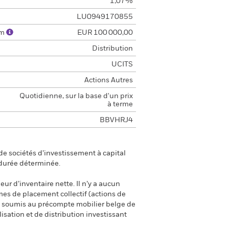
1,07%
LU0949170855
um
EUR 100 000,00
Distribution
UCITS
Actions Autres
Quotidienne, sur la base d'un prix
à terme
BBVHRJ4
e sociétés d’investissement à capital
 durée déterminée.
eur d’inventaire nette. Il n’y a aucun
smes de placement collectif (actions de
ont soumis au précompte mobilier belge de
isation et de distribution investissant