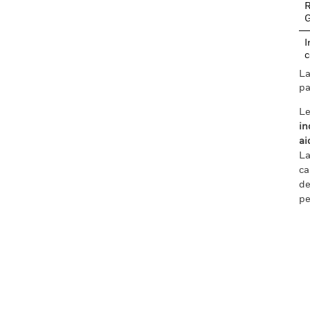
R
I
c
La
pa
Le
in
ai
La
ca
de
pe