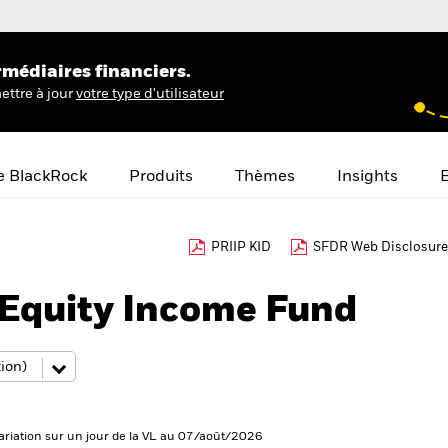
rmédiaires financiers.
ettre à jour
votre type d'utilisateur
e BlackRock
Produits
Thèmes
Insights
E
PRIIP KID
SFDR Web Disclosure
Equity Income Fund
ariation sur un jour de la VL au 07/août/2026