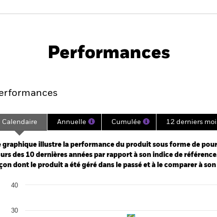
PRIIP KID
SFDR Web Disclosure
ome Fund
Performances
e
Key Facts
Managers
Holdin
erformances
Calendaire
Annuelle
Cumulée
12 derniers moi
ge: 2013-04-01 00:00:00 to 2026-07-31 00:00:00.
: 0 to 240.
 graphique illustre la performance du produit sous forme de pour
urs des 10 dernières années par rapport à son indice de référence.
çon dont le produit a été géré dans le passé et à le comparer à son
art
40
r chart with 2 data series.
e chart has 1 X axis displaying categories.
e chart has 1 Y axis displaying Values. Range: -20 to 40.
30