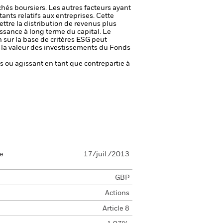
chés boursiers. Les autres facteurs ayant
ants relatifs aux entreprises.
Cette
ettre la distribution de revenus plus
oissance à long terme du capital.
Le
n sur la base de critères ESG peut
ur la valeur des investissements du Fonds
fs ou agissant en tant que contrepartie à
se
17/juil./2013
GBP
Actions
Article 8