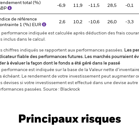
endement total (%)
-6,9
11,9
-11,5
28,5
-0,1
GBP
ndice de référence
2,6
10,2
-10,6
26,0
-3,3
ontrainte 1 (%) EUR
 performance indiquée est calculée après déduction des frais courant
s inclus dans le calcul.
s chiffres indiqués se rapportent aux performances passées.
Les pe
dicateur fiable des performances futures. Les marchés pourraient év
der à évaluer la façon dont le fonds a été géré dans le passé
 performance est indiquée sur la base de la Valeur nette d’inventaire 
s échéant. Le rendement de votre investissement peut augmenter ou
s devises si votre investissement est effectué dans une devise autre q
rformances passées. Source : Blackrock
Principaux risques