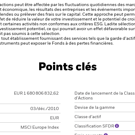
s actions peut être affectée par les fluctuations quotidiennes des mar
et économique, les résultats des entreprises et les événements import
dendes ou prélever des frais sur le capital. Cette approche peut perm
ffet de réduire la valeur de votre investissement et le potentiel de cr
t certaines activités non conformes aux critères ESG. Ladite sélectio
nvestissement potentiel, ce qui pourrait avoir un effet défavorable s
t pas soumis à cette sélection.
de tout établissement fournissant des services tels que la garde d'acti
struments peut exposer le Fonds à des pertes financières.
Points clés
EUR 1 680 806 832,62
Date de lancement de la Clas
d'Actions
Devise de la gamme
03/déc./2010
Classe d’actif
EUR
Classification SFDR
MSCI Europe Index