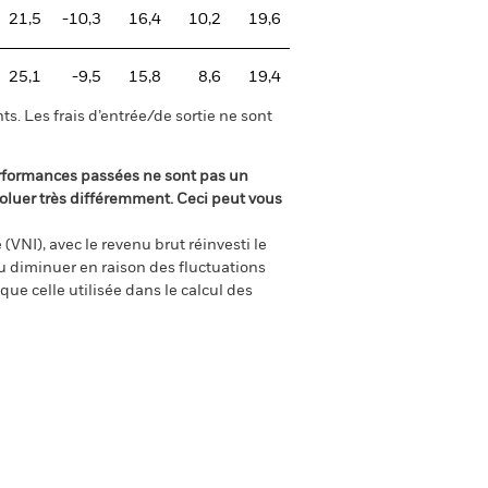
21,5
-10,3
16,4
10,2
19,6
25,1
-9,5
15,8
8,6
19,4
s. Les frais d’entrée/de sortie ne sont
rformances passées ne sont pas un
oluer très différemment. Ceci peut vous
(VNI), avec le revenu brut réinvesti le
 diminuer en raison des fluctuations
ue celle utilisée dans le calcul des