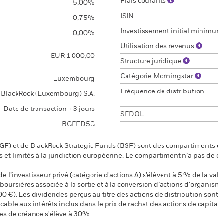
Frais courants
5,00%
ISIN
0,75%
Investissement initial minim
0,00%
Utilisation des revenus
EUR 1 000,00
Structure juridique
Catégorie Morningstar
Luxembourg
Fréquence de distribution
BlackRock (Luxembourg) S.A.
Date de transaction + 3 jours
SEDOL
BGEED5G
F) et de BlackRock Strategic Funds (BSF) sont des compartiments d
s et limités à la juridiction européenne. Le compartiment n’a pas de
 l’investisseur privé (catégorie d’actions A) s’élèvent à 5 % de la val
s boursières associée à la sortie et à la conversion d’actions d'organi
00 €). Les dividendes perçus au titre des actions de distribution s
ble aux intérêts inclus dans le prix de rachat des actions de capital
res de créance s'élève à 30%.