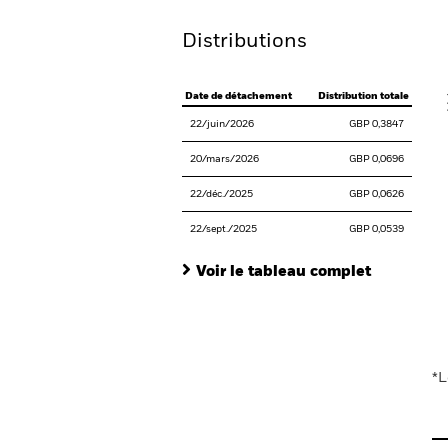
Distributions
V
Date de détachement
Distribution totale
22/juin/2026
GBP 0,3847
20/mars/2026
GBP 0,0696
22/déc./2025
GBP 0,0626
22/sept./2025
GBP 0,0539
Voir le tableau complet
En
*L