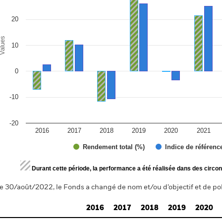
20
alues
10
0
-10
-20
2016
2017
2018
2019
2020
2021
Rendement total (%)
Indice de référenc
d of interactive chart.
Durant cette période, la performance a été réalisée dans des circon
e 30/août/2022, le Fonds a changé de nom et/ou d’objectif et de pol
2016
2017
2018
2019
2020