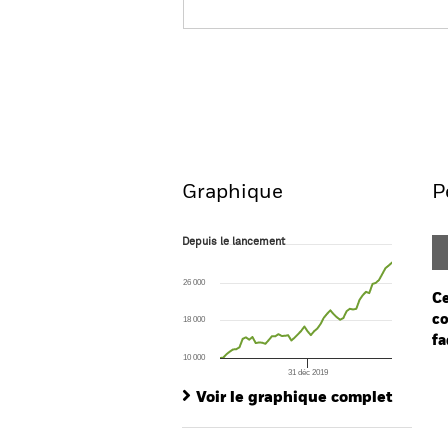
BGF European Equity Inc
Aperçu
Performanc
Graphique
P
Depuis le lancement
Depuis le lancement
Line chart with 54 data points.
The chart has 1 X axis displaying Time. Ran
26 000
The chart has 1 Y axis displaying values. Range
Ce
co
18 000
fa
10 000
31 déc 2019
Ch
End of interactive chart.
Ba
Voir le graphique complet
Th
Th