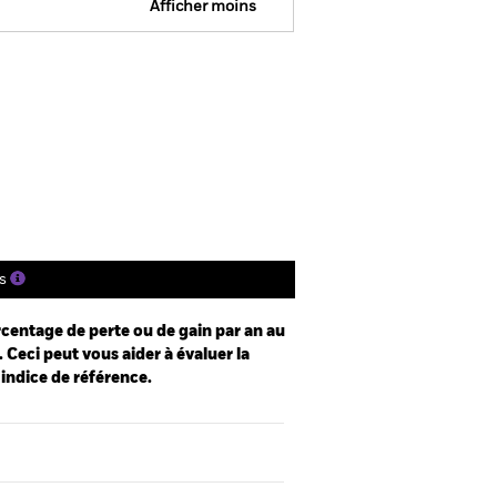
Afficher moins
Prospectus
Historique de VNI
gs
Documentation
s
centage de perte ou de gain par an au
 Ceci peut vous aider à évaluer la
 indice de référence.