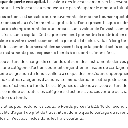
 de perte en capital.
La valeur des investissements et les reven
ntis. Les investisseurs peuvent ne pas récupérer le montant initial
 à des actions est sensible aux mouvements de marché boursier quotidi
reprises et aux événements significatifs d’entreprises. Risque de dev
taux de change auront donc un impact sur la valeur de l'investisseme
 frais sur le capital. Cette approche peut permettre la distribution 
valeur de votre investissement et le potentiel de plus-value à long te
t établissement fournissant des services tels que la garde d'actifs ou 
s instruments peut exposer le Fonds à des pertes financières.
 couverture de change de ce fonds utilisent des instruments dérivés 
 une catégorie d’actions pourrait engendrer un risque de contagion (e
ciété de gestion du fonds veillera à ce que des procédures appropriée
n aux autres catégories d’actions. Le menu déroulant situé juste sou
égories d’actions du fonds. Les catégories d’actions avec couverture 
 complète de toutes les catégories d'actions avec couverture de ch
stion du fonds.
 titres pour réduire les coûts, le Fonds percevra 62,5 % du revenu a
alité d'agent de prêt de titres. Etant donné que le partage du reven
ui-ci n'est pas inclus dans les frais courants.