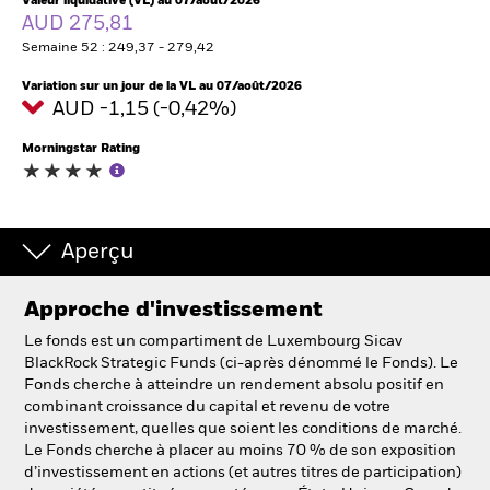
Valeur liquidative (VL) au 07/août/2026
AUD 275,81
Semaine 52 : 249,37 - 279,42
Intermédiaires financiers.
Variation sur un jour de la VL au 07/août/2026
AUD -1,15 (-0,42%)
België
Change location
Morningstar Rating
NL
FR
BlackRock
Aperçu
iShares
Approche d'investissement
Le fonds est un compartiment de Luxembourg Sicav
Aladdin
BlackRock Strategic Funds (ci-après dénommé le Fonds). Le
Fonds cherche à atteindre un rendement absolu positif en
combinant croissance du capital et revenu de votre
Notre société
investissement, quelles que soient les conditions de marché.
Le Fonds cherche à placer au moins 70 % de son exposition
d’investissement en actions (et autres titres de participation)