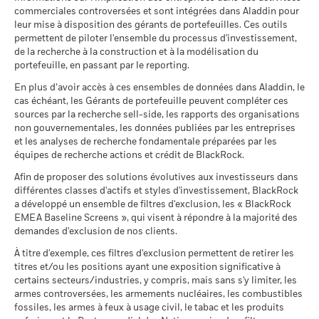
Période de détention recommandée : 5 ans
«notes Morningstar», vous pouvez consulter la page internet
BlackRock Strategic Funds - Semi-Annual
la liquidité du produit.
commerciales controversées et sont intégrées dans Aladdin pour
Exemple d’investissement AUD 15 000
Structure juridique
UCITS
*Avant 15/déc./2021, le Fonds a utilisé un indice de
à l’adresse
Report (French)
leur mise à disposition des gérants de portefeuilles. Ces outils
référence différent qui est pris en compte dans les données
suivante:
http://www.morningstar.be/be/research/funds/about.
Catégorie Morningstar
Equity Market Neutral USD
permettent de piloter l'ensemble du processus d'investissement,
de la valeur de référence.
au
de la recherche à la construction et à la modélisation du
Sustainability related disclosure - ADEAR-
Fréquence de distribution
Quotidienne, sur la base d'un
portefeuille, en passant par le reporting.
AGG (en)
Scénarios
prix à terme
2016
2017
2018
2019
2020
2021
En plus d’avoir accès à ces ensembles de données dans Aladdin, le
SEDOL
B7YPFG0
Il n’y a pas de rendement minimum garanti. 
Minimal
cas échéant, les Gérants de portefeuille peuvent compléter ces
Rendement
sources par la recherche sell-side, les rapports des organisations
Sustainability related disclosure - ADEAR-
Les fonds de BlackRock Global Funds (BGF) et de BlackRock
total (%)
0,1
-3,0
11,8
2,6
-11,8
15,
non gouvernementales, les données publiées par les entreprises
Ce que vous pourriez obtenir après déducti
AGG (de)
Tension
AUD
Strategic Funds (BSF) sont des compartiments de sociétés
Rendement annuel moyen
et les analyses de recherche fondamentale préparées par les
d’investissement à capital variable (SICAV) de droit
équipes de recherche actions et crédit de BlackRock.
Indice de
luxembourgeois et limités à la juridiction européenne. Le
Ce que vous pourriez obtenir après déducti
Sustainability related disclosure - ADEAR-
Défavorable
référence
Afin de proposer des solutions évolutives aux investisseurs dans
Rendement annuel moyen
compartiment n’a pas de durée déterminée.
AGG (fr)
comparateur
1,1
-6,4
13,4
2,8
-7,9
6,
différentes classes d'actifs et styles d'investissement, BlackRock
1 (%) AUD
a développé un ensemble de filtres d'exclusion, les « BlackRock
Ce que vous pourriez obtenir après déducti
Les frais d’entrée maximaux à la charge de l’investisseur privé
Intermédiaire
EMEA Baseline Screens », qui visent à répondre à la majorité des
Rendement annuel moyen
(catégorie d’actions A) s’élèvent à 5 % de la valeur
demandes d'exclusion de nos clients.
Sustainability related disclosure - ADEAR-
d’inventaire nette. Il n’y a aucun frais de sortie. La taxe sur les
La performance indiquée est calculée après déduction des
AGG (nl)
Ce que vous pourriez obtenir après déducti
opérations boursières associée à la sortie et à la conversion
À titre d'exemple, ces filtres d'exclusion permettent de retirer les
Favorable
frais courants. Les frais d’entrée/de sortie ne sont pas inclus
Rendement annuel moyen
titres et/ou les positions ayant une exposition significative à
d’actions d'organismes de placement collectif (actions de
dans le calcul.
certains secteurs/industries, y compris, mais sans s'y limiter, les
capitalisation) s'élève à 1,32% (max. 4000 €). Les dividendes
BlackRock Strategic Funds - Prospectus
Le scénario de tension montre ce que vous pourriez obtenir
armes controversées, les armements nucléaires, les combustibles
perçus au titre des actions de distribution sont soumis au
(English)
Les chiffres indiqués se rapportent aux performances
dans des situations de marché extrêmes.
fossiles, les armes à feux à usage civil, le tabac et les produits
précompte mobilier belge de 30%. Le précompte mobilier
passées.
Les performances passées ne sont pas un indicateur