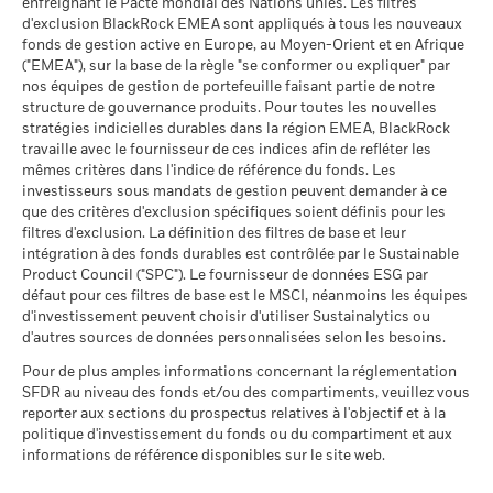
enfreignant le Pacte mondial des Nations unies. Les filtres
belge applicable aux intérêts inclus dans le prix de rachat des
fiable des performances futures. Les marchés pourraient
d'exclusion BlackRock EMEA sont appliqués à tous les nouveaux
actions de capitalisation et de distribution investissant plus
évoluer très différemment. Ceci peut vous aider à évaluer la
fonds de gestion active en Europe, au Moyen-Orient et en Afrique
BlackRock Strategic Funds - Prospectus
de 10% de leurs actifs dans des titres de créance s'élève à
façon dont le fonds a été géré dans le passé
("EMEA"), sur la base de la règle "se conformer ou expliquer" par
(French - Belgium^France)
30%.
La performance est indiquée sur la base de la Valeur nette
nos équipes de gestion de portefeuille faisant partie de notre
d’inventaire (VNI), avec le revenu brut réinvesti le cas échéant.
structure de gouvernance produits. Pour toutes les nouvelles
Publication de la valeur nette d'inventaire:
stratégies indicielles durables dans la région EMEA, BlackRock
Le rendement de votre investissement peut augmenter ou
www.blackrock.com/be
, De Tijd,
www.fundinfo.com
. Pour toute
travaille avec le fournisseur de ces indices afin de refléter les
diminuer en raison des fluctuations des devises si votre
Voir tous les documents
réclamation concernant ce compartiment, veuillez contacter
mêmes critères dans l'indice de référence du fonds. Les
investissement est effectué dans une devise autre que celle
BlackRock au 02 402 49 00 ou par e-mail à l’adresse
investisseurs sous mandats de gestion peuvent demander à ce
utilisée dans le calcul des performances passées. Source :
belux@blackrock.com.
Pour votre protection, les appels
que des critères d'exclusion spécifiques soient définis pour les
Blackrock
téléphoniques sont souvent enregistrés.
Vous pouvez
filtres d'exclusion. La définition des filtres de base et leur
également contacter le Service de médiation des
intégration à des fonds durables est contrôlée par le Sustainable
consommateurs. Vous trouverez de plus amples informations
Product Council ("SPC"). Le fournisseur de données ESG par
à l’adresse
http://www.ombudsfin.be
.
défaut pour ces filtres de base est le MSCI, néanmoins les équipes
d'investissement peuvent choisir d'utiliser Sustainalytics ou
d'autres sources de données personnalisées selon les besoins.
Pour de plus amples informations concernant la réglementation
SFDR au niveau des fonds et/ou des compartiments, veuillez vous
reporter aux sections du prospectus relatives à l'objectif et à la
politique d'investissement du fonds ou du compartiment et aux
informations de référence disponibles sur le site web.