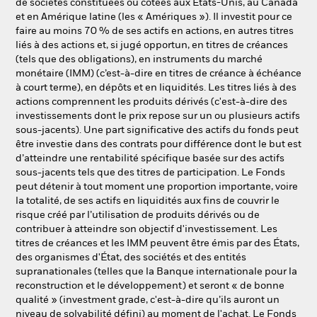
de sociétés constituées ou cotées aux États-Unis, au Canada
et en Amérique latine (les « Amériques »). Il investit pour ce
faire au moins 70 % de ses actifs en actions, en autres titres
liés à des actions et, si jugé opportun, en titres de créances
(tels que des obligations), en instruments du marché
monétaire (IMM) (c’est-à-dire en titres de créance à échéance
à court terme), en dépôts et en liquidités. Les titres liés à des
actions comprennent les produits dérivés (c'est-à-dire des
investissements dont le prix repose sur un ou plusieurs actifs
sous-jacents). Une part significative des actifs du fonds peut
être investie dans des contrats pour différence dont le but est
d’atteindre une rentabilité spécifique basée sur des actifs
sous-jacents tels que des titres de participation. Le Fonds
peut détenir à tout moment une proportion importante, voire
la totalité, de ses actifs en liquidités aux fins de couvrir le
risque créé par l’utilisation de produits dérivés ou de
contribuer à atteindre son objectif d'investissement. Les
titres de créances et les IMM peuvent être émis par des États,
des organismes d'État, des sociétés et des entités
supranationales (telles que la Banque internationale pour la
reconstruction et le développement) et seront « de bonne
qualité » (investment grade, c'est-à-dire qu’ils auront un
niveau de solvabilité défini) au moment de l'achat. Le Fonds