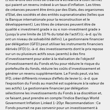
(c'est-à-dire des titres de créance à échéance à court terme)
qui paient un revenu indexé à un taux d’inflation. Les titres
de créances peuvent être émis par des Etats, des organismes
d’Etat, des sociétés et des entités supranationales (telles que
la Banque internationale pour la reconstruction et le
développement). Les titres de créances peuvent être de
qualité « investment grade » ou « non-investment grade »
(jusqu'à une limite de 10 % du total de l'actif) (c.-à-d. qu’ils
ont un niveau de solvabilité défini). Le gestionnaire financier
par délégation (GFD) peut utiliser les instruments financiers
dérivés (IFD) (c.-à-d. des investissements dont le prix repose
sur un ou plusieurs actifs sous-jacents) à des fins
d'investissement pour aider à la réalisation de l'objectif
d'investissement du Fonds et/ou pour réduire le risque du
portefeuille du fonds, réduire les coûts d'investissement et
générer un revenu supplémentaire. Le Fonds peut, via les
IFD, créer différents niveaux d’effets de levier (c.-à-d. que
l’exposition du Fonds au marché est supérieure à la valeur de
ses actifs). Le gestionnaire financier par délégation
sélectionne les investissements du Fonds à sa discrétion et,
ce faisant, peut prendre en compte l'Indice Barclays World
Government Inflation Linked 1-20yr. Recommandation : Ce
Fonds pourrait ne pas convenir pour un investissement à