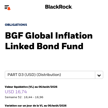
Bienvenue sur le site BlackRock pour les intermédiaires
financiers.
OBLIGATIONS
Pour accéder directement à un autre site BlackRock, veuillez mettre à
BGF Global Inflation
jour
votre type d'utilisateur
Linked Bond Fund
A propos de BlackRock
Produits
Thèmes
Insights
Valeur liquidative (VL) au 06/août/2026
USD 16,74
ETFs & Fonds indiciels
Semaine 52 : 16,44 - 16,96
Variation sur un jour de la VL au 06/août/2026
Documents