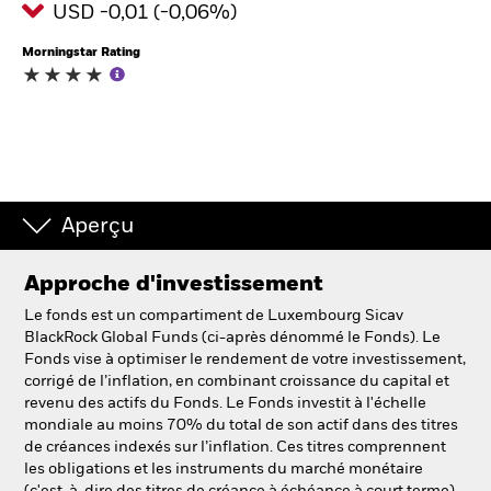
USD -0,01 (-0,06%)
Morningstar Rating
Intermédiaires financiers.
België
Change location
NL
FR
Aperçu
BlackRock
Approche d'investissement
iShares
Le fonds est un compartiment de Luxembourg Sicav
BlackRock Global Funds (ci-après dénommé le Fonds). Le
Aladdin
Fonds vise à optimiser le rendement de votre investissement,
corrigé de l’inflation, en combinant croissance du capital et
revenu des actifs du Fonds. Le Fonds investit à l'échelle
Notre société
mondiale au moins 70% du total de son actif dans des titres
de créances indexés sur l’inflation. Ces titres comprennent
les obligations et les instruments du marché monétaire