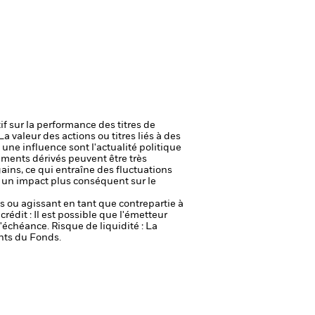
if sur la performance des titres de
La valeur des actions ou titres liés à des
une influence sont l'actualité politique
uments dérivés peuvent être très
gains, ce qui entraîne des fluctuations
r un impact plus conséquent sur le
fs ou agissant en tant que contrepartie à
crédit : Il est possible que l'émetteur
 l'échéance.
Risque de liquidité : La
ents du Fonds.