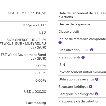
USD 19 356 177 056,50
Date de lancement de la Clas
d'Actions
Devise de la gamme
03/janv./1997
Classe d’actif
USD
Indice de référence comparate
36% SNP500EUR / 24%
FTWXUS_EUR / ML5YREURU
Index (EUR)
Classification SFDR
FTSE World Government Bond
Frais courants
Index (EUR)
ISIN
5,00%
Investissement initial minim
0,75%
Utilisation des revenus
0,00%
Structure juridique
USD 1 000,00
Catégorie Morningstar
Fréquence de distribution
Luxembourg