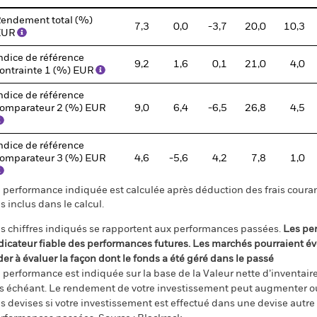
endement total (%)
7,3
0,0
-3,7
20,0
10,3
EUR
ndice de référence
9,2
1,6
0,1
21,0
4,0
ontrainte 1 (%) EUR
ndice de référence
omparateur 2 (%) EUR
9,0
6,4
-6,5
26,8
4,5
ndice de référence
omparateur 3 (%) EUR
4,6
-5,6
4,2
7,8
1,0
 performance indiquée est calculée après déduction des frais courant
s inclus dans le calcul.
s chiffres indiqués se rapportent aux performances passées.
Les pe
dicateur fiable des performances futures. Les marchés pourraient év
der à évaluer la façon dont le fonds a été géré dans le passé
 performance est indiquée sur la base de la Valeur nette d’inventaire 
s échéant. Le rendement de votre investissement peut augmenter ou
s devises si votre investissement est effectué dans une devise autre q