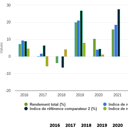
art
30
r chart with 4 data series.
e chart has 1 X axis displaying categories.
e chart has 1 Y axis displaying Values. Range: -20 to 30.
20
10
alues
0
-10
-20
2016
2017
2018
2019
2020
2021
Rendement total (%)
Indice de r
Indice de référence comparateur 2 (%)
Indice de 
d of interactive chart.
2016
2017
2018
2019
2020