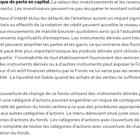
 de perte en capital.
La valeur des investissements et les reven
ntis. Les investisseurs peuvent ne pas récupérer le montant initial
e taux d'intérêt et/ou les défauts de l'émetteur auront un impact signi
els ou effectifs de la notation de crédit peuvent accroître le niveau 
le aux mouvements de marché boursier quotidiens ainsi qu’à l'actuali
nements significatifs d’entreprises. Les instruments dérivés sont très
 et peuvent amplifier les pertes et les gains, ce qui entraîne des flu
ds peut être plus important lorsque les produits dérivés sont utilisé
tie : l'insolvabilité de tout établissement fournissant des services 
des instruments dérivés ou à d'autres instruments peut exposer le F
tteur d'un actif financier détenu par le Fonds ne lui verse pas les rev
dité : La liquidité est faible quand les achats et les ventes ne suffis
 couverture de change de ce fonds utilisent des instruments dérivés 
 une catégorie d’actions pourrait engendrer un risque de contagion (e
ciété de gestion du fonds veillera à ce que des procédures appropriée
n aux autres catégories d’actions. Le menu déroulant situé juste sou
égories d’actions du fonds. Les catégories d’actions avec couverture 
 complète de toutes les catégories d'actions avec couverture de ch
stion du fonds.