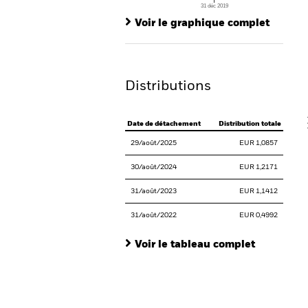
31 déc 2019
Ch
End of interactive chart.
Ba
Voir le graphique complet
Th
Th
Distributions
V
Date de détachement
Distribution totale
29/août/2025
EUR 1,0857
30/août/2024
EUR 1,2171
31/août/2023
EUR 1,1412
31/août/2022
EUR 0,4992
Voir le tableau complet
En