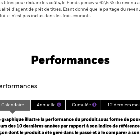
 titres pour réduire les coûts, le Fonds percevra 62,5 % du revenu a
alité d'agent de prêt de titres. Etant donné que le partage du reven
ui-ci n'est pas inclus dans les frais courants.
PRIIP KID
d
Performances
e
Key Facts
Managers
Holdin
erformances
Calendaire
Annuelle
Cumulée
12 derniers moi
ge: 2012-07-01 00:00:00 to 2026-07-31 00:00:00.
e: -160 to 320.
 graphique illustre la performance du produit sous forme de pour
urs des 10 dernières années par rapport à son indice de référence.
çon dont le produit a été géré dans le passé et à le comparer à son