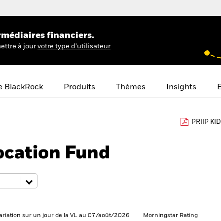
rmédiaires financiers.
ettre à jour
votre type d'utilisateur
e BlackRock
Produits
Thèmes
Insights
E
PRIIP KID
ocation Fund
ariation sur un jour de la VL au 07/août/2026
Morningstar Rating