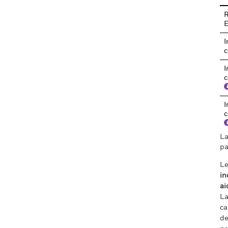
R
I
c
I
c
I
c
La
pa
Le
in
ai
La
ca
de