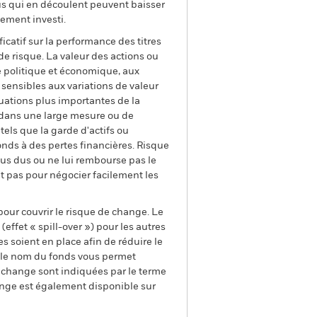
us qui en découlent peuvent baisser
ement investi.
ficatif sur la performance des titres
de risque. La valeur des actions ou
té politique et économique, aux
 sensibles aux variations de valeur
ctuations plus importantes de la
s dans une large mesure ou de
tels que la garde d'actifs ou
onds à des pertes financières. Risque
enus dus ou ne lui rembourse pas le
ent pas pour négocier facilement les
pour couvrir le risque de change. Le
ffet « spill-over ») pour les autres
s soient en place afin de réduire le
s le nom du fonds vous permet
de change sont indiquées par le terme
ange est également disponible sur