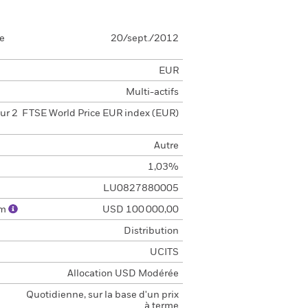
se
20/sept./2012
EUR
Multi-actifs
ur 2
FTSE World Price EUR index (EUR)
Autre
1,03%
LU0827880005
um
USD 100 000,00
Distribution
UCITS
Allocation USD Modérée
Quotidienne, sur la base d'un prix
à terme