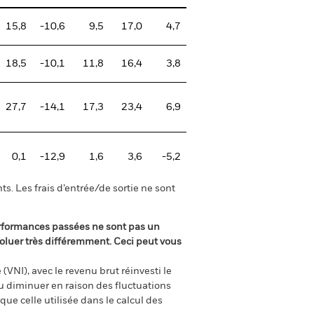
15,8
-10,6
9,5
17,0
4,7
18,5
-10,1
11,8
16,4
3,8
27,7
-14,1
17,3
23,4
6,9
0,1
-12,9
1,6
3,6
-5,2
s. Les frais d’entrée/de sortie ne sont
rformances passées ne sont pas un
oluer très différemment. Ceci peut vous
(VNI), avec le revenu brut réinvesti le
 diminuer en raison des fluctuations
ue celle utilisée dans le calcul des