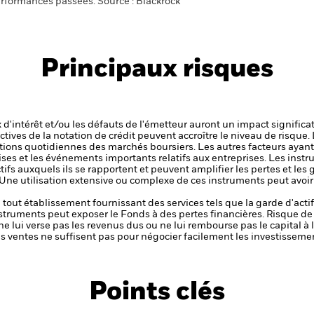
rformances passées. Source : Blackrock
Principaux risques
x d'intérêt et/ou les défauts de l'émetteur auront un impact significat
ctives de la notation de crédit peuvent accroître le niveau de risque.
ations quotidiennes des marchés boursiers. Les autres facteurs ayant 
ises et les événements importants relatifs aux entreprises.
Les instr
tifs auxquels ils se rapportent et peuvent amplifier les pertes et les 
 Une utilisation extensive ou complexe de ces instruments peut avoi
de tout établissement fournissant des services tels que la garde d'acti
nstruments peut exposer le Fonds à des pertes financières.
Risque de 
ne lui verse pas les revenus dus ou ne lui rembourse pas le capital à
 les ventes ne suffisent pas pour négocier facilement les investissem
Points clés