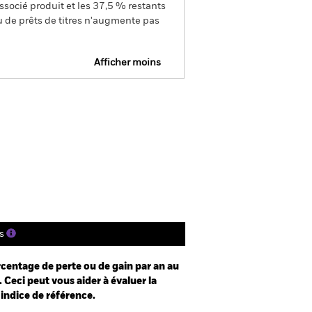
ssocié produit et les 37,5 % restants
u de prêts de titres n'augmente pas
Afficher moins
Prospectus
Historique de VNI
gs
Documentation
s
centage de perte ou de gain par an au
 Ceci peut vous aider à évaluer la
 indice de référence.