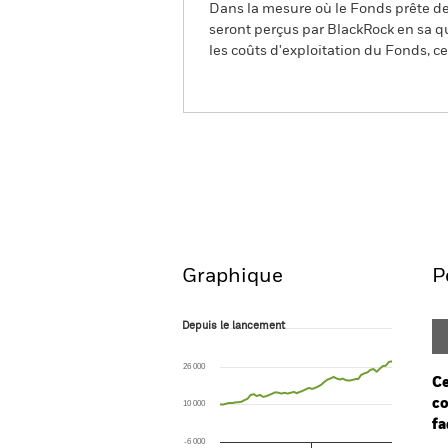
Dans la mesure où le Fonds prête des
seront perçus par BlackRock en sa qu
les coûts d'exploitation du Fonds, cel
BGF Global Allocation Fun
Aperçu
Performanc
Graphique
P
Depuis le lancement
Depuis le lancement
Line chart with 57 data points.
The chart has 1 X axis displaying Time. Ran
26 000
The chart has 1 Y axis displaying values. Rang
Ce
co
10 000
fa
-6 000