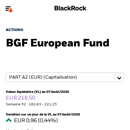
Bienvenue sur le site BlackRock pour les intermédiaires
financiers.
ACTIONS
Pour accéder directement à un autre site BlackRock, veuillez mettre à
BGF European Fund
jour
votre type d'utilisateur
A propos de BlackRock
Produits
Thèmes
Valeur liquidative (VL) au 07/août/2026
EUR 218,50
Insights
Semaine 52 : 182,63 - 221,25
Variation sur un jour de la VL au 07/août/2026
ETFs & Fonds indiciels
EUR 0,96 (0,44%)
Documents