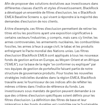
Sustainability related disclosure - EF_AG (en)
d’actions d'organismes de placement collectif (actions de
au 30/juin/2026
Afin de proposer des solutions évolutives aux investisseurs dans
Ce que vous pourriez obtenir après déducti
Intermédiaire
Notation des fonds ESG MSCI
AA
capitalisation) s'élève à 1,32% (max. 4000 €). Les dividendes
Les chiffres indiqués se rapportent aux performances
Rendement annuel moyen
différentes classes d'actifs et styles d'investissement, BlackRock
MSCI - Contrevenants au
0,00%
(AAA-CCC)
perçus au titre des actions de distribution sont soumis au
passées.
Les performances passées ne sont pas un indicateur
a développé un ensemble de filtres d'exclusion, les « BlackRock
Pacte mondial des Nations
au 17/juil./2026
précompte mobilier belge de 30%. Le précompte mobilier
Unies
EMEA Baseline Screens », qui visent à répondre à la majorité des
Ce que vous pourriez obtenir après déducti
fiable des performances futures. Les marchés pourraient
Favorable
belge applicable aux intérêts inclus dans le prix de rachat des
Rendement annuel moyen
au 30/juin/2026
demandes d'exclusion de nos clients.
Pointage de qualité ESG
7,93
évoluer très différemment. Ceci peut vous aider à évaluer la
Sustainability related disclosure - EF_AG (de)
actions de capitalisation et de distribution investissant plus
MSCI (0-10)
façon dont le fonds a été géré dans le passé
Le scénario de tension montre ce que vous pourriez obtenir
À titre d'exemple, ces filtres d'exclusion permettent de retirer les
MSCI - Charbon thermique
0,00%
de 10% de leurs actifs dans des titres de créance s'élève à
au 17/juil./2026
La performance est indiquée sur la base de la Valeur nette
titres et/ou les positions ayant une exposition significative à
dans des situations de marché extrêmes.
au 30/juin/2026
30%.
d’inventaire (VNI), avec le revenu brut réinvesti le cas échéant.
Classification mondiale des
certains secteurs/industries, y compris, mais sans s'y limiter, les
Equity Europe
Sustainability related disclosure - EF_AG (nl)
MSCI - Sables bitumineux
0,00%
fonds selon Lipper
Le rendement de votre investissement peut augmenter ou
armes controversées, les armements nucléaires, les combustibles
Publication de la valeur nette d'inventaire:
au 30/juin/2026
au 17/juil./2026
fossiles, les armes à feux à usage civil, le tabac et les produits
diminuer en raison des fluctuations des devises si votre
www.blackrock.com/be
, De Tijd,
www.fundinfo.com
. Pour toute
enfreignant le Pacte mondial des Nations unies. Les filtres
investissement est effectué dans une devise autre que celle
réclamation concernant ce compartiment, veuillez contacter
Moyenne pondérée de
99,82
d'exclusion BlackRock EMEA sont appliqués à tous les nouveaux
utilisée dans le calcul des performances passées. Source :
l'intensité carbone MSCI
BlackRock au 02 402 49 00 ou par e-mail à l’adresse
fonds de gestion active en Europe, au Moyen-Orient et en Afrique
Sustainability related disclosure - EF_AG (fr)
(tonnes de CO2e/M$ de
Blackrock
belux@blackrock.com.
Pour votre protection, les appels
("EMEA"), sur la base de la règle "se conformer ou expliquer" par
ventes)
Données sur la
99,91%
téléphoniques sont souvent enregistrés.
Vous pouvez
participation aux secteurs
nos équipes de gestion de portefeuille faisant partie de notre
au 17/juil./2026
également contacter le Service de médiation des
d'activité
structure de gouvernance produits. Pour toutes les nouvelles
% des avoirs à l'égard
99,25
consommateurs. Vous trouverez de plus amples informations
au 30/juin/2026
stratégies indicielles durables dans la région EMEA, BlackRock
desquels des données ESG
à l’adresse
http://www.ombudsfin.be
.
travaille avec le fournisseur de ces indices afin de refléter les
Voir tous les documents
MSCI
Pourcentage des avoirs du
0,03%
mêmes critères dans l'indice de référence du fonds. Les
fonds à l'égard desquels
au 17/juil./2026
investisseurs sous mandats de gestion peuvent demander à ce
des données ne sont pas
que des critères d'exclusion spécifiques soient définis pour les
disponibles
Pointage de qualité ESG
34,73
MSCI - centile par rapport aux
filtres d'exclusion. La définition des filtres de base et leur
au 30/juin/2026
pairs
intégration à des fonds durables est contrôlée par le Sustainable