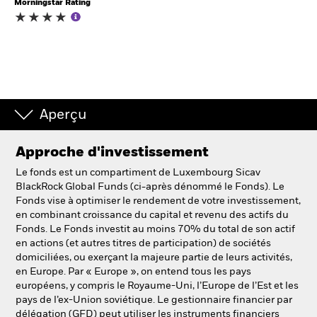
Morningstar Rating
Intermédiaires financiers.
België
Change location
Aperçu
NL
FR
Approche d'investissement
BlackRock
Le fonds est un compartiment de Luxembourg Sicav
BlackRock Global Funds (ci-après dénommé le Fonds). Le
iShares
Fonds vise à optimiser le rendement de votre investissement,
en combinant croissance du capital et revenu des actifs du
Fonds. Le Fonds investit au moins 70% du total de son actif
Aladdin
en actions (et autres titres de participation) de sociétés
domiciliées, ou exerçant la majeure partie de leurs activités,
Notre société
en Europe. Par « Europe », on entend tous les pays
européens, y compris le Royaume-Uni, l’Europe de l’Est et les
pays de l’ex-Union soviétique. Le gestionnaire financier par
délégation (GFD) peut utiliser les instruments financiers