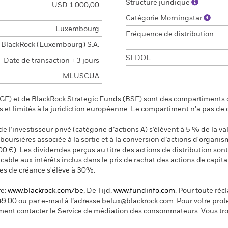
Structure juridique
USD 1 000,00
Catégorie Morningstar
Luxembourg
Fréquence de distribution
BlackRock (Luxembourg) S.A.
SEDOL
Date de transaction + 3 jours
MLUSCUA
F) et de BlackRock Strategic Funds (BSF) sont des compartiments d
s et limités à la juridiction européenne. Le compartiment n’a pas de
 l’investisseur privé (catégorie d’actions A) s’élèvent à 5 % de la val
s boursières associée à la sortie et à la conversion d’actions d'organi
00 €). Les dividendes perçus au titre des actions de distribution s
ble aux intérêts inclus dans le prix de rachat des actions de capital
res de créance s'élève à 30%.
re:
www.blackrock.com/be
, De Tijd,
www.fundinfo.com
. Pour toute ré
49 00 ou par e-mail à l’adresse belux@blackrock.com.
Pour votre prot
ent contacter le Service de médiation des consommateurs. Vous tro