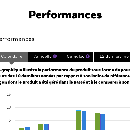
PRIIP KID
Performances
e
Key Facts
Managers
Holdin
erformances
Calendaire
Annuelle
Cumulée
12 derniers moi
ge: 2003-07-01 00:00:00 to 2026-07-31 00:00:00.
: 0 to 120.
 graphique illustre la performance du produit sous forme de pour
urs des 10 dernières années par rapport à son indice de référence.
çon dont le produit a été géré dans le passé et à le comparer à son
art
15
r chart with 2 data series.
e chart has 1 X axis displaying categories.
e chart has 1 Y axis displaying Values. Range: -20 to 15.
10
5