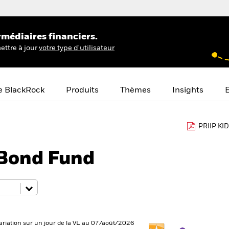
rmédiaires financiers.
ettre à jour
votre type d'utilisateur
e BlackRock
Produits
Thèmes
Insights
E
PRIIP KID
 Bond Fund
ariation sur un jour de la VL au 07/août/2026