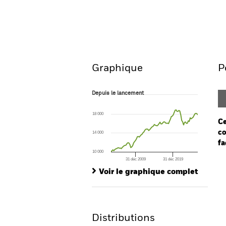
BGF US Dollar Bond Fund
Aperçu
Performanc
Graphique
P
Depuis le lancement
Depuis le lancement
Line chart with 93 data points.
The chart has 1 X axis displaying Time. Ran
18 000
The chart has 1 Y axis displaying values. Range
Ce
co
14 000
fa
10 000
31 déc 2009
31 déc 2019
Ch
End of interactive chart.
Ba
Voir le graphique complet
Th
Th
Distributions