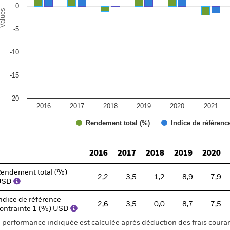
0
alues
-5
-10
-15
-20
2016
2017
2018
2019
2020
2021
Rendement total (%)
Indice de référenc
d of interactive chart.
2016
2017
2018
2019
2020
endement total (%)
2,2
3,5
-1,2
8,9
7,9
USD
ndice de référence
2,6
3,5
0,0
8,7
7,5
ontrainte 1 (%) USD
 performance indiquée est calculée après déduction des frais courant