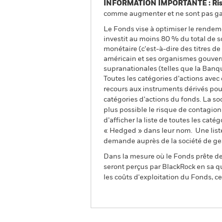
INFORMATION IMPORTANTE : Risque
comme augmenter et ne sont pas gara
Le Fonds vise à optimiser le rendem
investit au moins 80 % du total de s
monétaire (c'est-à-dire des titres d
américain et ses organismes gouvern
supranationales (telles que la Banq
Toutes les catégories d’actions avec
recours aux instruments dérivés pour
catégories d’actions du fonds. La so
plus possible le risque de contagio
d’afficher la liste de toutes les cat
« Hedged » dans leur nom. Une liste
demande auprès de la société de ge
Dans la mesure où le Fonds prête des
seront perçus par BlackRock en sa qu
les coûts d'exploitation du Fonds, cel