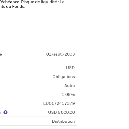
 l'échéance.
Risque de liquidité : La
ents du Fonds.
se
01/sept./2003
USD
Obligations
Autre
1,08%
LU0172417379
um
USD 5 000,00
Distribution