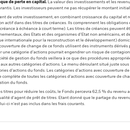
 de perte en capital.
La valeur des investissements et les reven
ntis. Les investisseurs peuvent ne pas récupérer le montant initial
ent de votre investissement, en combinant croissance du capital et 
on actif dans des titres de créances. Ils comprennent les obligation
e créance à échéance à court terme). Les titres de créances peuvent 
ementaux, des Etats et des organismes d'Etat non américains, et des
ue internationale pour la reconstruction et le développement) domic
 couverture de change de ce fonds utilisent des instruments dérivés 
 une catégorie d’actions pourrait engendrer un risque de contagion (e
ciété de gestion du fonds veillera à ce que des procédures appropriée
n aux autres catégories d’actions. Le menu déroulant situé juste sou
égories d’actions du fonds. Les catégories d’actions avec couverture 
 complète de toutes les catégories d'actions avec couverture de ch
stion du fonds.
 titres pour réduire les coûts, le Fonds percevra 62,5 % du revenu a
alité d'agent de prêt de titres. Etant donné que le partage du reven
ui-ci n'est pas inclus dans les frais courants.