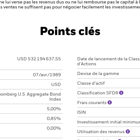
ne lui verse pas les revenus dus ou ne lui rembourse pas le capital à
 les ventes ne suffisent pas pour négocier facilement les investissem
Points clés
USD 532 194 637,55
Date de lancement de la Clas
d'Actions
Devise de la gamme
07/avr./1989
Classe d’actif
USD
Classification SFDR
oomberg U.S. Aggregate Bond
Index
Frais courants
5,00%
ISIN
0,85%
Investissement initial minim
0,00%
Utilisation des revenus