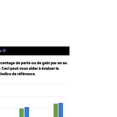
Prospectus
Historique de VNI
gs
Documentation
s
centage de perte ou de gain par an au
 Ceci peut vous aider à évaluer la
 indice de référence.