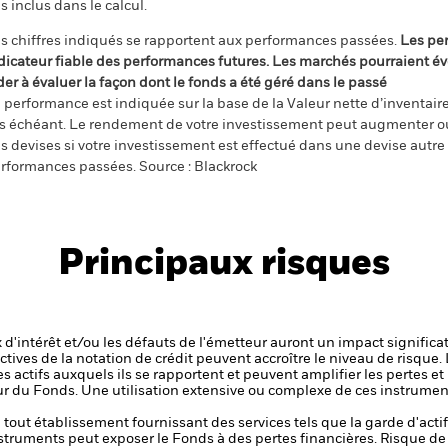
s inclus dans le calcul.
s chiffres indiqués se rapportent aux performances passées.
Les pe
dicateur fiable des performances futures. Les marchés pourraient év
der à évaluer la façon dont le fonds a été géré dans le passé
 performance est indiquée sur la base de la Valeur nette d’inventaire 
s échéant. Le rendement de votre investissement peut augmenter ou
s devises si votre investissement est effectué dans une devise autre q
rformances passées. Source : Blackrock
Principaux risques
x d'intérêt et/ou les défauts de l'émetteur auront un impact significat
ctives de la notation de crédit peuvent accroître le niveau de risque.
s actifs auxquels ils se rapportent et peuvent amplifier les pertes et
eur du Fonds. Une utilisation extensive ou complexe de ces instrume
de tout établissement fournissant des services tels que la garde d'acti
nstruments peut exposer le Fonds à des pertes financières.
Risque de 