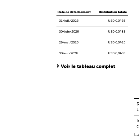
V
Date de détachement
Distribution totale
31/juil./2026
USD 0,0468
30/juin/2026
USD 0,0489
29/mai/2026
USD 0,0425
30/avr./2026
USD 0,0433
Voir le tableau complet
En
R
I
c
La