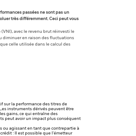
rformances passées ne sont pas un
oluer très différemment. Ceci peut vous
(VNI), avec le revenu brut réinvesti le
 diminuer en raison des fluctuations
ue celle utilisée dans le calcul des
if sur la performance des titres de
Les instruments dérivés peuvent être
 les gains, ce qui entraîne des
nts peut avoir un impact plus conséquent
fs ou agissant en tant que contrepartie à
crédit : Il est possible que l'émetteur