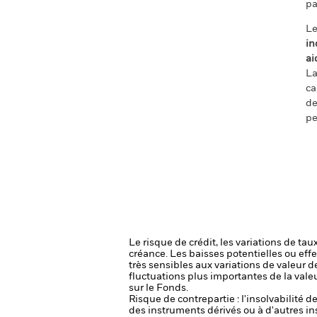
pa
Le
in
ai
La
ca
de
pe
Le risque de crédit, les variations de tau
créance. Les baisses potentielles ou effe
très sensibles aux variations de valeur de
fluctuations plus importantes de la val
sur le Fonds.
Risque de contrepartie : l'insolvabilité 
des instruments dérivés ou à d'autres i