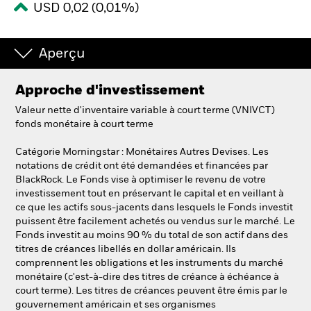
USD 0,02 (0,01%)
Intermédiaires financiers.
Aperçu
België
Approche d'investissement
Change location
Valeur nette d'inventaire variable à court terme (VNIVCT)
NL
FR
fonds monétaire à court terme
Catégorie Morningstar : Monétaires Autres Devises. Les
BlackRock
notations de crédit ont été demandées et financées par
BlackRock. Le Fonds vise à optimiser le revenu de votre
iShares
investissement tout en préservant le capital et en veillant à
ce que les actifs sous-jacents dans lesquels le Fonds investit
puissent être facilement achetés ou vendus sur le marché. Le
Aladdin
Fonds investit au moins 90 % du total de son actif dans des
titres de créances libellés en dollar américain. Ils
Notre société
comprennent les obligations et les instruments du marché
monétaire (c'est-à-dire des titres de créance à échéance à
court terme). Les titres de créances peuvent être émis par le
gouvernement américain et ses organismes