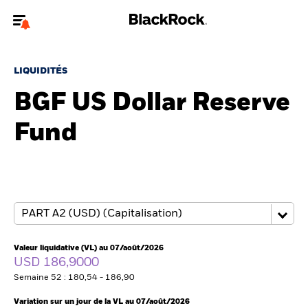
Bienvenue sur le site BlackRock pour les intermédiaires
financiers.
LIQUIDITÉS
Pour accéder directement à un autre site BlackRock, veuillez mettre à
BGF US Dollar Reserve
jour
votre type d'utilisateur
Fund
A propos de BlackRock
Produits
Thèmes
Insights
Valeur liquidative (VL) au 07/août/2026
USD 186,9000
ETFs & Fonds indiciels
Semaine 52 : 180,54 - 186,90
Variation sur un jour de la VL au 07/août/2026
Documents