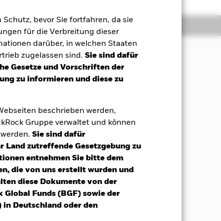
m Schutz, bevor Sie fortfahren, da sie
Positionen
Unterlagen
ngen für die Verbreitung dieser
mationen darüber, in welchen Staaten
trieb zugelassen sind.
Sie sind dafür
che Gesetze und Vorschriften der
bis zum MD (ein von dem Anlageberater
ng zu informieren und diese zu
lten werden. Am MD werden alle
n bis zum MD halten. Auf nicht am MD
% erhoben.
 Webseiten beschrieben werden,
kRock Gruppe verwaltet und können
ities, FIS) werden im Rahmen einer
t werden.
Sie sind dafür
gelegten MD, an dem ihr Kapital an
Ihr Land zutreffende Gesetzgebung zu
ch der RUP mindestens 50 % seines
ichtungen in Europa sowie von
tionen entnehmen Sie bitte dem
usüben, begeben werden. FIS müssen
n, die von uns erstellt wurden und
 Pre-IP, der RUP und in den sechs
alten diese Dokumente von der
dem bis zu 100 % seines NIW in
k Global Funds (BGF) sowie der
en Barmitteläquivalenten anlegen.
 in Deutschland oder den
ds treffen und wird dabei nicht durch