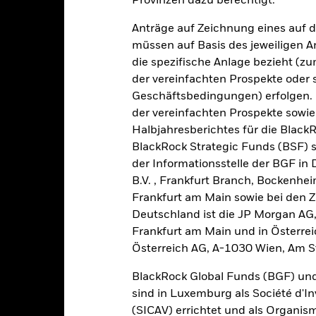
Provinzen dazu berechtigt.
Anträge auf Zeichnung eines auf 
müssen auf Basis des jeweiligen 
die spezifische Anlage bezieht (zu
alues
0
der vereinfachten Prospekte oder
Geschäftsbedingungen) erfolgen. 
der vereinfachten Prospekte sowie
Halbjahresberichtes für die Black
BlackRock Strategic Funds (BSF) s
der Informationsstelle der BGF in
B.V. , Frankfurt Branch, Bockenh
2021
Frankfurt am Main sowie bei den Za
2022
2023
Deutschland ist die JP Morgan AG
Gesamtrendite (%)
Frankfurt am Main und in Österrei
d of interactive chart.
Österreich AG, A-1030 Wien, Am S
2021
2022
BlackRock Global Funds (BGF) und
esamtrendite (%)
sind in Luxemburg als Société d'In
i der Berechnung wurden die laufenden Kosten abgezogen. Aus 
(SICAV) errichtet und als Organis