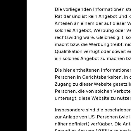
Die vorliegenden Informationen st
r Anlagen, wie im Prospekt angegeben, Umwelt-, Sozial- und Governa
Rat dar und ist kein Angebot und
en finden Sie in der ESG-Politik des Fonds und auf der Website von 
Anteilen an einem der auf dieser 
solches Angebot, Werbung oder Vert
rechtswidrig wäre. Gleiches gilt, 
macht bzw. die Werbung treibt, nic
Qualifikation verfügt oder soweit 
alrisiken.
Der Wert der Anlagen und die daraus entstandenen Ertr
ein solches Angebot zu machen bz
n. Anleger erhalten den ursprünglich investierten Betrag eventuell 
schen Risiken unter dem Bereich:
Rechtliche Hinweise
.
Die hier enthaltenen Informationen
sicherung dieses Fonds setzen Derivate zur Absicherung des Währun
Personen in Gerichtsbarkeiten, in 
nte ein potenzielles Risiko der Ansteckung (auch unter der Bezeichnu
Zugang zu dieser Website gesetzlic
e Verwaltungsgesellschaft des Fonds wird sicherstellen, dass ang
Personen, die von solchen Verboten
 Anteilsklassen vorhanden sind. Über das Drop-Down-Feld direkt u
untersagt, diese Website zu nutze
in dem Fonds anzeigen lassen. Die Anteilsklassen mit Währungsabsic
e gekennzeichnet. Eine vollständige Liste aller Anteilsklassen mi
Insbesondere sind die beschriebe
haft des Fonds erhältlich.
zur Anlage von US-Personen (wie 
eschäfte tätigt, um Kosten zu senken, erhält der Fonds 62,5% des d
näher definiert) verfügbar. Die A
 an BlackRock im Rahmen seiner Leihetätigkeit. Da die Ertragsaufte