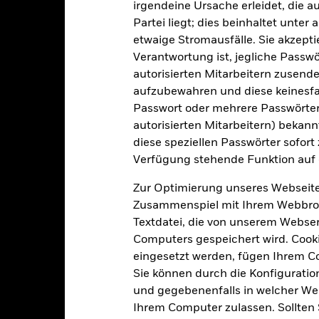
LU2802894183
irgendeine Ursache erleidet, die a
Mindestsumme bei Folgeanl
Partei liegt; dies beinhaltet unte
USD 5 000,00
Domizil
etwaige Stromausfälle. Sie akzept
Ausschüttung
Verwaltungsgesellschaft
Verantwortung ist, jegliche Passwör
UCITS
autorisierten Mitarbeitern zusende
Transaktionsabwicklung
aufzubewahren und diese keinesfal
-
SEDOL
Passwort oder mehrere Passwörter
glich, berechnet auf Basis von
Terminpreisen
autorisierten Mitarbeitern) bekannt
diese speziellen Passwörter sofort
Verfügung stehende Funktion auf 
Portfoliomerkmale
Zur Optimierung unseres Webseite
Zusammenspiel mit Ihrem Webbrowser
Textdatei, die von unserem Webserv
Computers gespeichert wird. Cookie
62
12 Monate nachlaufende
eingesetzt werden, fügen Ihrem 
Dividendenausschüttungsren
Sie können durch die Konfiguratio
-
Per -
und gegebenenfalls in welcher Wei
Ihrem Computer zulassen. Sollten 
Rückzahlungsrendite