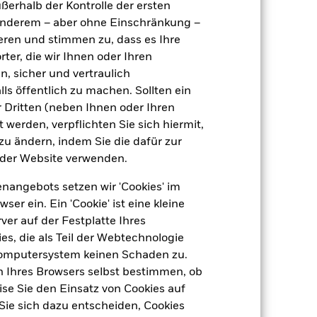
ußerhalb der Kontrolle der ersten
agen
USD 1 000,00
r anderem – aber ohne Einschränkung –
Luxemburg
ieren und stimmen zu, dass es Ihre
BlackRock (Luxembourg) S.A.
ter, die wir Ihnen oder Ihren
n, sicher und vertraulich
Transaktionsdatum +3 Tage
ls öffentlich zu machen. Sollten ein
BRJNQW2
 Dritten (neben Ihnen oder Ihren
 werden, verpflichten Sie sich hiermit,
 zu ändern, indem Sie die dafür zur
der Website verwenden.
nangebots setzen wir 'Cookies' im
 ein. Ein 'Cookie' ist eine kleine
er auf der Festplatte Ihres
s, die als Teil der Webtechnologie
-
Computersystem keinen Schaden zu.
dite
n Ihres Browsers selbst bestimmen, ob
se Sie den Einsatz von Cookies auf
Sie sich dazu entscheiden, Cookies
5,37%