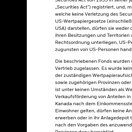
Securities Act von 1933 in seiner 
verteuern, sind diese nicht in den laufenden Kosten enthalten.
„Securities Act") registriert, und,
welche keine Verletzung des Secur
US-Wertpapiergesetze (einschließl
USA) darstellen, dürfen sie weder 
PRIIP KID
Factsheet
Verkaufsp
aturity Bond
ihren Besitzungen und Territorien 
Herunterladen
Wertentwicklung
Rechtsordnung unterliegen, US-Pe
zugunsten von US-Personen hande
klung
Eckdaten
Fondsmanager
Die beschriebenen Fonds wurden 
enditen
Vertrieb zugelassen. Es wurde kei
der zuständigen Wertpapieraufsic
sowie zugehörigen Provinzen oder T
Kalenderjahr
Annualisiert
Kumulativ
Angaben 
ist unter keinen Umständen als W
ge: 2024-09-10 00:00:00 to 2024-11-11 00:00:00.
e: 99.92 to 100.16.
Verkaufsförderung von Anteilen in
eses Diagramm zeigt die Wertentwicklung des Fonds als prozentua
Kanada nach dem Einkommenssteue
n letzten 1 Jahren.
Einwohner gelten, dürfen keine A
art
erwerben oder in ihr Anlagedepot t
r chart with 5 bars.
e chart has 1 X axis displaying categories.
nach den Vorgaben des anzuwende
e chart has 1 Y axis displaying Values. Range: -0.5 to 0.5.