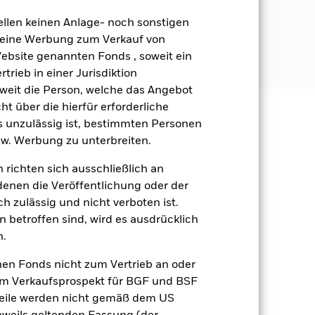
ellen keinen Anlage- noch sonstigen
nce-Kriterien (ESG-Kriterien)
 keine Werbung zum Verkauf von
BlackRock unter
Website genannten Fonds , soweit ein
rieb in einer Jurisdiktion
soweit die Person, welche das Angebot
ht über die hierfür erforderliche
es unzulässig ist, bestimmten Personen
äge sind nicht garantiert und
w. Werbung zu unterbreiten.
nicht zurück.
 richten sich ausschließlich an
gsrisikos ein. Der Einsatz von
denen die Veröffentlichung oder der
ng „Spill-over-Effekt“) für andere
h zulässig und nicht verboten ist.
emessene Verfahren zur Minderung
 betroffen sind, wird es ausdrücklich
nter dem Namen des Fonds können
n.
herung sind durch den Begriff
t Währungsabsicherung ist zudem auf
nen Fonds nicht zum Vertrieb an oder
im Verkaufsprospekt für BGF und BSF
amit verbundenen erzielten Ertrags
nteile werden nicht gemäß dem US
ilung aus Wertpapierleihegeschäften