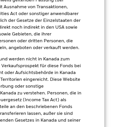
jeweils geltenden Fassung (der
 mit Ausnahme von Transaktionen,
Weniger anzeigen
ities Act oder sonstiger anwendbarer
ich der Gesetze der Einzelstaaten der
direkt noch indirekt in den USA sowie
rospekt
SFDR Web Disclosure
sowie Gebieten, die ihrer
rsonen oder dritten Personen, die
ln, angeboten oder verkauft werden.
Positionen
Unterlagen
und werden nicht in Kanada zum
n Verkaufsprospekt für diese Fonds bei
ht oder Aufsichtsbehörde in Kanada
erritorien eingereicht. Diese Website
zu einzelnen Jahren
erbung oder sonstige
 Kanada zu verstehen. Personen, die in
ler Verlust oder Gewinn pro Jahr in
rgesetz (Income Tax Act) als
nteile an den beschriebenen Fonds
ransferieren lassen, außer sie sind
nden Gesetzes in Kanada und seiner