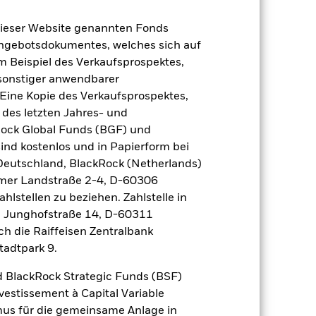
dieser Website genannten Fonds
Angebotsdokumentes, welches sich auf
m Beispiel des Verkaufsprospektes,
 sonstiger anwendbarer
Eine Kopie des Verkaufsprospektes,
 des letzten Jahres- und
Rock Global Funds (BGF) und
ind kostenlos und in Papierform bei
 Deutschland, BlackRock (Netherlands)
eimer Landstraße 2-4, D-60306
hlstellen zu beziehen. Zahlstelle in
2024
2025
, Junghofstraße 14, D-60311
ch die Raiffeisen Zentralbank
tadtpark 9.
2023
2024
2025
 BlackRock Strategic Funds (BSF)
vestissement à Capital Variable
der Berechnung ausgenommen sind
mus für die gemeinsame Anlage in