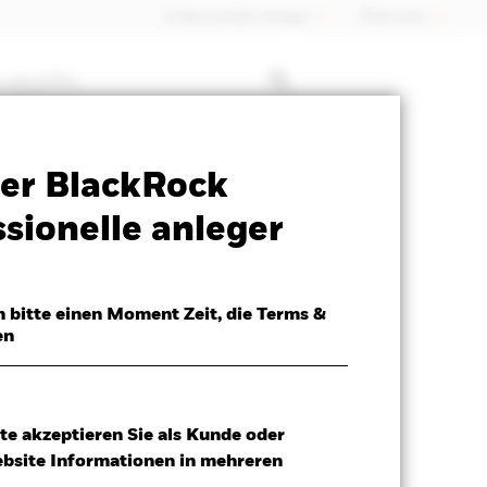
Professioneller Anleger
Õsterreich
 mit ETFs
SFDR Web Disclosure
Herunterladen
er BlackRock
sionelle anleger
h bitte einen Moment Zeit, die Terms &
en
te akzeptieren Sie als Kunde oder
ebsite Informationen in mehreren