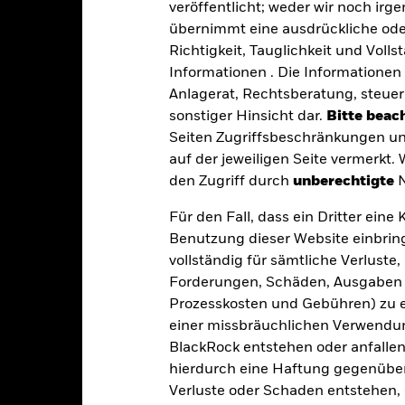
nterliegen, sind die Risiken, die den Anlegern entstehen, in jed
veröffentlicht; weder wir noch irg
en Geschäftstätigkeiten auszuschließen, die mit den ESG-Kriterien 
eduzieren. Dies kann, verglichen mit einem Fonds ohne ein solches
übernimmt eine ausdrückliche oder
aben.
Richtigkeit, Tauglichkeit und Volls
gkeit von Instituten, die Dienstleistungen wie die Verwahrung von
 Geschäften mit anderen Instrumenten auftreten, kann zu Verlusten
Informationen . Die Informationen 
s vom Fonds gehaltenen Vermögensgegenstandes fällige Erträge nicht
Anlagerat, Rechtsberatung, steuer
bedeutet, dass es nicht genügend Käufer oder Verkäufer gibt, um Anl
sonstiger Hinsicht dar.
Bitte beach
Seiten Zugriffsbeschränkungen un
auf der jeweiligen Seite vermerkt.
Eckdaten
den Zugriff durch
unberechtigte
N
Für den Fall, dass ein Dritter ein
Benutzung dieser Website einbring
EUR 317 277 693,00
Auflegung Anteilsklasse
vollständig für sämtliche Verlust
Währung der Reihe
Forderungen, Schäden, Ausgaben 
10.Sep.2024
Prozesskosten und Gebühren) zu en
Anlageklasse
EUR
einer missbräuchlichen Verwendung
Max. Ausgabeaufschlag
BlackRock entstehen oder anfallen.
Artikel 8
Managementgebühr
hierdurch eine Haftung gegenüber 
1,17%
Verluste oder Schaden entstehen, 
Benchmark-Erfolgsgebühr