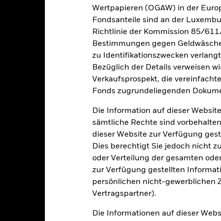
sgabeauf- und Rücknahmeabschläge.
Wertpapieren (OGAW) in der Europ
Fondsanteile sind an der Luxembu
e aufgeführten Zahlen beziehen sich auf die Wertentwicklung in de
Richtlinie der Kommission 85/611
r Vergangenheit ist kein verlässlicher Indikator für die künftige Wer
r Zukunft vollkommen anders entwickeln. Dies kann Ihnen helfen zu 
Bestimmungen gegen Geldwäsche w
rgangenheit verwaltet wurde.
zu Identifikationszwecken verlangt
e Wertentwicklung wird auf der Grundlage eines Nettoinventarwerts 
Bezüglich der Details verweisen w
gezeigt, sofern vorhanden. Aufgrund von Währungsschwankungen k
Verkaufsprospekt, die vereinfacht
sfallen, falls Sie in einer anderen Währung als derjenigen investiere
Fonds zugrundeliegenden Dokume
rgangenheit berechnet wurde.
Quelle:
Blackrock
Die Information auf dieser Website
sämtliche Rechte sind vorbehalten
dieser Website zur Verfügung gest
Wesentliche Risiken
Dies berechtigt Sie jedoch nicht z
oder Verteilung der gesamten oder 
zur Verfügung gestellten Informat
itrisikos und/oder der Ausfall eines Emittenten haben wesentlich
persönlichen nicht-gewerblichen Zw
zinsliche Wertpapiere mit einem Rating unter Investment Grade sind
Vertragspartner).
tpapiere mit höherem Rating. Potenzielle oder effektive Herabstufun
 fester Laufzeit sind darauf ausgelegt, dass Anleger die Anteile üb
er ausfallen. Der Fonds kann zudem ein erhöhtes Risiko einer vorzei
Die Informationen auf dieser Web