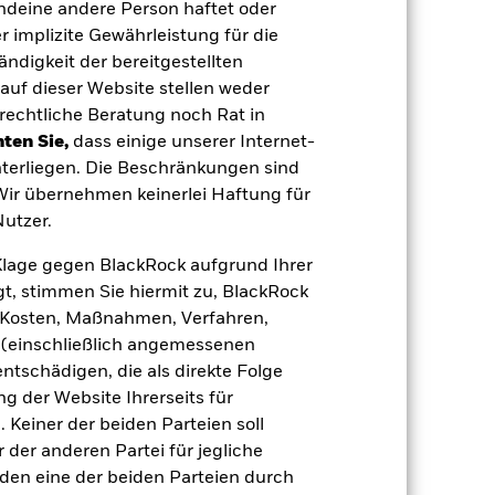
em Zeitraum unterschiedlich.
Der Fonds
endeine andere Person haftet oder
nicht vereinbar sind. Das ESG-Screening
 Screening, negative Auswirkungen auf
 implizite Gewährleistung für die
tändigkeit der bereitgestellten
 Vermögenswerten anbieten oder als
 für den Fonds führen.
auf dieser Website stellen weder
Kreditrisiko:
 aus oder zahlt Kapital nicht zurück.
rechtliche Beratung noch Rat in
agen leicht zu verkaufen oder zu kaufen.
ten Sie,
dass einige unserer Internet-
terliegen. Die Beschränkungen sind
 Wir übernehmen keinerlei Haftung für
utzer.
e Klage gegen BlackRock aufgrund Ihrer
t, stimmen Sie hiermit zu, BlackRock
10.Sep.2024
e, Kosten, Maßnahmen, Verfahren,
SEK
(einschließlich angemessenen
tschädigen, die als direkte Folge
Anleihen
 der Website Ihrerseits für
3,00%
 Keiner der beiden Parteien soll
0,60%
der anderen Partei für jegliche
den eine der beiden Parteien durch
-