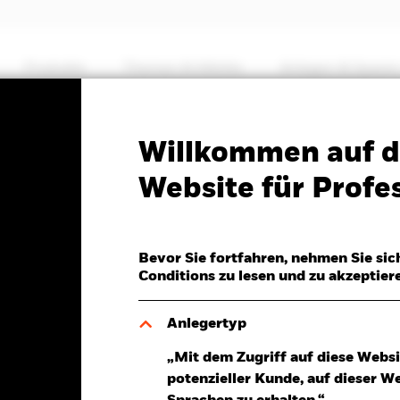
Produkte
Themen & Märkte
Anlegen & Sparen
PRIIP KID
Factsheet
Verkaufsprospekt
Willkommen auf d
Yield Fixed Maturity
Website für Profes
27
Bevor Sie fortfahren, nehmen Sie sic
Conditions zu lesen und zu akzeptier
Anlegertyp
 11.Nov.2024
„Mit dem Zugriff auf diese Websi
 0,00 (0,00%)
potenzieller Kunde, auf dieser W