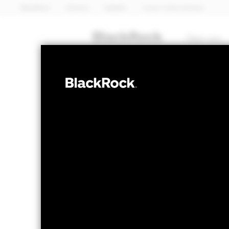
BlackRock
iShares
Aladdin
Unser Unternehmen
Über uns
ANLEIHEN
BGF Euro High 
Bond Fund 20
NAV per 11.Nov.2024
NAV per
SEK 100,14
SEK
52W-Bandbreite 99,97 - 100,14