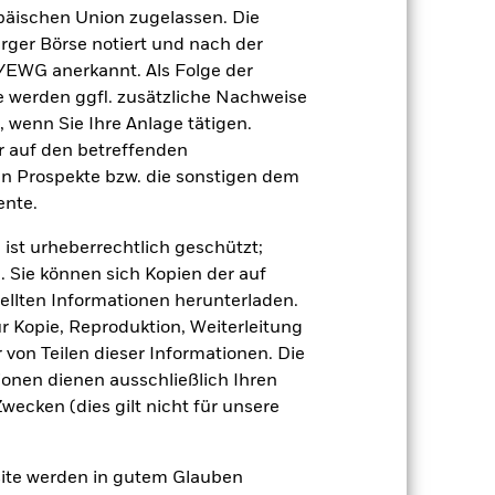
äischen Union zugelassen. Die
rger Börse notiert und nach der
r Vergangenheit.
Die Wertentwicklung in
/EWG anerkannt. Als Folge der
tentwicklung. Die Märkte könnten sich in
beurteilen, wie der Fonds in der
erden ggfl. zusätzliche Nachweise
, wenn Sie Ihre Anlage tätigen.
(NIW) mit reinvestiertem Bruttoertrag
ir auf den betreffenden
ann Ihre Rendite höher oder geringer
en Prospekte bzw. die sonstigen dem
n, in der die Wertentwicklung in der
nte.
 ist urheberrechtlich geschützt;
. Sie können sich Kopien der auf
ellten Informationen herunterladen.
ur Kopie, Reproduktion, Weiterleitung
von Teilen dieser Informationen. Die
ionen dienen ausschließlich Ihren
e Auswirkungen auf die Wertentwicklung
ecken (dies gilt nicht für unsere
 anfälliger gegenüber Änderungen bei
gen der Kreditwürdigkeit können zu
er die gesamte Laufzeit des Fonds halten,
tigen Auflösung aufweisen. Da die
site werden in gutem Glauben