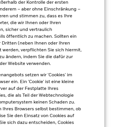
Select Index
ußerhalb der Kontrolle der ersten
r anderem – aber ohne Einschränkung –
1 659 989
ieren und stimmen zu, dass es Ihre
ter, die wir Ihnen oder Ihren
IE000MW6GT38
n, sicher und vertraulich
0,04 %
ls öffentlich zu machen. Sollten ein
 Dritten (neben Ihnen oder Ihren
Physisch
 werden, verpflichten Sie sich hiermit,
 zu ändern, indem Sie die dafür zur
Replikation
der Website verwenden.
iShares V plc
nangebots setzen wir 'Cookies' im
State Street Fund Services
(Ireland) Limited
 ein. Ein 'Cookie' ist eine kleine
30 November
er auf der Festplatte Ihres
s, die als Teil der Webtechnologie
Computersystem keinen Schaden zu.
n Ihres Browsers selbst bestimmen, ob
se Sie den Einsatz von Cookies auf
Sie sich dazu entscheiden, Cookies