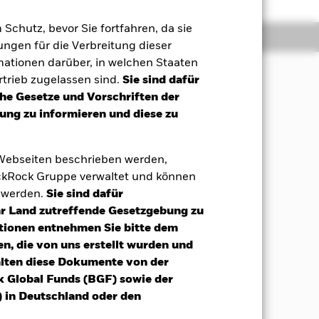
m Schutz, bevor Sie fortfahren, da sie
onen
Unterlagen
ngen für die Verbreitung dieser
mationen darüber, in welchen Staaten
trieb zugelassen sind.
Sie sind dafür
mbination aus Kapitalwachstum und
che Gesetze und Vorschriften der
 die Erzielung einer Gesamtrendite
ng zu informieren und diese zu
 Rendite des MSCI Japan Transition
zindex des Fonds („Index“),
 Webseiten beschrieben werden,
kRock Gruppe verwaltet und können
t werden.
Sie sind dafür
Ihr Land zutreffende Gesetzgebung zu
tionen entnehmen Sie bitte dem
n, die von uns erstellt wurden und
alten diese Dokumente von der
k Global Funds (BGF) sowie der
 in Deutschland oder den