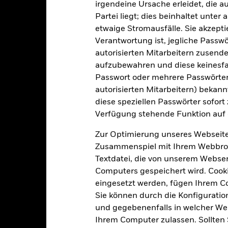
irgendeine Ursache erleidet, die a
Artikel 8
Partei liegt; dies beinhaltet unte
Umlaufende Anteile
0,15%
etwaige Stromausfälle. Sie akzept
Per 06.Aug.2026
Verantwortung ist, jegliche Passwör
Thesaurierend
ISIN
autorisierten Mitarbeitern zusende
Irland
Wertpapierleiheertrag
aufzubewahren und diese keinesfal
Per 30.Juni2026
halbjährlicher Versand
Passwort oder mehrere Passwörter
Produktstruktur
autorisierten Mitarbeitern) bekannt
Ja
diese speziellen Passwörter sofort
Methodik
BlackRock Asset Management
Ireland Limited
Verfügung stehende Funktion auf 
Emittent
tate Street Custodial Services
Zur Optimierung unseres Webseite
Administrator
(Ireland) Limited
Zusammenspiel mit Ihrem Webbrowser
JCTA NA
Geschäftsjahresende
Textdatei, die von unserem Webserv
Computers gespeichert wird. Cookie
eingesetzt werden, fügen Ihrem 
Sie können durch die Konfiguratio
Portfoliomerkmale
und gegebenenfalls in welcher Wei
Ihrem Computer zulassen. Sollten 