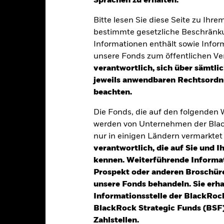
Sprachen zu erhalten.“
Bitte lesen Sie diese Seite zu Ihre
entwicklung
Eckdaten
Positi
bestimmte gesetzliche Beschränku
Informationen enthält sowie Infor
UNKT
ANLAGEZIEL
unsere Fonds zum öffentlichen Ver
mstrittenen Waffen, Tabak,
Der Fonds strebt durch eine Ko
verantwortlich, sich über sämtli
Erträgen auf das Fondsvermögen
em Öl und Gas beteiligt sind.
jeweils anwendbaren Rechtsordnu
aus Ihrer Anlage an, welche die
zipien des Global Compact der
beachten.
Aware Select Index, des Referen
stuft sind oder deren MSCI ESG
widerspiegelt.
liegt, werden ebenfalls vom
Die Fonds, die auf den folgenden
werden von Unternehmen der Blac
sie eines der folgenden
nur in einigen Ländern vermarkte
 einem oder mehreren der von der
verantwortlich, die auf Sie und 
I“) anerkannten Ziele für die
kennen. Weiterführende Informa
n verpflichtet; sie
ie die vom Indexanbieter
Prospekt oder anderen Broschüre
 oder sind Unternehmen, die
unsere Fonds behandeln. Sie erh
missionen veröffentlichen und
Informationsstelle der BlackRoc
er Grundlage ihrer
BlackRock Strategic Funds (BSF)
Grenzwert liegen.
Zahlstellen.