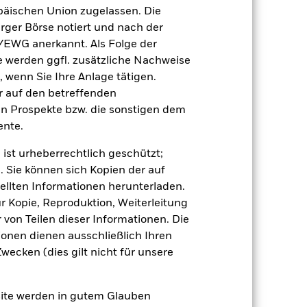
äischen Union zugelassen. Die
24,8
rger Börse notiert und nach der
/EWG anerkannt. Als Folge der
24,9
erden ggfl. zusätzliche Nachweise
r Vergangenheit.
Die Wertentwicklung in
, wenn Sie Ihre Anlage tätigen.
tentwicklung. Die Märkte könnten sich in
beurteilen, wie der Fonds in der
ir auf den betreffenden
en Prospekte bzw. die sonstigen dem
 (NIW) angezeigt, gegebenenfalls mit
nte.
en auf dem Nettoinventarwert (NIW) des
ber können Renditen erzielen, die sich
 ist urheberrechtlich geschützt;
. Sie können sich Kopien der auf
nger ausfallen, falls Sie in einer
ellten Informationen herunterladen.
ung in der Vergangenheit berechnet
ur Kopie, Reproduktion, Weiterleitung
von Teilen dieser Informationen. Die
ionen dienen ausschließlich Ihren
ecken (dies gilt nicht für unsere
site werden in gutem Glauben