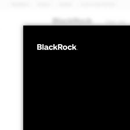
BlackRock
iShares
Aladdin
Unser Unternehmen
Über uns
AKTIEN
iShares 
JCTA
Transiti
NAV per 06.Aug.2026
NAV per 06.
USD 7,48
USD
52W-Bandbreite 5,78 - 7,52