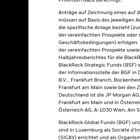
Provinzen dazu berechtigt.
art
30
r chart with 2 data series.
Anträge auf Zeichnung eines auf 
e chart has 1 X axis displaying categories.
e chart has 1 Y axis displaying Values. Range: 0 to 30.
müssen auf Basis des jeweiligen 
25
die spezifische Anlage bezieht (zu
der vereinfachten Prospekte oder
20
Geschäftsbedingungen) erfolgen. 
der vereinfachten Prospekte sowie
alues
15
Halbjahresberichtes für die Black
BlackRock Strategic Funds (BSF) s
10
der Informationsstelle der BGF in
B.V. , Frankfurt Branch, Bockenh
Frankfurt am Main sowie bei den Za
5
Deutschland ist die JP Morgan AG
Frankfurt am Main und in Österrei
0
2021
2022
2023
Österreich AG, A-1030 Wien, Am S
Gesamtrendite (%)
Vergleichsi
BlackRock Global Funds (BGF) und
d of interactive chart.
sind in Luxemburg als Société d'In
(SICAV) errichtet und als Organis
2021
2022