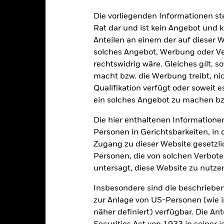
ten hinsichtlich ihres
 kohlenstoffarmen Wirtschaft
Die vorliegenden Informationen st
nahmekriterien des Index) zu
Rat dar und ist kein Angebot und
Anteilen an einem der auf dieser 
solches Angebot, Werbung oder Vert
rechtswidrig wäre. Gleiches gilt, 
alrisiken.
Der Wert der Anlagen und die daraus entstandenen Ertr
macht bzw. die Werbung treibt, nic
n. Anleger erhalten den ursprünglich investierten Betrag eventuell 
Qualifikation verfügt oder soweit 
ein solches Angebot zu machen bz
hmen mit bestimmten nicht mit ESG-Kriterien zu vereinbarenden Ge
en die vom Indexanbieter festgelegten Schwellenwerte überschritten
Die hier enthaltenen Informationen
daher eine eigene ethische Bewertung des ESG-Screenings des Fond
hne ein solches Screening, negative Auswirkungen auf den Wert der
Personen in Gerichtsbarkeiten, in 
n Papieren kann durch die täglichen Kursbewegungen an den Börsen
Zugang zu dieser Website gesetzlic
us Politik und Wirtschaft sowie Unternehmensergebnisse und wicht
Personen, die von solchen Verboten
oren, Länder, Währungen oder Unternehmen konzentriert. Folglich re
untersagt, diese Website zu nutze
e, politische, nachhaltigkeitsbezogene oder aufsichtsrechtliche Ere
Insbesondere sind die beschriebe
sicherung dieses Fonds setzen Derivate zur Absicherung des Währun
zur Anlage von US-Personen (wie 
nte ein potenzielles Risiko der Ansteckung (auch unter der Bezeichnu
e Verwaltungsgesellschaft des Fonds wird sicherstellen, dass ang
näher definiert) verfügbar. Die A
 Anteilsklassen vorhanden sind. Über das Drop-Down-Feld direkt u