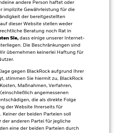
endeine andere Person haftet oder
giert der Fonds anfälliger auf lokale
 implizite Gewährleistung für die
r Wert von Aktien und aktienähnlichen
tändigkeit der bereitgestellten
toren sind Meldungen aus Politik und
auf dieser Website stellen weder
ießt Unternehmen mit bestimmten nicht
ten die vom Indexanbieter festgelegten
rechtliche Beratung noch Rat in
. Dies kann, verglichen mit einem
ten Sie,
dass einige unserer Internet-
 Vermögenswerten anbieten oder als
terliegen. Die Beschränkungen sind
ür die Aktienklasse führen.
 Wir übernehmen keinerlei Haftung für
utzer.
e Klage gegen BlackRock aufgrund Ihrer
t, stimmen Sie hiermit zu, BlackRock
e, Kosten, Maßnahmen, Verfahren,
(einschließlich angemessenen
USD 14 891 368,46
tschädigen, die als direkte Folge
 der Website Ihrerseits für
11.Juni2024
 Keiner der beiden Parteien soll
der anderen Partei für jegliche
USD
den eine der beiden Parteien durch
MSCI Japan Transition Aware