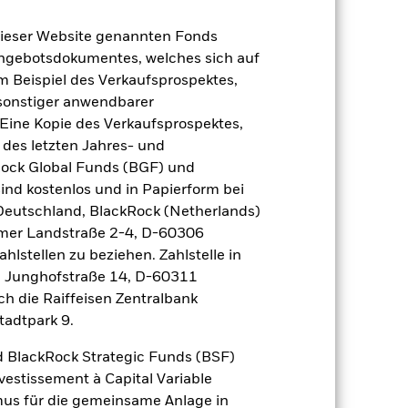
dieser Website genannten Fonds
Angebotsdokumentes, welches sich auf
m Beispiel des Verkaufsprospektes,
 sonstiger anwendbarer
Eine Kopie des Verkaufsprospektes,
 des letzten Jahres- und
Rock Global Funds (BGF) und
ind kostenlos und in Papierform bei
 Deutschland, BlackRock (Netherlands)
eimer Landstraße 2-4, D-60306
hlstellen zu beziehen. Zahlstelle in
, Junghofstraße 14, D-60311
ch die Raiffeisen Zentralbank
2024
2025
tadtpark 9.
ndex (%)
 BlackRock Strategic Funds (BSF)
vestissement à Capital Variable
mus für die gemeinsame Anlage in
2023
2024
2025