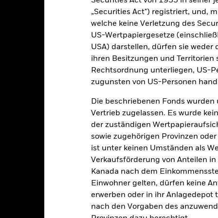
Securities Act von 1933 in seiner 
in dem Fonds anzeigen lassen. Die Anteilsklassen mit Währungsabsic
„Securities Act") registriert, und,
e gekennzeichnet. Eine vollständige Liste aller Anteilsklassen mi
welche keine Verletzung des Secur
haft des Fonds erhältlich.
US-Wertpapiergesetze (einschließl
USA) darstellen, dürfen sie weder 
ihren Besitzungen und Territorien 
Rechtsordnung unterliegen, US-Pe
PRIIP KID
Factsheet
Verkaufspr
sition Aware
zugunsten von US-Personen hande
Herunterladen
Wertentwicklung
Die beschriebenen Fonds wurden 
entwicklung
Eckdaten
Positi
Vertrieb zugelassen. Es wurde kei
der zuständigen Wertpapieraufsic
enditen
sowie zugehörigen Provinzen oder T
ist unter keinen Umständen als W
Verkaufsförderung von Anteilen in
Kalenderjahr
Angaben zu einzelnen Jahren
Annualisi
Kanada nach dem Einkommenssteue
ge: 2024-06-10 00:00:00 to 2026-08-06 00:00:00.
Einwohner gelten, dürfen keine A
: -40 to 80.
ese Grafik zeigt die Wertentwicklung des Produkts als prozentual
erwerben oder in ihr Anlagedepot t
tzten 1 Jahren gegenüber seiner Benchmark. Dies kann Ihnen helfe
nach den Vorgaben des anzuwende
r Vergangenheit verwaltet wurde, und ermöglicht einen Vergleic