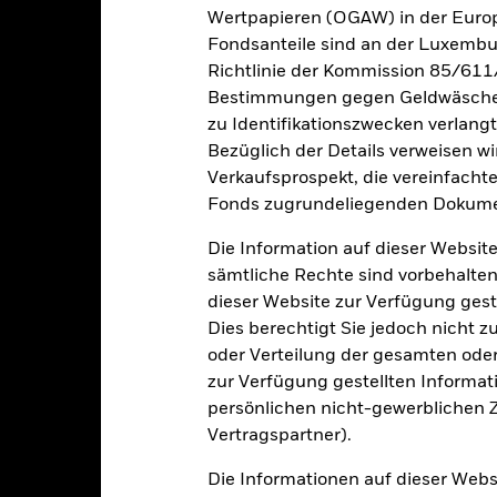
Wertpapieren (OGAW) in der Europ
esamtrendite (%) USD
Fondsanteile sind an der Luxembu
Richtlinie der Kommission 85/611
ergleichsindex (%) USD
Bestimmungen gegen Geldwäsche w
e aufgeführten Zahlen beziehen sich auf die Wertentwicklung in de
zu Identifikationszwecken verlangt
r Vergangenheit ist kein verlässlicher Indikator für die künftige Wer
r Zukunft vollkommen anders entwickeln. Dies kann Ihnen helfen zu 
Bezüglich der Details verweisen w
rgangenheit verwaltet wurde.
Verkaufsprospekt, die vereinfacht
e Wertentwicklung wird auf der Grundlage eines Nettoinventarwerts
Fonds zugrundeliegenden Dokume
investiertem Bruttoertrag. Die Angaben zur Wertentwicklung basier
F, der vom Marktpreis des ETF abweichen kann. Einzelne Anteilsinha
Die Information auf dieser Website
n der NIW-Entwicklung unterscheiden können.
sämtliche Rechte sind vorbehalten
fgrund von Währungsschwankungen kann Ihre Rendite höher oder geri
dieser Website zur Verfügung gest
deren Währung als derjenigen investieren, in der die Wertentwickl
Dies berechtigt Sie jedoch nicht z
rde.
Quelle:
Blackrock.
oder Verteilung der gesamten oder 
zur Verfügung gestellten Informat
persönlichen nicht-gewerblichen Zw
Wesentliche Risiken
Vertragspartner).
Die Informationen auf dieser Web