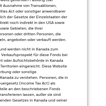
jeweils geltenden Fassung (der
herung sind durch den Begriff
 mit Ausnahme von Transaktionen,
t Währungsabsicherung ist zudem auf
ities Act oder sonstiger anwendbarer
ich der Gesetze der Einzelstaaten der
Weniger anzeigen
direkt noch indirekt in den USA sowie
sowie Gebieten, die ihrer
rsonen oder dritten Personen, die
ospekt
SFDR Web Disclosure
ln, angeboten oder verkauft werden.
und werden nicht in Kanada zum
onen
Unterlagen
n Verkaufsprospekt für diese Fonds bei
ht oder Aufsichtsbehörde in Kanada
erritorien eingereicht. Diese Website
erbung oder sonstige
 Kanada zu verstehen. Personen, die in
ert
Kumulativ
rgesetz (Income Tax Act) als
nteile an den beschriebenen Fonds
er Verlust oder Gewinn pro Jahr in den
ransferieren lassen, außer sie sind
n zu beurteilen, wie das Produkt in
nden Gesetzes in Kanada und seiner
h mit der Benchmark.