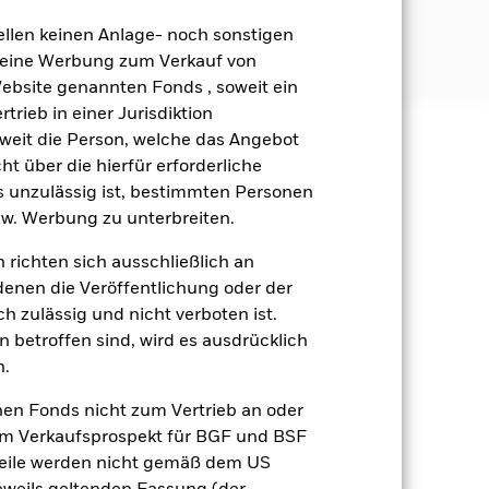
ellen keinen Anlage- noch sonstigen
 keine Werbung zum Verkauf von
Website genannten Fonds , soweit ein
rieb in einer Jurisdiktion
soweit die Person, welche das Angebot
äge sind nicht garantiert und
ht über die hierfür erforderliche
nicht zurück.
es unzulässig ist, bestimmten Personen
w. Werbung zu unterbreiten.
schäftstätigkeiten nur dann aus,
 werden. Bevor sie im Fonds
 richten sich ausschließlich an
s vornehmen. Das ESG-Screening
 Investitionen des Fonds haben. Der
denen die Veröffentlichung oder der
 beeinflusst werden. Weitere
h zulässig und nicht verboten ist.
ige Unternehmensereignisse. Das
 betroffen sind, wird es ausdrücklich
agiert der Fonds anfälliger auf
n.
ignisse.
nen Fonds nicht zum Vertrieb an oder
gsrisikos ein. Der Einsatz von
im Verkaufsprospekt für BGF und BSF
ng „Spill-over-Effekt“) für andere
emessene Verfahren zur Minderung
nteile werden nicht gemäß dem US
nter dem Namen des Fonds können