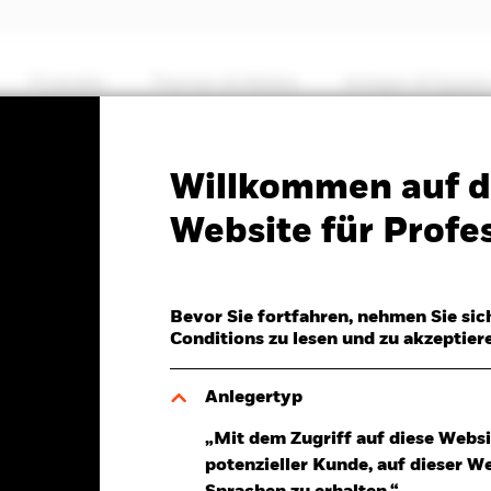
Produkte
Themen & Märkte
Anlegen & Sparen
PRIIP KID
Factsheet
Verkaufsprospekt
Willkommen auf d
MSCI Japan Climate
Website für Profes
on Aware UCITS ETF
Bevor Sie fortfahren, nehmen Sie sic
Conditions zu lesen und zu akzeptier
Anlegertyp
Aug.2026
Gesamtrendite am 06.Aug.2026
„Mit dem Zugriff auf diese Websi
 -0,03 (-0,41%)
YTD:
16,30%
potenzieller Kunde, auf dieser W