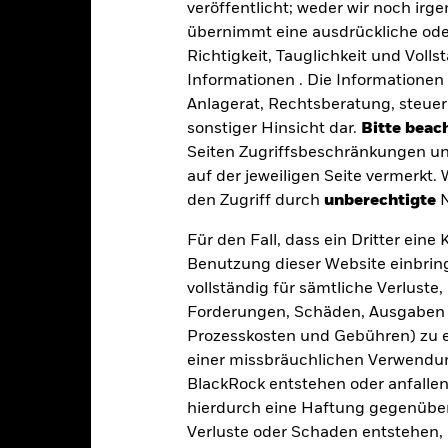
veröffentlicht; weder wir noch irg
oren, Länder, Währungen oder Unternehmen konzentriert. Folglich rea
übernimmt eine ausdrückliche oder
che, nachhaltigkeitsbezogene oder aufsichtsrechtliche Ereignisse.
De
Richtigkeit, Tauglichkeit und Volls
bewegungen an den Börsen beeinflusst werden. Weitere Einflussfak
sse und wichtige Unternehmensereignisse.
Informationen . Die Informationen 
Der Referenzindex schl
schäftstätigkeiten nur dann aus, wenn mit diesen Geschäftstätigkei
Anlagerat, Rechtsberatung, steuer
as ESG-Screening kann das potenzielle Anlageuniversum reduzieren
tive Auswirkungen auf den Wert der Investitionen des Fonds haben.
sonstiger Hinsicht dar.
Bitte beach
gkeit von Instituten, die Dienstleistungen wie die Verwahrung von
Seiten Zugriffsbeschränkungen un
Geschäften mit anderen Instrumenten auftreten, kann zu Verlusten f
auf der jeweiligen Seite vermerkt.
den Zugriff durch
unberechtigte
N
Eckdaten
Für den Fall, dass ein Dritter ein
Benutzung dieser Website einbring
vollständig für sämtliche Verlust
Forderungen, Schäden, Ausgaben 
USD 12 423 802
Fondsvermögen
Prozesskosten und Gebühren) zu en
Per 06.Aug.2026
einer missbräuchlichen Verwendung
11.Juni2024
Auflegungsdatum des Fonds
BlackRock entstehen oder anfallen.
USD
hierdurch eine Haftung gegenüber 
Basiswährung
Verluste oder Schaden entstehen, 
Aktien
Benchmark Index