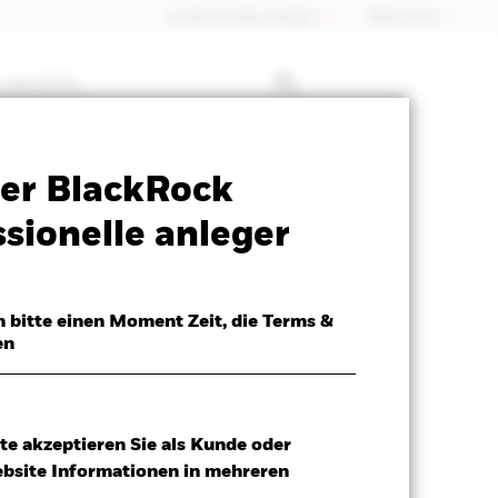
Professioneller Anleger
Õsterreich
 mit ETFs
SFDR Web Disclosure
Herunterladen
er BlackRock
sionelle anleger
h bitte einen Moment Zeit, die Terms &
en
te akzeptieren Sie als Kunde oder
ebsite Informationen in mehreren