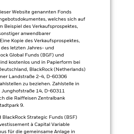
2023
2024
2025
dieser Website genannten Fonds
9,8
5,2
Angebotsdokumentes, welches sich auf
20,8
12,8
m Beispiel des Verkaufsprospektes,
der Berechnung ausgenommen sind
 sonstiger anwendbarer
Eine Kopie des Verkaufsprospektes,
r Vergangenheit.
 des letzten Jahres- und
Die Wertentwicklung in
tentwicklung. Die Märkte könnten sich in
Rock Global Funds (BGF) und
beurteilen, wie der Fonds in der
ind kostenlos und in Papierform bei
 Deutschland, BlackRock (Netherlands)
(NIW) mit reinvestiertem Bruttoertrag
eimer Landstraße 2-4, D-60306
ann Ihre Rendite höher oder geringer
hlstellen zu beziehen. Zahlstelle in
n, in der die Wertentwicklung in der
, Junghofstraße 14, D-60311
ch die Raiffeisen Zentralbank
tadtpark 9.
 BlackRock Strategic Funds (BSF)
vestissement à Capital Variable
mus für die gemeinsame Anlage in