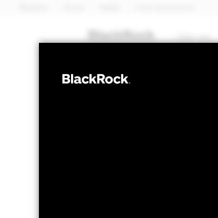
BlackRock
iShares
Aladdin
Unser Unternehmen
Über uns
AKTIEN
BlackRock Glo
Fund
NAV per 07.Aug.2026
NAV pe
GBP 149,99
G
52W-Bandbreite 117,84 - 151,38