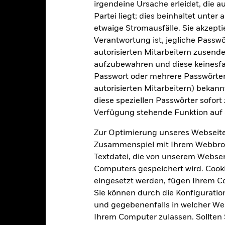
irgendeine Ursache erleidet, die a
Partei liegt; dies beinhaltet unte
-
Per 31.Juli2026
etwaige Stromausfälle. Sie akzept
3J-Beta
Verantwortung ist, jegliche Passwör
34,98
Per -
autorisierten Mitarbeitern zusende
KBV
aufzubewahren und diese keinesfal
Per 30.Juni2026
Passwort oder mehrere Passwörter
autorisierten Mitarbeitern) bekannt
diese speziellen Passwörter sofort
Risikoindikator
Verfügung stehende Funktion auf 
Zur Optimierung unseres Webseite
Zusammenspiel mit Ihrem Webbrowser
Textdatei, die von unserem Webserv
4
1
2
3
5
6
7
Computers gespeichert wird. Cookie
eingesetzt werden, fügen Ihrem 
Geringes Risiko
Hohes Risiko
Sie können durch die Konfiguratio
und gegebenenfalls in welcher Wei
Ihrem Computer zulassen. Sollten 
Niedrige Rendite
Hohe Rendite