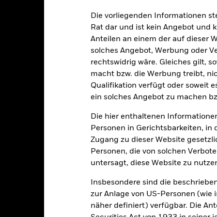
alrisiken.
Der Wert der Anlagen und die daraus entstandenen Ertr
Die vorliegenden Informationen st
n. Anleger erhalten den ursprünglich investierten Betrag eventuell 
Rat dar und ist kein Angebot und
schen Risiken unter dem Bereich:
Rechtliche Hinweise
.
Anteilen an einem der auf dieser 
solches Angebot, Werbung oder Vert
rechtswidrig wäre. Gleiches gilt, 
macht bzw. die Werbung treibt, nic
PRIIP KID
Factsheet
Verkaufspr
rained Equity
Qualifikation verfügt oder soweit 
Herunterladen
Wertentwicklung
ein solches Angebot zu machen bz
Die hier enthaltenen Informationen
klung
Eckdaten
Fondsmanager
Personen in Gerichtsbarkeiten, in 
enditen
Zugang zu dieser Website gesetzlic
Personen, die von solchen Verboten
untersagt, diese Website zu nutze
Kalenderjahr
Annualisiert
Kumulativ
Angaben 
ge: 2023-08-31 00:00:00 to 2026-06-30 00:00:00.
Insbesondere sind die beschriebe
: -40 to 80.
ese Grafik zeigt die Wertentwicklung des Produkts als prozentual
zur Anlage von US-Personen (wie 
tzten 2 Jahren gegenüber seiner Benchmark. Dies kann Ihnen helfe
näher definiert) verfügbar. Die A
r Vergangenheit verwaltet wurde, und ermöglicht einen Vergleic