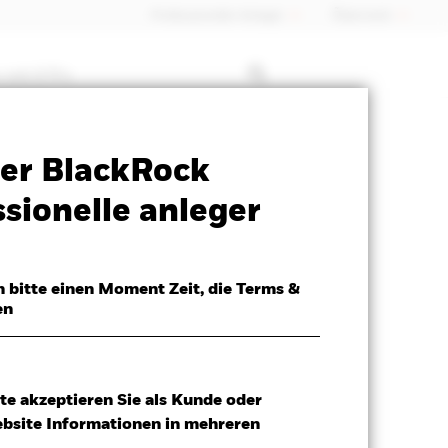
Professioneller Anleger
Õsterreich
 mit ETFs
SFDR Web Disclosure
Herunterladen
er BlackRock
sionelle anleger
h bitte einen Moment Zeit, die Terms &
en
te akzeptieren Sie als Kunde oder
ebsite Informationen in mehreren