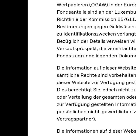
Wertpapieren (OGAW) in der Europ
oren, Länder, Währungen oder Unternehmen konzentriert. Folglich rea
Fondsanteile sind an der Luxembu
che, nachhaltigkeitsbezogene oder aufsichtsrechtliche Ereignisse.
De
Richtlinie der Kommission 85/611
bewegungen an den Börsen beeinflusst werden. Weitere Einflussfak
sse und wichtige Unternehmensereignisse.
Der Fonds ist bestrebt
Bestimmungen gegen Geldwäsche w
ie mit den ESG-Kriterien nicht vereinbar sind. Das ESG-Screening k
zu Identifikationszwecken verlangt
einem Fonds ohne ein solches Screening, negative Auswirkungen auf 
Bezüglich der Details verweisen w
gkeit von Instituten, die Dienstleistungen wie die Verwahrung von
Verkaufsprospekt, die vereinfacht
 Geschäften mit anderen Instrumenten auftreten, kann zu Verlusten
Fonds zugrundeliegenden Dokume
Die Information auf dieser Website
Eckdaten
sämtliche Rechte sind vorbehalten
dieser Website zur Verfügung gest
Dies berechtigt Sie jedoch nicht z
oder Verteilung der gesamten oder 
USD 4 780 116 421,78
Auflegung Anteilsklasse
zur Verfügung gestellten Informat
Währung der Reihe
persönlichen nicht-gewerblichen Zw
21.Jän.2020
Anlageklasse
Vertragspartner).
USD
SFDR-Klassifizierung
Die Informationen auf dieser Web
MSCI World Index (GBP)