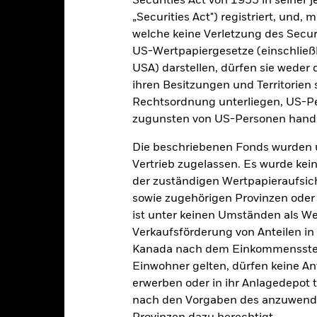
Securities Act von 1933 in seiner 
e gekennzeichnet. Eine vollständige Liste aller Anteilsklassen mi
haft des Fonds erhältlich.
„Securities Act") registriert, und,
welche keine Verletzung des Secur
eschäfte tätigt, um Kosten zu senken, erhält der Fonds 62,5% des d
US-Wertpapiergesetze (einschließl
 an BlackRock im Rahmen seiner Leihetätigkeit. Da die Ertragsaufte
verteuern, sind diese nicht in den laufenden Kosten enthalten.
USA) darstellen, dürfen sie weder 
ihren Besitzungen und Territorien 
Rechtsordnung unterliegen, US-Pe
zugunsten von US-Personen hande
PRIIP KID
Factsheet
Verkaufsprospe
location
Die beschriebenen Fonds wurden 
Herunterladen
Wertentwicklung
Vertrieb zugelassen. Es wurde kei
der zuständigen Wertpapieraufsic
klung
Eckdaten
Fondsmanager
sowie zugehörigen Provinzen oder T
ist unter keinen Umständen als W
enditen
Verkaufsförderung von Anteilen in
Kanada nach dem Einkommenssteue
Einwohner gelten, dürfen keine A
Kalenderjahr
Annualisiert
Kumulativ
Angaben 
ge: 2022-09-30 00:00:00 to 2026-07-31 00:00:00.
erwerben oder in ihr Anlagedepot t
: -20 to 40.
nach den Vorgaben des anzuwende
ese Grafik zeigt die Wertentwicklung des Produkts als prozentual