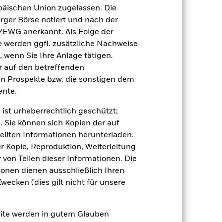
äischen Union zugelassen. Die
2023
2024
2025
rger Börse notiert und nach der
/EWG anerkannt. Als Folge der
10,5
16,2
3,0
erden ggfl. zusätzliche Nachweise
11,5
16,8
2,8
, wenn Sie Ihre Anlage tätigen.
der Berechnung ausgenommen sind
ir auf den betreffenden
en Prospekte bzw. die sonstigen dem
nte.
r Vergangenheit.
Die Wertentwicklung in
tentwicklung. Die Märkte könnten sich in
 ist urheberrechtlich geschützt;
beurteilen, wie der Fonds in der
. Sie können sich Kopien der auf
ellten Informationen herunterladen.
(NIW) mit reinvestiertem Bruttoertrag
ann Ihre Rendite höher oder geringer
ur Kopie, Reproduktion, Weiterleitung
n, in der die Wertentwicklung in der
von Teilen dieser Informationen. Die
ionen dienen ausschließlich Ihren
ecken (dies gilt nicht für unsere
site werden in gutem Glauben