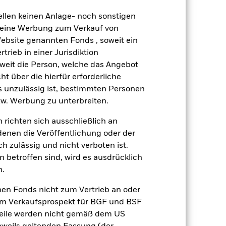
äge sind nicht garantiert und
ellen keinen Anlage- noch sonstigen
nicht zurück.
 keine Werbung zum Verkauf von
liche Auswirkungen auf die
Website genannten Fonds , soweit ein
nd anfälliger gegenüber
ffektive Herabstufungen der
rieb in einer Jurisdiktion
pieren wird durch die tägliche
soweit die Person, welche das Angebot
szahlen und wesentliche
ht über die hierfür erforderliche
werts, der ihnen zugrunde liegt,
es unzulässig ist, bestimmten Personen
lge größeren Schwankungen. Die
w. Werbung zu unterbreiten.
gesetzt werden. Dieser Fonds ist in
uliert. Diese wesentlichen
 richten sich ausschließlich an
sschwankungen, Änderungen des
klung festverzinslicher
denen die Veröffentlichung oder der
n bei diesen Risiken als
h zulässig und nicht verboten ist.
twürdigkeit können zu einem Anstieg
 betroffen sind, wird es ausdrücklich
n.
gsrisikos ein. Der Einsatz von
ng „Spill-over-Effekt“) für andere
nen Fonds nicht zum Vertrieb an oder
emessene Verfahren zur Minderung
im Verkaufsprospekt für BGF und BSF
nter dem Namen des Fonds können
nteile werden nicht gemäß dem US
herung sind durch den Begriff