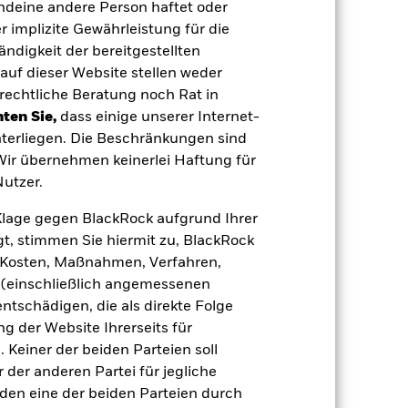
endeine andere Person haftet oder
 implizite Gewährleistung für die
tändigkeit der bereitgestellten
e Auswirkungen auf die Wertentwicklung
auf dieser Website stellen weder
 anfälliger gegenüber Änderungen bei
gen der Kreditwürdigkeit können zu
rechtliche Beratung noch Rat in
lung der Aktienmärkte, politische
ten Sie,
dass einige unserer Internet-
gnisse beeinflusst werden.
Derivate
Ausmaß von Verlusten und Gewinnen
terliegen. Die Beschränkungen sind
nen größer sein, wenn Derivate in
 Wir übernehmen keinerlei Haftung für
timmten Geschäftstätigkeiten
nlageuniversum reduzieren. Dies kann,
utzer.
onen des Fonds haben.
 Vermögenswerten anbieten oder als
e Klage gegen BlackRock aufgrund Ihrer
 für den Fonds führen.
Kreditrisiko:
 aus oder zahlt Kapital nicht zurück.
t, stimmen Sie hiermit zu, BlackRock
agen leicht zu verkaufen oder zu kaufen.
e, Kosten, Maßnahmen, Verfahren,
(einschließlich angemessenen
tschädigen, die als direkte Folge
 der Website Ihrerseits für
 Keiner der beiden Parteien soll
der anderen Partei für jegliche
den eine der beiden Parteien durch
04.Okt.2022