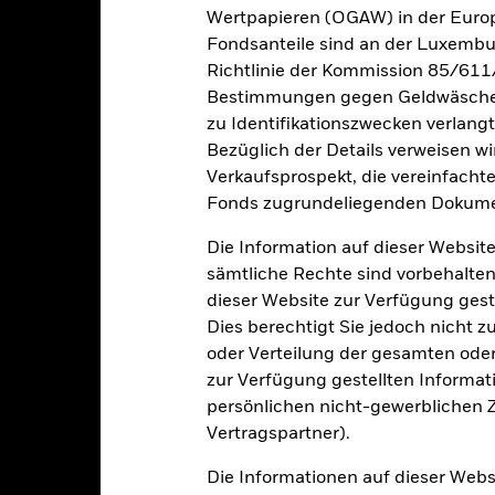
d of interactive chart.
Wertpapieren (OGAW) in der Europ
2021
2022
Fondsanteile sind an der Luxembu
Richtlinie der Kommission 85/611
esamtrendite (%) EUR
Bestimmungen gegen Geldwäsche w
inschränkung Benchmark 1 (%) EUR
zu Identifikationszwecken verlangt
i der Berechnung wurden die laufenden Kosten abgezogen. Aus 
Bezüglich der Details verweisen w
sgabeauf- und Rücknahmeabschläge.
Verkaufsprospekt, die vereinfacht
Fonds zugrundeliegenden Dokume
e aufgeführten Zahlen beziehen sich auf die Wertentwicklung in de
r Vergangenheit ist kein verlässlicher Indikator für die künftige Wer
Die Information auf dieser Website
r Zukunft vollkommen anders entwickeln. Dies kann Ihnen helfen zu 
sämtliche Rechte sind vorbehalten
rgangenheit verwaltet wurde.
dieser Website zur Verfügung gest
e Wertentwicklung wird auf der Grundlage eines Nettoinventarwerts 
gezeigt, sofern vorhanden. Aufgrund von Währungsschwankungen k
Dies berechtigt Sie jedoch nicht z
sfallen, falls Sie in einer anderen Währung als derjenigen investiere
oder Verteilung der gesamten oder 
rgangenheit berechnet wurde.
Quelle:
Blackrock
zur Verfügung gestellten Informat
persönlichen nicht-gewerblichen Zw
Vertragspartner).
Wesentliche Risiken
Die Informationen auf dieser Web