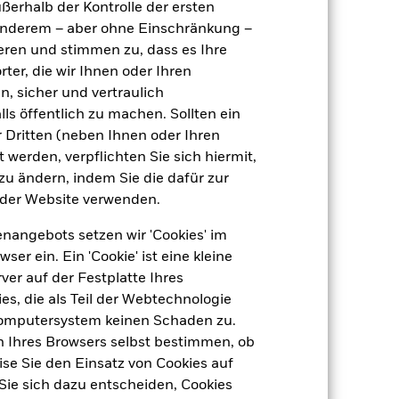
ußerhalb der Kontrolle der ersten
EUR
r anderem – aber ohne Einschränkung –
Multi-Asset
ieren und stimmen zu, dass es Ihre
ter, die wir Ihnen oder Ihren
Artikel 8
n, sicher und vertraulich
0,95%
ls öffentlich zu machen. Sollten ein
LU2488121760
 Dritten (neben Ihnen oder Ihren
 werden, verpflichten Sie sich hiermit,
e
USD 100 000,00
 zu ändern, indem Sie die dafür zur
Thesaurierend
der Website verwenden.
UCITS
nangebots setzen wir 'Cookies' im
USD Moderate Allocation
 ein. Ein 'Cookie' ist eine kleine
täglich, berechnet auf Basis von
er auf der Festplatte Ihres
Terminpreisen
s, die als Teil der Webtechnologie
BMHG3Y9
Computersystem keinen Schaden zu.
n Ihres Browsers selbst bestimmen, ob
se Sie den Einsatz von Cookies auf
Sie sich dazu entscheiden, Cookies