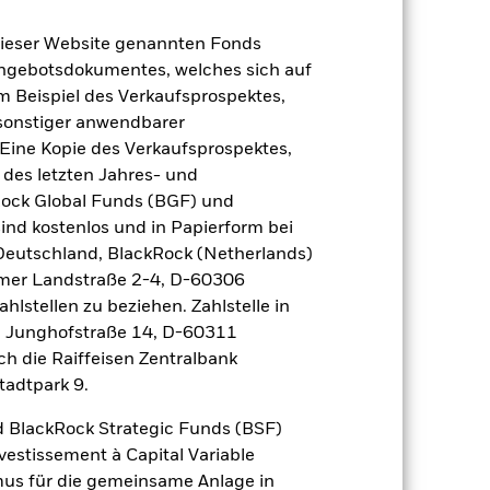
n zu beurteilen, wie das Produkt in
h mit der Benchmark.
dieser Website genannten Fonds
Angebotsdokumentes, welches sich auf
m Beispiel des Verkaufsprospektes,
 sonstiger anwendbarer
Eine Kopie des Verkaufsprospektes,
 des letzten Jahres- und
Rock Global Funds (BGF) und
ind kostenlos und in Papierform bei
 Deutschland, BlackRock (Netherlands)
eimer Landstraße 2-4, D-60306
hlstellen zu beziehen. Zahlstelle in
, Junghofstraße 14, D-60311
ch die Raiffeisen Zentralbank
tadtpark 9.
2024
2025
 BlackRock Strategic Funds (BSF)
vestissement à Capital Variable
nchmark 1 (%)
mus für die gemeinsame Anlage in