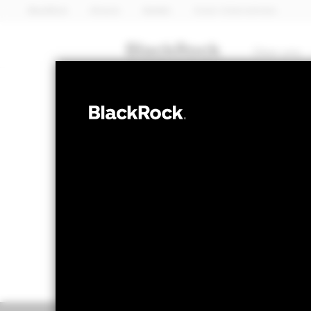
BlackRock
iShares
Aladdin
Unser Unternehmen
Über uns
MULTI-ASSET
BGF Sustainabl
NAV per 06.Aug.2026
NAV per 0
EUR 13,77
EU
52W-Bandbreite 11,89 - 13,91