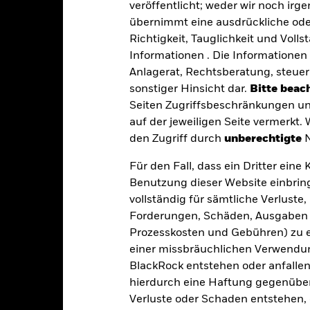
veröffentlicht; weder wir noch irg
übernimmt eine ausdrückliche oder
Richtigkeit, Tauglichkeit und Volls
itrisikos und/oder der Ausfall eines Emittenten haben wesentlich
Informationen . Die Informationen 
zinsliche Wertpapiere mit einem Rating unter Investment Grade sind
tpapiere mit höherem Rating. Potenzielle oder effektive Herabstufun
Anlagerat, Rechtsberatung, steuer
 Aktien und ähnlichen Wertpapieren kann durch die tägliche Entwick
sonstiger Hinsicht dar.
Bitte beach
n, Unternehmensergebnisse und wesentliche unternehmerische Erei
des ihnen zugrunde liegenden Vermögenswerts reagieren und das 
Seiten Zugriffsbeschränkungen un
zufolge größeren Schwankungen. Die Auswirkungen für den Fond kön
auf der jeweiligen Seite vermerkt.
e eingesetzt werden.
Der Fonds ist bestrebt, Unternehmen mit bes
ien nicht vereinbar sind. Das ESG-Screening kann das potenzielle A
den Zugriff durch
unberechtigte
N
lches Screening, negative Auswirkungen auf den Wert der Investiti
gkeit von Instituten, die Dienstleistungen wie die Verwahrung von
Für den Fall, dass ein Dritter ein
 Geschäften mit anderen Instrumenten auftreten, kann zu Verlusten
s vom Fonds gehaltenen Vermögensgegenstandes fällige Erträge nicht
Benutzung dieser Website einbring
bedeutet, dass es nicht genügend Käufer oder Verkäufer gibt, um Anl
vollständig für sämtliche Verlust
Forderungen, Schäden, Ausgaben 
Prozesskosten und Gebühren) zu en
Eckdaten
einer missbräuchlichen Verwendung
BlackRock entstehen oder anfallen.
hierdurch eine Haftung gegenüber 
Verluste oder Schaden entstehen, 
USD 233 691 637,07
Auflegung Anteilsklasse