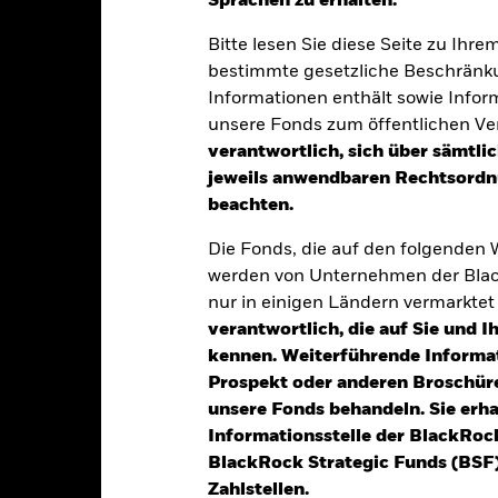
Sprachen zu erhalten.“
klung
Eckdaten
Fondsmanager
Bitte lesen Sie diese Seite zu Ihre
bestimmte gesetzliche Beschränku
Informationen enthält sowie Infor
tion aus Kapitalwachstum und Erträgen auf das Fondsvermögen die
unsere Fonds zum öffentlichen Ver
ise, die den Grundsätzen für auf das Themenfeld Umwelt, Soziales u
verantwortlich, sich über sämtli
jeweils anwendbaren Rechtsordnu
beachten.
t der Fonds weltweit mindestens 70 % seines Gesamtvermögens in 
ertpapieren an. Fv Wertpapiere umfassen Anleihen und Geldmarktinst
Die Fonds, die auf den folgenden
ufzeiten). Der Fonds kann auch Einlagen und Barmittel halten. Die
werden von Unternehmen der Blac
t, können je nach Marktbedingungen uneingeschränkt variieren.
nur in einigen Ländern vermarkte
in Übereinstimmung mit seiner ESG-Politik angelegt, und er wend
verantwortlich, die auf Sie und 
zwert an, wie im Prospekt dargelegt. Weitere Informationen zu de
kennen. Weiterführende Informa
ckRock unter https://www.blackrock.com/corporate/literature/publi
Prospekt oder anderen Broschüre
unsere Fonds behandeln. Sie erh
Informationsstelle der BlackRoc
BlackRock Strategic Funds (BSF)
Zahlstellen.