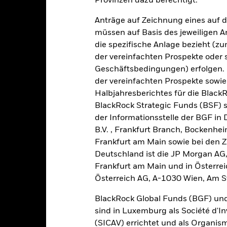
tzten 3 Jahren gegenüber seiner Benchmark. Dies kann Ihnen helfe
Provinzen dazu berechtigt.
r Vergangenheit verwaltet wurde, und ermöglicht einen Vergleic
Anträge auf Zeichnung eines auf 
art
20
müssen auf Basis des jeweiligen 
r chart with 2 data series.
e chart has 1 X axis displaying categories.
die spezifische Anlage bezieht (zu
e chart has 1 Y axis displaying Values. Range: 0 to 20.
der vereinfachten Prospekte oder
Geschäftsbedingungen) erfolgen. 
15
der vereinfachten Prospekte sowie
Halbjahresberichtes für die Black
alues
BlackRock Strategic Funds (BSF) s
10
der Informationsstelle der BGF in
B.V. , Frankfurt Branch, Bockenh
Frankfurt am Main sowie bei den Za
5
Deutschland ist die JP Morgan AG
Frankfurt am Main und in Österrei
Österreich AG, A-1030 Wien, Am S
0
2021
2022
2023
BlackRock Global Funds (BGF) und
sind in Luxemburg als Société d'In
Gesamtrendite (%)
Einschränkung Be
(SICAV) errichtet und als Organis