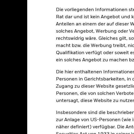
alrisiken.
Der Wert der Anlagen und die daraus entstandenen Ertr
Die vorliegenden Informationen st
n. Anleger erhalten den ursprünglich investierten Betrag eventuell 
Rat dar und ist kein Angebot und
reditrisikos und/oder der Ausfall eines Emittenten haben wesent
Anteilen an einem der auf dieser 
Wertpapiere. Festverzinsliche Wertpapiere ohne Investment Grade si
estverzinsliche Wertpapiere mit höherem Rating. Potenzielle oder e
solches Angebot, Werbung oder Vert
stieg des Risikos führen. Der Wert von Aktien und ähnlichen Wertpa
rechtswidrig wäre. Gleiches gilt, 
h politische Faktoren und wirtschaftliche Meldungen, Unternehmen
macht bzw. die Werbung treibt, nic
lusst. Derivate können äußerst stark auf Änderungen des Vermögens
Qualifikation verfügt oder soweit 
 Verluste und Gewinne steigern. Der Fondswert unterliegt demzufo
ein solches Angebot zu machen bz
rößer sein, wenn auf umfassende oder komplexe Weise Derivate ein
h die Commission de Surveillance du Secteur Financier (CSSF) reg
Die hier enthaltenen Informationen
d zutreffend und entsprechen dem Stand vom 04 Oktober 2022 Zin
eines Emittenten haben wesentliche Auswirkungen auf die Wertentwic
Personen in Gerichtsbarkeiten, in 
papiere ohne Investment Grade sind anfälliger gegenüber Änderunge
Zugang zu dieser Website gesetzlic
herem Rating. Potenzielle oder effektive Herabstufungen der Kredi
Personen, die von solchen Verboten
untersagt, diese Website zu nutze
sicherung dieses Fonds setzen Derivate zur Absicherung des Währun
nte ein potenzielles Risiko der Ansteckung (auch unter der Bezeichnu
Insbesondere sind die beschriebe
e Verwaltungsgesellschaft des Fonds wird sicherstellen, dass ang
zur Anlage von US-Personen (wie 
 Anteilsklassen vorhanden sind. Über das Drop-Down-Feld direkt u
näher definiert) verfügbar. Die A
in dem Fonds anzeigen lassen. Die Anteilsklassen mit Währungsabsic