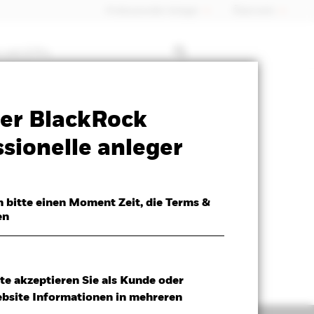
Professioneller Anleger
Õsterreich
 mit ETFs
SFDR Web Disclosure
Herunterladen
er BlackRock
sionelle anleger
h bitte einen Moment Zeit, die Terms &
en
te akzeptieren Sie als Kunde oder
ebsite Informationen in mehreren