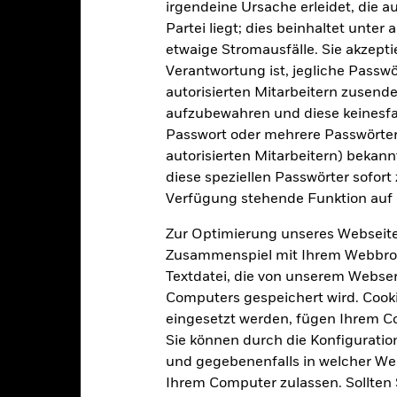
irgendeine Ursache erleidet, die a
Währung der Reihe
Partei liegt; dies beinhaltet unte
04.Okt.2022
Anlageklasse
etwaige Stromausfälle. Sie akzept
USD
Verantwortung ist, jegliche Passwör
SFDR-Klassifizierung
60%MSACWINRFL/
autorisierten Mitarbeitern zusende
Laufende Gebühren
40%LGAINXBEU
aufzubewahren und diese keinesfal
ISIN
5,00%
Passwort oder mehrere Passwörter
autorisierten Mitarbeitern) bekannt
Mindestsumme bei Erstanlag
0,70%
diese speziellen Passwörter sofort
Gewinnverwendung
0,00%
Verfügung stehende Funktion auf 
Rechtsform
USD 1 000,00
Zur Optimierung unseres Webseite
Morningstar-Kategorie
Luxemburg
Zusammenspiel mit Ihrem Webbrowser
Transaktionshäufigkeit
BlackRock (Luxembourg) S.A.
Textdatei, die von unserem Webserv
Computers gespeichert wird. Cookie
Transaktionsdatum +3 Tage
SEDOL
eingesetzt werden, fügen Ihrem 
BGFSD2E
Sie können durch die Konfiguratio
und gegebenenfalls in welcher Wei
Ihrem Computer zulassen. Sollten 