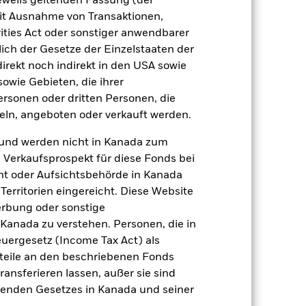
jeweils geltenden Fassung (der
t Währungsabsicherung ist zudem auf
 mit Ausnahme von Transaktionen,
ities Act oder sonstiger anwendbarer
amit verbundenen erzielten Ertrags
ich der Gesetze der Einzelstaaten der
ilung aus Wertpapierleihegeschäften
direkt noch indirekt in den USA sowie
sowie Gebieten, die ihrer
Weniger anzeigen
rsonen oder dritten Personen, die
ln, angeboten oder verkauft werden.
kt
SFDR Web Disclosure
und werden nicht in Kanada zum
n Verkaufsprospekt für diese Fonds bei
ht oder Aufsichtsbehörde in Kanada
Positionen
Unterlagen
erritorien eingereicht. Diese Website
erbung oder sonstige
 Kanada zu verstehen. Personen, die in
rgesetz (Income Tax Act) als
nteile an den beschriebenen Fonds
zu einzelnen Jahren
ransferieren lassen, außer sie sind
nden Gesetzes in Kanada und seiner
er Verlust oder Gewinn pro Jahr in den