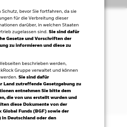
Positionen
Unterlagen
m Schutz, bevor Sie fortfahren, da sie
ngen für die Verbreitung dieser
mationen darüber, in welchen Staaten
 Maximierung der Rendite auf Ihre
trieb zugelassen sind.
Sie sind dafür
nd Governance („ESG“) ausgerichteten
che Gesetze und Vorschriften der
ng zu informieren und diese zu
Eigenkapitalinstrumenten (z. B.
rumente (d. h.
 Webseiten beschrieben werden,
 Anlageklassen und der Umfang, in
kRock Gruppe verwaltet und können
t werden.
Sie sind dafür
et Ausschlüsse unter Bezugnahme auf
Ihr Land zutreffende Gesetzgebung zu
n ESG-Merkmalen finden Sie im
tionen entnehmen Sie bitte dem
cation/blackrock-baseline-screens-in-
n, die von uns erstellt wurden und
alten diese Dokumente von der
k Global Funds (BGF) sowie der
 in Deutschland oder den