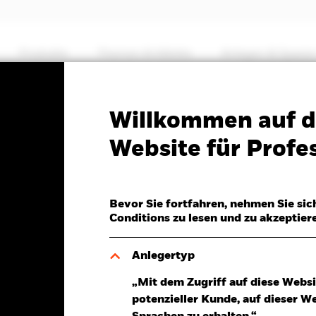
Produkte
Themen & Märkte
Anlegen & Sparen
PRIIP KID
Factsheet
Verkaufsprospekt
Willkommen auf d
e Global Allocation Fund
Website für Profes
Bevor Sie fortfahren, nehmen Sie sic
Conditions zu lesen und zu akzeptier
6.Aug.2026
Morningstar Rating
R -0,06 (-0,43%)
Anlegertyp
„Mit dem Zugriff auf diese Websi
potenzieller Kunde, auf dieser W