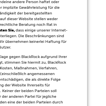
endeine andere Person haftet oder
 implizite Gewährleistung für die
tändigkeit der bereitgestellten
auf dieser Website stellen weder
e Auswirkungen auf die Wertentwicklung
rechtliche Beratung noch Rat in
 anfälliger gegenüber Änderungen bei
ten Sie,
dass einige unserer Internet-
gen der Kreditwürdigkeit können zu
r politischen Störungen als
terliegen. Die Beschränkungen sind
ge in oder der Übertragung von
 Wir übernehmen keinerlei Haftung für
den Fonds sowie
enden Vermögenswerts reagieren und
utzer.
kungen. Die Auswirkungen für den Fond
aktive Management des Währungsrisikos
e Klage gegen BlackRock aufgrund Ihrer
eisen. Wenn die Währungspositionen,
weise nicht von dieser Wertentwicklung.
t, stimmen Sie hiermit zu, BlackRock
ität gegenüber
e, Kosten, Maßnahmen, Verfahren,
t ist, eine Aufwertung verzeichnen,
immten Geschäftstätigkeiten
(einschließlich angemessenen
nlageuniversum reduzieren. Dies kann,
tschädigen, die als direkte Folge
onen des Fonds haben.
 Vermögenswerten anbieten oder als
 der Website Ihrerseits für
 für den Fonds führen.
Kreditrisiko:
 Keiner der beiden Parteien soll
 aus oder zahlt Kapital nicht zurück.
agen leicht zu verkaufen oder zu kaufen.
der anderen Partei für jegliche
den eine der beiden Parteien durch