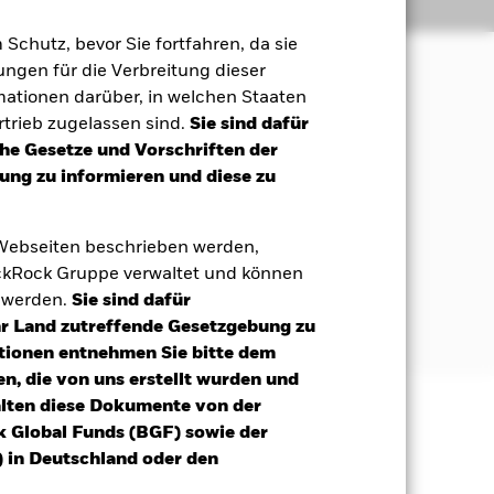
Positionen
Unterlagen
m Schutz, bevor Sie fortfahren, da sie
ngen für die Verbreitung dieser
mationen darüber, in welchen Staaten
stum an und zwar in einer Weise, die
trieb zugelassen sind.
Sie sind dafür
 steht.
che Gesetze und Vorschriften der
ng zu informieren und diese zu
von Regierungen, staatlichen Stellen
überwiegenden Teil ihrer
 mit kurzen Laufzeiten) und Anlagen
 Webseiten beschrieben werden,
kRock Gruppe verwaltet und können
t werden.
Sie sind dafür
Weitere Informationen erhalten Sie im
Ihr Land zutreffende Gesetzgebung zu
tionen entnehmen Sie bitte dem
n, die von uns erstellt wurden und
alten diese Dokumente von der
k Global Funds (BGF) sowie der
äge sind nicht garantiert und
 in Deutschland oder den
nicht zurück.