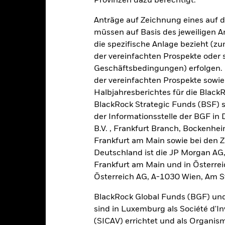
e chart has 1 Y axis displaying Values. Range: -20 to 10.
Provinzen dazu berechtigt.
5
Anträge auf Zeichnung eines auf 
0
müssen auf Basis des jeweiligen 
die spezifische Anlage bezieht (zu
alues
der vereinfachten Prospekte oder
-5
Geschäftsbedingungen) erfolgen. 
der vereinfachten Prospekte sowie
-10
Halbjahresberichtes für die Black
BlackRock Strategic Funds (BSF) s
-15
der Informationsstelle der BGF in
B.V. , Frankfurt Branch, Bockenh
-20
Frankfurt am Main sowie bei den Za
2016
2017
2018
2019
2020
2021
Deutschland ist die JP Morgan AG
Gesamtrendite (%)
Einschränkung Be
Frankfurt am Main und in Österrei
Österreich AG, A-1030 Wien, Am S
d of interactive chart.
In dieser Zeit wurde die Wertentwicklung des Fonds unter Umständen
BlackRock Global Funds (BGF) und
or 06.Mai2025, verwendete der Fonds eine andere Benchmark, was
sind in Luxemburg als Société d'In
ederschlägt.
(SICAV) errichtet und als Organis