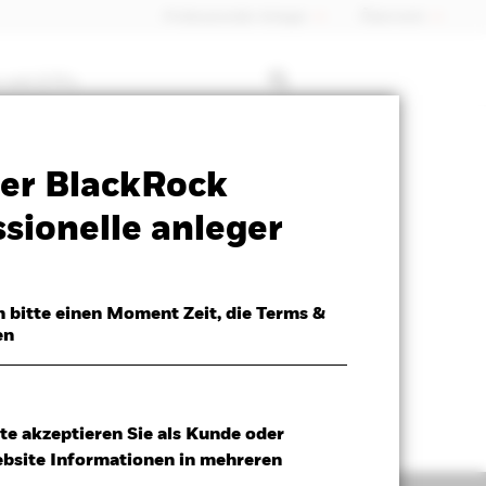
Professioneller Anleger
Õsterreich
 mit ETFs
Verkaufsprospekt
Herunterladen
er BlackRock
sionelle anleger
h bitte einen Moment Zeit, die Terms &
en
te akzeptieren Sie als Kunde oder
ebsite Informationen in mehreren