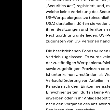
Securities Act von 1933 in seiner 
„Securities Act") registriert, und,
welche keine Verletzung des Secur
US-Wertpapiergesetze (einschließl
PRIIP KID
Factsheet
SFDR Web Disclosure
d
USA) darstellen, dürfen sie weder 
ihren Besitzungen und Territorien 
Wertentwicklung
klung
Eckdaten
Rechtsordnung unterliegen, US-Pe
Fondsmanager
zugunsten von US-Personen hande
Die beschriebenen Fonds wurden 
enditen
Vertrieb zugelassen. Es wurde kei
der zuständigen Wertpapieraufsic
Kalenderjahr
Annualisiert
Kumulativ
Angaben 
sowie zugehörigen Provinzen oder T
ge: 2020-09-30 00:00:00 to 2026-07-31 00:00:00.
ist unter keinen Umständen als W
: -40 to 20.
ese Grafik zeigt die Wertentwicklung des Produkts als prozentual
Verkaufsförderung von Anteilen in
tzten 5 Jahren gegenüber seiner Benchmark. Dies kann Ihnen helfe
Kanada nach dem Einkommenssteue
r Vergangenheit verwaltet wurde, und ermöglicht einen Vergleic
Einwohner gelten, dürfen keine A
erwerben oder in ihr Anlagedepot t
art
10
r chart with 2 data series.
nach den Vorgaben des anzuwende
e chart has 1 X axis displaying categories.