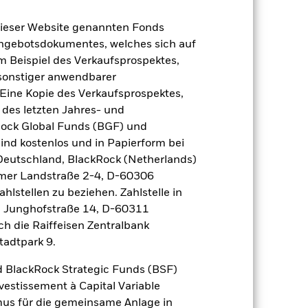
dieser Website genannten Fonds
Angebotsdokumentes, welches sich auf
m Beispiel des Verkaufsprospektes,
 sonstiger anwendbarer
Eine Kopie des Verkaufsprospektes,
 des letzten Jahres- und
Rock Global Funds (BGF) und
ind kostenlos und in Papierform bei
 Deutschland, BlackRock (Netherlands)
eimer Landstraße 2-4, D-60306
hlstellen zu beziehen. Zahlstelle in
2022
2023
2024
2025
, Junghofstraße 14, D-60311
nchmark 1 (%)
ch die Raiffeisen Zentralbank
tadtpark 9.
 erzielt, die nicht mehr gültig sind.
 BlackRock Strategic Funds (BSF)
 sich in den Benchmark-Daten
vestissement à Capital Variable
mus für die gemeinsame Anlage in