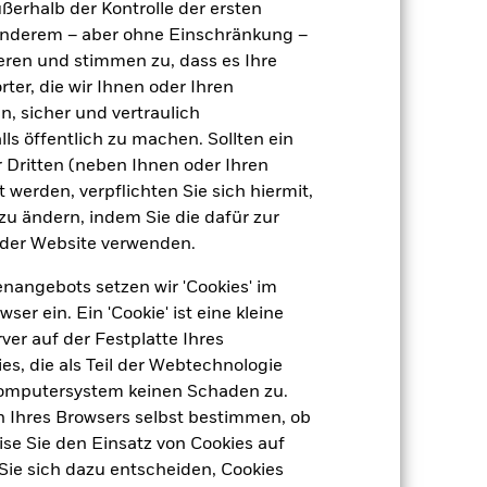
ußerhalb der Kontrolle der ersten
r anderem – aber ohne Einschränkung –
ieren und stimmen zu, dass es Ihre
ter, die wir Ihnen oder Ihren
n, sicher und vertraulich
20.Okt.2020
ls öffentlich zu machen. Sollten ein
 Dritten (neben Ihnen oder Ihren
USD
 werden, verpflichten Sie sich hiermit,
Anleihen
 zu ändern, indem Sie die dafür zur
Artikel 8
der Website verwenden.
1,29%
nangebots setzen wir 'Cookies' im
LU2197934487
 ein. Ein 'Cookie' ist eine kleine
e
USD 5 000,00
er auf der Festplatte Ihres
s, die als Teil der Webtechnologie
Thesaurierend
Computersystem keinen Schaden zu.
UCITS
n Ihres Browsers selbst bestimmen, ob
Asia Bond
se Sie den Einsatz von Cookies auf
Sie sich dazu entscheiden, Cookies
täglich, berechnet auf Basis von