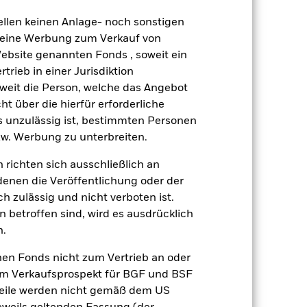
als entwickelte Märkte. Weitere
gung von Assets, ausfallende oder
ellen keinen Anlage- noch sonstigen
 Risiken. Da das aktive
 keine Werbung zum Verkauf von
genüber Wechselkursschwankungen
Website genannten Fonds , soweit ein
verzeichnen, dürfen Anleger nicht
rts, der ihnen zugrunde liegt,
rieb in einer Jurisdiktion
lge größeren Schwankungen. Die
soweit die Person, welche das Angebot
ngesetzt werden. Der Fonds
ht über die hierfür erforderliche
erfüllen. Bevor sie im Fonds
es unzulässig ist, bestimmten Personen
s Fonds vornehmen. Eine solche
w. Werbung zu unterbreiten.
ds im Vergleich zu einem Fonds
 richten sich ausschließlich an
gsrisikos ein. Der Einsatz von
ng „Spill-over-Effekt“) für andere
denen die Veröffentlichung oder der
emessene Verfahren zur Minderung
h zulässig und nicht verboten ist.
nter dem Namen des Fonds können
 betroffen sind, wird es ausdrücklich
herung sind durch den Begriff
n.
t Währungsabsicherung ist zudem auf
nen Fonds nicht zum Vertrieb an oder
amit verbundenen erzielten Ertrags
im Verkaufsprospekt für BGF und BSF
ilung aus Wertpapierleihegeschäften
nteile werden nicht gemäß dem US