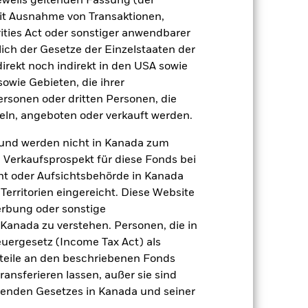
jeweils geltenden Fassung (der
 mit Ausnahme von Transaktionen,
Weniger anzeigen
ities Act oder sonstiger anwendbarer
ich der Gesetze der Einzelstaaten der
Verkaufsprospekt
Herunterladen
direkt noch indirekt in den USA sowie
sowie Gebieten, die ihrer
rsonen oder dritten Personen, die
Positionen
Unterlagen
ln, angeboten oder verkauft werden.
und werden nicht in Kanada zum
n Verkaufsprospekt für diese Fonds bei
ht oder Aufsichtsbehörde in Kanada
zu einzelnen Jahren
erritorien eingereicht. Diese Website
erbung oder sonstige
er Verlust oder Gewinn pro Jahr in den
 Kanada zu verstehen. Personen, die in
n zu beurteilen, wie das Produkt in
rgesetz (Income Tax Act) als
h mit der Benchmark.
nteile an den beschriebenen Fonds
ransferieren lassen, außer sie sind
nden Gesetzes in Kanada und seiner