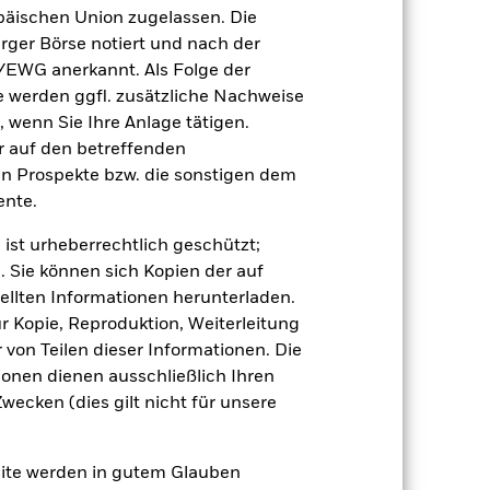
äischen Union zugelassen. Die
2021
2022
2023
2024
2025
rger Börse notiert und nach der
-3,4
-15,1
5,7
5,6
8,4
/EWG anerkannt. Als Folge der
erden ggfl. zusätzliche Nachweise
, wenn Sie Ihre Anlage tätigen.
-2,8
-11,7
6,8
5,6
7,2
ir auf den betreffenden
en Prospekte bzw. die sonstigen dem
der Berechnung ausgenommen sind
nte.
 ist urheberrechtlich geschützt;
r Vergangenheit.
Die Wertentwicklung in
tentwicklung. Die Märkte könnten sich in
. Sie können sich Kopien der auf
beurteilen, wie der Fonds in der
ellten Informationen herunterladen.
ur Kopie, Reproduktion, Weiterleitung
(NIW) mit reinvestiertem Bruttoertrag
von Teilen dieser Informationen. Die
ann Ihre Rendite höher oder geringer
ionen dienen ausschließlich Ihren
n, in der die Wertentwicklung in der
ecken (dies gilt nicht für unsere
site werden in gutem Glauben