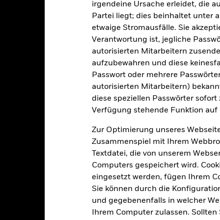
irgendeine Ursache erleidet, die a
Eckdaten
Partei liegt; dies beinhaltet unte
etwaige Stromausfälle. Sie akzept
Verantwortung ist, jegliche Passwör
autorisierten Mitarbeitern zusende
USD 122 807 203,43
Auflegung Anteilsklasse
aufzubewahren und diese keinesfal
Passwort oder mehrere Passwörter
Währung der Reihe
20.Okt.2020
autorisierten Mitarbeitern) bekannt
Anlageklasse
diese speziellen Passwörter sofort
USD
SFDR-Klassifizierung
Verfügung stehende Funktion auf 
x USD Asia-Pacific ex-Greater
Laufende Gebühren
China Non-Sovereigns
Zur Optimierung unseres Webseite
Investment Grade CTB
ISIN
Zusammenspiel mit Ihrem Webbrowser
5,00%
Mindestsumme bei Erstanlag
Textdatei, die von unserem Webserv
1,00%
Computers gespeichert wird. Cookie
Gewinnverwendung
0,00%
eingesetzt werden, fügen Ihrem 
Rechtsform
Sie können durch die Konfiguratio
USD 1 000,00
Morningstar-Kategorie
und gegebenenfalls in welcher Wei
Luxemburg
Ihrem Computer zulassen. Sollten 
Transaktionshäufigkeit