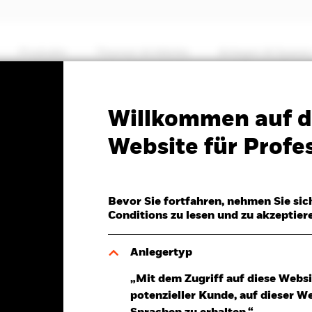
Produkte
Themen & Märkte
Anlegen & Sparen
PRIIP KID
Factsheet
SFDR Web Disclosure
Willkommen auf d
ic Bond Fund
Website für Profes
Bevor Sie fortfahren, nehmen Sie sic
Conditions zu lesen und zu akzeptier
.Aug.2026
Morningstar Rating
D 0,01 (0,10%)
Anlegertyp
„Mit dem Zugriff auf diese Websi
potenzieller Kunde, auf dieser W