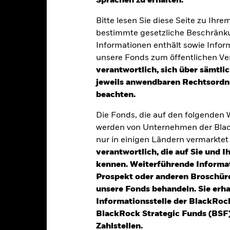
Sprachen zu erhalten.“
klung
Eckdaten
Fondsmanager
Bitte lesen Sie diese Seite zu Ihre
bestimmte gesetzliche Beschränku
Informationen enthält sowie Infor
Erträge auf Ihre Anlage ohne Verzicht auf langfristiges Kapitalwach
unsere Fonds zum öffentlichen Ver
auf Umwelt, Soziales und Governance („ESG“) ausgerichtete Anlagen
verantwortlich, sich über sämtli
jeweils anwendbaren Rechtsordnu
s Gesamtvermögens in festverzinslichen (fv) Wertpapieren an, die 
beachten.
die ihren Sitz in der Asien-Pazifik-Region haben oder dort einen 
nnen Anleihen, Geldmarktinstrumente (d. h. Schuldverschreibungen
Die Fonds, die auf den folgenden
der ohne Rating gehören.
werden von Unternehmen der Blac
nur in einigen Ländern vermarkte
nlagen, wie im Prospekt angegeben, ESG-Kriterien berücksichtigen. 
ite unter www.blackrock.com/baselinescreens.
verantwortlich, die auf Sie und 
kennen. Weiterführende Informa
Prospekt oder anderen Broschüre
unsere Fonds behandeln. Sie erh
Informationsstelle der BlackRoc
alrisiken.
Der Wert der Anlagen und die daraus entstandenen Ertr
BlackRock Strategic Funds (BSF)
n. Anleger erhalten den ursprünglich investierten Betrag eventuell 
Zahlstellen.