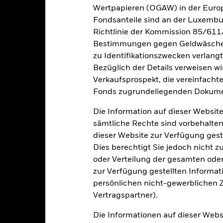
Wertpapieren (OGAW) in der Europ
2016
2017
2018
2019
2020
Fondsanteile sind an der Luxembu
esamtrendite (%) USD
Richtlinie der Kommission 85/611
Bestimmungen gegen Geldwäsche w
inschränkung
zu Identifikationszwecken verlangt
enchmark 1 (%) USD
Bezüglich der Details verweisen w
Verkaufsprospekt, die vereinfacht
i der Berechnung wurden die laufenden Kosten abgezogen. Aus 
Fonds zugrundeliegenden Dokume
sgabeauf- und Rücknahmeabschläge.
Die Information auf dieser Website
e aufgeführten Zahlen beziehen sich auf die Wertentwicklung in de
r Vergangenheit ist kein verlässlicher Indikator für die künftige Wer
sämtliche Rechte sind vorbehalten
r Zukunft vollkommen anders entwickeln. Dies kann Ihnen helfen zu 
dieser Website zur Verfügung gest
rgangenheit verwaltet wurde.
Dies berechtigt Sie jedoch nicht z
e Wertentwicklung wird auf der Grundlage eines Nettoinventarwerts 
oder Verteilung der gesamten oder 
gezeigt, sofern vorhanden. Aufgrund von Währungsschwankungen k
zur Verfügung gestellten Informat
sfallen, falls Sie in einer anderen Währung als derjenigen investiere
persönlichen nicht-gewerblichen Zw
rgangenheit berechnet wurde.
Quelle:
Blackrock
Vertragspartner).
Die Informationen auf dieser Web