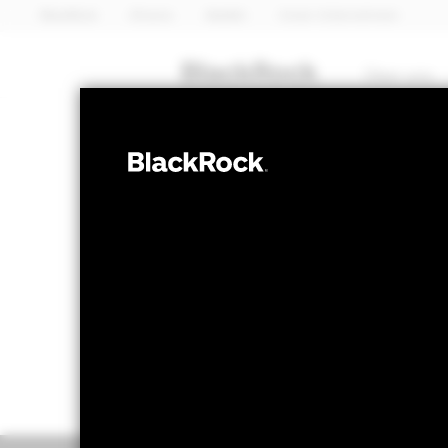
BlackRock
iShares
Aladdin
Unser Unternehmen
Über uns
ANLEIHEN
BGF Asia Pacif
NAV per 06.Aug.2026
NAV per 06
USD 10,29
US
52W-Bandbreite 9,93 - 10,38