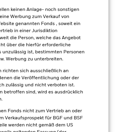
nicht zurück.
ellen keinen Anlage- noch sonstigen
 keine Werbung zum Verkauf von
gsrisikos ein. Der Einsatz von
Website genannten Fonds , soweit ein
ng „Spill-over-Effekt“) für andere
rieb in einer Jurisdiktion
emessene Verfahren zur Minderung
nter dem Namen des Fonds können
soweit die Person, welche das Angebot
herung sind durch den Begriff
ht über die hierfür erforderliche
t Währungsabsicherung ist zudem auf
es unzulässig ist, bestimmten Personen
w. Werbung zu unterbreiten.
Weniger anzeigen
 richten sich ausschließlich an
denen die Veröffentlichung oder der
Verkaufsprospekt
Herunterladen
h zulässig und nicht verboten ist.
 betroffen sind, wird es ausdrücklich
n.
Positionen
Unterlagen
nen Fonds nicht zum Vertrieb an oder
im Verkaufsprospekt für BGF und BSF
nteile werden nicht gemäß dem US