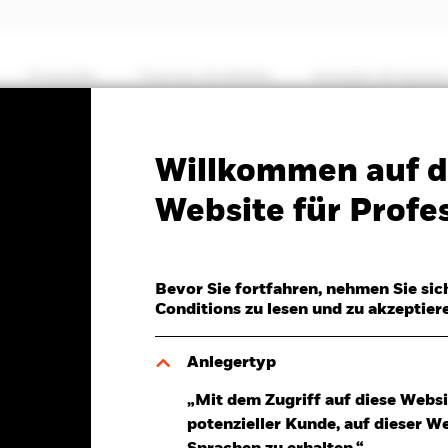
Produkte
Themen & Märkte
Anlegen & Sparen
PRIIP KID
Factsheet
Willkommen auf d
 Aggregate 1-5 Year Bond
Website für Profes
)
Bevor Sie fortfahren, nehmen Sie sic
Conditions zu lesen und zu akzeptier
Anlegertyp
6.Aug.2026
Morningstar Rating
„Mit dem Zugriff auf diese Websi
D -0,02 (-0,17%)
potenzieller Kunde, auf dieser W