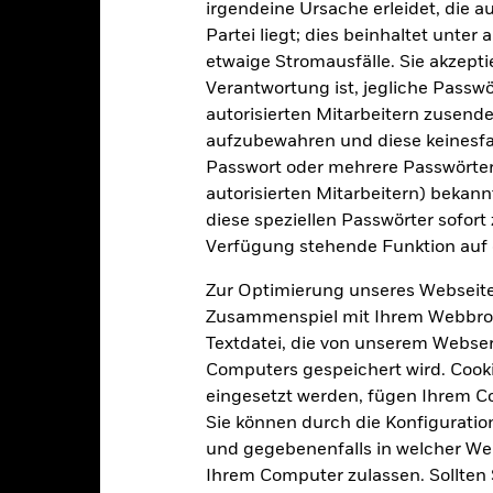
irgendeine Ursache erleidet, die a
Partei liegt; dies beinhaltet unte
etwaige Stromausfälle. Sie akzept
Portfoliomerkmale
Verantwortung ist, jegliche Passwör
autorisierten Mitarbeitern zusende
aufzubewahren und diese keinesfal
Passwort oder mehrere Passwörter
4 040
Standardabweichung (3J)
autorisierten Mitarbeitern) bekannt
Per 31.Juli2026
diese speziellen Passwörter sofort
1,01
Rückzahlungsrendite
Verfügung stehende Funktion auf 
Per 30.Juni2026
2,73
Realverzinsung
Zur Optimierung unseres Webseite
Per 30.Juni2026
Zusammenspiel mit Ihrem Webbrowser
Textdatei, die von unserem Webserv
2,73 Jahre
Restlaufzeit
Per 30.Juni2026
Computers gespeichert wird. Cookie
eingesetzt werden, fügen Ihrem 
2,94 Jahre
Sie können durch die Konfiguratio
und gegebenenfalls in welcher Wei
Ihrem Computer zulassen. Sollten 