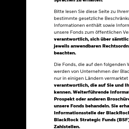
Sprachen zu erhalten.“
Bitte lesen Sie diese Seite zu Ihre
klung
Eckdaten
Fondsmanager
bestimmte gesetzliche Beschränku
Informationen enthält sowie Infor
unsere Fonds zum öffentlichen Ver
verantwortlich, sich über sämtli
tion aus Kapitalwachstum und Erträgen auf das Fondsvermögen die E
jeweils anwendbaren Rechtsordnu
oomberg Global Aggregate 1-5 Year Index, des Referenzindex des Fon
beachten.
ch und machbar ist, in die festverzinslichen (fv) Wertpapiere (wie A
Die Fonds, die auf den folgenden
werden von Unternehmen der Blac
nur in einigen Ländern vermarkte
papiere zum Zeitpunkt des Erwerbs über ein Rating von mindestens Inv
verantwortlich, die auf Sie und 
) von Moody’s, Standard & Poor’s oder Fitch Ratings verfügen oder n
eichwertig eingestuft werden. Bei einer Herabstufung des Ratings e
kennen. Weiterführende Informa
der Position zweckmäßig ist.
Prospekt oder anderen Broschüre
unsere Fonds behandeln. Sie erh
Informationsstelle der BlackRoc
BlackRock Strategic Funds (BSF)
Zahlstellen.
alrisiken.
Der Wert der Anlagen und die daraus entstandenen Ertr