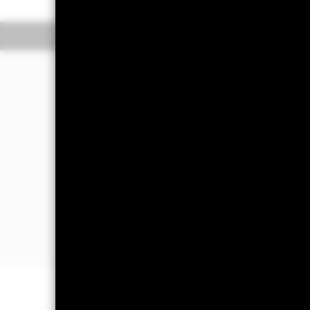
Überblick
Wertentwic
Investmentansatz
Der Fonds strebt durch eine Kombina
Anlage an, welche die Rendite des Bl
Der Fonds strebt an, soweit dies mögli
sich der Index zusammensetzt.
Es ist beabsichtigt, dass die fv Wert
bestimmte Stufe der Kreditwürdigkeit
Anlageverwaltungsgesellschaft als gl
dieses weiter halten, bis der Verkauf 
WICHTIGE INFORMATIONEN: Kapit