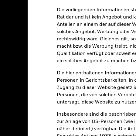
n. Anleger erhalten den ursprünglich investierten Betrag eventuell 
Die vorliegenden Informationen st
schen Risiken unter dem Bereich:
Rechtliche Hinweise
.
Rat dar und ist kein Angebot und
sicherung dieses Fonds setzen Derivate zur Absicherung des Währun
Anteilen an einem der auf dieser 
nte ein potenzielles Risiko der Ansteckung (auch unter der Bezeichnu
solches Angebot, Werbung oder Vert
e Verwaltungsgesellschaft des Fonds wird sicherstellen, dass ang
 Anteilsklassen vorhanden sind. Über das Drop-Down-Feld direkt u
rechtswidrig wäre. Gleiches gilt, 
in dem Fonds anzeigen lassen. Die Anteilsklassen mit Währungsabsic
macht bzw. die Werbung treibt, nic
e gekennzeichnet. Eine vollständige Liste aller Anteilsklassen mi
Qualifikation verfügt oder soweit 
haft des Fonds erhältlich.
ein solches Angebot zu machen bz
Die hier enthaltenen Informationen
Personen in Gerichtsbarkeiten, in 
PRIIP KID
Factsheet
Zugang zu dieser Website gesetzlic
r Bond Index Fund (IE)
Personen, die von solchen Verboten
Wertentwicklung
untersagt, diese Website zu nutze
klung
Eckdaten
Fondsmanager
Insbesondere sind die beschriebe
zur Anlage von US-Personen (wie 
enditen
näher definiert) verfügbar. Die A