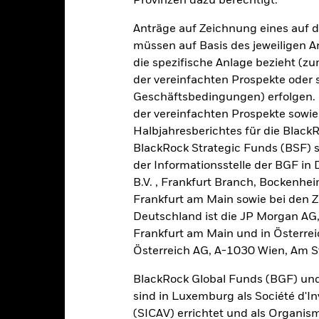
Provinzen dazu berechtigt.
-15
2016
2017
2018
2019
2020
2021
Anträge auf Zeichnung eines auf 
müssen auf Basis des jeweiligen 
Gesamtrendite (%)
Vergleichsi
die spezifische Anlage bezieht (zu
d of interactive chart.
der vereinfachten Prospekte oder
2016
2017
2018
2019
2020
Geschäftsbedingungen) erfolgen. 
der vereinfachten Prospekte sowie
esamtrendite (%) USD
6,6
Halbjahresberichtes für die Black
BlackRock Strategic Funds (BSF) s
ergleichsindex (%)
6,3
der Informationsstelle der BGF in
USD
B.V. , Frankfurt Branch, Bockenh
i der Berechnung wurden die laufenden Kosten abgezogen. Aus 
Frankfurt am Main sowie bei den Za
sgabeauf- und Rücknahmeabschläge.
Deutschland ist die JP Morgan AG
e aufgeführten Zahlen beziehen sich auf die Wertentwicklung in de
Frankfurt am Main und in Österrei
r Vergangenheit ist kein verlässlicher Indikator für die künftige Wer
Österreich AG, A-1030 Wien, Am S
r Zukunft vollkommen anders entwickeln. Dies kann Ihnen helfen zu 
rgangenheit verwaltet wurde.
BlackRock Global Funds (BGF) und
e Wertentwicklung wird auf der Grundlage eines Nettoinventarwerts 
sind in Luxemburg als Société d'In
gezeigt, sofern vorhanden. Aufgrund von Währungsschwankungen k
(SICAV) errichtet und als Organis