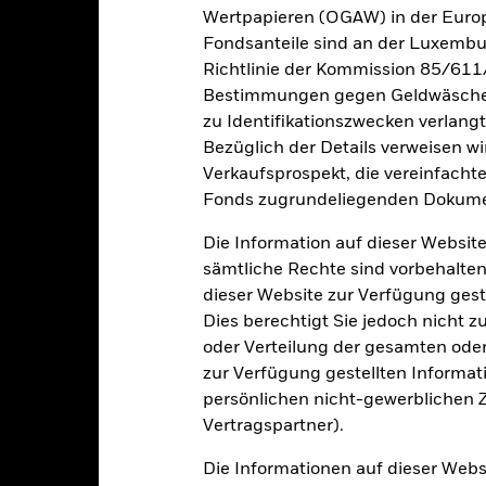
sfallen, falls Sie in einer anderen Währung als derjenigen investiere
Wertpapieren (OGAW) in der Europ
rgangenheit berechnet wurde.
Quelle:
Blackrock
Fondsanteile sind an der Luxembu
Richtlinie der Kommission 85/611
Bestimmungen gegen Geldwäsche w
Wesentliche Risiken
zu Identifikationszwecken verlangt
Bezüglich der Details verweisen w
Verkaufsprospekt, die vereinfacht
Fonds zugrundeliegenden Dokume
er der Ausfall eines Emittenten haben wesentliche Auswirkungen a
elle oder effektive Herabstufungen der Kreditwürdigkeit können zu 
Die Information auf dieser Website
eren Währungen an. Wechselkursänderungen wirken sich daher auf d
gkeit von Instituten, die Dienstleistungen wie die Verwahrung von
sämtliche Rechte sind vorbehalten
 Geschäften mit anderen Instrumenten auftreten, kann zu Verlusten
dieser Website zur Verfügung gest
s vom Fonds gehaltenen Vermögensgegenstandes fällige Erträge nicht
bedeutet, dass es nicht genügend Käufer oder Verkäufer gibt, um Anl
Dies berechtigt Sie jedoch nicht z
oder Verteilung der gesamten oder 
zur Verfügung gestellten Informat
Eckdaten
persönlichen nicht-gewerblichen Zw
Vertragspartner).
Die Informationen auf dieser Web