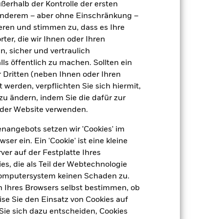
ußerhalb der Kontrolle der ersten
r anderem – aber ohne Einschränkung –
ieren und stimmen zu, dass es Ihre
ter, die wir Ihnen oder Ihren
n, sicher und vertraulich
ls öffentlich zu machen. Sollten ein
 Dritten (neben Ihnen oder Ihren
4,68%
 werden, verpflichten Sie sich hiermit,
 zu ändern, indem Sie die dafür zur
3,42%
der Website verwenden.
3,40%
nangebots setzen wir 'Cookies' im
 ein. Ein 'Cookie' ist eine kleine
er auf der Festplatte Ihres
2,94 Jahre
s, die als Teil der Webtechnologie
Computersystem keinen Schaden zu.
n Ihres Browsers selbst bestimmen, ob
se Sie den Einsatz von Cookies auf
Sie sich dazu entscheiden, Cookies