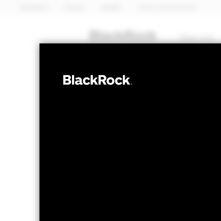
BlackRock
iShares
Aladdin
Unser Unternehmen
Über uns
ANLEIHEN
iShares Global
Index Fund (IE
NAV per 06.Aug.2026
NAV per 0
USD 10,77
US
52W-Bandbreite 10,54 - 10,86