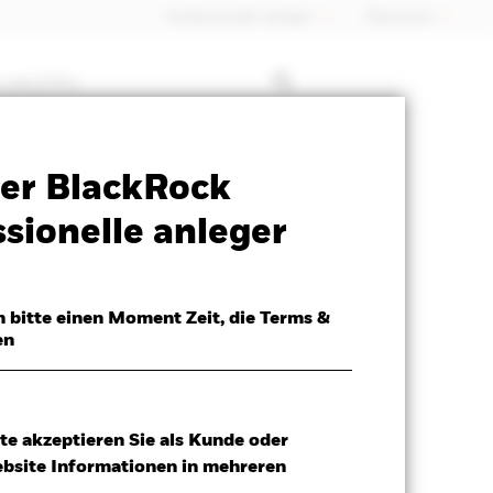
Professioneller Anleger
Õsterreich
 mit ETFs
Verkaufsprospekt
Herunterladen
er BlackRock
sionelle anleger
h bitte einen Moment Zeit, die Terms &
en
te akzeptieren Sie als Kunde oder
ebsite Informationen in mehreren