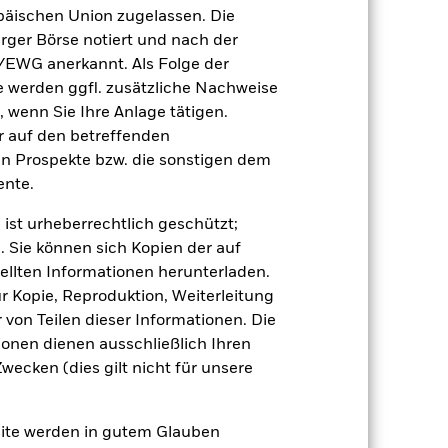
n, in der die Wertentwicklung in der
äischen Union zugelassen. Die
rger Börse notiert und nach der
/EWG anerkannt. Als Folge der
erden ggfl. zusätzliche Nachweise
, wenn Sie Ihre Anlage tätigen.
ir auf den betreffenden
en Prospekte bzw. die sonstigen dem
nte.
uf die Wertentwicklung von
einem Risikoniveau führen.
 ist urheberrechtlich geschützt;
en Anlagewert aus.
 Vermögenswerten anbieten oder als
. Sie können sich Kopien der auf
 für den Fonds führen.
Kreditrisiko:
ellten Informationen herunterladen.
 aus oder zahlt Kapital nicht zurück.
agen leicht zu verkaufen oder zu kaufen.
ur Kopie, Reproduktion, Weiterleitung
von Teilen dieser Informationen. Die
ionen dienen ausschließlich Ihren
ecken (dies gilt nicht für unsere
site werden in gutem Glauben