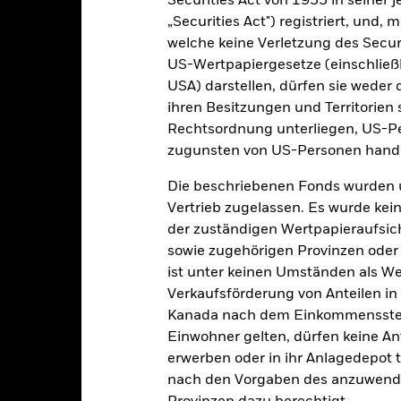
Securities Act von 1933 in seiner 
„Securities Act") registriert, und,
Kalenderjahr
Angaben zu einzelnen Jahren
Annualisi
ge: 2019-11-30 00:00:00 to 2026-07-31 00:00:00.
welche keine Verletzung des Secur
: -16 to 32.
US-Wertpapiergesetze (einschließl
ese Grafik zeigt die Wertentwicklung des Produkts als prozentual
tzten 6 Jahren gegenüber seiner Benchmark. Dies kann Ihnen helfe
USA) darstellen, dürfen sie weder 
r Vergangenheit verwaltet wurde, und ermöglicht einen Vergleic
ihren Besitzungen und Territorien 
Rechtsordnung unterliegen, US-Pe
art
10
r chart with 2 data series.
zugunsten von US-Personen hande
e chart has 1 X axis displaying categories.
e chart has 1 Y axis displaying Values. Range: -15 to 10.
Die beschriebenen Fonds wurden 
5
Vertrieb zugelassen. Es wurde kei
der zuständigen Wertpapieraufsic
sowie zugehörigen Provinzen oder T
0
alues
ist unter keinen Umständen als W
Verkaufsförderung von Anteilen in
-5
Kanada nach dem Einkommenssteue
Einwohner gelten, dürfen keine A
erwerben oder in ihr Anlagedepot t
-10
nach den Vorgaben des anzuwende