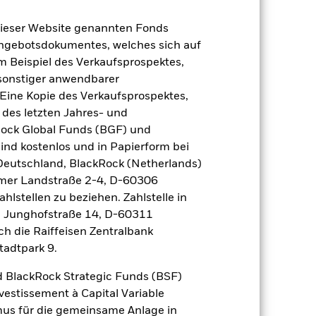
2022
2023
2024
2025
dieser Website genannten Fonds
Angebotsdokumentes, welches sich auf
ndex (%)
m Beispiel des Verkaufsprospektes,
 sonstiger anwendbarer
2021
2022
2023
2024
2025
Eine Kopie des Verkaufsprospektes,
 des letzten Jahres- und
-3,2
-9,4
4,8
-0,3
8,8
Rock Global Funds (BGF) und
ind kostenlos und in Papierform bei
-3,4
-9,4
4,8
-0,1
8,9
 Deutschland, BlackRock (Netherlands)
eimer Landstraße 2-4, D-60306
der Berechnung ausgenommen sind
hlstellen zu beziehen. Zahlstelle in
, Junghofstraße 14, D-60311
r Vergangenheit.
Die Wertentwicklung in
ch die Raiffeisen Zentralbank
tentwicklung. Die Märkte könnten sich in
tadtpark 9.
beurteilen, wie der Fonds in der
 BlackRock Strategic Funds (BSF)
(NIW) mit reinvestiertem Bruttoertrag
vestissement à Capital Variable
ann Ihre Rendite höher oder geringer
mus für die gemeinsame Anlage in