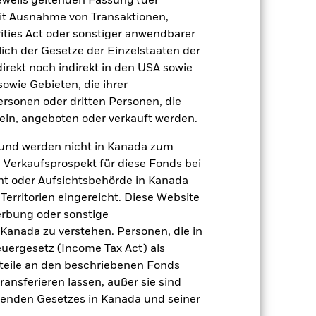
jeweils geltenden Fassung (der
 mit Ausnahme von Transaktionen,
ert
Kumulativ
ities Act oder sonstiger anwendbarer
ich der Gesetze der Einzelstaaten der
er Verlust oder Gewinn pro Jahr in den
n zu beurteilen, wie das Produkt in
direkt noch indirekt in den USA sowie
h mit der Benchmark.
sowie Gebieten, die ihrer
rsonen oder dritten Personen, die
ln, angeboten oder verkauft werden.
und werden nicht in Kanada zum
n Verkaufsprospekt für diese Fonds bei
ht oder Aufsichtsbehörde in Kanada
erritorien eingereicht. Diese Website
erbung oder sonstige
 Kanada zu verstehen. Personen, die in
rgesetz (Income Tax Act) als
nteile an den beschriebenen Fonds
ransferieren lassen, außer sie sind
nden Gesetzes in Kanada und seiner