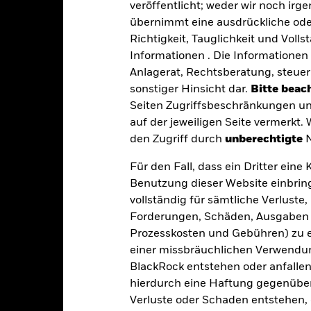
veröffentlicht; weder wir noch irg
USD 11 148 988
Fondsvermögen
Per 06.Aug.2026
übernimmt eine ausdrückliche oder
Richtigkeit, Tauglichkeit und Volls
20.Dez.2019
Auflegungsdatum des Fonds
Informationen . Die Informationen 
USD
Basiswährung
Anlagerat, Rechtsberatung, steuer
Anleihen
Vergleichsindex
sonstiger Hinsicht dar.
Bitte beach
Seiten Zugriffsbeschränkungen un
I31413US
SFDR-Klassifizierung
auf der jeweiligen Seite vermerkt.
0,00%
den Zugriff durch
unberechtigte
N
Laufende Gebühren
0,15%
ISIN
Für den Fall, dass ein Dritter ein
0,00%
Benutzung dieser Website einbring
Mindestsumme bei Erstanlag
USD 5 000,00
vollständig für sämtliche Verlust
Gewinnverwendung
Irland
Forderungen, Schäden, Ausgaben 
Rechtsform
Prozesskosten und Gebühren) zu en
BlackRock Asset Management
Ireland Limited
Morningstar-Kategorie
einer missbräuchlichen Verwendung
BlackRock entstehen oder anfallen.
Transaktionsdatum +3 Tage
Transaktionshäufigkeit
hierdurch eine Haftung gegenüber 
0
Verluste oder Schaden entstehen, 
SEDOL