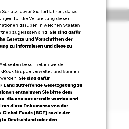
m Schutz, bevor Sie fortfahren, da sie
Positionen
Unterlagen
ngen für die Verbreitung dieser
mationen darüber, in welchen Staaten
trieb zugelassen sind.
Sie sind dafür
che Gesetze und Vorschriften der
rzielung einer Rendite aus Ihrer
ng zu informieren und diese zu
ds (Index), widerspiegelt.
nleihen) zu investieren, aus denen
 Webseiten beschrieben werden,
kRock Gruppe verwaltet und können
t werden.
Sie sind dafür
estment Grade (d. h. sie erfüllen eine
Ihr Land zutreffende Gesetzgebung zu
ach Ansicht der
ines fv Wertpapiers kann der Fonds
tionen entnehmen Sie bitte dem
n, die von uns erstellt wurden und
alten diese Dokumente von der
k Global Funds (BGF) sowie der
 in Deutschland oder den
äge sind nicht garantiert und