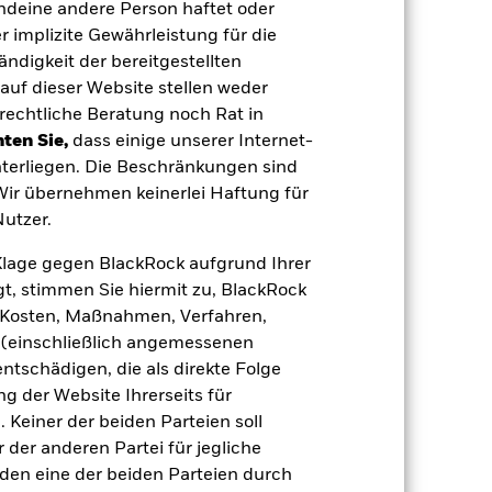
endeine andere Person haftet oder
USD 1 604 722 867,40
 implizite Gewährleistung für die
tändigkeit der bereitgestellten
14.Dez.2017
auf dieser Website stellen weder
USD
rechtliche Beratung noch Rat in
BBG Global Aggregate 1-5 Year
ten Sie,
dass einige unserer Internet-
Index (USD)
terliegen. Die Beschränkungen sind
Andere
 Wir übernehmen keinerlei Haftung für
utzer.
0,20%
IE00BL6VHF72
e Klage gegen BlackRock aufgrund Ihrer
t, stimmen Sie hiermit zu, BlackRock
e
USD 500 000,00
e, Kosten, Maßnahmen, Verfahren,
Thesaurierend
(einschließlich angemessenen
UCITS
tschädigen, die als direkte Folge
Global Diversified Bond
 der Website Ihrerseits für
 Keiner der beiden Parteien soll
täglich, berechnet auf Basis von
Terminpreisen
der anderen Partei für jegliche
den eine der beiden Parteien durch
BL6VHF7