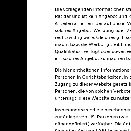
sicherung dieses Fonds setzen Derivate zur Absicherung des Währun
Die vorliegenden Informationen st
nte ein potenzielles Risiko der Ansteckung (auch unter der Bezeichnu
Rat dar und ist kein Angebot und
e Verwaltungsgesellschaft des Fonds wird sicherstellen, dass ang
Anteilen an einem der auf dieser 
 Anteilsklassen vorhanden sind. Über das Drop-Down-Feld direkt u
solches Angebot, Werbung oder Vert
in dem Fonds anzeigen lassen. Die Anteilsklassen mit Währungsabsic
rechtswidrig wäre. Gleiches gilt, 
e gekennzeichnet. Eine vollständige Liste aller Anteilsklassen mi
haft des Fonds erhältlich.
macht bzw. die Werbung treibt, nic
Qualifikation verfügt oder soweit 
ein solches Angebot zu machen bz
Die hier enthaltenen Informationen
PRIIP KID
Factsheet
y Yield UCITS ETF
Personen in Gerichtsbarkeiten, in 
Wertentwicklung
Zugang zu dieser Website gesetzlic
entwicklung
Eckdaten
Positi
Personen, die von solchen Verboten
untersagt, diese Website zu nutze
enditen
Insbesondere sind die beschriebe
zur Anlage von US-Personen (wie 
näher definiert) verfügbar. Die A
Kalenderjahr
Angaben zu einzelnen Jahren
Annualisi