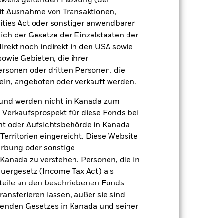
jeweils geltenden Fassung (der
 mit Ausnahme von Transaktionen,
er Verlust oder Gewinn pro Jahr in den
ities Act oder sonstiger anwendbarer
n zu beurteilen, wie das Produkt in
ich der Gesetze der Einzelstaaten der
h mit der Benchmark.
direkt noch indirekt in den USA sowie
sowie Gebieten, die ihrer
rsonen oder dritten Personen, die
ln, angeboten oder verkauft werden.
und werden nicht in Kanada zum
n Verkaufsprospekt für diese Fonds bei
ht oder Aufsichtsbehörde in Kanada
erritorien eingereicht. Diese Website
erbung oder sonstige
 Kanada zu verstehen. Personen, die in
rgesetz (Income Tax Act) als
nteile an den beschriebenen Fonds
ransferieren lassen, außer sie sind
nden Gesetzes in Kanada und seiner
2022
2023
2024
2025