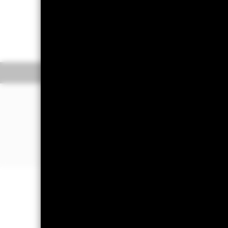
Am 1. Dezember 2025 werden eine
entnehmen Sie bitte dem Aktionä
Überblick
Wert
ANLAGESCHWERP
Engagement in europäischen Immobil
Direktanlage in notierten Immobilie
Länderengagement mit einem Fokus 
WICHTIGE INFORMATIONEN: Kapit
können sowohl fallen als auch steige
Tägliche deutsche Steuerdaten find