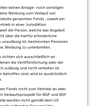
gsrisikos ein. Der Einsatz von
ellen keinen Anlage- noch sonstigen
ng „Spill-over-Effekt“) für andere
 keine Werbung zum Verkauf von
emessene Verfahren zur Minderung
Website genannten Fonds , soweit ein
nter dem Namen des Fonds können
rieb in einer Jurisdiktion
herung sind durch den Begriff
soweit die Person, welche das Angebot
t Währungsabsicherung ist zudem auf
ht über die hierfür erforderliche
es unzulässig ist, bestimmten Personen
Weniger anzeigen
w. Werbung zu unterbreiten.
 richten sich ausschließlich an
Verkaufsprospekt
Herunterladen
denen die Veröffentlichung oder der
h zulässig und nicht verboten ist.
onen
Unterlagen
 betroffen sind, wird es ausdrücklich
n.
nen Fonds nicht zum Vertrieb an oder
im Verkaufsprospekt für BGF und BSF
nteile werden nicht gemäß dem US
ert
Kumulativ