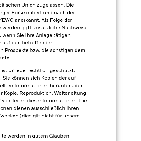
äischen Union zugelassen. Die
rger Börse notiert und nach der
/EWG anerkannt. Als Folge der
erden ggfl. zusätzliche Nachweise
, wenn Sie Ihre Anlage tätigen.
ir auf den betreffenden
en Prospekte bzw. die sonstigen dem
giert der Fonds anfälliger auf lokale
r Wert von Aktien und aktienähnlichen
nte.
toren sind Meldungen aus Politik und
erten können von der allgemeinen
 ist urheberrechtlich geschützt;
ch Zinsänderungen auf den Wert von
sich die allgemeine Wertentwicklung
. Sie können sich Kopien der auf
kungen auf den Wert von Immobilien
ellten Informationen herunterladen.
 Vermögenswerten anbieten oder als
ur Kopie, Reproduktion, Weiterleitung
ür die Aktienklasse führen.
von Teilen dieser Informationen. Die
ionen dienen ausschließlich Ihren
ecken (dies gilt nicht für unsere
site werden in gutem Glauben