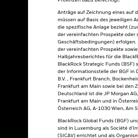
Provinzen dazu berechtigt.
Gesamtrendite (%)
Vergleichsi
Anträge auf Zeichnung eines auf 
d of interactive chart.
müssen auf Basis des jeweiligen 
die spezifische Anlage bezieht (zu
2016
2017
2018
2019
2020
der vereinfachten Prospekte oder
esamtrendite (%) EUR
25,2
-8,8
Geschäftsbedingungen) erfolgen. 
der vereinfachten Prospekte sowie
ergleichsindex (%)
Halbjahresberichtes für die Black
24,8
-9,0
EUR
BlackRock Strategic Funds (BSF) s
e aufgeführten Zahlen beziehen sich auf die Wertentwicklung in de
der Informationsstelle der BGF in
r Vergangenheit ist kein verlässlicher Indikator für die künftige Wer
B.V. , Frankfurt Branch, Bockenh
r Zukunft vollkommen anders entwickeln. Dies kann Ihnen helfen zu 
Frankfurt am Main sowie bei den Za
rgangenheit verwaltet wurde.
Deutschland ist die JP Morgan AG
e Wertentwicklung wird auf der Grundlage eines Nettoinventarwerts
Frankfurt am Main und in Österrei
investiertem Bruttoertrag. Die Angaben zur Wertentwicklung basier
F, der vom Marktpreis des ETF abweichen kann. Einzelne Anteilsinha
Österreich AG, A-1030 Wien, Am S
n der NIW-Entwicklung unterscheiden können.
fgrund von Währungsschwankungen kann Ihre Rendite höher oder geri
BlackRock Global Funds (BGF) und
deren Währung als derjenigen investieren, in der die Wertentwickl
sind in Luxemburg als Société d'In
rde.
Quelle:
Blackrock.
(SICAV) errichtet und als Organis