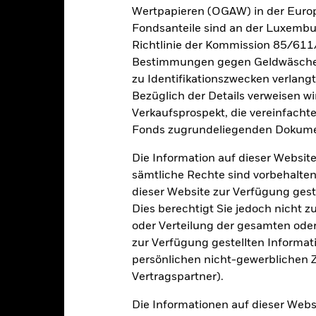
Wertpapieren (OGAW) in der Europ
Fondsanteile sind an der Luxembu
Richtlinie der Kommission 85/611
Wesentliche Risiken
Bestimmungen gegen Geldwäsche w
zu Identifikationszwecken verlangt
Bezüglich der Details verweisen w
Verkaufsprospekt, die vereinfacht
oren, Länder, Währungen oder Unternehmen konzentriert. Folglich rea
che, nachhaltigkeitsbezogene oder aufsichtsrechtliche Ereignisse.
De
Fonds zugrundeliegenden Dokume
bewegungen an den Börsen beeinflusst werden. Weitere Einflussfak
sse und wichtige Unternehmensereignisse.
Anlagen in Immobilienw
Die Information auf dieser Website
des Immobiliensektors beeinflusst werden. Insbesondere können si
liengesellschaft investiert.
Auf Anlagen in Immobilienwerten kann 
sämtliche Rechte sind vorbehalten
ktors auswirken. Besonders können veränderliche Zinssätze Auswir
dieser Website zur Verfügung gest
haft investiert.
gkeit von Instituten, die Dienstleistungen wie die Verwahrung von
Dies berechtigt Sie jedoch nicht z
Geschäften mit anderen Instrumenten auftreten, kann zu Verlusten f
oder Verteilung der gesamten oder 
zur Verfügung gestellten Informat
persönlichen nicht-gewerblichen Zw
Eckdaten
Vertragspartner).
Die Informationen auf dieser Web