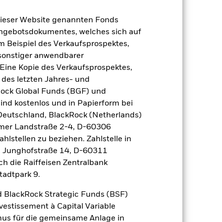
ndex (%)
dieser Website genannten Fonds
Angebotsdokumentes, welches sich auf
m Beispiel des Verkaufsprospektes,
2021
2022
2023
2024
2025
 sonstiger anwendbarer
8,7
-37,8
18,3
-0,1
8,3
Eine Kopie des Verkaufsprospektes,
 des letzten Jahres- und
Rock Global Funds (BGF) und
8,6
-38,0
18,0
-0,3
8,1
ind kostenlos und in Papierform bei
r Vergangenheit.
Die Wertentwicklung in
 Deutschland, BlackRock (Netherlands)
tentwicklung. Die Märkte könnten sich in
eimer Landstraße 2-4, D-60306
beurteilen, wie der Fonds in der
hlstellen zu beziehen. Zahlstelle in
, Junghofstraße 14, D-60311
 (NIW) angezeigt, gegebenenfalls mit
ch die Raiffeisen Zentralbank
en auf dem Nettoinventarwert (NIW) des
ber können Renditen erzielen, die sich
tadtpark 9.
nger ausfallen, falls Sie in einer
 BlackRock Strategic Funds (BSF)
ung in der Vergangenheit berechnet
vestissement à Capital Variable
mus für die gemeinsame Anlage in