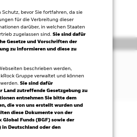
m Schutz, bevor Sie fortfahren, da sie
ngen für die Verbreitung dieser
llt. Weitere Informationen
mationen darüber, in welchen Staaten
trieb zugelassen sind.
Sie sind dafür
che Gesetze und Vorschriften der
onen
Unterlagen
ng zu informieren und diese zu
ng der Wertentwicklung eines Index
 Webseiten beschrieben werden,
obiliengesellschaften und Real
kRock Gruppe verwaltet und können
 von europäischen Industrieländern
t werden.
Sie sind dafür
 besteht, die auch die Kriterien für
Ihr Land zutreffende Gesetzgebung zu
tionen entnehmen Sie bitte dem
n, die von uns erstellt wurden und
alten diese Dokumente von der
äge sind nicht garantiert und
k Global Funds (BGF) sowie der
nicht zurück.
 in Deutschland oder den