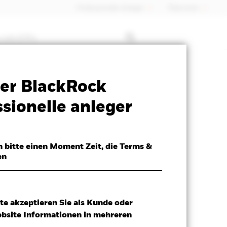
Professioneller Anleger
Õsterreich
 mit ETFs
Verkaufsprospekt
Herunterladen
er BlackRock
sionelle anleger
h bitte einen Moment Zeit, die Terms &
en
te akzeptieren Sie als Kunde oder
ebsite Informationen in mehreren