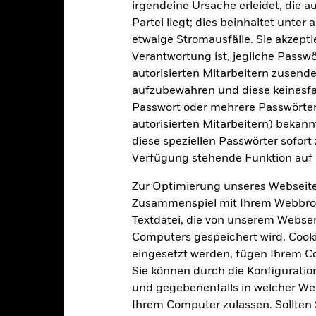
IPRE GY
irgendeine Ursache erleidet, die a
Partei liegt; dies beinhaltet unte
Geschäftsjahresende
etwaige Stromausfälle. Sie akzept
Verantwortung ist, jegliche Passwör
autorisierten Mitarbeitern zusende
Portfoliomerkmale
aufzubewahren und diese keinesfal
Passwort oder mehrere Passwörter
autorisierten Mitarbeitern) bekannt
diese speziellen Passwörter sofort
59
Stand Vergleichsindex
Verfügung stehende Funktion auf 
Per 07.Aug.2026
Zur Optimierung unseres Webseite
-
Standardabweichung (3J)
Per 31.Juli2026
Zusammenspiel mit Ihrem Webbrowser
1,00
Textdatei, die von unserem Webserv
P/CF Ratio
Per 06.Aug.2026
Computers gespeichert wird. Cookie
0,83
eingesetzt werden, fügen Ihrem 
Sie können durch die Konfiguratio
und gegebenenfalls in welcher Wei
Ihrem Computer zulassen. Sollten 