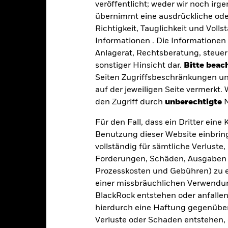
veröffentlicht; weder wir noch irg
EUR 202 776 417
Fondsvermögen
übernimmt eine ausdrückliche oder
Per 07.Aug.2026
Richtigkeit, Tauglichkeit und Volls
12.Dez.2018
Auflegungsdatum des Fonds
Informationen . Die Informationen 
Anlagerat, Rechtsberatung, steuer
EUR
Basiswährung
sonstiger Hinsicht dar.
Bitte beach
Immobilien
Benchmark Index
Seiten Zugriffsbeschränkungen un
Andere
auf der jeweiligen Seite vermerkt.
0,40%
den Zugriff durch
Umlaufende Anteile
unberechtigte
N
Per 07.Aug.2026
Thesaurierend
Für den Fall, dass ein Dritter ein
ISIN
Irland
Benutzung dieser Website einbring
Wertpapierleiheertrag
vollständig für sämtliche Verlust
quartalsweise
Per 30.Juni2026
Forderungen, Schäden, Ausgaben 
Ja
Produktstruktur
Prozesskosten und Gebühren) zu en
BlackRock Asset Management
einer missbräuchlichen Verwendung
Methodik
Ireland Limited
BlackRock entstehen oder anfallen.
Emittent
The Bank of New York Mellon
hierdurch eine Haftung gegenüber 
SA/NV, Dublin Branch
Administrator
Verluste oder Schaden entstehen, 