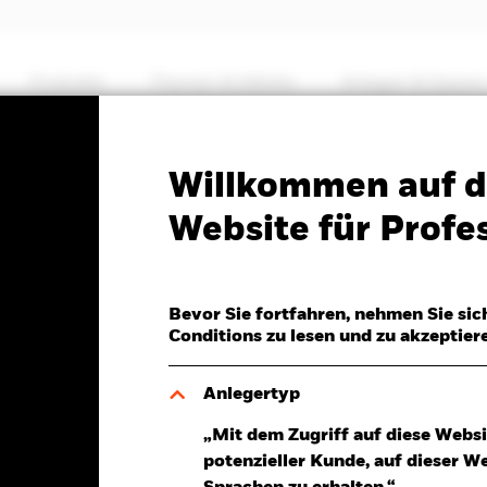
Produkte
Themen & Märkte
Anlegen & Sparen
PRIIP KID
Factsheet
Willkommen auf d
European Property Yield
Website für Profes
TF
Bevor Sie fortfahren, nehmen Sie sic
Conditions zu lesen und zu akzeptier
Anlegertyp
Aug.2026
Gesamtrendite am 06.Aug.2026
„Mit dem Zugriff auf diese Websi
 0,02 (0,38%)
YTD:
2,53%
potenzieller Kunde, auf dieser W