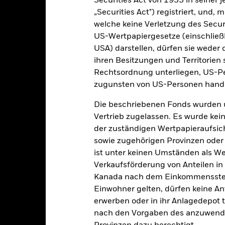
Securities Act von 1933 in seiner 
ge: 2018-12-01 00:00:00 to 2026-08-06 00:00:00.
: -50 to 100.
„Securities Act") registriert, und,
ese Grafik zeigt die Wertentwicklung des Produkts als prozentual
welche keine Verletzung des Secur
tzten 7 Jahren gegenüber seiner Benchmark. Dies kann Ihnen helfe
US-Wertpapiergesetze (einschließl
r Vergangenheit verwaltet wurde, und ermöglicht einen Vergleic
USA) darstellen, dürfen sie weder 
art
40
ihren Besitzungen und Territorien 
r chart with 2 data series.
e chart has 1 X axis displaying categories.
Rechtsordnung unterliegen, US-Pe
e chart has 1 Y axis displaying Values. Range: -60 to 40.
zugunsten von US-Personen hande
20
Die beschriebenen Fonds wurden 
Vertrieb zugelassen. Es wurde kei
0
der zuständigen Wertpapieraufsic
alues
sowie zugehörigen Provinzen oder T
-20
ist unter keinen Umständen als W
Verkaufsförderung von Anteilen in
Kanada nach dem Einkommenssteue
-40
Einwohner gelten, dürfen keine A
erwerben oder in ihr Anlagedepot t
nach den Vorgaben des anzuwende
-60
2016
2017
2018
2019
2020
2021