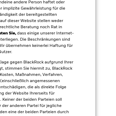
endeine andere Person haftet oder
EUR 1 072 878 708,57
 implizite Gewährleistung für die
tändigkeit der bereitgestellten
04.Nov.2005
auf dieser Website stellen weder
rechtliche Beratung noch Rat in
EUR
ten Sie,
dass einige unserer Internet-
FTSE EPRA Nareit Developed
terliegen. Die Beschränkungen sind
Europe ex UK Dividend Net Index
in EUR
 Wir übernehmen keinerlei Haftung für
utzer.
41 252 248
e Klage gegen BlackRock aufgrund Ihrer
IE00BGDQ0L74
t, stimmen Sie hiermit zu, BlackRock
0,03 %
e, Kosten, Maßnahmen, Verfahren,
(einschließlich angemessenen
Physisch
tschädigen, die als direkte Folge
 der Website Ihrerseits für
Replikation
 Keiner der beiden Parteien soll
iShares plc
der anderen Partei für jegliche
BNY Mellon Fund Services
den eine der beiden Parteien durch
(Ireland) Designated Activity