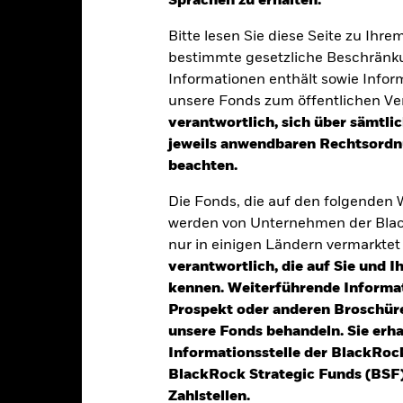
Sprachen zu erhalten.“
Bitte lesen Sie diese Seite zu Ihre
bestimmte gesetzliche Beschränku
 oder mehere Handelslinie(n) dieses Fonds dekotiert oder eingeste
rsbrief.
Informationen enthält sowie Infor
unsere Fonds zum öffentlichen Ver
verantwortlich, sich über sämtli
entwicklung
Eckdaten
Positi
jeweils anwendbaren Rechtsordnu
beachten.
UNKT
ANLAGEZIEL
iengesellschaften und REIT.
Der Fonds strebt die Nachbildu
Die Fonds, die auf den folgenden
an, der aus börsennotierten Imm
ngesellschaften und REIT
werden von Unternehmen der Blac
Estate Investment Trusts (REIT)
auf Erträgen
nur in einigen Ländern vermarkte
außer dem Vereinigten Königreich
verantwortlich, die auf Sie und 
die Dividendenrendite erfüllen.
kennen. Weiterführende Informa
Prospekt oder anderen Broschüre
unsere Fonds behandeln. Sie erh
alrisiken.
Der Wert der Anlagen und die daraus entstandenen Ertr
Informationsstelle der BlackRoc
n. Anleger erhalten den ursprünglich investierten Betrag eventuell 
BlackRock Strategic Funds (BSF)
en Sie unter
www.fundinfo.com
Zahlstellen.