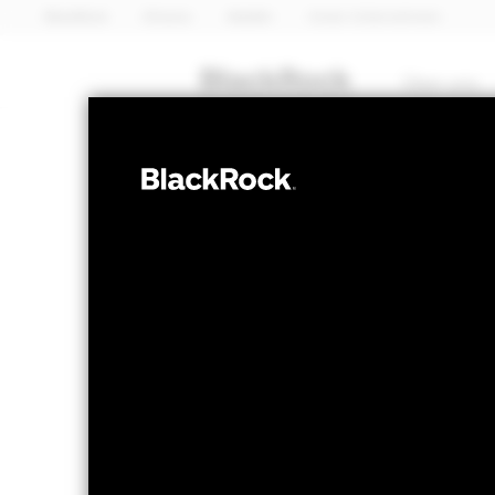
BlackRock
iShares
Aladdin
Unser Unternehmen
Über uns
IMMOBILIEN
iShares 
IPRE
UCITS E
NAV per 07.Aug.2026
NAV per 07.
EUR 4,92
EUR
52W-Bandbreite 4,58 - 5,39