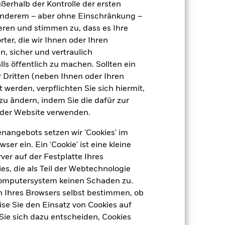
ußerhalb der Kontrolle der ersten
Company
r anderem – aber ohne Einschränkung –
28 Februar
ieren und stimmen zu, dass es Ihre
ter, die wir Ihnen oder Ihren
n, sicher und vertraulich
ls öffentlich zu machen. Sollten ein
 Dritten (neben Ihnen oder Ihren
 werden, verpflichten Sie sich hiermit,
 zu ändern, indem Sie die dafür zur
EUR 4 442,86
der Website verwenden.
nangebots setzen wir 'Cookies' im
18,84%
 ein. Ein 'Cookie' ist eine kleine
er auf der Festplatte Ihres
11,75
s, die als Teil der Webtechnologie
Computersystem keinen Schaden zu.
n Ihres Browsers selbst bestimmen, ob
se Sie den Einsatz von Cookies auf
Sie sich dazu entscheiden, Cookies