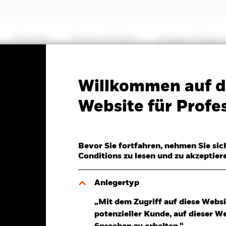
Produkte
Themen & Märkte
Anlegen & Sparen
PRIIP KID
Factsheet
Willkommen auf d
 Bond Fund
Website für Profes
Bevor Sie fortfahren, nehmen Sie sic
Conditions zu lesen und zu akzeptier
7.Aug.2026
Morningstar Rating
0,00 (0,00%)
Anlegertyp
„Mit dem Zugriff auf diese Websi
potenzieller Kunde, auf dieser W