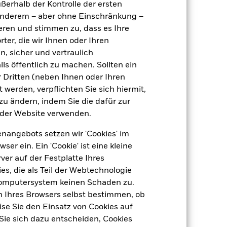
ußerhalb der Kontrolle der ersten
r anderem – aber ohne Einschränkung –
ieren und stimmen zu, dass es Ihre
ter, die wir Ihnen oder Ihren
n, sicher und vertraulich
ls öffentlich zu machen. Sollten ein
 Dritten (neben Ihnen oder Ihren
5,76%
 werden, verpflichten Sie sich hiermit,
 zu ändern, indem Sie die dafür zur
5,37%
der Website verwenden.
nangebots setzen wir 'Cookies' im
5,34%
 ein. Ein 'Cookie' ist eine kleine
er auf der Festplatte Ihres
7,36 Jahre
s, die als Teil der Webtechnologie
Computersystem keinen Schaden zu.
n Ihres Browsers selbst bestimmen, ob
se Sie den Einsatz von Cookies auf
Sie sich dazu entscheiden, Cookies