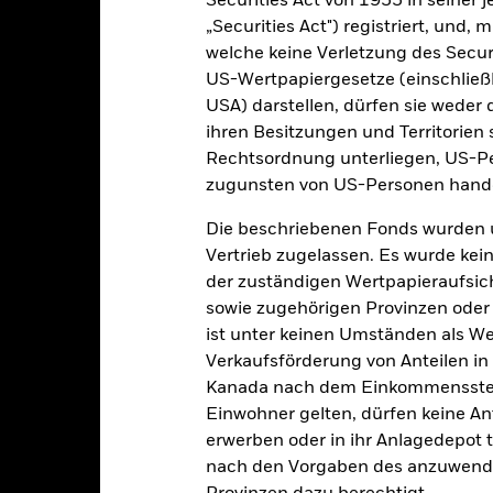
Securities Act von 1933 in seiner 
„Securities Act") registriert, und,
Kalenderjahr
Annualisiert
Kumulativ
Angaben 
welche keine Verletzung des Secur
ge: 2015-10-01 00:00:00 to 2026-07-31 00:00:00.
US-Wertpapiergesetze (einschließl
: -10 to 20.
ese Grafik zeigt die Wertentwicklung des Produkts als prozentual
USA) darstellen, dürfen sie weder 
tzten 10 Jahren gegenüber seiner Benchmark. Dies kann Ihnen hel
ihren Besitzungen und Territorien 
r Vergangenheit verwaltet wurde, und ermöglicht einen Vergleic
Rechtsordnung unterliegen, US-Pe
art
10
zugunsten von US-Personen hande
r chart with 2 data series.
e chart has 1 X axis displaying categories.
e chart has 1 Y axis displaying Values. Range: -20 to 10.
Die beschriebenen Fonds wurden 
5
Vertrieb zugelassen. Es wurde kei
der zuständigen Wertpapieraufsic
0
sowie zugehörigen Provinzen oder T
ist unter keinen Umständen als W
alues
-5
Verkaufsförderung von Anteilen in
Kanada nach dem Einkommenssteue
-10
Einwohner gelten, dürfen keine A
erwerben oder in ihr Anlagedepot t
nach den Vorgaben des anzuwende
-15