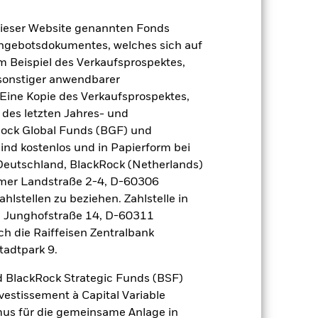
dieser Website genannten Fonds
2022
2023
2024
2025
Angebotsdokumentes, welches sich auf
nchmark 1 (%)
m Beispiel des Verkaufsprospektes,
 sonstiger anwendbarer
Eine Kopie des Verkaufsprospektes,
2021
2022
2023
2024
2025
 des letzten Jahres- und
Rock Global Funds (BGF) und
-1,7
-15,1
4,3
1,3
7,2
ind kostenlos und in Papierform bei
 Deutschland, BlackRock (Netherlands)
-1,5
-13,0
5,5
1,3
7,3
eimer Landstraße 2-4, D-60306
hlstellen zu beziehen. Zahlstelle in
der Berechnung ausgenommen sind
, Junghofstraße 14, D-60311
ch die Raiffeisen Zentralbank
r Vergangenheit.
Die Wertentwicklung in
tadtpark 9.
tentwicklung. Die Märkte könnten sich in
beurteilen, wie der Fonds in der
 BlackRock Strategic Funds (BSF)
vestissement à Capital Variable
(NIW) mit reinvestiertem Bruttoertrag
mus für die gemeinsame Anlage in