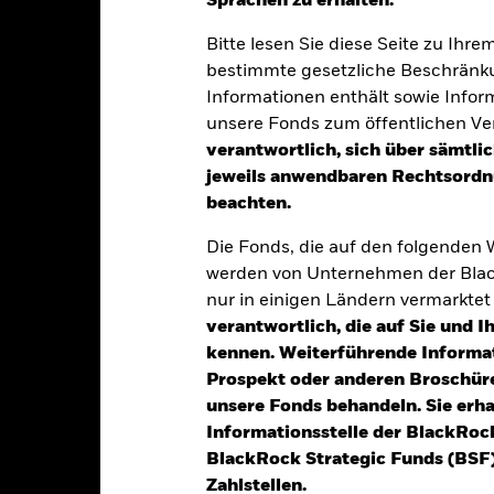
Sprachen zu erhalten.“
klung
Eckdaten
Fondsmanager
Bitte lesen Sie diese Seite zu Ihre
bestimmte gesetzliche Beschränku
Informationen enthält sowie Infor
tion aus Kapitalwachstum und Erträgen auf das Fondsvermögen die 
unsere Fonds zum öffentlichen Ver
verantwortlich, sich über sämtli
jeweils anwendbaren Rechtsordnu
es Gesamtvermögens in festverzinslichen Wertpapieren an. Dazu g
beachten.
erschreibungen mit kurzen Laufzeiten).
Die Fonds, die auf den folgenden
nnen ausgegeben werden von der Regierung der Vereinigten Staaten 
werden von Unternehmen der Blac
 Stellen sowie Unternehmen und supranationalen Einrichtungen (z.
nur in einigen Ländern vermarkte
itz innerhalb oder außerhalb der USA.
verantwortlich, die auf Sie und 
kennen. Weiterführende Informa
Prospekt oder anderen Broschüre
unsere Fonds behandeln. Sie erh
alrisiken.
Der Wert der Anlagen und die daraus entstandenen Ertr
Informationsstelle der BlackRoc
n. Anleger erhalten den ursprünglich investierten Betrag eventuell 
BlackRock Strategic Funds (BSF)
schen Risiken unter dem Bereich:
Rechtliche Hinweise
.
Zahlstellen.