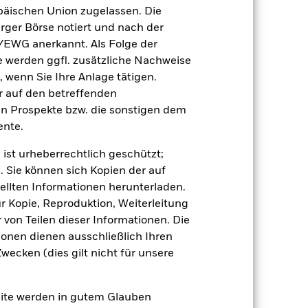
ann Ihre Rendite höher oder geringer
äischen Union zugelassen. Die
n, in der die Wertentwicklung in der
rger Börse notiert und nach der
/EWG anerkannt. Als Folge der
erden ggfl. zusätzliche Nachweise
, wenn Sie Ihre Anlage tätigen.
ir auf den betreffenden
en Prospekte bzw. die sonstigen dem
nte.
uf die Wertentwicklung von
 ist urheberrechtlich geschützt;
einem Risikoniveau führen.
Derivate
. Sie können sich Kopien der auf
Ausmaß von Verlusten und Gewinnen
nen größer sein, wenn Derivate in
ellten Informationen herunterladen.
ur Kopie, Reproduktion, Weiterleitung
 Vermögenswerten anbieten oder als
 für den Fonds führen.
Kreditrisiko:
von Teilen dieser Informationen. Die
 aus oder zahlt Kapital nicht zurück.
ionen dienen ausschließlich Ihren
agen leicht zu verkaufen oder zu kaufen.
ecken (dies gilt nicht für unsere
site werden in gutem Glauben