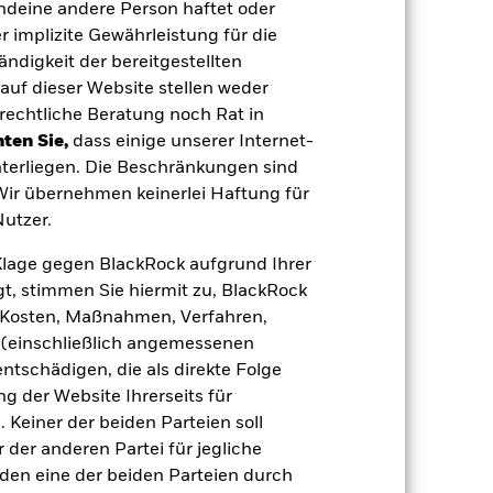
endeine andere Person haftet oder
 implizite Gewährleistung für die
tändigkeit der bereitgestellten
04.Nov.2015
auf dieser Website stellen weder
GBP
rechtliche Beratung noch Rat in
ten Sie,
dass einige unserer Internet-
Anleihen
terliegen. Die Beschränkungen sind
Andere
 Wir übernehmen keinerlei Haftung für
0,67%
utzer.
LU1294567448
e Klage gegen BlackRock aufgrund Ihrer
e
USD 100 000,00
t, stimmen Sie hiermit zu, BlackRock
Thesaurierend
e, Kosten, Maßnahmen, Verfahren,
(einschließlich angemessenen
UCITS
tschädigen, die als direkte Folge
Other Bond
 der Website Ihrerseits für
täglich, berechnet auf Basis von
 Keiner der beiden Parteien soll
Terminpreisen
der anderen Partei für jegliche
BYQ6098
den eine der beiden Parteien durch