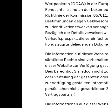
gezeigt, sofern vorhanden. Aufgrund von Währungsschwankungen k
Wertpapieren (OGAW) in der Europ
sfallen, falls Sie in einer anderen Währung als derjenigen investiere
Fondsanteile sind an der Luxembu
rgangenheit berechnet wurde.
Quelle:
Blackrock
Richtlinie der Kommission 85/611
Bestimmungen gegen Geldwäsche w
zu Identifikationszwecken verlangt
Wesentliche Risiken
Bezüglich der Details verweisen w
Verkaufsprospekt, die vereinfacht
Fonds zugrundeliegenden Dokume
er der Ausfall eines Emittenten haben wesentliche Auswirkungen a
Die Information auf dieser Website
elle oder effektive Herabstufungen der Kreditwürdigkeit können zu 
sämtliche Rechte sind vorbehalten
des ihnen zugrunde liegenden Vermögenswerts reagieren und das 
zufolge größeren Schwankungen. Die Auswirkungen für den Fond kön
dieser Website zur Verfügung gest
e eingesetzt werden.
Dies berechtigt Sie jedoch nicht z
gkeit von Instituten, die Dienstleistungen wie die Verwahrung von
 Geschäften mit anderen Instrumenten auftreten, kann zu Verlusten
oder Verteilung der gesamten oder 
s vom Fonds gehaltenen Vermögensgegenstandes fällige Erträge nicht
zur Verfügung gestellten Informat
bedeutet, dass es nicht genügend Käufer oder Verkäufer gibt, um Anl
persönlichen nicht-gewerblichen Zw
Vertragspartner).
Eckdaten
Die Informationen auf dieser Web