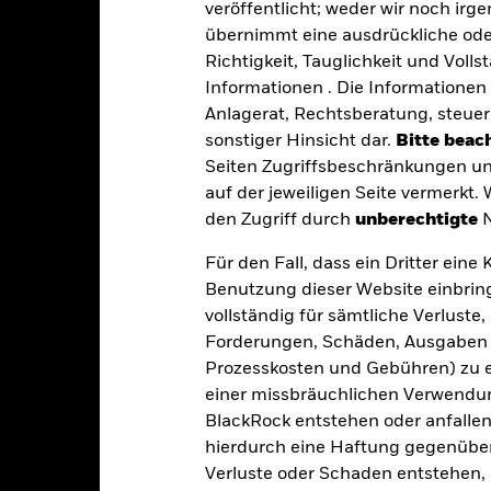
veröffentlicht; weder wir noch irg
übernimmt eine ausdrückliche oder
Richtigkeit, Tauglichkeit und Volls
USD 532 194 637,55
Auflegung Anteilsklasse
Informationen . Die Informationen 
Währung der Reihe
Anlagerat, Rechtsberatung, steuer
07.Apr.1989
sonstiger Hinsicht dar.
Bitte beach
Anlageklasse
USD
Seiten Zugriffsbeschränkungen un
SFDR-Klassifizierung
auf der jeweiligen Seite vermerkt.
oomberg U.S. Aggregate Bond
Laufende Gebühren
Index
den Zugriff durch
unberechtigte
N
ISIN
5,00%
Für den Fall, dass ein Dritter ein
Mindestsumme bei Erstanlag
0,45%
Benutzung dieser Website einbring
Gewinnverwendung
vollständig für sämtliche Verlust
0,00%
Forderungen, Schäden, Ausgaben 
Rechtsform
-
Prozesskosten und Gebühren) zu en
Morningstar-Kategorie
Luxemburg
einer missbräuchlichen Verwendung
Transaktionshäufigkeit
BlackRock (Luxembourg) S.A.
BlackRock entstehen oder anfallen.
hierdurch eine Haftung gegenüber 
Transaktionsdatum +3 Tage
SEDOL
Verluste oder Schaden entstehen, 
BGUD2RF