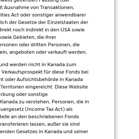
jeweils geltenden Fassung (der
 mit Ausnahme von Transaktionen,
zu einzelnen Jahren
ities Act oder sonstiger anwendbarer
ich der Gesetze der Einzelstaaten der
er Verlust oder Gewinn pro Jahr in den
direkt noch indirekt in den USA sowie
fen zu beurteilen, wie das Produkt in
sowie Gebieten, die ihrer
h mit der Benchmark.
rsonen oder dritten Personen, die
ln, angeboten oder verkauft werden.
und werden nicht in Kanada zum
n Verkaufsprospekt für diese Fonds bei
ht oder Aufsichtsbehörde in Kanada
erritorien eingereicht. Diese Website
erbung oder sonstige
 Kanada zu verstehen. Personen, die in
rgesetz (Income Tax Act) als
nteile an den beschriebenen Fonds
ransferieren lassen, außer sie sind
nden Gesetzes in Kanada und seiner