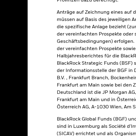
Provinzen dazu berechtigt.
-20
Anträge auf Zeichnung eines auf 
2016
2017
2018
2019
2020
2021
müssen auf Basis des jeweiligen 
Gesamtrendite (%)
Einschränkung Be
die spezifische Anlage bezieht (zu
der vereinfachten Prospekte oder
d of interactive chart.
Geschäftsbedingungen) erfolgen. 
2016
2017
2018
2019
2020
der vereinfachten Prospekte sowie
esamtrendite (%) GBP
Halbjahresberichtes für die Black
2,3
2,7
-2,4
7,5
6,9
BlackRock Strategic Funds (BSF) s
inschränkung
der Informationsstelle der BGF in
enchmark 1 (%) USD
2,6
3,5
0,0
8,7
7,5
B.V. , Frankfurt Branch, Bockenh
Frankfurt am Main sowie bei den Za
i der Berechnung wurden die laufenden Kosten abgezogen. Aus 
Deutschland ist die JP Morgan AG
sgabeauf- und Rücknahmeabschläge.
Frankfurt am Main und in Österrei
e aufgeführten Zahlen beziehen sich auf die Wertentwicklung in de
Österreich AG, A-1030 Wien, Am S
r Vergangenheit ist kein verlässlicher Indikator für die künftige Wer
r Zukunft vollkommen anders entwickeln. Dies kann Ihnen helfen zu 
BlackRock Global Funds (BGF) und
rgangenheit verwaltet wurde.
sind in Luxemburg als Société d'In
e Wertentwicklung wird auf der Grundlage eines Nettoinventarwerts 
(SICAV) errichtet und als Organis