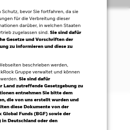
Positionen
Unterlagen
m Schutz, bevor Sie fortfahren, da sie
ngen für die Verbreitung dieser
mationen darüber, in welchen Staaten
Maximierung einer Rendite aus Ihrer
trieb zugelassen sind.
Sie sind dafür
che Gesetze und Vorschriften der
ng zu informieren und diese zu
ehören Anleihen und
 Webseiten beschrieben werden,
(USA) und ihren staatlichen Stellen,
kRock Gruppe verwaltet und können
 B. die Internationale Bank für
t werden.
Sie sind dafür
Ihr Land zutreffende Gesetzgebung zu
tionen entnehmen Sie bitte dem
n, die von uns erstellt wurden und
alten diese Dokumente von der
äge sind nicht garantiert und
k Global Funds (BGF) sowie der
nicht zurück.
 in Deutschland oder den