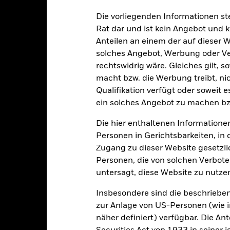
sicherung dieses Fonds setzen Derivate zur Absicherung des Währun
nte ein potenzielles Risiko der Ansteckung (auch unter der Bezeichnu
Die vorliegenden Informationen st
e Verwaltungsgesellschaft des Fonds wird sicherstellen, dass ang
Rat dar und ist kein Angebot und
 Anteilsklassen vorhanden sind. Über das Drop-Down-Feld direkt u
Anteilen an einem der auf dieser 
in dem Fonds anzeigen lassen. Die Anteilsklassen mit Währungsabsic
solches Angebot, Werbung oder Vert
e gekennzeichnet. Eine vollständige Liste aller Anteilsklassen mi
haft des Fonds erhältlich.
rechtswidrig wäre. Gleiches gilt, 
macht bzw. die Werbung treibt, nic
eschäfte tätigt, um Kosten zu senken, erhält der Fonds 62,5% des d
Qualifikation verfügt oder soweit 
 an BlackRock im Rahmen seiner Leihetätigkeit. Da die Ertragsaufte
verteuern, sind diese nicht in den laufenden Kosten enthalten.
ein solches Angebot zu machen bz
Die hier enthaltenen Informationen
Personen in Gerichtsbarkeiten, in 
Zugang zu dieser Website gesetzlic
PRIIP KID
Factsheet
Personen, die von solchen Verboten
Wertentwicklung
untersagt, diese Website zu nutze
klung
Eckdaten
Fondsmanager
Insbesondere sind die beschriebe
zur Anlage von US-Personen (wie 
enditen
näher definiert) verfügbar. Die A