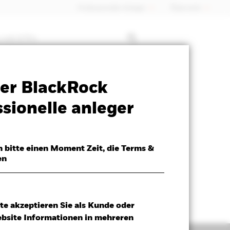
Professioneller Anleger
Õsterreich
 mit ETFs
Verkaufsprospekt
Herunterladen
er BlackRock
sionelle anleger
h bitte einen Moment Zeit, die Terms &
en
te akzeptieren Sie als Kunde oder
ebsite Informationen in mehreren