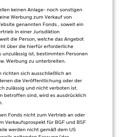
gsrisikos ein. Der Einsatz von
ng „Spill-over-Effekt“) für andere
ellen keinen Anlage- noch sonstigen
emessene Verfahren zur Minderung
 keine Werbung zum Verkauf von
nter dem Namen des Fonds können
Website genannten Fonds , soweit ein
herung sind durch den Begriff
rieb in einer Jurisdiktion
t Währungsabsicherung ist zudem auf
soweit die Person, welche das Angebot
ht über die hierfür erforderliche
amit verbundenen erzielten Ertrags
es unzulässig ist, bestimmten Personen
ilung aus Wertpapierleihegeschäften
w. Werbung zu unterbreiten.
Weniger anzeigen
 richten sich ausschließlich an
denen die Veröffentlichung oder der
h zulässig und nicht verboten ist.
Verkaufsprospekt
Herunterladen
 betroffen sind, wird es ausdrücklich
n.
Positionen
Unterlagen
nen Fonds nicht zum Vertrieb an oder
im Verkaufsprospekt für BGF und BSF
nteile werden nicht gemäß dem US