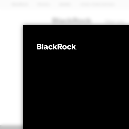
BlackRock
iShares
Aladdin
Unser Unternehmen
Über uns
ANLEIHEN
BGF US Dollar
NAV per 07.Aug.2026
NAV per 0
GBP 11,02
GBP 
52W-Bandbreite 10,73 - 11,25