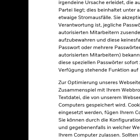
irgendeine Ursache erleidet, die a
Partei liegt; dies beinhaltet unte
etwaige Stromausfälle. Sie akzept
Portfoliomerkmale
Verantwortung ist, jegliche Passwör
autorisierten Mitarbeitern zusende
aufzubewahren und diese keinesfal
Passwort oder mehrere Passwörter
1 826
Standardabweichung (3J)
autorisierten Mitarbeitern) bekannt
Per 31.Juli2026
diese speziellen Passwörter sofort
1,00
Rückzahlungsrendite
Verfügung stehende Funktion auf 
Per 30.Juni2026
Zur Optimierung unseres Webseite
6,07
Realverzinsung
Zusammenspiel mit Ihrem Webbrowser
Per 30.Juni2026
Textdatei, die von unserem Webserv
6,00 Jahre
Restlaufzeit
Computers gespeichert wird. Cookie
Per 30.Juni2026
eingesetzt werden, fügen Ihrem 
7,36 Jahre
Sie können durch die Konfiguratio
und gegebenenfalls in welcher Wei
Ihrem Computer zulassen. Sollten 