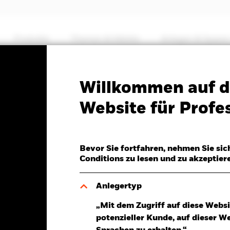
Produkte
Themen & Märkte
Anlegen & Sparen
PRIIP KID
Factsheet
Willkommen auf d
UK Dividend UCITS ETF
Website für Profes
Bevor Sie fortfahren, nehmen Sie sic
Conditions zu lesen und zu akzeptier
Anlegertyp
.Aug.2026
Gesamtrendite am 06.Aug.2026
P 0,04 (0,42%)
YTD:
15,40%
„Mit dem Zugriff auf diese Websi
potenzieller Kunde, auf dieser W