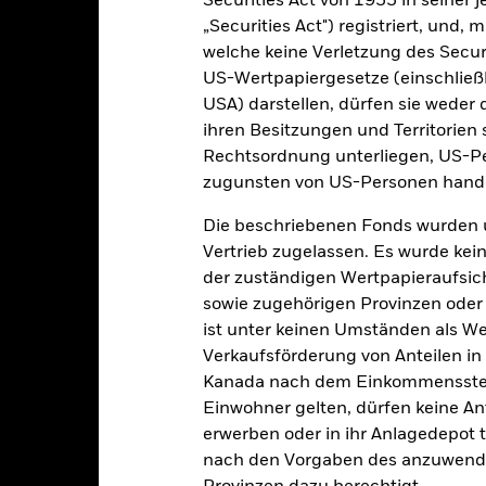
art
Securities Act von 1933 in seiner 
40
r chart with 2 data series.
„Securities Act") registriert, und,
e chart has 1 X axis displaying categories.
e chart has 1 Y axis displaying Values. Range: -20 to 40.
welche keine Verletzung des Secur
30
US-Wertpapiergesetze (einschließl
USA) darstellen, dürfen sie weder 
20
ihren Besitzungen und Territorien 
Rechtsordnung unterliegen, US-Pe
alues
10
zugunsten von US-Personen hande
Die beschriebenen Fonds wurden 
0
Vertrieb zugelassen. Es wurde kei
der zuständigen Wertpapieraufsic
-10
sowie zugehörigen Provinzen oder T
ist unter keinen Umständen als W
-20
Verkaufsförderung von Anteilen in
2016
2017
2018
2019
2020
2021
Kanada nach dem Einkommenssteue
Gesamtrendite (%)
Vergleichsi
Einwohner gelten, dürfen keine A
erwerben oder in ihr Anlagedepot t
d of interactive chart.
nach den Vorgaben des anzuwende
2016
2017
2018
2019
2020