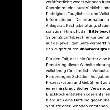
veröffentlicht; weder wir noch irg
Per 07.Aug.2026
0,40%
übernimmt eine ausdrückliche oder
ISIN
Richtigkeit, Tauglichkeit und Volls
quartalsweise
Gewinnverwendung
Informationen . Die Informationen 
0,01 %
Anlagerat, Rechtsberatung, steuer
Domizil
sonstiger Hinsicht dar.
Bitte beach
Physisch
Rebalancing-Intervall
Seiten Zugriffsbeschränkungen un
Replikation
UCITS
auf der jeweiligen Seite vermerkt.
den Zugriff durch
unberechtigte
N
iShares plc
Fondsmanager
BNY Mellon Fund Services
Für den Fall, dass ein Dritter ein
(Ireland) Designated Activity
Depotbank
Company
Benutzung dieser Website einbring
vollständig für sämtliche Verlust
28 Februar
Bloomberg-Ticker
Forderungen, Schäden, Ausgaben 
Prozesskosten und Gebühren) zu en
einer missbräuchlichen Verwendung
Portfoliomerkmale
BlackRock entstehen oder anfallen.
hierdurch eine Haftung gegenüber 
Verluste oder Schaden entstehen, 