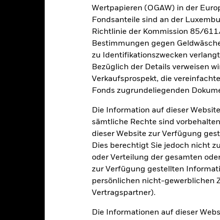
Wertpapieren (OGAW) in der Europ
Fondsanteile sind an der Luxembu
oren, Länder, Währungen oder Unternehmen konzentriert. Folglich rea
Richtlinie der Kommission 85/611
che, nachhaltigkeitsbezogene oder aufsichtsrechtliche Ereignisse.
De
bewegungen an den Börsen beeinflusst werden. Weitere Einflussfak
Bestimmungen gegen Geldwäsche w
sse und wichtige Unternehmensereignisse.
zu Identifikationszwecken verlangt
gkeit von Instituten, die Dienstleistungen wie die Verwahrung von
Geschäften mit anderen Instrumenten auftreten, kann zu Verlusten f
Bezüglich der Details verweisen w
Verkaufsprospekt, die vereinfacht
Fonds zugrundeliegenden Dokume
Eckdaten
Die Information auf dieser Website
sämtliche Rechte sind vorbehalten
dieser Website zur Verfügung gest
Dies berechtigt Sie jedoch nicht z
GBP 1 355 959 583
Fondsvermögen
Per 07.Aug.2026
oder Verteilung der gesamten oder 
zur Verfügung gestellten Informat
04.Nov.2005
Auflegungsdatum des Fonds
persönlichen nicht-gewerblichen Zw
GBP
Basiswährung
Vertragspartner).
Aktien
Benchmark Index
Die Informationen auf dieser Web
Andere
Umlaufende Anteile