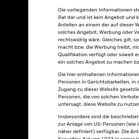
in dem Fonds anzeigen lassen. Die Anteilsklassen mit Währungsabsic
e gekennzeichnet. Eine vollständige Liste aller Anteilsklassen mi
Die vorliegenden Informationen st
haft des Fonds erhältlich.
Rat dar und ist kein Angebot und
Anteilen an einem der auf dieser 
solches Angebot, Werbung oder Vert
rechtswidrig wäre. Gleiches gilt, 
PRIIP KID
Factsheet
S ETF
macht bzw. die Werbung treibt, nic
Wertentwicklung
Qualifikation verfügt oder soweit 
entwicklung
Eckdaten
Positi
ein solches Angebot zu machen bz
Die hier enthaltenen Informationen
enditen
Personen in Gerichtsbarkeiten, in 
Zugang zu dieser Website gesetzlic
Personen, die von solchen Verboten
Kalenderjahr
Angaben zu einzelnen Jahren
Annualisi
untersagt, diese Website zu nutze
ge: 2005-10-01 00:00:00 to 2026-08-06 00:00:00.
e: -200 to 400.
ese Grafik zeigt die Wertentwicklung des Produkts als prozentual
Insbesondere sind die beschriebe
tzten 10 Jahren gegenüber seiner Benchmark. Dies kann Ihnen hel
zur Anlage von US-Personen (wie 
r Vergangenheit verwaltet wurde, und ermöglicht einen Vergleic
näher definiert) verfügbar. Die A