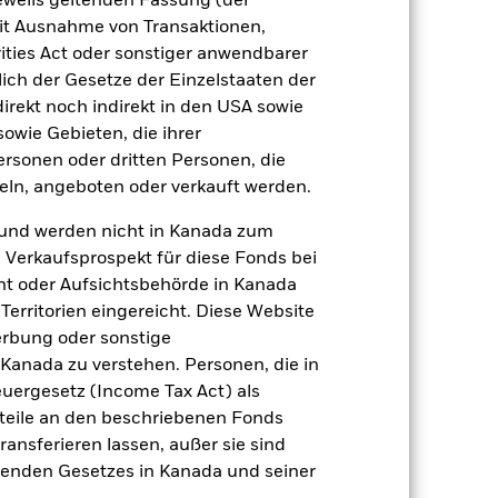
jeweils geltenden Fassung (der
 mit Ausnahme von Transaktionen,
ities Act oder sonstiger anwendbarer
ich der Gesetze der Einzelstaaten der
direkt noch indirekt in den USA sowie
sowie Gebieten, die ihrer
rsonen oder dritten Personen, die
ln, angeboten oder verkauft werden.
und werden nicht in Kanada zum
n Verkaufsprospekt für diese Fonds bei
ht oder Aufsichtsbehörde in Kanada
erritorien eingereicht. Diese Website
erbung oder sonstige
 Kanada zu verstehen. Personen, die in
2022
2023
2024
2025
rgesetz (Income Tax Act) als
ndex (%)
nteile an den beschriebenen Fonds
ransferieren lassen, außer sie sind
nden Gesetzes in Kanada und seiner
2021
2022
2023
2024
2025