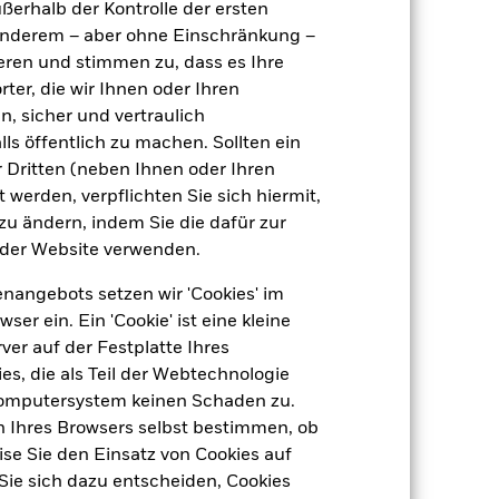
ußerhalb der Kontrolle der ersten
GBP 10 898,22
r anderem – aber ohne Einschränkung –
ieren und stimmen zu, dass es Ihre
4,56
ter, die wir Ihnen oder Ihren
dite
n, sicher und vertraulich
ls öffentlich zu machen. Sollten ein
 Dritten (neben Ihnen oder Ihren
1,00
 werden, verpflichten Sie sich hiermit,
 zu ändern, indem Sie die dafür zur
1,66
der Website verwenden.
nangebots setzen wir 'Cookies' im
 ein. Ein 'Cookie' ist eine kleine
In
er auf der Festplatte Ihres
s, die als Teil der Webtechnologie
Computersystem keinen Schaden zu.
n Ihres Browsers selbst bestimmen, ob
ein
Luxemburg
se Sie den Einsatz von Cookies auf
Sie sich dazu entscheiden, Cookies