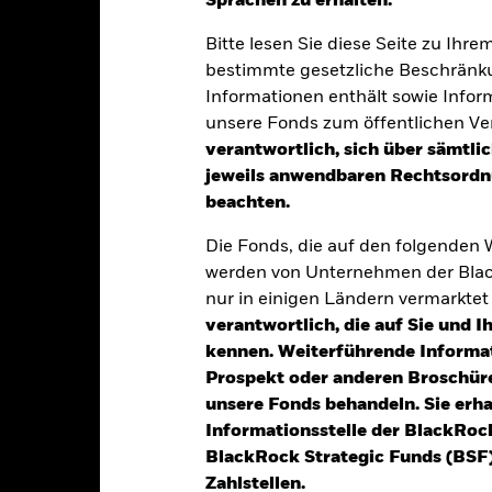
Sprachen zu erhalten.“
Bitte lesen Sie diese Seite zu Ihre
entwicklung
Eckdaten
Positi
bestimmte gesetzliche Beschränku
Informationen enthält sowie Infor
UNKT
ANLAGEZIEL
unsere Fonds zum öffentlichen Ver
ischen Unternehmen im höher
Der Fonds strebt die Nachbildu
verantwortlich, sich über sämtli
an, der aus 50 Aktien mit führ
jeweils anwendbaren Rechtsordnu
börsennotierten Unternehmen im
im Vereinigten Königreich
unter Ausschluss von Investmen
beachten.
 mit einem Fokus auf Erträgen
Die Fonds, die auf den folgenden
werden von Unternehmen der Blac
nur in einigen Ländern vermarkte
alrisiken.
Der Wert der Anlagen und die daraus entstandenen Ertr
verantwortlich, die auf Sie und 
n. Anleger erhalten den ursprünglich investierten Betrag eventuell 
kennen. Weiterführende Informa
en Sie unter
www.fundinfo.com
Prospekt oder anderen Broschüre
sicherung dieses Fonds setzen Derivate zur Absicherung des Währun
unsere Fonds behandeln. Sie erh
nte ein potenzielles Risiko der Ansteckung (auch unter der Bezeichnu
Informationsstelle der BlackRoc
e Verwaltungsgesellschaft des Fonds wird sicherstellen, dass ang
BlackRock Strategic Funds (BSF)
 Anteilsklassen vorhanden sind. Über das Drop-Down-Feld direkt u
Zahlstellen.