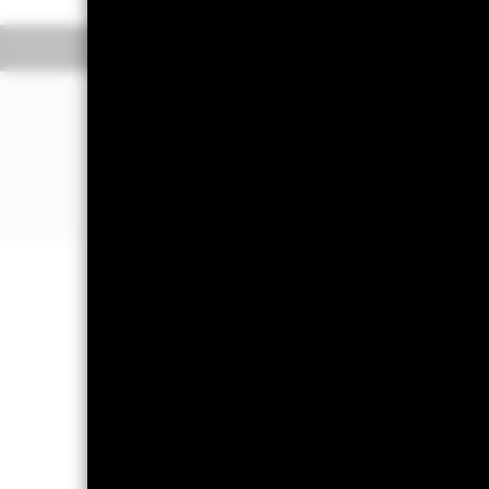
Überblick
Wert
ANLAGESCHWERP
Diversifiziertes Engagement in brit
rentierlichen Teil des FTSE 350 Index
Direkter Zugang zu 50 Unternehmen 
Engagement in einem einzelnen Land
WICHTIGE INFORMATIONEN: Kapit
können sowohl fallen als auch steige
Tägliche deutsche Steuerdaten find
Alle Anteilsklassen mit Währungsab
Derivaten für eine Anteilsklasse kön
Anteilsklassen im Fonds bergen. Di
des Ansteckungsrisikos für andere