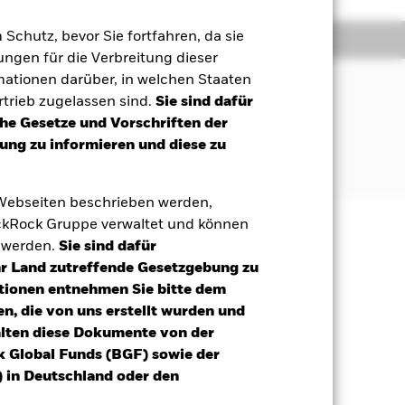
m Schutz, bevor Sie fortfahren, da sie
onen
Unterlagen
ngen für die Verbreitung dieser
mationen darüber, in welchen Staaten
trieb zugelassen sind.
Sie sind dafür
ng der Wertentwicklung eines Index
che Gesetze und Vorschriften der
enden Dividendenrenditen von
ng zu informieren und diese zu
 Vereinigten Königreich besteht,
tfonds.
 Webseiten beschrieben werden,
kRock Gruppe verwaltet und können
t werden.
Sie sind dafür
äge sind nicht garantiert und
Ihr Land zutreffende Gesetzgebung zu
nicht zurück.
tionen entnehmen Sie bitte dem
n, die von uns erstellt wurden und
gsrisikos ein. Der Einsatz von
alten diese Dokumente von der
ng „Spill-over-Effekt“) für andere
k Global Funds (BGF) sowie der
emessene Verfahren zur Minderung
 in Deutschland oder den
nter dem Namen des Fonds können