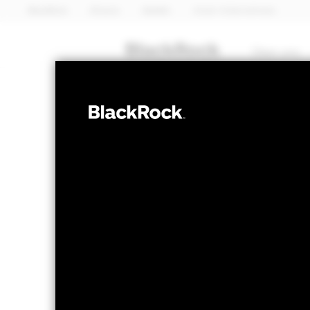
BlackRock
iShares
Aladdin
Unser Unternehmen
Über uns
AKTIEN
iShares 
IQQD
NAV per 07.Aug.2026
NAV per 07
GBP 10,45
GB
52W-Bandbreite 8,38 - 10,45