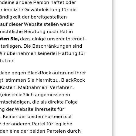
endeine andere Person haftet oder
 implizite Gewährleistung für die
IE00B0M63060
tändigkeit der bereitgestellten
Ausschüttung
auf dieser Website stellen weder
rechtliche Beratung noch Rat in
Irland
ten Sie,
dass einige unserer Internet-
halbjährlicher Versand
terliegen. Die Beschränkungen sind
Ja
 Wir übernehmen keinerlei Haftung für
utzer.
BlackRock Asset Management
Ireland Limited
e Klage gegen BlackRock aufgrund Ihrer
The Bank of New York Mellon
t, stimmen Sie hiermit zu, BlackRock
SA/NV, Dublin Branch
e, Kosten, Maßnahmen, Verfahren,
IQQD GY
(einschließlich angemessenen
tschädigen, die als direkte Folge
 der Website Ihrerseits für
 Keiner der beiden Parteien soll
der anderen Partei für jegliche
den eine der beiden Parteien durch