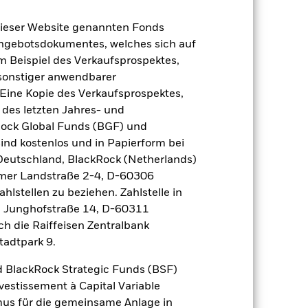
23,2
-1,9
6,2
12,1
32,0
dieser Website genannten Fonds
Angebotsdokumentes, welches sich auf
24,2
-1,5
6,9
12,8
33,0
m Beispiel des Verkaufsprospektes,
 sonstiger anwendbarer
r Vergangenheit.
Die Wertentwicklung in
tentwicklung. Die Märkte könnten sich in
Eine Kopie des Verkaufsprospektes,
beurteilen, wie der Fonds in der
 des letzten Jahres- und
Rock Global Funds (BGF) und
 (NIW) angezeigt, gegebenenfalls mit
ind kostenlos und in Papierform bei
en auf dem Nettoinventarwert (NIW) des
 Deutschland, BlackRock (Netherlands)
ber können Renditen erzielen, die sich
eimer Landstraße 2-4, D-60306
hlstellen zu beziehen. Zahlstelle in
nger ausfallen, falls Sie in einer
ung in der Vergangenheit berechnet
, Junghofstraße 14, D-60311
ch die Raiffeisen Zentralbank
tadtpark 9.
 BlackRock Strategic Funds (BSF)
vestissement à Capital Variable
mus für die gemeinsame Anlage in