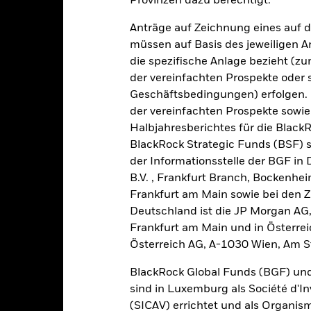
Provinzen dazu berechtigt.
esamtrendite (%) GBP
8,5
6,7
-14,4
18,7
-17,2
Anträge auf Zeichnung eines auf 
müssen auf Basis des jeweiligen 
ergleichsindex (%)
8,9
7,2
-13,9
19,6
-16,2
GBP
die spezifische Anlage bezieht (zu
der vereinfachten Prospekte oder
e aufgeführten Zahlen beziehen sich auf die Wertentwicklung in de
r Vergangenheit ist kein verlässlicher Indikator für die künftige Wer
Geschäftsbedingungen) erfolgen. 
r Zukunft vollkommen anders entwickeln. Dies kann Ihnen helfen zu 
der vereinfachten Prospekte sowie
rgangenheit verwaltet wurde.
Halbjahresberichtes für die Black
e Wertentwicklung wird auf der Grundlage eines Nettoinventarwerts
BlackRock Strategic Funds (BSF) s
investiertem Bruttoertrag. Die Angaben zur Wertentwicklung basier
der Informationsstelle der BGF in
F, der vom Marktpreis des ETF abweichen kann. Einzelne Anteilsinha
B.V. , Frankfurt Branch, Bockenh
n der NIW-Entwicklung unterscheiden können.
Frankfurt am Main sowie bei den Za
fgrund von Währungsschwankungen kann Ihre Rendite höher oder geri
deren Währung als derjenigen investieren, in der die Wertentwickl
Deutschland ist die JP Morgan AG
rde.
Quelle:
Blackrock.
Frankfurt am Main und in Österrei
Österreich AG, A-1030 Wien, Am S
BlackRock Global Funds (BGF) und
Wesentliche Risiken
sind in Luxemburg als Société d'In
(SICAV) errichtet und als Organis