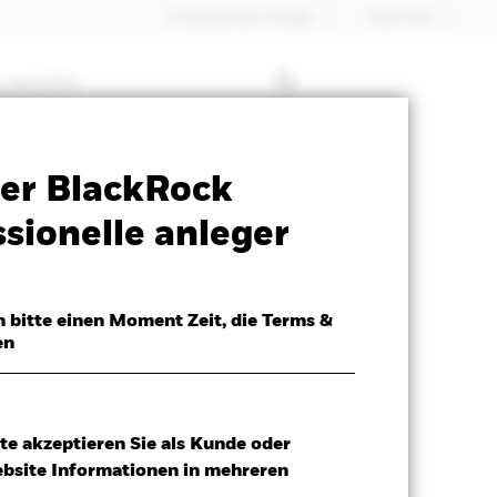
Professioneller Anleger
Õsterreich
 mit ETFs
Verkaufsprospekt
Herunterladen
er BlackRock
sionelle anleger
h bitte einen Moment Zeit, die Terms &
en
te akzeptieren Sie als Kunde oder
ebsite Informationen in mehreren