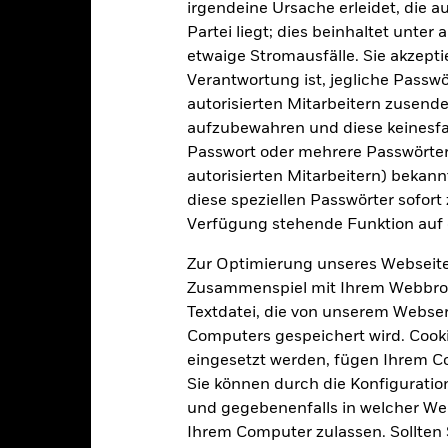
irgendeine Ursache erleidet, die a
51
Stand Vergleichsindex
Partei liegt; dies beinhaltet unte
Per 07.Aug.2026
etwaige Stromausfälle. Sie akzept
-
12 Monate nachlaufende
Verantwortung ist, jegliche Passwör
Dividendenausschüttungsren
10,91%
autorisierten Mitarbeitern zusende
Per 06.Aug.2026
aufzubewahren und diese keinesfal
Passwort oder mehrere Passwörter
16,11
3J-Beta
Per 31.Juli2026
autorisierten Mitarbeitern) bekannt
diese speziellen Passwörter sofort
KBV
Verfügung stehende Funktion auf 
Per 06.Aug.2026
Zur Optimierung unseres Webseite
Zusammenspiel mit Ihrem Webbrowser
um Vertrieb Zugelassen 
Textdatei, die von unserem Webserv
Computers gespeichert wird. Cookie
eingesetzt werden, fügen Ihrem 
Sie können durch die Konfiguratio
land
Italien
Liechtenst
und gegebenenfalls in welcher Wei
Ihrem Computer zulassen. Sollten 