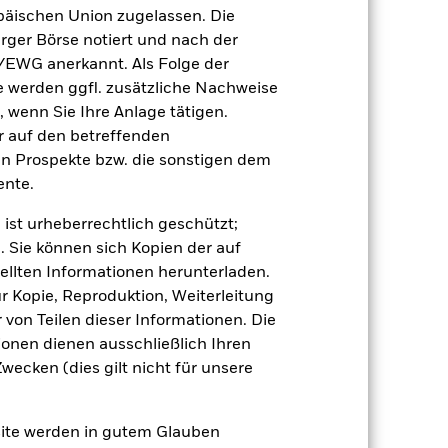
äischen Union zugelassen. Die
rger Börse notiert und nach der
giert der Fonds anfälliger auf lokale
/EWG anerkannt. Als Folge der
r Wert von Aktien und aktienähnlichen
toren sind Meldungen aus Politik und
erden ggfl. zusätzliche Nachweise
, wenn Sie Ihre Anlage tätigen.
 Vermögenswerten anbieten oder als
ür die Aktienklasse führen.
ir auf den betreffenden
en Prospekte bzw. die sonstigen dem
nte.
 ist urheberrechtlich geschützt;
. Sie können sich Kopien der auf
ellten Informationen herunterladen.
ur Kopie, Reproduktion, Weiterleitung
GBP 1 355 959 583,11
von Teilen dieser Informationen. Die
ionen dienen ausschließlich Ihren
04.Nov.2005
ecken (dies gilt nicht für unsere
GBP
FTSE UK Dividend+ Index
site werden in gutem Glauben
129 720 605