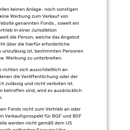
herung sind durch den Begriff
t Währungsabsicherung ist zudem auf
ellen keinen Anlage- noch sonstigen
 keine Werbung zum Verkauf von
Weniger anzeigen
Website genannten Fonds , soweit ein
rieb in einer Jurisdiktion
soweit die Person, welche das Angebot
Verkaufsprospekt
Herunterladen
ht über die hierfür erforderliche
es unzulässig ist, bestimmten Personen
onen
Unterlagen
w. Werbung zu unterbreiten.
 richten sich ausschließlich an
denen die Veröffentlichung oder der
h zulässig und nicht verboten ist.
 betroffen sind, wird es ausdrücklich
ert
Kumulativ
n.
er Verlust oder Gewinn pro Jahr in den
nen Fonds nicht zum Vertrieb an oder
fen zu beurteilen, wie das Produkt in
im Verkaufsprospekt für BGF und BSF
h mit der Benchmark.
nteile werden nicht gemäß dem US