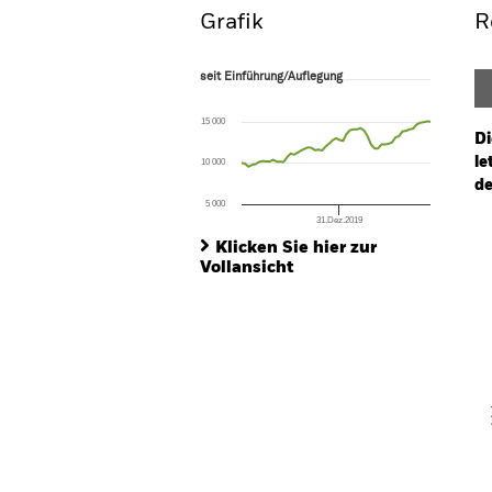
Grafik
R
seit Einführung/Auflegung
seit Einführung/Auflegung
Line chart with 55 data points.
The chart has 1 X axis displaying Time. Ran
15 000
The chart has 1 Y axis displaying values. Range
Di
le
10 000
de
5 000
31.Dez.2019
Ch
End of interactive chart.
Ba
Klicken Sie hier zur
Th
Vollansicht
Th
V