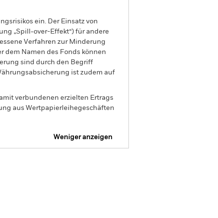
gsrisikos ein. Der Einsatz von
ng „Spill-over-Effekt“) für andere
emessene Verfahren zur Minderung
nter dem Namen des Fonds können
herung sind durch den Begriff
t Währungsabsicherung ist zudem auf
amit verbundenen erzielten Ertrags
ilung aus Wertpapierleihegeschäften
Weniger anzeigen
Verkaufsprospekt
Herunterladen
Positionen
Unterlagen