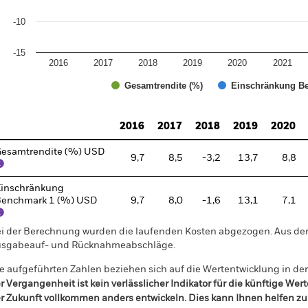
-10
-15
2016
2017
2018
2019
2020
2021
Gesamtrendite (%)
Einschränkung Be
d of interactive chart.
2016
2017
2018
2019
2020
esamtrendite (%) USD
9,7
8,5
-3,2
13,7
8,8
inschränkung
enchmark 1 (%) USD
9,7
8,0
-1,6
13,1
7,1
i der Berechnung wurden die laufenden Kosten abgezogen. Aus 
sgabeauf- und Rücknahmeabschläge.
e aufgeführten Zahlen beziehen sich auf die Wertentwicklung in de
r Vergangenheit ist kein verlässlicher Indikator für die künftige Wer
r Zukunft vollkommen anders entwickeln. Dies kann Ihnen helfen zu 