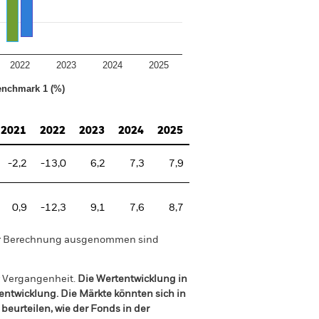
2022
2023
2024
2025
nchmark 1 (%)
2021
2022
2023
2024
2025
-2,2
-13,0
6,2
7,3
7,9
0,9
-12,3
9,1
7,6
8,7
der Berechnung ausgenommen sind
r Vergangenheit.
Die Wertentwicklung in
tentwicklung. Die Märkte könnten sich in
beurteilen, wie der Fonds in der