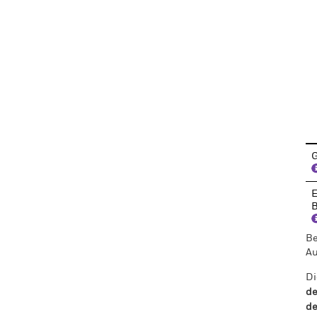
En
G
E
B
Be
Au
Di
de
de