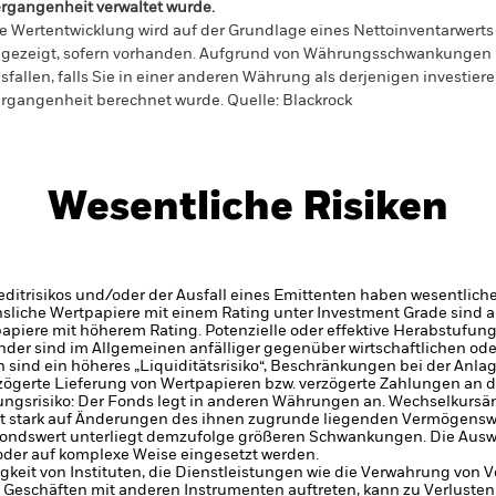
rgangenheit verwaltet wurde.
e Wertentwicklung wird auf der Grundlage eines Nettoinventarwerts 
gezeigt, sofern vorhanden. Aufgrund von Währungsschwankungen k
sfallen, falls Sie in einer anderen Währung als derjenigen investiere
rgangenheit berechnet wurde.
Quelle:
Blackrock
Wesentliche Risiken
itrisikos und/oder der Ausfall eines Emittenten haben wesentlich
zinsliche Wertpapiere mit einem Rating unter Investment Grade sind
tpapiere mit höherem Rating. Potenzielle oder effektive Herabstufun
der sind im Allgemeinen anfälliger gegenüber wirtschaftlichen ode
en sind ein höheres „Liquiditätsrisiko“, Beschränkungen bei der Anla
zögerte Lieferung von Wertpapieren bzw. verzögerte Zahlungen an 
ngsrisiko: Der Fonds legt in anderen Währungen an. Wechselkursä
st stark auf Änderungen des ihnen zugrunde liegenden Vermögensw
Fondswert unterliegt demzufolge größeren Schwankungen. Die Ausw
oder auf komplexe Weise eingesetzt werden.
gkeit von Instituten, die Dienstleistungen wie die Verwahrung von
 Geschäften mit anderen Instrumenten auftreten, kann zu Verlusten