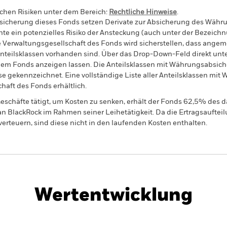
schen Risiken unter dem Bereich:
Rechtliche Hinweise
.
sicherung dieses Fonds setzen Derivate zur Absicherung des Währun
nte ein potenzielles Risiko der Ansteckung (auch unter der Bezeichnu
e Verwaltungsgesellschaft des Fonds wird sicherstellen, dass ang
 Anteilsklassen vorhanden sind. Über das Drop-Down-Feld direkt u
in dem Fonds anzeigen lassen. Die Anteilsklassen mit Währungsabsic
e gekennzeichnet. Eine vollständige Liste aller Anteilsklassen mi
haft des Fonds erhältlich.
eschäfte tätigt, um Kosten zu senken, erhält der Fonds 62,5% des d
 an BlackRock im Rahmen seiner Leihetätigkeit. Da die Ertragsaufte
verteuern, sind diese nicht in den laufenden Kosten enthalten.
PRIIP KID
Factsheet
rporate Bond Fund
Wertentwicklung
klung
Eckdaten
Fondsmanager