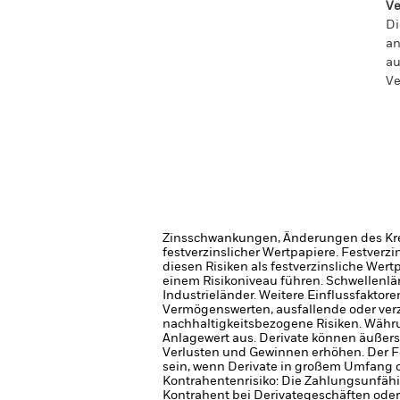
Ve
Di
an
au
Ve
Zinsschwankungen, Änderungen des Kred
festverzinslicher Wertpapiere. Festver
diesen Risiken als festverzinsliche Wer
einem Risikoniveau führen.
Schwellenlän
Industrieländer. Weitere Einflussfaktor
Vermögenswerten, ausfallende oder ver
nachhaltigkeitsbezogene Risiken.
Währu
Anlagewert aus.
Derivate können äußer
Verlusten und Gewinnen erhöhen. Der 
sein, wenn Derivate in großem Umfang 
Kontrahentenrisiko: Die Zahlungsunfähi
Kontrahent bei Derivategeschäften oder