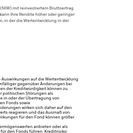
(NIW) mit reinvestiertem Bruttoertrag
ann Ihre Rendite höher oder geringer
n, in der die Wertentwicklung in der
e Auswirkungen auf die Wertentwicklung
 anfälliger gegenüber Änderungen bei
gen der Kreditwürdigkeit können zu
r politischen Störungen als
ge in oder der Übertragung von
den Fonds sowie
nderungen wirken sich daher auf den
erts reagieren und das Ausmaß von
irkungen für den Fond können größer
 Vermögenswerten anbieten oder als
 für den Fonds führen.
Kreditrisiko: