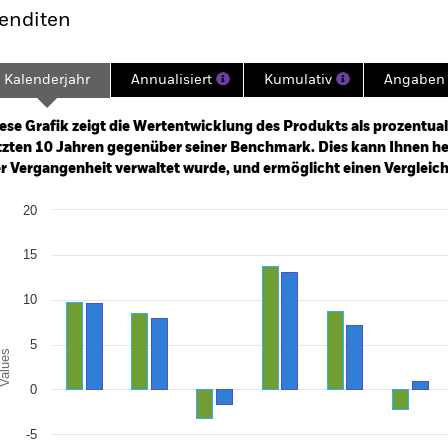
enditen
Kalenderjahr
Annualisiert
Kumulativ
Angaben 
ge: 2013-01-01 00:00:00 to 2026-07-31 00:00:00.
: -50 to 100.
ese Grafik zeigt die Wertentwicklung des Produkts als prozentual
tzten 10 Jahren gegenüber seiner Benchmark. Dies kann Ihnen hel
r Vergangenheit verwaltet wurde, und ermöglicht einen Vergleic
art
20
r chart with 2 data series.
e chart has 1 X axis displaying categories.
e chart has 1 Y axis displaying Values. Range: -15 to 20.
15
10
5
alues
0
-5