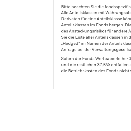
Bitte beachten Sie die fondsspezifi
Alle Anteilsklassen mit Währungsab
Derivaten für eine Anteilsklasse kön
Anteilsklassen im Fonds bergen. Di
des Ansteckungsrisikos für andere
Sie die Liste aller Anteilsklassen 
„Hedged“ im Namen der Anteilsklass
Anfrage bei der Verwaltungsgesellsc
Sofern der Fonds Wertpapierleihe-G
und die restlichen 37,5% entfallen
die Betriebskosten des Fonds nicht 
BGF Emerging Markets Co
Überblick
Wertentwic