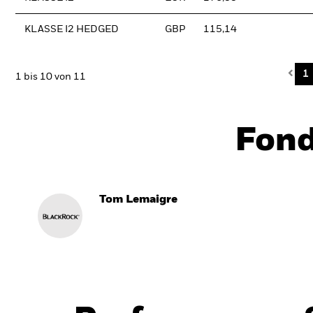
KLASSE I2 HEDGED
GBP
115,14
Pre
1
1 bis 10 von 11
Fon
Tom Lemaigre