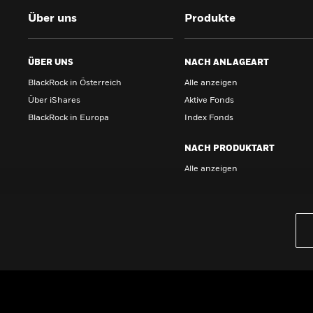
Über uns
Produkte
ÜBER UNS
NACH ANLAGEART
BlackRock in Österreich
Alle anzeigen
Über iShares
Aktive Fonds
BlackRock in Europa
Index Fonds
NACH PRODUKTART
Alle anzeigen
PRODUKTE
iBonds ETFs entdecken
iShares Top 10 ETFs
Wissen