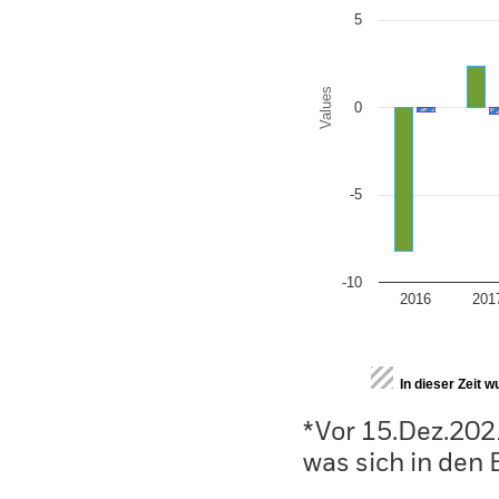
5
Values
0
-5
-10
2016
201
End of interactive chart.
In dieser Zeit 
*Vor 15.Dez.202
was sich in den