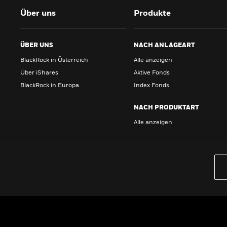
Über uns
Produkte
ÜBER UNS
NACH ANLAGEART
BlackRock in Österreich
Alle anzeigen
Über iShares
Aktive Fonds
BlackRock in Europa
Index Fonds
NACH PRODUKTART
Alle anzeigen
PRODUKTE
iBonds ETFs entdecken
iShares Top 10 ETFs
Wissen