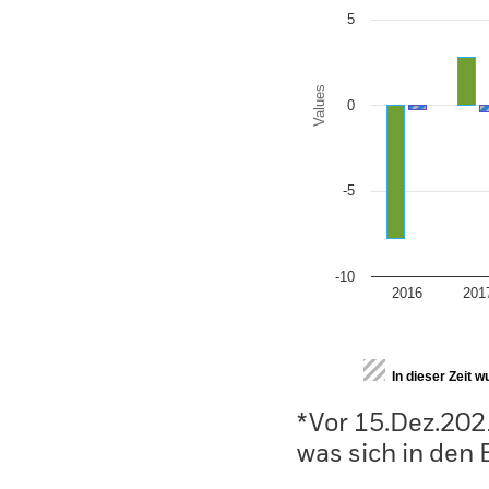
5
Values
0
-5
-10
2016
201
End of interactive chart.
In dieser Zeit 
*Vor 15.Dez.202
was sich in den