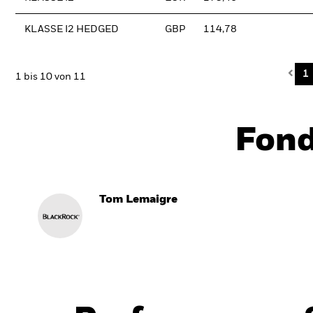
KLASSE I2 HEDGED
GBP
114,78
Pre
1
1 bis 10 von 11
Fon
Tom Lemaigre