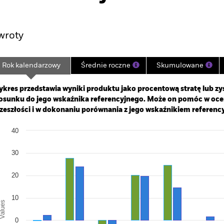
Najważniejsze Fakty
Zarządzający Portfelem
wroty
Rok kalendarzowy
Średnie roczne
Skumulowane
ge: 2005-01-01 00:00:00 to 2026-07-31 00:00:00.
e: -160 to 320.
kres przedstawia wyniki produktu jako procentową stratę lub zys
osunku do jego wskaźnika referencyjnego. Może on pomóc w oc
zeszłości i w dokonaniu porównania z jego wskaźnikiem referenc
art
40
r chart with 2 data series.
e chart has 1 X axis displaying categories.
e chart has 1 Y axis displaying Values. Range: -30 to 40.
30
20
10
alues
0