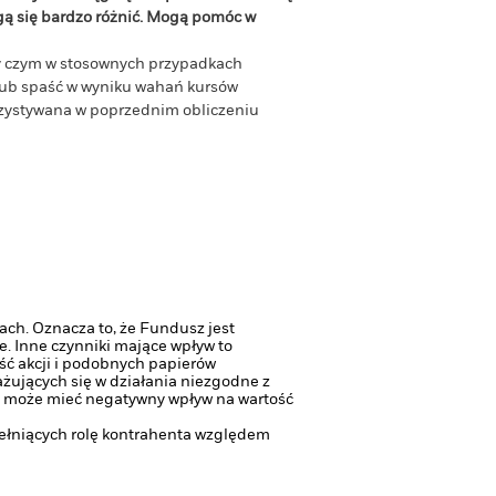
gą się bardzo różnić. Mogą pomóc w
zy czym w stosownych przypadkach
 lub spaść w wyniku wahań kursów
orzystywana w poprzednim obliczeniu
ach. Oznacza to, że Fundusz jest
e.
Inne czynniki mające wpływ to
ść akcji i podobnych papierów
żujących się w działania niezgodne z
co może mieć negatywny wpływ na wartość
pełniących rolę kontrahenta względem