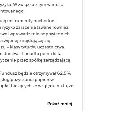
yzyka. W związku z tym wartość
rantowanego.
tują instrumenty pochodne.
 ryzyko zarażenia (zwane również
apewni wprowadzenie odpowiednich
ozwijanej znajdującej się
zu – klasy tytułów uczestnictwa
stnictwa. Ponadto pełna lista
yczenie przez spółkę zarządzającą
, Fundusz będzie otrzymywał 62,5%
usług pożyczania papierów
opłat bieżących ze względu na to, że
Pokaż mniej
jny
SFDR Web Disclosure