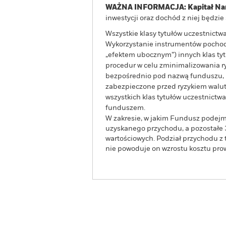
WAŻNA INFORMACJA: Kapitał Nar
inwestycji oraz dochód z niej będzi
Wszystkie klasy tytułów uczestnict
Wykorzystanie instrumentów pochodn
„efektem ubocznym”) innych klas t
procedur w celu zminimalizowania ryz
bezpośrednio pod nazwą funduszu, mo
zabezpieczone przed ryzykiem walut
wszystkich klas tytułów uczestnict
funduszem.
W zakresie, w jakim Fundusz podejm
uzyskanego przychodu, a pozostałe 
wartościowych. Podział przychodu z 
nie powoduje on wzrostu kosztu pr
BGF Japan Flexible Equity
Fund