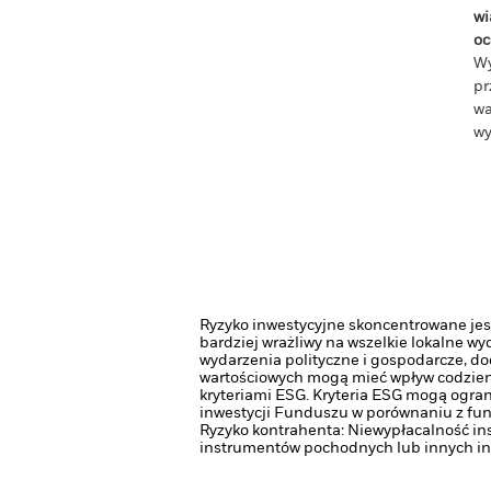
wi
oc
Wy
pr
wa
wy
Ryzyko inwestycyjne skoncentrowane jest
bardziej wrażliwy na wszelkie lokalne w
wydarzenia polityczne i gospodarcze, do
wartościowych mogą mieć wpływ codzienn
kryteriami ESG. Kryteria ESG mogą ogra
inwestycji Funduszu w porównaniu z fun
Ryzyko kontrahenta: Niewypłacalność in
instrumentów pochodnych lub innych in