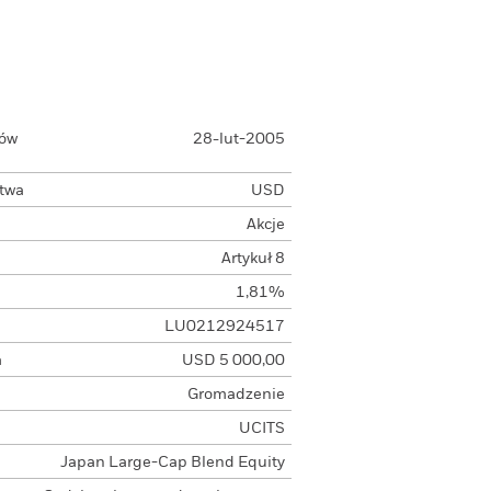
łów
28-lut-2005
ctwa
USD
Akcje
Artykuł 8
1,81%
LU0212924517
a
USD 5 000,00
Gromadzenie
UCITS
Japan Large-Cap Blend Equity