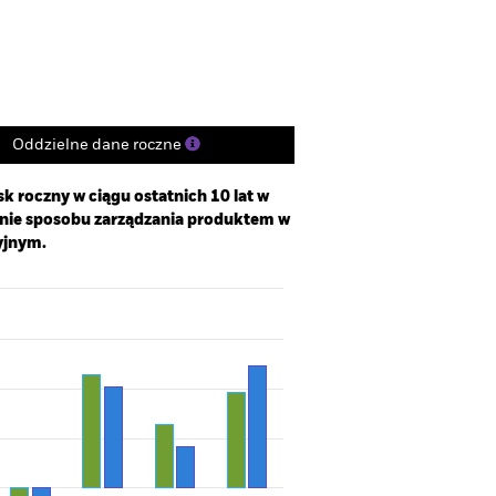
Udziały
Literatura
Oddzielne dane roczne
k roczny w ciągu ostatnich 10 lat w
enie sposobu zarządzania produktem w
yjnym.