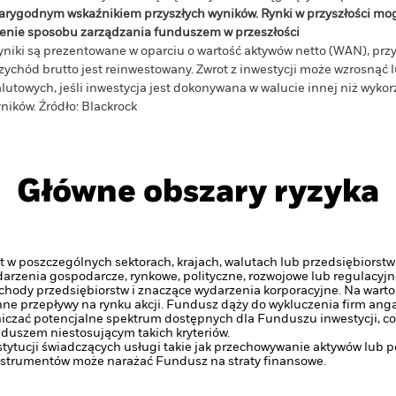
arygodnym wskaźnikiem przyszłych wyników. Rynki w przyszłości mo
enie sposobu zarządzania funduszem w przeszłości
niki są prezentowane w oparciu o wartość aktywów netto (WAN), pr
zychód brutto jest reinwestowany. Zwrot z inwestycji może wzrosnąć
lutowych, jeśli inwestycja jest dokonywana w walucie innej niż wyk
ników. Źródło: Blackrock
Główne obszary ryzyka
 w poszczególnych sektorach, krajach, walutach lub przedsiębiorstw
ydarzenia gospodarcze, rynkowe, polityczne, rozwojowe lub regulacyjn
chody przedsiębiorstw i znaczące wydarzenia korporacyjne. Na warto
e przepływy na rynku akcji.
Fundusz dąży do wykluczenia firm anga
niczać potencjalne spektrum dostępnych dla Funduszu inwestycji, 
duszem niestosującym takich kryteriów.
stytucji świadczących usługi takie jak przechowywanie aktywów lub 
strumentów może narażać Fundusz na straty finansowe.