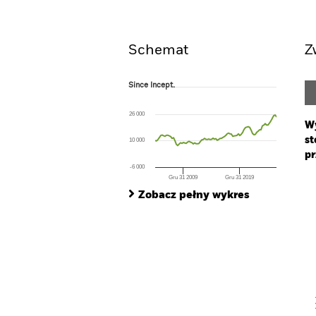
Widok ogólny
Wyniki
Schemat
Z
Since Incept.
Since Incept.
Line chart with 87 data points.
The chart has 1 X axis displaying Time. Ran
26 000
The chart has 1 Y axis displaying values. Rang
Wy
st
10 000
pr
-6 000
Gru 31 2009
Gru 31 2019
Ch
End of interactive chart.
Ba
Zobacz pełny wykres
Th
Th
V