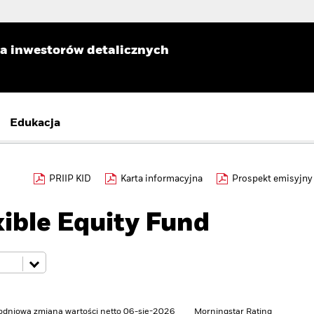
la inwestorów detalicznych
Edukacja
PRIIP KID
Karta informacyjna
Prospekt emisyjny
ible Equity Fund
odniowa zmiana wartości netto 06-sie-2026
Morningstar Rating