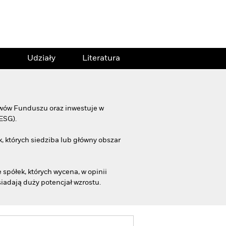
Udziały
Literatura
tywów Funduszu oraz inwestuje w
ESG).
, których siedziba lub główny obszar
spółek, których wycena, w opinii
osiadają duży potencjał wzrostu.