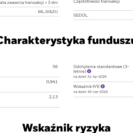
Częstotliwość transakcji
ata zawarcia transakcji + 3 dni
MLJVA2U
SEDOL
Charakterystyka fundusz
56
Odchylenie standardowe (3-
letnie)
na dzień 31-lip-2026
0,941
Wskaźnik P/E
na dzień 30-cze-2026
2,13
Wskaźnik ryzyka