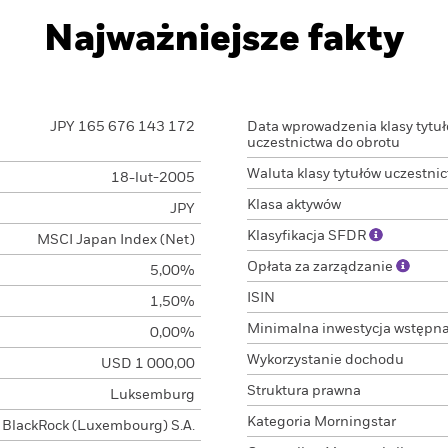
Najważniejsze fakty
JPY 165 676 143 172
Data wprowadzenia klasy tytu
uczestnictwa do obrotu
Waluta klasy tytułów uczestni
18-lut-2005
Klasa aktywów
JPY
Klasyfikacja SFDR
MSCI Japan Index (Net)
Opłata za zarządzanie
5,00%
ISIN
1,50%
Minimalna inwestycja wstępn
0,00%
Wykorzystanie dochodu
USD 1 000,00
Struktura prawna
Luksemburg
Kategoria Morningstar
BlackRock (Luxembourg) S.A.