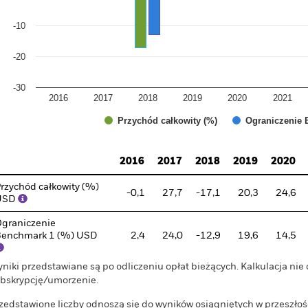
-10
-20
-30
2016
2017
2018
2019
2020
2021
Przychód całkowity (%)
Ograniczenie 
d of interactive chart.
2016
2017
2018
2019
2020
rzychód całkowity (%)
-0,1
27,7
-17,1
20,3
24,6
USD
graniczenie
enchmark 1 (%) USD
2,4
24,0
-12,9
19,6
14,5
niki przedstawiane są po odliczeniu opłat bieżących. Kalkulacja nie
bskrypcję/umorzenie.
zedstawione liczby odnoszą się do wyników osiągniętych w przeszłoś