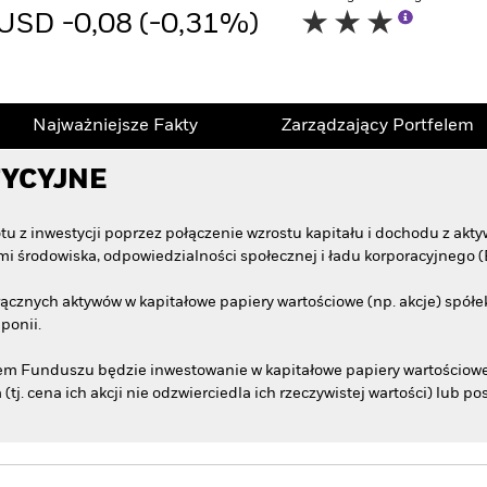
USD -0,08 (-0,31%)
Najważniejsze Fakty
Zarządzający Portfelem
TYCYJNE
u z inwestycji poprzez połączenie wzrostu kapitału i dochodu z ak
 środowiska, odpowiedzialności społecznej i ładu korporacyjnego (
cznych aktywów w kapitałowe papiery wartościowe (np. akcje) spółek
ponii.
elem Funduszu będzie inwestowanie w kapitałowe papiery wartościowe 
(tj. cena ich akcji nie odzwierciedla ich rzeczywistej wartości) lub p