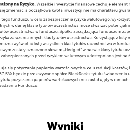
ażony na Ryzyko.
Wszelkie inwestycje finansowe cechuje element r
e się zmieniać, a początkowa kwota inwestycji nie ma charakteru gwa
wa tego funduszu w celu zabezpieczenia ryzyka walutowego, wykorzys
ych w danej klasie tytułów uczestnictwa może stwarzać potencjalne
ytułów uczestnictwa w funduszu. Spółka zarządzająca funduszem z
yka zarażenia innych klas tytułów uczestnictwa. Korzystając z listy r
żna wyświetlić listę wszystkich klas tytułów uczestnictwa w fundus
owym zostały oznaczone słowem „Hedged” w nazwie klasy tytułu ucze
wa zabezpieczonych przed ryzykiem walutowym udostępniana jest na ż
uje się pożyczania papierów wartościowych w celu redukcji kosztów
37,5% będzie przekazywane spółce BlackRock z tytułu świadczenia 
tytułu pożyczania papierów wartościowych nie został ujęty w ramach 
owadzenia Funduszu.
PRIIP KID
Karta informacyjna
Prospekt emisy
Pobierz
Wyniki