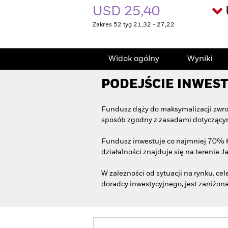
USD 25,40
Zakres 52 tyg 21,32 - 27,22
Widok ogólny
Wyniki
PODEJŚCIE INWES
Fundusz dąży do maksymalizacji zwrot
sposób zgodny z zasadami dotyczącymi
Fundusz inwestuje co najmniej 70% łą
działalności znajduje się na terenie Ja
W zależności od sytuacji na rynku, c
doradcy inwestycyjnego, jest zaniżona 