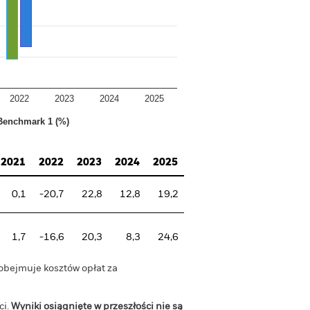
2022
2023
2024
2025
Benchmark 1 (%)
2021
2022
2023
2024
2025
0,1
-20,7
22,8
12,8
19,2
1,7
-16,6
20,3
8,3
24,6
 obejmuje kosztów opłat za
ci.
Wyniki osiągnięte w przeszłości nie są