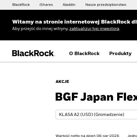
BlackRock
iShares
Aladdin
Nasze przedsiębiorstwo
Witamy na stronie internetowej BlackRock d
Aby przejść do innej witryny,
zaktualizuj typ inwestora
.
O BlackRock
Produkty
AKCJE
BGF Japan Flex
Wartość netto na dzień 06-sie-2026
Jedn