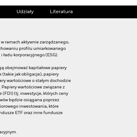
Udziały
Literatura
u, w ramach aktywnie zarządzanego,
zachowaniu profilu umiarkowanego
 i ładu korporacyjnego (ESG).
ogą obejmować kapitałowe papiery
(takie jak obligacje), papiery
iery wartościowe o stałym dochodzie
. Papiery wartościowe związane z
DI) (tj. inwestycje, których ceny
tywów będzie osiągana poprzez
biorowego inwestowania, które
undusze ETF oraz inne fundusze
acyjnym.