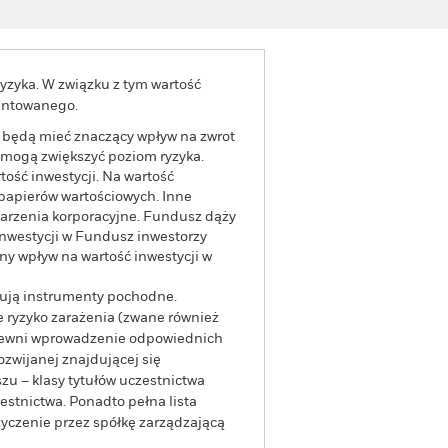
yzyka. W związku z tym wartość
rantowanego.
a będą mieć znaczący wpływ na zwrot
 mogą zwiększyć poziom ryzyka.
ość inwestycji. Na wartość
 papierów wartościowych. Inne
darzenia korporacyjne. Fundusz dąży
inwestycji w Fundusz inwestorzy
 wpływ na wartość inwestycji w
tują instrumenty pochodne.
 ryzyko zarażenia (zwane również
apewni wprowadzenie odpowiednich
ozwijanej znajdującej się
zu – klasy tytułów uczestnictwa
stnictwa. Ponadto pełna lista
yczenie przez spółkę zarządzającą