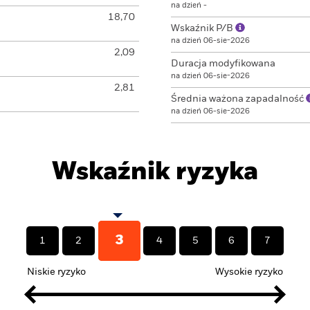
na dzień -
18,70
Wskaźnik P/B
na dzień 06-sie-2026
2,09
Duracja modyfikowana
na dzień 06-sie-2026
2,81
Średnia ważona zapadalność
na dzień 06-sie-2026
Wskaźnik ryzyka
3
1
2
4
5
6
7
Niskie ryzyko
Wysokie ryzyko