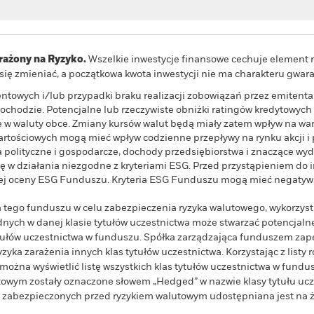
ażony na Ryzyko.
Wszelkie inwestycje finansowe cechuje element r
e się zmieniać, a początkowa kwota inwestycji nie ma charakteru gwa
entowych i/lub przypadki braku realizacji zobowiązań przez emitent
ochodzie. Potencjalne lub rzeczywiste obniżki ratingów kredytowych
 w waluty obce. Zmiany kursów walut będą miały zatem wpływ na wart
artościowych mogą mieć wpływ codzienne przepływy na rynku akcji i
a polityczne i gospodarcze, dochody przedsiębiorstwa i znaczące wy
ę w działania niezgodne z kryteriami ESG. Przed przystąpieniem do 
j oceny ESG Funduszu. Kryteria ESG Funduszu mogą mieć negatywny
wa tego funduszu w celu zabezpieczenia ryzyka walutowego, wykorzys
ych w danej klasie tytułów uczestnictwa może stwarzać potencjalne
ytułów uczestnictwa w funduszu. Spółka zarządzająca funduszem z
yka zarażenia innych klas tytułów uczestnictwa. Korzystając z listy r
żna wyświetlić listę wszystkich klas tytułów uczestnictwa w fundus
owym zostały oznaczone słowem „Hedged” w nazwie klasy tytułu ucze
wa zabezpieczonych przed ryzykiem walutowym udostępniana jest na ż