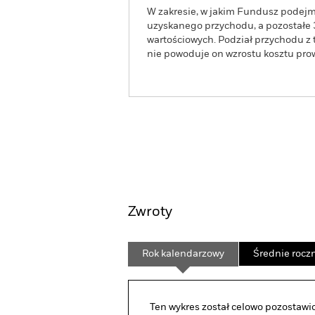
W zakresie, w jakim Fundusz podejm
uzyskanego przychodu, a pozostałe 
wartościowych. Podział przychodu z 
nie powoduje on wzrostu kosztu pr
BSF BlackRock MyMap Pl
Fund
Widok ogólny
Wyniki
Zwroty
Rok kalendarzowy
Średnie rocz
Ten wykres został celowo pozostawi