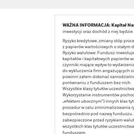
WAŻNA INFORMACJA: Kapitał Nar
inwestycji oraz dochód z niej będzi
Ryzyko kredytowe, zmiany stóp proc
z papierów wartościowych o stałym d
Ryzyko walutowe: Fundusz inwestuje
kapitałów i kapitałowych papierów w
czynniki mające wpływ to wydarzeni
do wykluczenia firm angażujących si
powinni zatem dokonać samodzielne
porównaniu z funduszem bez nich.
Wszystkie klasy tytułów uczestnict
Wykorzystanie instrumentów pochodn
„efektem ubocznym”) innych klas t
procedur w celu zminimalizowania ryz
bezpośrednio pod nazwą funduszu, mo
zabezpieczone przed ryzykiem walut
wszystkich klas tytułów uczestnict
funduszem.