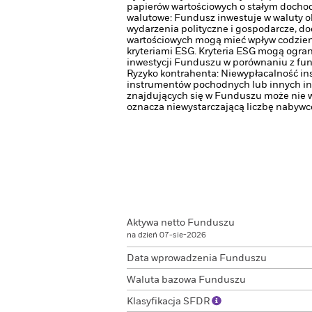
papierów wartościowych o stałym dochod
walutowe: Fundusz inwestuje w waluty o
wydarzenia polityczne i gospodarcze, do
wartościowych mogą mieć wpływ codzienn
kryteriami ESG. Kryteria ESG mogą ogra
inwestycji Funduszu w porównaniu z fun
Ryzyko kontrahenta: Niewypłacalność in
instrumentów pochodnych lub innych in
znajdujących się w Funduszu może nie w
oznacza niewystarczającą liczbę nabyw
Aktywa netto Funduszu
na dzień 07-sie-2026
Data wprowadzenia Funduszu
Waluta bazowa Funduszu
Klasyfikacja SFDR