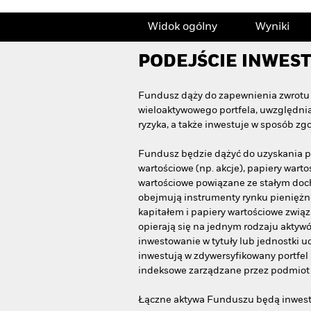
Widok ogólny
Wyniki
PODEJŚCIE INWES
Fundusz dąży do zapewnienia zwrotu z
wieloaktywowego portfela, uwzględnia
ryzyka, a także inwestuje w sposób zg
Fundusz będzie dążyć do uzyskania po
wartościowe (np. akcje), papiery warto
wartościowe powiązane ze stałym doch
obejmują instrumenty rynku pieniężne
kapitałem i papiery wartościowe zwią
opierają się na jednym rodzaju aktywó
inwestowanie w tytuły lub jednostki 
inwestują w zdywersyfikowany portfe
indeksowe zarządzane przez podmiot
Łączne aktywa Funduszu będą inwesto