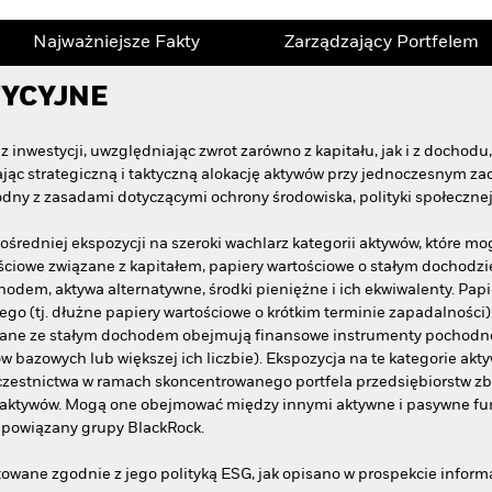
Najważniejsze Fakty
Zarządzający Portfelem
TYCYJNE
 inwestycji, uwzględniając zwrot zarówno z kapitału, jak i z dochod
jąc strategiczną i taktyczną alokację aktywów przy jednoczesnym 
odny z zasadami dotyczącymi ochrony środowiska, polityki społecznej
średniej ekspozycji na szeroki wachlarz kategorii aktywów, które m
ściowe związane z kapitałem, papiery wartościowe o stałym dochodzie 
odem, aktywa alternatywne, środki pieniężne i ich ekwiwalenty. Pap
go (tj. dłużne papiery wartościowe o krótkim terminie zapadalności)
zane ze stałym dochodem obejmują finansowe instrumenty pochodne (F
w bazowych lub większej ich liczbie). Ekspozycja na te kategorie ak
uczestnictwa w ramach skoncentrowanego portfela przedsiębiorstw z
l aktywów. Mogą one obejmować między innymi aktywne i pasywne f
 powiązany grupy BlackRock.
wane zgodnie z jego polityką ESG, jak opisano w prospekcie inform