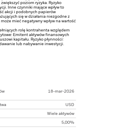
 zwiększyć poziom ryzyka.
Ryzyko
cji.
Inne czynniki mające wpływ to
ść akcji i podobnych papierów
żujących się w działania niezgodne z
co może mieć negatywny wpływ na wartość
pełniących rolę kontrahenta względem
dytowe: Emitent aktywów finansowych
uszowi kapitału.
Ryzyko płynności:
awanie lub nabywanie inwestycji.
łów
18-mar-2026
ctwa
USD
Wiele aktywów
5,00%