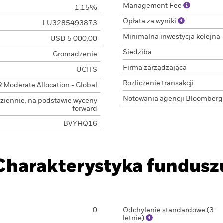
Management Fee
1,15%
Opłata za wyniki
LU3285493873
Minimalna inwestycja kolejna
USD 5 000,00
Siedziba
Gromadzenie
Firma zarządzająca
UCITS
Rozliczenie transakcji
 Moderate Allocation - Global
Notowania agencji Bloomberg
ziennie, na podstawie wyceny
forward
BVYHQ16
Charakterystyka fundusz
0
Odchylenie standardowe (3-
letnie)