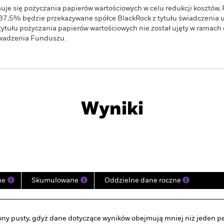
uje się pożyczania papierów wartościowych w celu redukcji kosztów
37,5% będzie przekazywane spółce BlackRock z tytułu świadczenia 
tytułu pożyczania papierów wartościowych nie został ujęty w ramach 
owadzenia Funduszu.
PRIIP KID
Karta informacyjna
Pros
us Moderate
SFDR Web Disclosure
Pobierz
Wyniki
Najważniejsze Fakty
Zarządzający Portfelem
ne
Skumulowane
Oddzielne dane roczne
ony pusty, gdyż dane dotyczące wyników obejmują mniej niż jeden pe