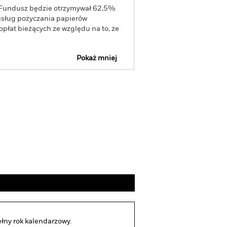
, Fundusz będzie otrzymywał 62,5%
usług pożyczania papierów
opłat bieżących ze względu na to, że
Pokaż mniej
pekt emisyjny
Udziały
Literatura
łny rok kalendarzowy.