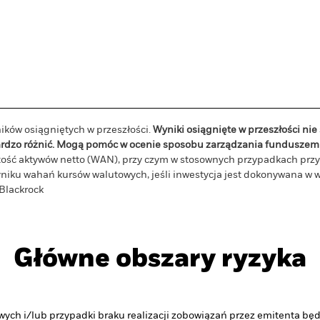
ików osiągniętych w przeszłości.
Wyniki osiągnięte w przeszłości ni
bardzo różnić. Mogą pomóc w ocenie sposobu zarządzania funduszem 
tość aktywów netto (WAN), przy czym w stosownych przypadkach przyc
niku wahań kursów walutowych, jeśli inwestycja jest dokonywana w w
Blackrock
Główne obszary ryzyka
ych i/lub przypadki braku realizacji zobowiązań przez emitenta bę