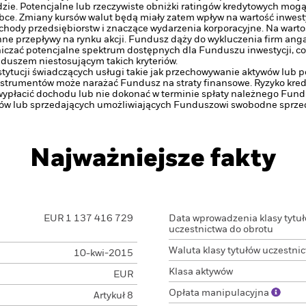
zie. Potencjalne lub rzeczywiste obniżki ratingów kredytowych mogą
bce. Zmiany kursów walut będą miały zatem wpływ na wartość inwesty
chody przedsiębiorstw i znaczące wydarzenia korporacyjne. Na warto
e przepływy na rynku akcji.
Fundusz dąży do wykluczenia firm anga
niczać potencjalne spektrum dostępnych dla Funduszu inwestycji, 
duszem niestosującym takich kryteriów.
stytucji świadczących usługi takie jak przechowywanie aktywów lub 
strumentów może narażać Fundusz na straty finansowe.
Ryzyko kre
ypłacić dochodu lub nie dokonać w terminie spłaty należnego Fund
ców lub sprzedających umożliwiających Funduszowi swobodne sprzed
Najważniejsze fakty
EUR 1 137 416 729
Data wprowadzenia klasy tytu
uczestnictwa do obrotu
Waluta klasy tytułów uczestni
10-kwi-2015
Klasa aktywów
EUR
Opłata manipulacyjna
Artykuł 8