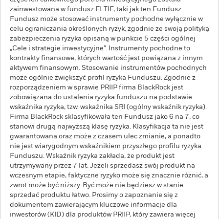
zainwestowana w fundusz ELTIF, taki jak ten Fundusz.
Fundusz może stosować instrumenty pochodne wyłącznie w
celu ograniczania określonych ryzyk, zgodnie ze swoją polityką
zabezpieczenia ryzyka opisaną w punkcie 5 części ogólnej
„Cele i strategie inwestycyjne”. Instrumenty pochodne to
kontrakty finansowe, których wartość jest powiązana z innym
aktywem finansowym. Stosowanie instrumentów pochodnych
może ogólnie zwiększyć profil ryzyka Funduszu. Zgodnie z
rozporządzeniem w sprawie PRIIP firma BlackRock jest
zobowiązana do ustalenia ryzyka funduszu na podstawie
wskaźnika ryzyka, tzw. wskaźnika SRI (ogólny wskaźnik ryzyka).
Firma BlackRock sklasyfikowała ten Fundusz jako 6 na 7, co
stanowi drugą najwyższą klasę ryzyka. Klasyfikacja ta nie jest
gwarantowana oraz może z czasem ulec zmianie, a ponadto
nie jest wiarygodnym wskaźnikiem przyszłego profilu ryzyka
Funduszu. Wskaźnik ryzyka zakłada, że produkt jest
utrzymywany przez 7 lat. Jeżeli sprzedasz swój produkt na
wczesnym etapie, faktyczne ryzyko może się znacznie różnić, a
zwrot może być niższy. Być może nie będziesz w stanie
sprzedać produktu łatwo. Prosimy o zapoznanie się z
dokumentem zawierającym kluczowe informacje dla
inwestorów (KID) dla produktów PRIIP, który zawiera więcej