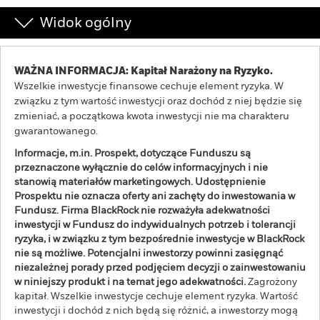
Widok ogólny
WAŻNA INFORMACJA: Kapitał Narażony na Ryzyko.
Wszelkie inwestycje finansowe cechuje element ryzyka. W
związku z tym wartość inwestycji oraz dochód z niej będzie się
zmieniać, a początkowa kwota inwestycji nie ma charakteru
gwarantowanego.
Informacje, m.in. Prospekt, dotyczące Funduszu są
przeznaczone wyłącznie do celów informacyjnych i nie
stanowią materiałów marketingowych. Udostępnienie
Prospektu nie oznacza oferty ani zachęty do inwestowania w
Fundusz. Firma BlackRock nie rozważyła adekwatności
inwestycji w Fundusz do indywidualnych potrzeb i tolerancji
ryzyka, i w związku z tym bezpośrednie inwestycje w BlackRock
nie są możliwe. Potencjalni inwestorzy powinni zasięgnąć
niezależnej porady przed podjęciem decyzji o zainwestowaniu
w niniejszy produkt i na temat jego adekwatności.
Zagrożony
kapitał. Wszelkie inwestycje cechuje element ryzyka. Wartość
inwestycji i dochód z nich będą się różnić, a inwestorzy mogą