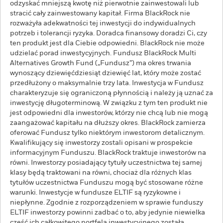
odzyskać mniejszą kwotę niż pierwotnie zainwestowali lub
stracić cały zainwestowany kapitał. Firma BlackRock nie
rozważyła adekwatności tej inwestycji do indywidualnych
potrzeb i tolerancji ryzyka. Doradca finansowy doradzi Ci, czy
ten produkt jest dla Ciebie odpowiedni. BlackRock nie może
udzielać porad inwestycyjnych. Fundusz BlackRock Multi
Alternatives Growth Fund („Fundusz”) ma okres trwania
wynoszący dziewięćdziesiąt dziewięć lat, który może zostać
przedłużony o maksymalnie trzy lata. Inwestycja w Fundusz
charakteryzuje się ograniczoną płynnością i należy ją uznać za
inwestycję długoterminową. W związku z tym ten produkt nie
jest odpowiedni dla inwestorów, którzy nie chcą lub nie mogą
zaangażować kapitału na dłuższy okres. BlackRock zamierza
oferować Fundusz tylko niektórym inwestorom detalicznym.
Kwalifikujący się inwestorzy zostali opisani w prospekcie
informacyjnym Funduszu. BlackRock traktuje inwestorów na
równi. Inwestorzy posiadający tytuły uczestnictwa tej samej
klasy będą traktowani na równi, chociaż dla różnych klas
tytułów uczestnictwa Funduszu mogą być stosowane różne
warunki. Inwestycje w fundusze ELTIF są ryzykowne i
niepłynne. Zgodnie z rozporządzeniem w sprawie funduszy
ELTIF inwestorzy powinni zadbać o to, aby jedynie niewielka
część ich całkowitego portfela inwestycyjnego została