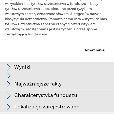
wszystkich klas tytułów uczestnictwa w funduszu – klasy
tytułów uczestnictwa zabezpieczone przed ryzykiem
walutowym zostały oznaczone słowem „Hedged” w nazwie
klasy tytułu uczestnictwa. Ponadto pełna lista wszystkich klas
tytułów uczestnictwa zabezpieczonych przed ryzykiem
walutowym udostępniana jest na życzenie przez spółkę
zarządzającą funduszem
Pokaż mniej
iShares US Mortgage Backed Securities UCITS ETF
Wyniki
Schemat
Najważniejsze fakty
O risco de crédito, as alterações das taxas de juros e/ou a
inadimplência de emissores terão um impacto significativo
nos resultados dos valore mobiliários de renda fixa.
Zobacz pełny wykres
Charakterystyka funduszu
Rebaixamentos reais ou potenciais de notas de crédito
Aktywa netto klasy tytułów
USD 825 575 089
podem aumentar o nível de risco.
Papiery wartościowe
uczestnictwa
zabezpieczone na aktywach oraz papiery wartościowe
Lokalizacje zarejestrowane
na dzień 06-sie-2026
zabezpieczone hipoteką podlegają tym samym ryzykom
Liczba pozycji
599
opisanym dla papierów wartościowych o stałym dochodzie.