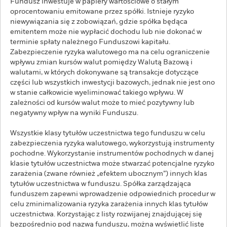
Fundusz inwestuje w papiery wartościowe o stałym
oprocentowaniu emitowane przez spółki. Istnieje ryzyko
niewywiązania się z zobowiązań, gdzie spółka będąca
emitentem może nie wypłacić dochodu lub nie dokonać w
terminie spłaty należnego Funduszowi kapitału.
Zabezpieczenie ryzyka walutowego ma na celu ograniczenie
wpływu zmian kursów walut pomiędzy Walutą Bazową i
walutami, w których dokonywane są transakcje dotyczące
części lub wszystkich inwestycji bazowych, jednak nie jest ono
w stanie całkowicie wyeliminować takiego wpływu. W
zależności od kursów walut może to mieć pozytywny lub
negatywny wpływ na wyniki Funduszu.
Wszystkie klasy tytułów uczestnictwa tego funduszu w celu
zabezpieczenia ryzyka walutowego, wykorzystują instrumenty
pochodne. Wykorzystanie instrumentów pochodnych w danej
klasie tytułów uczestnictwa może stwarzać potencjalne ryzyko
zarażenia (zwane również „efektem ubocznym”) innych klas
tytułów uczestnictwa w funduszu. Spółka zarządzająca
funduszem zapewni wprowadzenie odpowiednich procedur w
celu zminimalizowania ryzyka zarażenia innych klas tytułów
uczestnictwa. Korzystając z listy rozwijanej znajdującej się
bezpośrednio pod nazwą funduszu, można wyświetlić listę