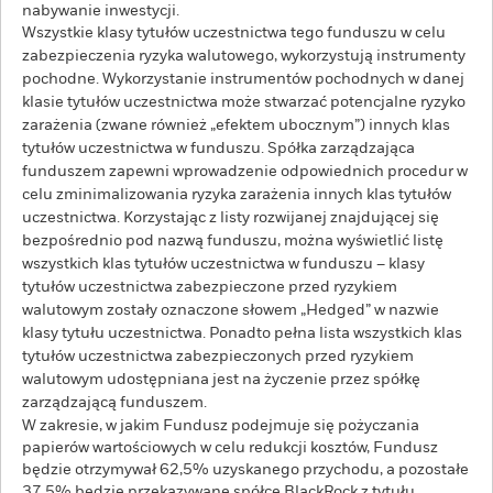
nabywanie inwestycji.
Wszystkie klasy tytułów uczestnictwa tego funduszu w celu
zabezpieczenia ryzyka walutowego, wykorzystują instrumenty
pochodne. Wykorzystanie instrumentów pochodnych w danej
klasie tytułów uczestnictwa może stwarzać potencjalne ryzyko
zarażenia (zwane również „efektem ubocznym”) innych klas
tytułów uczestnictwa w funduszu. Spółka zarządzająca
funduszem zapewni wprowadzenie odpowiednich procedur w
celu zminimalizowania ryzyka zarażenia innych klas tytułów
uczestnictwa. Korzystając z listy rozwijanej znajdującej się
bezpośrednio pod nazwą funduszu, można wyświetlić listę
wszystkich klas tytułów uczestnictwa w funduszu – klasy
tytułów uczestnictwa zabezpieczone przed ryzykiem
walutowym zostały oznaczone słowem „Hedged” w nazwie
klasy tytułu uczestnictwa. Ponadto pełna lista wszystkich klas
tytułów uczestnictwa zabezpieczonych przed ryzykiem
walutowym udostępniana jest na życzenie przez spółkę
zarządzającą funduszem.
W zakresie, w jakim Fundusz podejmuje się pożyczania
papierów wartościowych w celu redukcji kosztów, Fundusz
będzie otrzymywał 62,5% uzyskanego przychodu, a pozostałe
37,5% będzie przekazywane spółce BlackRock z tytułu