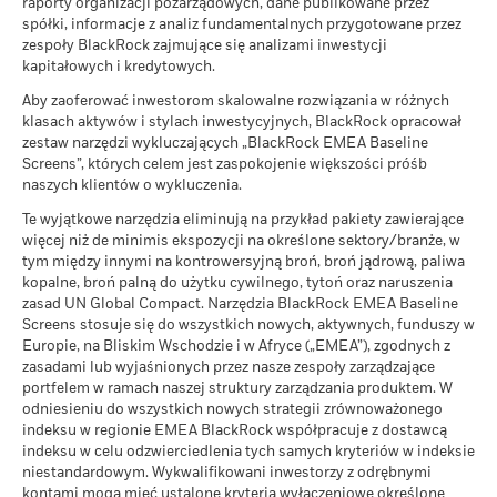
raporty organizacji pozarządowych, dane publikowane przez
Wyniki przedstawiane są po odliczeniu opłat bieżących.
Jaki zwrot możesz otrzymać po odliczeniu 
spółki, informacje z analiz fundamentalnych przygotowane przez
Kalkulacja nie obejmuje kosztów opłat za
Niekorzystny
MSCI – Tytoń
0,00%
Średni zwrot w każdym roku
zespoły BlackRock zajmujące się analizami inwestycji
subskrypcję/umorzenie.
na dzień 30-cze-2026
kapitałowych i kredytowych.
Sustainability related disclosure - EHZ-AG (pl)
Jaki zwrot możesz otrzymać po odliczeniu 
Przedstawione liczby odnoszą się do wyników osiągniętych w
MSCI – Naruszający Zasady
0,00%
Umiarkowany
Aby zaoferować inwestorom skalowalne rozwiązania w różnych
Średni zwrot w każdym roku
globalnego wpływu ONZ
przeszłości.
Wyniki osiągnięte w przeszłości nie są
klasach aktywów i stylach inwestycyjnych, BlackRock opracował
na dzień 30-cze-2026
wiarygodnym wskaźnikiem przyszłych wyników. Rynki w
zestaw narzędzi wykluczających „BlackRock EMEA Baseline
Jaki zwrot możesz otrzymać po odliczeniu 
Korzystny
przyszłości mogą się bardzo różnić. Mogą pomóc w ocenie
MSCI – Węgiel energetyczny
Screens”, których celem jest zaspokojenie większości próśb
0,00%
Średni zwrot w każdym roku
sposobu zarządzania funduszem w przeszłości
naszych klientów o wykluczenia.
Zobacz wszystkie dokumenty
Scenariusz warunków skrajnych pokazuje, ile pieniędzy
na dzień 30-cze-2026
Wyniki są prezentowane w oparciu o wartość aktywów netto
Te wyjątkowe narzędzia eliminują na przykład pakiety zawierające
możesz odzyskać w ekstremalnych warunkach rynkowych.
(WAN), przy czym w stosownych przypadkach przychód brutto
MSCI – Piaski roponośne
0,00%
więcej niż de minimis ekspozycji na określone sektory/branże, w
jest reinwestowany. Zwrot z inwestycji może wzrosnąć lub
na dzień 30-cze-2026
tym między innymi na kontrowersyjną broń, broń jądrową, paliwa
spaść w wyniku wahań kursów walutowych, jeśli inwestycja jest
kopalne, broń palną do użytku cywilnego, tytoń oraz naruszenia
dokonywana w walucie innej niż wykorzystywana w
zasad UN Global Compact. Narzędzia BlackRock EMEA Baseline
poprzednim obliczeniu wyników. Źródło: Blackrock
Screens stosuje się do wszystkich nowych, aktywnych, funduszy w
Europie, na Bliskim Wschodzie i w Afryce („EMEA”), zgodnych z
Pokrycie powiązań
43,76%
zasadami lub wyjaśnionych przez nasze zespoły zarządzające
biznesowych
portfelem w ramach naszej struktury zarządzania produktem. W
na dzień 30-cze-2026
odniesieniu do wszystkich nowych strategii zrównoważonego
Procent Funduszu nie
56,61%
indeksu w regionie EMEA BlackRock współpracuje z dostawcą
pokryty
indeksu w celu odzwierciedlenia tych samych kryteriów w indeksie
na dzień 30-cze-2026
niestandardowym. Wykwalifikowani inwestorzy z odrębnymi
kontami mogą mieć ustalone kryteria wyłączeniowe określone