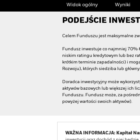
Widok ogólny
Wyniki
PODEJŚCIE INWES
Celem Funduszu jest maksymalne zwię
Fundusz inwestuje co najmniej 70% ł
niskim ratingu kredytowym lub bez rat
krótkim terminie zapadalności) i mogą
Rozwoju), których siedziba lub główn
Doradca inwestycyjny może wykorzysty
aktywów bazowych lub większej ich li
Funduszu. Fundusz może, za pośredni
powyżej wartości swoich aktywów).
WAŻNA INFORMACJA: Kapitał Nar
inwestycji oraz dochód z niej będzi