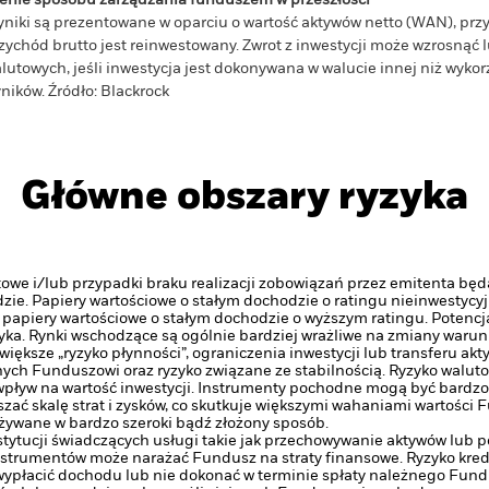
enie sposobu zarządzania funduszem w przeszłości
niki są prezentowane w oparciu o wartość aktywów netto (WAN), pr
zychód brutto jest reinwestowany. Zwrot z inwestycji może wzrosnąć
lutowych, jeśli inwestycja jest dokonywana w walucie innej niż wyk
ników. Źródło: Blackrock
Główne obszary ryzyka
owe i/lub przypadki braku realizacji zobowiązań przez emitenta będ
ie. Papiery wartościowe o stałym dochodzie o ratingu nieinwestycy
papiery wartościowe o stałym dochodzie o wyższym ratingu. Potencja
yka.
Rynki wschodzące są ogólnie bardziej wrażliwe na zmiany warun
 większe „ryzyko płynności”, ograniczenia inwestycji lub transferu ak
nych Funduszowi oraz ryzyko związane ze stabilnością.
Ryzyko waluto
pływ na wartość inwestycji.
Instrumenty pochodne mogą być bardzo 
zać skalę strat i zysków, co skutkuje większymi wahaniami wartości
żywane w bardzo szeroki bądź złożony sposób.
stytucji świadczących usługi takie jak przechowywanie aktywów lub 
strumentów może narażać Fundusz na straty finansowe.
Ryzyko kre
ypłacić dochodu lub nie dokonać w terminie spłaty należnego Fund