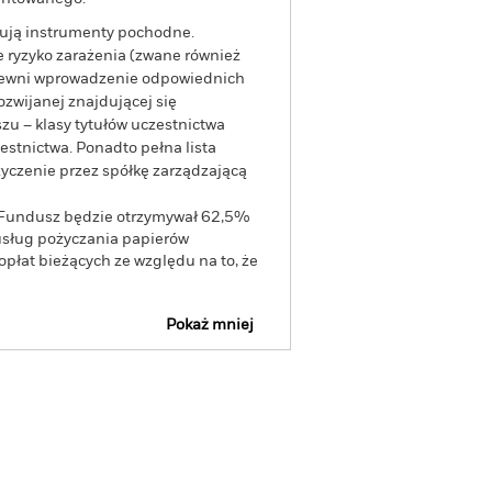
tują instrumenty pochodne.
 ryzyko zarażenia (zwane również
apewni wprowadzenie odpowiednich
ozwijanej znajdującej się
zu – klasy tytułów uczestnictwa
stnictwa. Ponadto pełna lista
yczenie przez spółkę zarządzającą
, Fundusz będzie otrzymywał 62,5%
usług pożyczania papierów
opłat bieżących ze względu na to, że
Pokaż mniej
na
Prospekt emisyjny
Pobierz
Udziały
Literatura