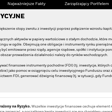
Najważniejsze Fakty
Zarządzający Portfelem
TYCYJNE
kszenie stopy zwrotu z inwestycji poprzez połączenie wzrostu kap
ącznych aktywów w papiery wartościowe o stałym dochodzie, które m
ingu w ogóle. Obejmują one obligacje i instrumenty rynku pieniężne
 być emitowane przez rządy, agencje rządowe, spółki i instytucje p
y obszar prowadzenia działalności należy do rynków wschodzących.
wać finansowe instrumenty pochodne (FDI) (tj. inwestycje, których c
czbie) jako pomoc w osiągnięciu celu inwestycyjnego Funduszu oraz z
ctwem FDI, generować dźwignię finansową (tj. w sytuacji, gdy Fund
ażony na Ryzyko.
Wszelkie inwestycje finansowe cechuje element r
e się zmieniać, a początkowa kwota inwestycji nie ma charakteru gwa