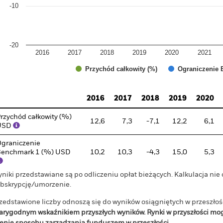
-10
-20
2016
2017
2018
2019
2020
2021
Przychód całkowity (%)
Ograniczenie 
d of interactive chart.
2016
2017
2018
2019
2020
rzychód całkowity (%)
12,6
7,3
-7,1
12,2
6,1
USD
graniczenie
enchmark 1 (%) USD
10,2
10,3
-4,3
15,0
5,3
niki przedstawiane są po odliczeniu opłat bieżących. Kalkulacja nie
bskrypcję/umorzenie.
zedstawione liczby odnoszą się do wyników osiągniętych w przeszłoś
arygodnym wskaźnikiem przyszłych wyników. Rynki w przyszłości mo