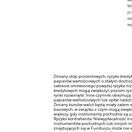
oc
Wy
pr
wa
wy
Zmiany stóp procentowych, ryzyko kredyt
papierów wartościowych o stałym dochodz
zakresie omówionego powyżej ryzyka niż 
kredytowych mogą zwiększyć poziom ryz
rynki rozwinięte. Inne czynniki obejmują
papierów wartościowych lub opłat należ
Zmiany kursów walut będą miały zatem w
bazowych, w związku z czym mogą zwięks
większy, gdy instrumenty pochodne są u
Ryzyko kontrahenta: Niewypłacalność in
instrumentów pochodnych lub innych in
znajdujących się w Funduszu może nie w