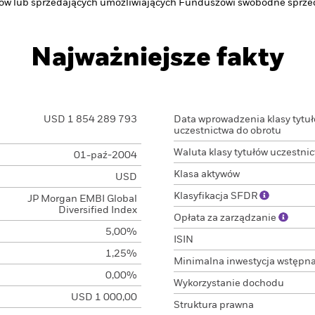
ców lub sprzedających umożliwiających Funduszowi swobodne sprzed
Najważniejsze fakty
USD 1 854 289 793
Data wprowadzenia klasy tytu
uczestnictwa do obrotu
Waluta klasy tytułów uczestni
01-paź-2004
Klasa aktywów
USD
Klasyfikacja SFDR
JP Morgan EMBI Global
Diversified Index
Opłata za zarządzanie
5,00%
ISIN
1,25%
Minimalna inwestycja wstępn
0,00%
Wykorzystanie dochodu
USD 1 000,00
Struktura prawna