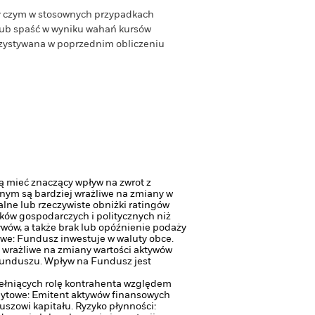
zy czym w stosownych przypadkach
 lub spaść w wyniku wahań kursów
orzystywana w poprzednim obliczeniu
ą mieć znaczący wpływ na zwrot z
jnym są bardziej wrażliwe na zmiany w
lne lub rzeczywiste obniżki ratingów
ków gospodarczych i politycznych niż
tywów, a także brak lub opóźnienie podaży
we: Fundusz inwestuje w waluty obce.
wrażliwe na zmiany wartości aktywów
 Funduszu. Wpływ na Fundusz jest
pełniących rolę kontrahenta względem
dytowe: Emitent aktywów finansowych
uszowi kapitału.
Ryzyko płynności: