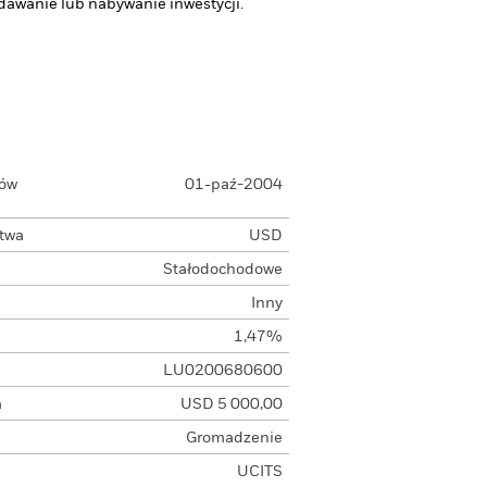
awanie lub nabywanie inwestycji.
łów
01-paź-2004
ctwa
USD
Stałodochodowe
Inny
1,47%
LU0200680600
a
USD 5 000,00
Gromadzenie
UCITS