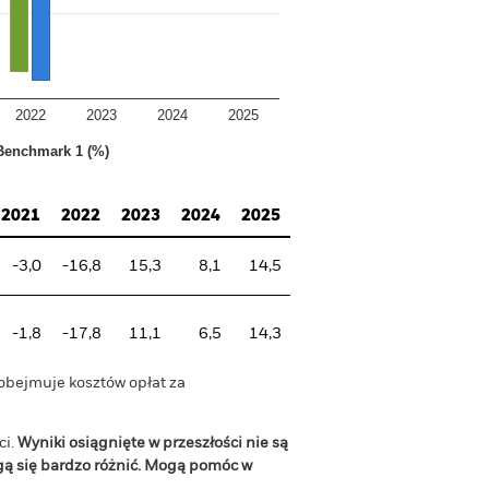
2022
2023
2024
2025
Benchmark 1 (%)
2021
2022
2023
2024
2025
-3,0
-16,8
15,3
8,1
14,5
-1,8
-17,8
11,1
6,5
14,3
 obejmuje kosztów opłat za
ci.
Wyniki osiągnięte w przeszłości nie są
gą się bardzo różnić. Mogą pomóc w