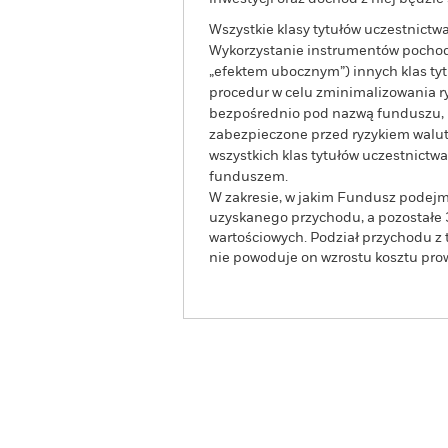
Wszystkie klasy tytułów uczestnict
Wykorzystanie instrumentów pochodn
„efektem ubocznym”) innych klas t
procedur w celu zminimalizowania ryz
bezpośrednio pod nazwą funduszu, mo
zabezpieczone przed ryzykiem walut
wszystkich klas tytułów uczestnict
funduszem.
W zakresie, w jakim Fundusz podejm
uzyskanego przychodu, a pozostałe 
wartościowych. Podział przychodu z 
nie powoduje on wzrostu kosztu pr
BGF Emerging Markets B
Widok ogólny
Wyniki