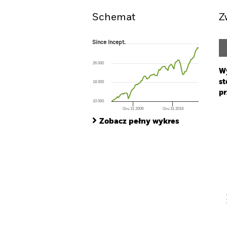
Schemat
Z
Since Incept.
Since Incept.
Line chart with 89 data points.
The chart has 1 X axis displaying Time. Ran
26 000
The chart has 1 Y axis displaying values. Range
Wy
st
18 000
pr
10 000
Gru 31 2009
Gru 31 2019
Ch
End of interactive chart.
Ba
Zobacz pełny wykres
Th
Th
V