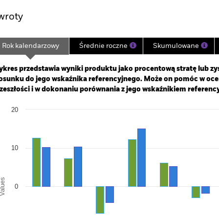
wroty
Rok kalendarzowy
Średnie roczne
Skumulowane
ge: 2004-07-01 00:00:00 to 2026-07-31 00:00:00.
: 0 to 240.
kres przedstawia wyniki produktu jako procentową stratę lub zys
osunku do jego wskaźnika referencyjnego. Może on pomóc w oc
zeszłości i w dokonaniu porównania z jego wskaźnikiem referenc
art
20
r chart with 2 data series.
e chart has 1 X axis displaying categories.
e chart has 1 Y axis displaying Values. Range: -20 to 20.
10
alues
0