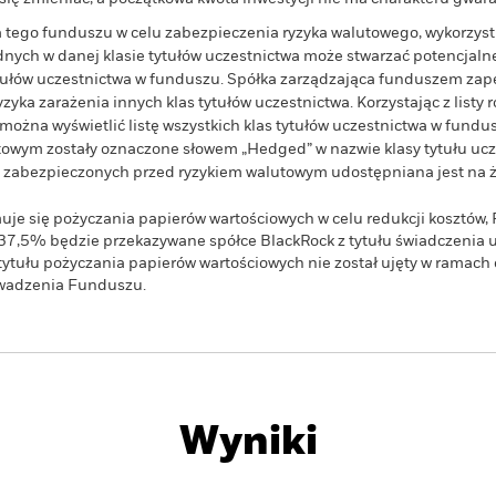
wa tego funduszu w celu zabezpieczenia ryzyka walutowego, wykorzys
ych w danej klasie tytułów uczestnictwa może stwarzać potencjalne
ytułów uczestnictwa w funduszu. Spółka zarządzająca funduszem z
yka zarażenia innych klas tytułów uczestnictwa. Korzystając z listy r
żna wyświetlić listę wszystkich klas tytułów uczestnictwa w fundus
owym zostały oznaczone słowem „Hedged” w nazwie klasy tytułu ucze
wa zabezpieczonych przed ryzykiem walutowym udostępniana jest na ż
uje się pożyczania papierów wartościowych w celu redukcji kosztów
37,5% będzie przekazywane spółce BlackRock z tytułu świadczenia 
tytułu pożyczania papierów wartościowych nie został ujęty w ramach 
owadzenia Funduszu.
PRIIP KID
Karta informacyj
ond Fund
Wyniki
Najważniejsze Fakty
Zarządzający Portfelem