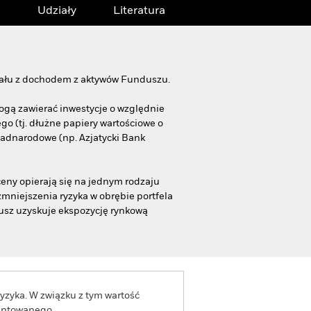
Udziały
Literatura
itału z dochodem z aktywów Funduszu.
ogą zawierać inwestycje o względnie
go (tj. dłużne papiery wartościowe o
onadnarodowe (np. Azjatycki Bank
eny opierają się na jednym rodzaju
mniejszenia ryzyka w obrębie portfela
usz uzyskuje ekspozycję rynkową
yzyka. W związku z tym wartość
rantowanego.