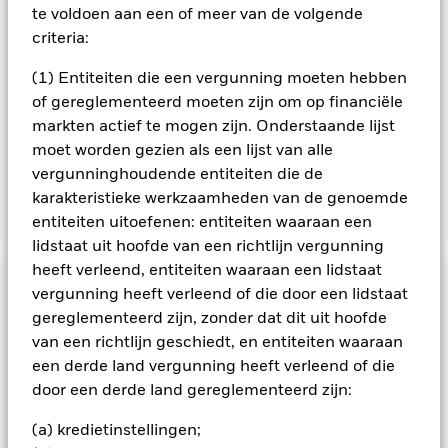
te voldoen aan een of meer van de volgende
In de mate waarin het Fonds effecten uitleent om zijn kosten
criteria:
te reduceren, ontvangt het Fonds 62,5% van de hiermee
verbonden inkomsten en komen de resterende 37,5% ten
(1) Entiteiten die een vergunning moeten hebben
goede aan BlackRock als effectenuitleenagent. Aangezien de
of gereglementeerd moeten zijn om op financiële
verdeling van opbrengsten uit effectenleningen de
markten actief te mogen zijn. Onderstaande lijst
exploitatiekosten van het Fonds niet verhoogt, is deze niet in
moet worden gezien als een lijst van alle
de lopende kosten opgenomen.
vergunninghoudende entiteiten die de
karakteristieke werkzaamheden van de genoemde
Toon minder
entiteiten uitoefenen: entiteiten waaraan een
lidstaat uit hoofde van een richtlijn vergunning
BGF Global Smaller Companies Fund
heeft verleend, entiteiten waaraan een lidstaat
Risicometer
vergunning heeft verleend of die door een lidstaat
gereglementeerd zijn, zonder dat dit uit hoofde
Performance
van een richtlijn geschiedt, en entiteiten waaraan
een derde land vergunning heeft verleend of die
Rendement
door een derde land gereglementeerd zijn:
Kerngegevens
Aandelen in kleinere bedrijven worden gewoonlijk in kleinere
volumes verhandeld en vertonen grotere
(a) kredietinstellingen;
koersschommelingen dan die van grotere bedrijven.
De
Portefeuille kenmerken
waarde van aandelen en aandelengerelateerde effecten kan