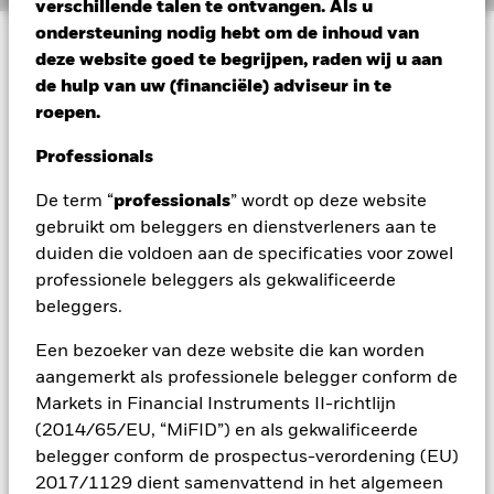
verschillende talen te ontvangen. Als u
ondersteuning nodig hebt om de inhoud van
deze website goed te begrijpen, raden wij u aan
BELANGRIJKE GEGEVENS: Kapitaalrisico.
De waarde en
het rendement van beleggingen kunnen dalen en stijgen, en
de hulp van uw (financiële) adviseur in te
zijn niet gegarandeerd. Beleggers verliezen mogelijk hun
roepen.
oorspronkelijke inleg.
Professionals
Alle aandelenklassen met valutahedging van dit fonds
gebruiken derivaten om valutarisico's af te dekken. Het
De term “
professionals
” wordt op deze website
gebruik van derivaten voor een aandelenklasse kan een
gebruikt om beleggers en dienstverleners aan te
potentieel besmettingsrisico (ook bekend als spill-over) voor
duiden die voldoen aan de specificaties voor zowel
andere aandelenklassen in het fonds betekenen. De
professionele beleggers als gekwalificeerde
beheermaatschappij van het fonds waarborgt dat er
geschikte procedures worden gebruikt om het
beleggers.
besmettingsrisico voor andere aandelenklassen te
minimaliseren. Via het uitklapvakje direct onder de naam van
Een bezoeker van deze website die kan worden
het fonds, kunt u een lijst van alle aandelenklassen in het
aangemerkt als professionele belegger conform de
fonds bekijken – aandelenklassen met valutahedging worden
Markets in Financial Instruments II-richtlijn
aangegeven door het woord 'Hedged' in de naam van de
(2014/65/EU, “MiFID”) en als gekwalificeerde
aandelenklasse. Daarnaast is een volledige lijst van alle
belegger conform de prospectus-verordening (EU)
aandelenklassen met valutahedging op aanvraag
2017/1129 dient samenvattend in het algemeen
verkrijgbaar bij de beheermaatschappij van het fonds.