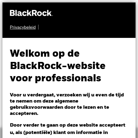
Privacybeleid
AANDELEN
BGF Global Smaller
Welkom op de
Companies Fund
BlackRock-website
voor professionals
Voor u verdergaat, verzoeken wij u even de tijd
te nemen om deze algemene
gebruiksvoorwaarden door te lezen en te
NAV per 07/aug/2026
Verandering NAV 1 dag per 07/aug/2026
accepteren.
EUR 9,99
EUR 0,03 (0,30%)
Door verder te gaan op deze website accepteert
u, als (potentiële) klant om informatie in
Overzicht