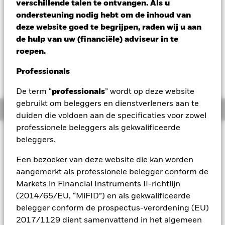
verschillende talen te ontvangen. Als u
EUR 11,00
ondersteuning nodig hebt om de inhoud van
Variatie 52wk: 10,89 - 11,21
deze website goed te begrijpen, raden wij u aan
Verandering NAV 1 dag per 04/aug/2026
de hulp van uw (financiële) adviseur in te
EUR 0,02 (0,20%)
roepen.
Professionals
De term “
professionals
” wordt op deze website
gebruikt om beleggers en dienstverleners aan te
Overzicht
duiden die voldoen aan de specificaties voor zowel
professionele beleggers als gekwalificeerde
Beleggingsdoel
beleggers.
Het BlackRock Ultra High Quality Euro Government Bond
Een bezoeker van deze website die kan worden
Index Fund (het "Fonds") streeft ernaar om het rendement
van de iBoxx Euro Eurozone AAA Index nauwgezet te volgen,
aangemerkt als professionele belegger conform de
die is ontworpen om de prestaties van de AAA-
Markets in Financial Instruments II-richtlijn
geclassificeerde, in euro's uitgedrukte staatsobligatiemarkt
(2014/65/EU, “MiFID”) en als gekwalificeerde
te weerspiegelen.
belegger conform de prospectus-verordening (EU)
2017/1129 dient samenvattend in het algemeen