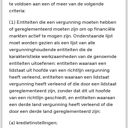
te voldoen aan een of meer van de volgende
criteria:
BELANGRIJKE GEGEVENS: Kapitaalrisico.
De waarde en
het rendement van beleggingen kunnen dalen en stijgen, en
(1) Entiteiten die een vergunning moeten hebben
zijn niet gegarandeerd. Beleggers verliezen mogelijk hun
of gereglementeerd moeten zijn om op financiële
oorspronkelijke inleg.
markten actief te mogen zijn. Onderstaande lijst
Alle aandelenklassen met valutahedging van dit fonds
moet worden gezien als een lijst van alle
gebruiken derivaten om valutarisico's af te dekken. Het
vergunninghoudende entiteiten die de
gebruik van derivaten voor een aandelenklasse kan een
karakteristieke werkzaamheden van de genoemde
potentieel besmettingsrisico (ook bekend als spill-over) voor
entiteiten uitoefenen: entiteiten waaraan een
andere aandelenklassen in het fonds betekenen. De
beheermaatschappij van het fonds waarborgt dat er
lidstaat uit hoofde van een richtlijn vergunning
geschikte procedures worden gebruikt om het
heeft verleend, entiteiten waaraan een lidstaat
besmettingsrisico voor andere aandelenklassen te
vergunning heeft verleend of die door een lidstaat
minimaliseren. Via het uitklapvakje direct onder de naam van
gereglementeerd zijn, zonder dat dit uit hoofde
het fonds, kunt u een lijst van alle aandelenklassen in het
van een richtlijn geschiedt, en entiteiten waaraan
fonds bekijken – aandelenklassen met valutahedging worden
een derde land vergunning heeft verleend of die
aangegeven door het woord 'Hedged' in de naam van de
door een derde land gereglementeerd zijn:
aandelenklasse. Daarnaast is een volledige lijst van alle
aandelenklassen met valutahedging op aanvraag
(a) kredietinstellingen;
verkrijgbaar bij de beheermaatschappij van het fonds.