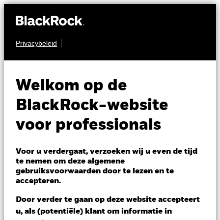
Privacybeleid
OBLIGATIES
iShares Ultra High
Welkom op de
Quality Euro
BlackRock-website
Government Bond
voor professionals
Index Fund (IE)
Voor u verdergaat, verzoeken wij u even de tijd
te nemen om deze algemene
gebruiksvoorwaarden door te lezen en te
accepteren.
Door verder te gaan op deze website accepteert
u, als (potentiële) klant om informatie in
NAV per 04/aug/2026