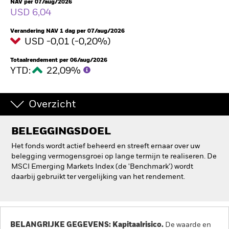
NAV per 07/aug/2026
USD 6,04
BlackRock
Verandering NAV 1 dag per 07/aug/2026
iShares
USD -0,01 (-0,20%)
Totaalrendement per 06/aug/2026
Aladdin
YTD:
22,09%
Ons bedrijf
Overzicht
BELEGGINGSDOEL
Het fonds wordt actief beheerd en streeft ernaar over uw
belegging vermogensgroei op lange termijn te realiseren. De
MSCI Emerging Markets Index (de 'Benchmark') wordt
daarbij gebruikt ter vergelijking van het rendement.
BELANGRIJKE GEGEVENS: Kapitaalrisico.
De waarde en