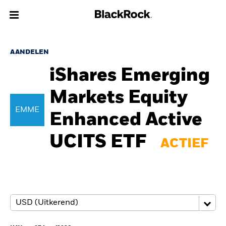
Over Ons
AANDELEN
iShares Emerging
Producten
Markets Equity
Thema's
EMME
Enhanced Active
Inzichten
UCITS ETF
ACTIEF
Beleggingsinformatie
Particulieren
Nederland
Change location