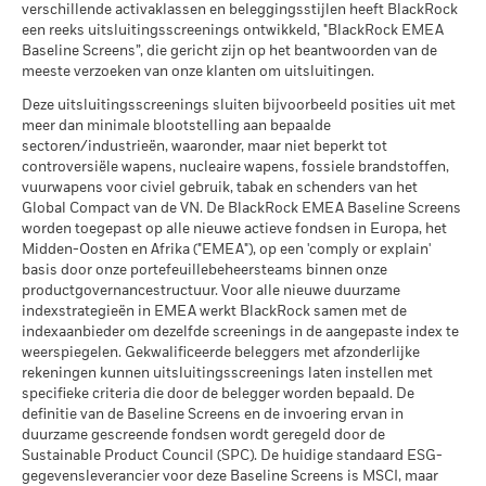
Wat u kunt terugkrijgen na aftrek van kost
verschillende activaklassen en beleggingsstijlen heeft BlackRock
Gematigd
weergegeven cijfers hebben betrekking op resultaten in het
per 17/jul/2026
Gemiddeld rendement per jaar
MSCI – Overtreders van
0,00%
een reeks uitsluitingsscreenings ontwikkeld, "BlackRock EMEA
verleden. In het verleden behaalde resultaten zijn geen
Global Compact van de VN
Baseline Screens”, die gericht zijn op het beantwoorden van de
MSCI Gewogen Gemiddelde
156,37
betrouwbare indicator voor toekomstige resultaten. Het beleid
per 06/aug/2026
Wat u kunt terugkrijgen na aftrek van kost
Koolstofintensiteit (ton CO2-
meeste verzoeken van onze klanten om uitsluitingen.
Gunstig
van BlackRock is om rendementsgegevens openbaar te
Gemiddeld rendement per jaar
eq/$ miljoen OMZET)
MSCI – Ketelkool
0,00%
maken met een vertraging van één maand. Dit betekent dat
Deze uitsluitingsscreenings sluiten bijvoorbeeld posities uit met
per 17/jul/2026
Het stressscenario laat zien wat u zou kunnen terugkrijgen in
per 06/aug/2026
het rendement van 01/01/2019 tot 31/12/2019 openbaar
meer dan minimale blootstelling aan bepaalde
extreme marktomstandigheden.
MSCI Impliciete
> 2,5 - 3,0 °C
kan worden gemaakt vanaf 01/02/2020.
sectoren/industrieën, waaronder, maar niet beperkt tot
MSCI – Oliezand
0,00%
Temperatuurstijging (0-3,0+
controversiële wapens, nucleaire wapens, fossiele brandstoffen,
per 06/aug/2026
°C)
vuurwapens voor civiel gebruik, tabak en schenders van het
Het maximale uitgeleende percentage kan in de loop der tijd
per 17/jul/2026
Global Compact van de VN. De BlackRock EMEA Baseline Screens
stijgen of dalen.
worden toegepast op alle nieuwe actieve fondsen in Europa, het
MSCI ESG % Dekking
97,76
Midden-Oosten en Afrika ("EMEA"), op een 'comply or explain'
per 17/jul/2026
Het primaire risico bij securities lending is dat de lener zijn
Betrokkenheid van
95,15%
basis door onze portefeuillebeheersteams binnen onze
verplichting om de geleende effecten terug te geven, niet kan
bedrijfsleven Dekking
MSCI ESG-kwaliteitsscore –
76,30
productgovernancestructuur. Voor alle nieuwe duurzame
nakomen, terwijl de contante waarde van het onderpand lager
Percentiel peer
per 06/aug/2026
indexstrategieën in EMEA werkt BlackRock samen met de
is dan de kosten van het terugkopen van de effecten.
per 17/jul/2026
indexaanbieder om dezelfde screenings in de aangepaste index te
Percentage niet-gedekt
4,85%
weerspiegelen. Gekwalificeerde beleggers met afzonderlijke
Fonds
Fondsen in peergroup
1.329
rekeningen kunnen uitsluitingsscreenings laten instellen met
per 06/aug/2026
per 17/jul/2026
specifieke criteria die door de belegger worden bepaald. De
definitie van de Baseline Screens en de invoering ervan in
MSCI Gewogen Gemiddelde
87,63
De blootstellingen van BlackRock inzake betrokkenheid van
Koolstofintensiteit % Dekking
duurzame gescreende fondsen wordt geregeld door de
het bedrijfsleven, zoals hierboven weergegeven voor
Sustainable Product Council (SPC). De huidige standaard ESG-
Ketelkool en Oliezand, worden berekend en gerapporteerd
per 17/jul/2026
gegevensleverancier voor deze Baseline Screens is MSCI, maar