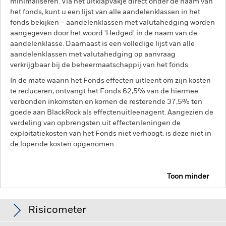
minimaliseren. Via het uitklapvakje direct onder de naam van
het fonds, kunt u een lijst van alle aandelenklassen in het
fonds bekijken – aandelenklassen met valutahedging worden
aangegeven door het woord 'Hedged' in de naam van de
aandelenklasse. Daarnaast is een volledige lijst van alle
aandelenklassen met valutahedging op aanvraag
verkrijgbaar bij de beheermaatschappij van het fonds.
In de mate waarin het Fonds effecten uitleent om zijn kosten
te reduceren, ontvangt het Fonds 62,5% van de hiermee
verbonden inkomsten en komen de resterende 37,5% ten
goede aan BlackRock als effectenuitleenagent. Aangezien de
verdeling van opbrengsten uit effectenleningen de
exploitatiekosten van het Fonds niet verhoogt, is deze niet in
de lopende kosten opgenomen.
Toon minder
BGF Euro Income Fixed Maturity Bond Fund 2029
Risicometer