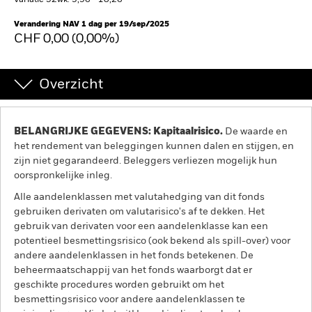
Variatie 52wk: 9,96 - 10,26
BlackRock
Verandering NAV 1 dag per 19/sep/2025
CHF 0,00 (0,00%)
iShares
Overzicht
Aladdin
Ons bedrijf
BELANGRIJKE GEGEVENS: Kapitaalrisico.
De waarde en
het rendement van beleggingen kunnen dalen en stijgen, en
zijn niet gegarandeerd. Beleggers verliezen mogelijk hun
oorspronkelijke inleg.
Alle aandelenklassen met valutahedging van dit fonds
gebruiken derivaten om valutarisico's af te dekken. Het
gebruik van derivaten voor een aandelenklasse kan een
potentieel besmettingsrisico (ook bekend als spill-over) voor
andere aandelenklassen in het fonds betekenen. De
beheermaatschappij van het fonds waarborgt dat er
geschikte procedures worden gebruikt om het
besmettingsrisico voor andere aandelenklassen te