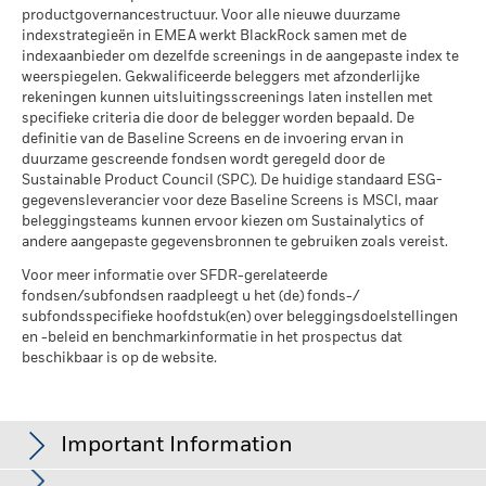
per 17/jul/2026
productgovernancestructuur. Voor alle nieuwe duurzame
indexstrategieën in EMEA werkt BlackRock samen met de
Fondsen in peergroup
562
indexaanbieder om dezelfde screenings in de aangepaste index te
per 17/jul/2026
weerspiegelen. Gekwalificeerde beleggers met afzonderlijke
rekeningen kunnen uitsluitingsscreenings laten instellen met
MSCI Gewogen Gemiddelde
0,17
Koolstofintensiteit % Dekking
specifieke criteria die door de belegger worden bepaald. De
definitie van de Baseline Screens en de invoering ervan in
per 17/jul/2026
duurzame gescreende fondsen wordt geregeld door de
Sustainable Product Council (SPC). De huidige standaard ESG-
Alle data komen van MSCI ESG Fund Ratings per
gegevensleverancier voor deze Baseline Screens is MSCI, maar
17/jul/2026, op basis van posities per 31/mrt/2026. De
beleggingsteams kunnen ervoor kiezen om Sustainalytics of
duurzaamheidskenmerken van het fonds kunnen bijgevolg
andere aangepaste gegevensbronnen te gebruiken zoals vereist.
van tijd tot tijd verschillen van de MSCI ESG Fund Ratings.
Voor meer informatie over SFDR-gerelateerde
fondsen/subfondsen raadpleegt u het (de) fonds-/
Om in MSCI ESG Fund Ratings te worden opgenomen, moet
subfondsspecifieke hoofdstuk(en) over beleggingsdoelstellingen
65% (of 50% voor obligatiefondsen en geldmarktfondsen)
en -beleid en benchmarkinformatie in het prospectus dat
van de brutoweging van het fonds komen van effecten die
beschikbaar is op de website.
door MSCI ESG Research zijn geanalyseerd (bepaalde
contante posities en andere activasoorten die door MSCI voor
ESG-analyse niet relevant worden geacht, worden verwijderd
vóór de berekening van de brutoweging van een fonds; de
Important Information
absolute waarden van shortposities worden inbegrepen maar
behandeld als niet-geanalyseerd), moeten de posities van