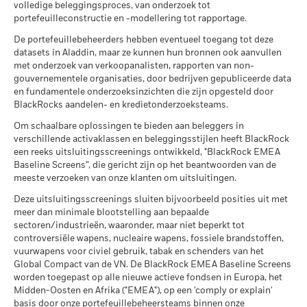
volledige beleggingsproces, van onderzoek tot
kosten. Instap-/uitstapvergoedingen worden niet in
per
methodologie die MSCI hanteert bij de berekening van de
portefeuilleconstructie en -modellering tot rapportage.
aanmerking genomen bij de berekening.
duurzaamheidsmaatstaven.
Scenario's
De portefeuillebeheerders hebben eventueel toegang tot deze
De getoonde cijfers hebben betrekking op de prestaties in het
datasets in Aladdin, maar ze kunnen hun bronnen ook aanvullen
MSCI ESG-Fondsrating (AAA-
Er is geen minimaal gegarandeerd rendement
BBB
verleden.
In het verleden behaalde resultaten vormen geen
Minimum
met onderzoek van verkoopanalisten, rapporten van non-
CCC)
betrouwbare indicator voor toekomstige resultaten. Markten
gouvernementele organisaties, door bedrijven gepubliceerde data
per 17/jul/2026
Wat u kunt terugkrijgen na aftrek van kost
kunnen zich in de toekomst heel anders ontwikkelen. Het kan
en fundamentele onderzoeksinzichten die zijn opgesteld door
Stressscenario
Gemiddeld rendement per jaar
u helpen om te beoordelen hoe het fonds in het verleden
MSCI ESG-kwaliteitsscore (0-
BlackRocks aandelen- en kredietonderzoeksteams.
5,66
10)
werd beheerd
Om schaalbare oplossingen te bieden aan beleggers in
Wat u kunt terugkrijgen na aftrek van kost
per 17/jul/2026
De prestaties worden weergegeven op basis van de netto-
Ongunstig
verschillende activaklassen en beleggingsstijlen heeft BlackRock
Gemiddeld rendement per jaar
inventariswaarde (NIW), waarbij de bruto-inkomsten, indien
Wereldwijde classificatie van
Target Maturity Bond EUR
een reeks uitsluitingsscreenings ontwikkeld, "BlackRock EMEA
van toepassing, worden herbelegd. Het rendement van uw
fondsen door Lipper
2020+
Baseline Screens”, die gericht zijn op het beantwoorden van de
Wat u kunt terugkrijgen na aftrek van kost
Gematigd
belegging kan stijgen of dalen als gevolg van
per 17/jul/2026
meeste verzoeken van onze klanten om uitsluitingen.
Gemiddeld rendement per jaar
valutaschommelingen als uw belegging wordt gedaan in een
MSCI Gewogen Gemiddelde
1,63
Deze uitsluitingsscreenings sluiten bijvoorbeeld posities uit met
andere valuta dan die gebruikt in de berekening van de
Wat u kunt terugkrijgen na aftrek van kost
Koolstofintensiteit (ton CO2-
Gunstig
meer dan minimale blootstelling aan bepaalde
Gemiddeld rendement per jaar
prestaties in het verleden. Bron: Blackrock
eq/$ miljoen OMZET)
sectoren/industrieën, waaronder, maar niet beperkt tot
per 17/jul/2026
Het stressscenario laat zien wat u zou kunnen terugkrijgen in
controversiële wapens, nucleaire wapens, fossiele brandstoffen,
vuurwapens voor civiel gebruik, tabak en schenders van het
extreme marktomstandigheden.
MSCI ESG % Dekking
95,66
Global Compact van de VN. De BlackRock EMEA Baseline Screens
per 17/jul/2026
worden toegepast op alle nieuwe actieve fondsen in Europa, het
MSCI ESG-kwaliteitsscore –
10,50
Midden-Oosten en Afrika ("EMEA"), op een 'comply or explain'
Percentiel peer
basis door onze portefeuillebeheersteams binnen onze