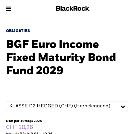
Over Ons
OBLIGATIES
BGF Euro Income
Producten
Fixed Maturity Bond
Thema's
Fund 2029
Inzichten
Beleggingsinformatie
Particulieren
NAV per 19/sep/2025
Nederland
CHF 10,26
Change location