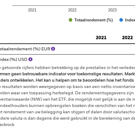
2021
2022
2023
Totaalrendement (%)
Index
d of interactive chart.
2021
2022
otaalrendement (%) EUR
ndex (%) USD
 getoonde cijfers hebben betrekking op de prestaties in het verlede
rmen geen betrouwbare indicator voor toekomstige resultaten. Mark
ders ontwikkelen. Het kan u helpen om te beoordelen hoe het fonds
 resultaten worden weergegeven op basis van een netto-inventaris
rden waar van toepassing herbelegd. De rendementsgegevens zijn 
ventariswaarde (NIW) van het ETF, die mogelijk niet gelijk is aan de m
ndeelhouders kunnen opbrengsten boeken die verschillen van het 
t rendement van uw belegging kan stijgen of dalen door valutasch
dere valuta is dan degene die werd gebruikt in de berekening van de
ackrock.