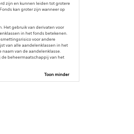
rd zijn en kunnen leiden tot grotere
 Fonds kan groter zijn wanneer op
n. Het gebruik van derivaten voor
lenklassen in het fonds betekenen.
smettingsrisico voor andere
jst van alle aandelenklassen in het
e naam van de aandelenklasse.
ij de beheermaatschappij van het
Toon minder
tus
Download
s
Documenten