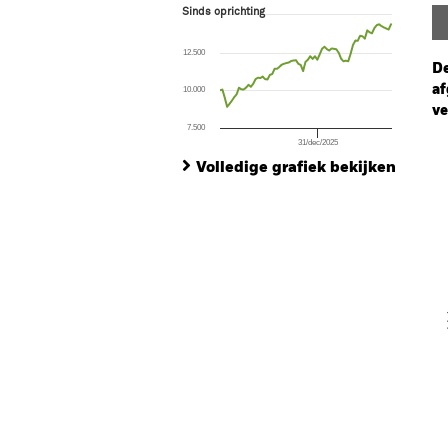
Sinds oprichting
Sinds oprichting
Line chart with 73 data points.
The chart has 1 X axis displaying Time. Ran
12.500
The chart has 1 Y axis displaying values. Range
De
af
10.000
ve
7.500
31/dec/2025
Ch
End of interactive chart.
Ba
Volledige grafiek bekijken
Th
Th
V