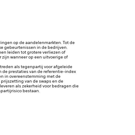
lingen op de aandelenmarkten. Tot de
ke gebeurtenissen in de bedrijven.
n leiden tot grotere verliezen of
 zijn wanneer op een uitvoerige of
ptreden als tegenpartij voor afgeleide
de prestaties van de referentie-index
veren in overeenstemming met de
 prijszetting van de swaps en de
e leveren als zekerheid voor bedragen die
artijrisico bestaan.