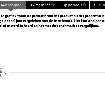
Kalenderjaar
12 maanden
Op jaarbasis
Cumula
ge: 2025-03-17 00:00:00 to 2026-08-06 00:00:00.
: -25 to 50.
ze grafiek toont de prestatie van het product als het procentuele v
gelopen 0 jaar vergeleken met de benchmark. Het kan u helpen o
rleden werd beheerd en het met de benchmark te vergelijken.
art
r chart with 2 data series.
e chart has 1 X axis displaying categories.
e chart has 1 Y axis displaying Values. Range: -0.5 to 0.5.
alues
0