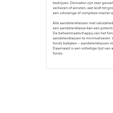
bedrijven. Derivaten zijn zeer gevoe
verliezen of winsten, wat leidt tot
een uitvoerige of complexe manier 
Alle aandelenklassen met valutahedg
een aandelenklasse kan een potentie
De beheermaatschappij van het fond
aandelenklassen te minimaliseren. Vi
fonds bekijken – aandelenklassen 
Daarnaast is een volledige lijst va
fonds.
iShares Russell 2000 Swa
UCITS ETF
RU2E
Overzicht
Ren