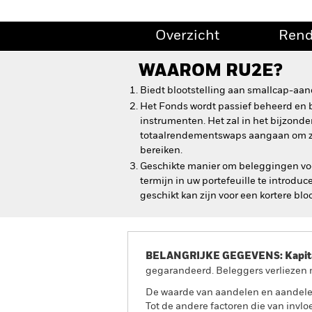
Overzicht
Ren
WAAROM
RU2E
?
Biedt blootstelling aan smallcap-aan
Het Fonds wordt passief beheerd en b
instrumenten. Het zal in het bijzonde
totaalrendementswaps aangaan om zi
bereiken.
Geschikte manier om beleggingen voo
termijn in uw portefeuille te introdu
geschikt kan zijn voor een kortere blo
BELANGRIJKE GEGEVENS: Kapitaa
gegarandeerd. Beleggers verliezen m
De waarde van aandelen en aandele
Tot de andere factoren die van invlo