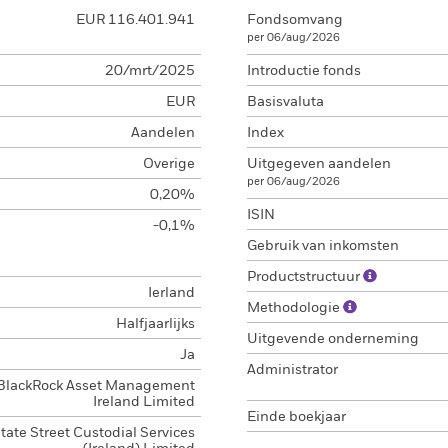
EUR 116.401.941
Fondsomvang
per 06/aug/2026
20/mrt/2025
Introductie fonds
EUR
Basisvaluta
Aandelen
Index
Overige
Uitgegeven aandelen
per 06/aug/2026
0,20%
ISIN
-0,1%
Gebruik van inkomsten
Productstructuur
Ierland
Methodologie
Halfjaarlijks
Uitgevende onderneming
Ja
Administrator
BlackRock Asset Management
Ireland Limited
Einde boekjaar
tate Street Custodial Services