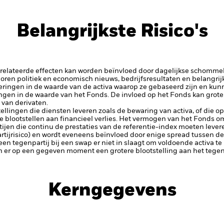
Belangrijkste Risico's
elateerde effecten kan worden beïnvloed door dagelijkse schomme
horen politiek en economisch nieuws, bedrijfsresultaten en belangrij
eringen in de waarde van de activa waarop ze gebaseerd zijn en kunne
ingen in de waarde van het Fonds. De invloed op het Fonds kan groter
van derivaten.
tellingen die diensten leveren zoals de bewaring van activa, of die o
lootstellen aan financieel verlies.
Het vermogen van het Fonds om 
artijen die continu de prestaties van de referentie-index moeten le
tijrisico) en wordt eveneens beïnvloed door enige spread tussen de
 een tegenpartij bij een swap er niet in slaagt om voldoende activa t
n er op een gegeven moment een grotere blootstelling aan het tegenp
Kerngegevens