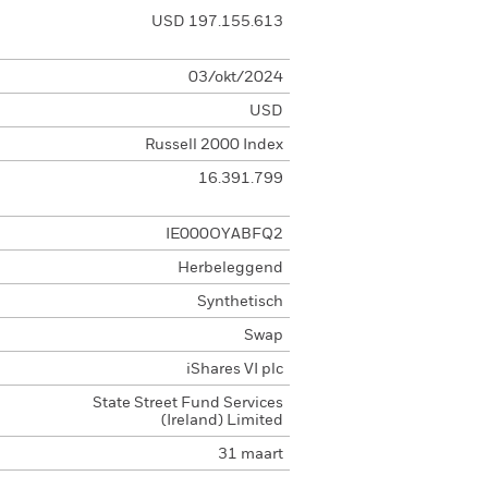
USD 197.155.613
03/okt/2024
USD
Russell 2000 Index
16.391.799
IE000OYABFQ2
Herbeleggend
Synthetisch
Swap
iShares VI plc
State Street Fund Services
(Ireland) Limited
31 maart