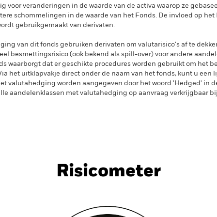
lig voor veranderingen in de waarde van de activa waarop ze gebasee
 grotere schommelingen in de waarde van het Fonds. De invloed op het
wordt gebruikgemaakt van derivaten.
ing van dit fonds gebruiken derivaten om valutarisico's af te dekke
el besmettingsrisico (ook bekend als spill-over) voor andere aande
s waarborgt dat er geschikte procedures worden gebruikt om het be
a het uitklapvakje direct onder de naam van het fonds, kunt u een li
met valutahedging worden aangegeven door het woord 'Hedged' in d
n alle aandelenklassen met valutahedging op aanvraag verkrijgbaar b
PRIIP KID
Factsheet
Prospec
p
Risicometer
dement
Kerngegevens
Positie