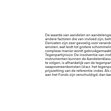
De waarde van aandelen en aandelenger
andere factoren die van invloed zijn, be
Derivaten zijn zeer gevoelig voor verand
winsten, wat leidt tot grotere schommel
complexe manier wordt gebruikgemaakt 
Tegenpartijrisico: De insolventie van ins
instrumenten kunnen de Aandelenklasse b
te volgen, is afhankelijk van de tegenp
swapovereenkomsten (d.w.z. het tegenpar
prijszetting van de referentie-index. Als
aan het Fonds zijn verschuldigd, dan ka