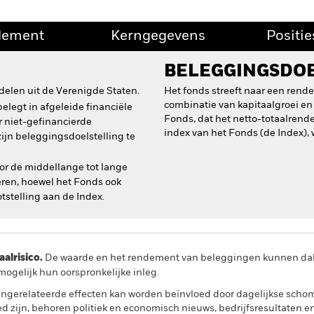
dement
Kerngegevens
Positie
BELEGGINGSDO
delen uit de Verenigde Staten.
Het fonds streeft naar een ren
combinatie van kapitaalgroei en 
elegt in afgeleide financiële
Fonds, dat het netto-totaalrend
r niet-gefinancierde
index van het Fonds (de Index), 
jn beleggingsdoelstelling te
r de middellange tot lange
ceren, hoewel het Fonds ook
otstelling aan de Index.
lrisico.
De waarde en het rendement van beleggingen kunnen dalen
ogelijk hun oorspronkelijke inleg.
ngerelateerde effecten kan worden beïnvloed door dagelijkse sch
ed zijn, behoren politiek en economisch nieuws, bedrijfsresultaten 