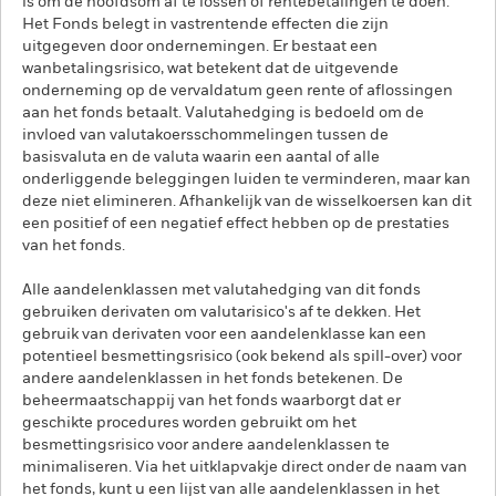
is om de hoofdsom af te lossen of rentebetalingen te doen.
Het Fonds belegt in vastrentende effecten die zijn
uitgegeven door ondernemingen. Er bestaat een
wanbetalingsrisico, wat betekent dat de uitgevende
onderneming op de vervaldatum geen rente of aflossingen
aan het fonds betaalt. Valutahedging is bedoeld om de
invloed van valutakoersschommelingen tussen de
basisvaluta en de valuta waarin een aantal of alle
onderliggende beleggingen luiden te verminderen, maar kan
deze niet elimineren. Afhankelijk van de wisselkoersen kan dit
een positief of een negatief effect hebben op de prestaties
van het fonds.
Alle aandelenklassen met valutahedging van dit fonds
gebruiken derivaten om valutarisico's af te dekken. Het
gebruik van derivaten voor een aandelenklasse kan een
potentieel besmettingsrisico (ook bekend als spill-over) voor
andere aandelenklassen in het fonds betekenen. De
beheermaatschappij van het fonds waarborgt dat er
geschikte procedures worden gebruikt om het
besmettingsrisico voor andere aandelenklassen te
minimaliseren. Via het uitklapvakje direct onder de naam van
het fonds, kunt u een lijst van alle aandelenklassen in het