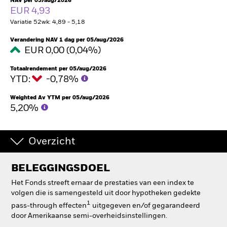
NAV per 05/aug/2026
EUR 4,93
BlackRock
Variatie 52wk: 4,89 - 5,18
iShares
Verandering NAV 1 dag per 05/aug/2026
EUR 0,00 (0,04%)
Aladdin
Totaalrendement per 05/aug/2026
YTD:
-0,78%
Ons bedrijf
Weighted Av YTM per 05/aug/2026
5,20%
Overzicht
BELEGGINGSDOEL
Het Fonds streeft ernaar de prestaties van een index te
volgen die is samengesteld uit door hypotheken gedekte
1
pass-through effecten
uitgegeven en/of gegarandeerd
door Amerikaanse semi-overheidsinstellingen
.