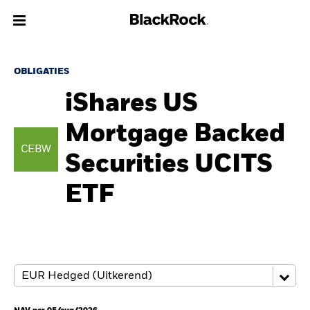
Over Ons
OBLIGATIES
iShares US
Producten
Mortgage Backed
Thema's
CEBW
Securities UCITS
Inzichten
ETF
Beleggingsinformatie
Particulieren
Nederland
Change location