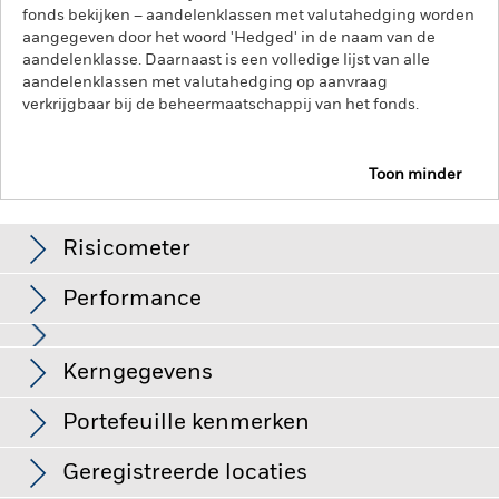
fonds bekijken – aandelenklassen met valutahedging worden
aangegeven door het woord 'Hedged' in de naam van de
aandelenklasse. Daarnaast is een volledige lijst van alle
aandelenklassen met valutahedging op aanvraag
verkrijgbaar bij de beheermaatschappij van het fonds.
Toon minder
iShares US Mortgage Backed Securities UCITS ETF
Risicometer
CEBW
Performance
Grafiek
Kerngegevens
Kredietrisico, veranderingen in rentetarieven en/of in de
wanbetalingsquote van emittenten hebben een aanzienlijk
invloed op de prestaties van vastrentende effecten. Potentiële
Volledige grafiek bekijken
Portefeuille kenmerken
of werkelijke verlagingen van de kredietrating kunnen het
Netto-activa
EUR 33.274.368
risiconiveau verhogen.
Voor asset backed securities (ABS) en
per 05/aug/2026
mortgage backed securities (MBS) gelden dezelfde risico's
Geregistreerde locaties
als voor vastrentende effecten. Dergelijke
Aantal posities
598
Introductiedatum
21/feb/2024