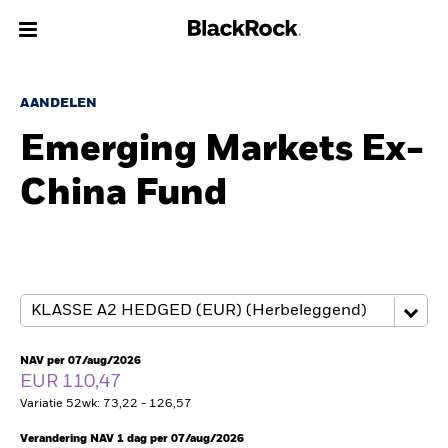
Over Ons
AANDELEN
Emerging Markets Ex-
Producten
China Fund
Thema's
Inzichten
Beleggingsinformatie
Particulieren
NAV per 07/aug/2026
EUR 110,47
Variatie 52wk: 73,22 - 126,57
Nederland
Change location
Verandering NAV 1 dag per 07/aug/2026