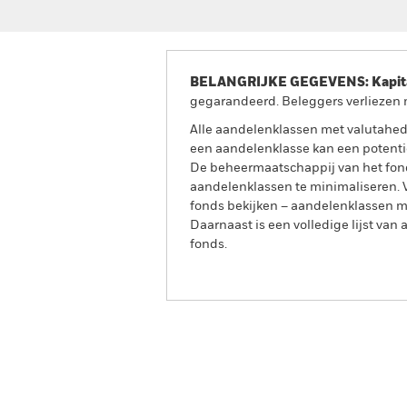
BELANGRIJKE GEGEVENS: Kapitaa
gegarandeerd. Beleggers verliezen m
Alle aandelenklassen met valutahedg
een aandelenklasse kan een potentie
De beheermaatschappij van het fond
aandelenklassen te minimaliseren. Vi
fonds bekijken – aandelenklassen 
Daarnaast is een volledige lijst va
fonds.
iShares Emerging Markets Gove
Index Fund (IE)