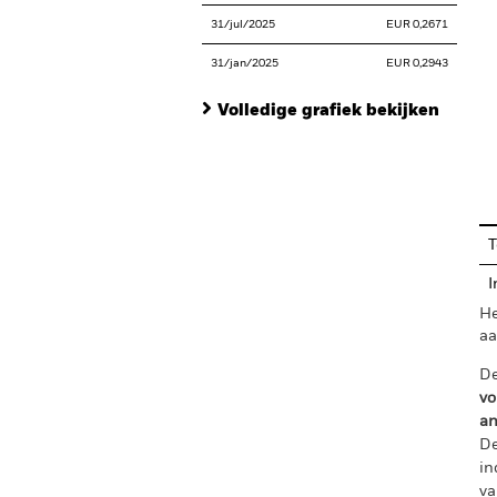
31/jul/2025
EUR 0,2671
31/jan/2025
EUR 0,2943
Volledige grafiek bekijken
En
T
I
He
aa
De
vo
an
De
in
va