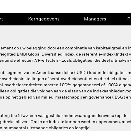
nt
Kerngegevens
Managers
P
ndement op uw belegging door een combinatie van kapitaalgroei en 
eighted EMBI Global Diversified Index, de referentie-index (Index) 
entende effecten (VR-effecten) (zoals obligaties) die deel uitmaken 
subsegment van in Amerikaanse dollar ('USD') luidende obligaties me
overheidsinstellingen of semi-overheidsentiteiten die deel uitmak
Semi-overheidsentiteiten moeten 100% gegarandeerd of 100% eigen
alleen obligaties die voldoen aan de eisen van de indexaanbieder v
eria op het gebied van milieu, maatschappij en governance ('ESG') en
ating toe (d.w.z. een vastgesteld kredietwaardigheidsniveau) op 
gebreke blijven. Om in de Index te kunnen worden opgenomen, moet
nimumaantal uitstaande obligaties en looptijd.