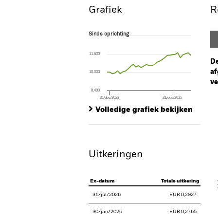
Grafiek
R
Sinds oprichting
Sinds oprichting
Line chart with 33 data points.
The chart has 1 X axis displaying Time. Ran
11.600
The chart has 1 Y axis displaying values. Range
De
af
10.000
ve
8.400
31/dec/2023
31/dec/2025
Ch
End of interactive chart.
Ba
Volledige grafiek bekijken
Th
Th
Uitkeringen
V
Ex-datum
Totale uitkering
31/jul/2026
EUR 0,2927
30/jan/2026
EUR 0,2765