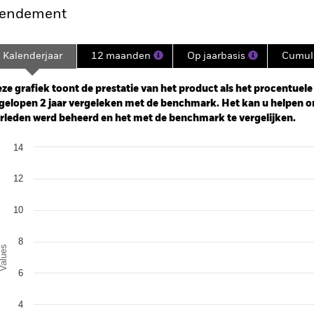
endement
Kalenderjaar
12 maanden
Op jaarbasis
Cumula
ge: 2023-11-30 00:00:00 to 2026-07-31 00:00:00.
: -16 to 32.
ze grafiek toont de prestatie van het product als het procentuele v
gelopen 2 jaar vergeleken met de benchmark. Het kan u helpen o
rleden werd beheerd en het met de benchmark te vergelijken.
art
14
r chart with 2 data series.
e chart has 1 X axis displaying categories.
e chart has 1 Y axis displaying Values. Range: 0 to 14.
12
10
8
alues
6
4