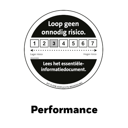
nt
Kerngegevens
Managers
P
Performance