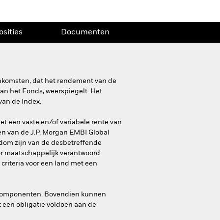
osities
Documenten
inkomsten, dat het rendement van de
van het Fonds, weerspiegelt. Het
van de Index.
t een vaste en/of variabele rente van
en van de J.P. Morgan EMBI Global
dom zijn van de desbetreffende
oor maatschappelijk verantwoord
 criteria voor een land met een
de componenten. Bovendien kunnen
 een obligatie voldoen aan de