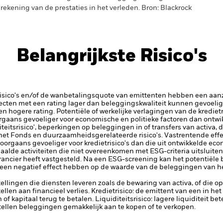
rekening van de prestaties in het verleden. Bron: Blackrock
Belangrijkste Risico's
risico's en/of de wanbetalingsquote van emittenten hebben een aanzi
ecten met een rating lager dan beleggingskwaliteit kunnen gevoelig
en hogere rating. Potentiële of werkelijke verlagingen van de kredie
aans gevoeliger voor economische en politieke factoren dan ontwik
iteitsrisico', beperkingen op beleggingen in of transfers van activa, d
 het Fonds en duurzaamheidsgerelateerde risico's.
Vastrentende eff
orgaans gevoeliger voor kredietrisico's dan die uit ontwikkelde ec
lde activiteiten die niet overeenkomen met ESG-criteria uitsluitend
rancier heeft vastgesteld. Na een ESG-screening kan het potentiële
 een negatief effect hebben op de waarde van de beleggingen van he
tellingen die diensten leveren zoals de bewaring van activa, of die o
llen aan financieel verlies.
Kredietrisico: de emittent van een in h
n of kapitaal terug te betalen.
Liquiditeitsrisico: lagere liquiditeit b
stellen beleggingen gemakkelijk aan te kopen of te verkopen.