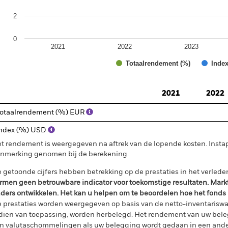
2
0
2021
2022
2023
Totaalrendement (%)
Index
d of interactive chart.
2021
2022
otaalrendement (%) EUR
ndex (%) USD
t rendement is weergegeven na aftrek van de lopende kosten. Insta
nmerking genomen bij de berekening.
 getoonde cijfers hebben betrekking op de prestaties in het verlede
rmen geen betrouwbare indicator voor toekomstige resultaten. Mark
ders ontwikkelen. Het kan u helpen om te beoordelen hoe het fonds
 prestaties worden weergegeven op basis van de netto-inventariswa
dien van toepassing, worden herbelegd. Het rendement van uw beleg
n valutaschommelingen als uw belegging wordt gedaan in een ander