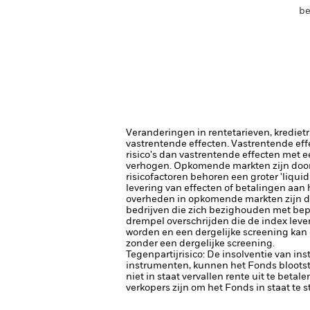
be
Veranderingen in rentetarieven, krediet
vastrentende effecten. Vastrentende eff
risico's dan vastrentende effecten met e
verhogen.
Opkomende markten zijn doorg
risicofactoren behoren een groter 'liquid
levering van effecten of betalingen aan
overheden in opkomende markten zijn do
bedrijven die zich bezighouden met bepaa
drempel overschrijden die de index leve
worden en een dergelijke screening kan
zonder een dergelijke screening.
Tegenpartijrisico: De insolventie van ins
instrumenten, kunnen het Fonds blootste
niet in staat vervallen rente uit te betale
verkopers zijn om het Fonds in staat te 