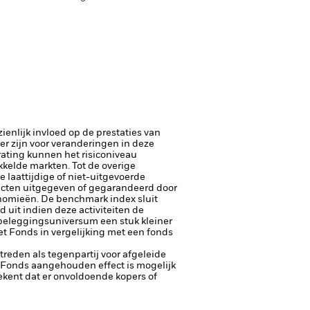
enlijk invloed op de prestaties van
er zijn voor veranderingen in deze
trating kunnen het risiconiveau
kelde markten. Tot de overige
e laattijdige of niet-uitgevoerde
ecten uitgegeven of gegarandeerd door
onomieën.
De benchmark index sluit
 uit indien deze activiteiten de
 beleggingsuniversum een stuk kleiner
t Fonds in vergelijking met een fonds
ptreden als tegenpartij voor afgeleide
et Fonds aangehouden effect is mogelijk
etekent dat er onvoldoende kopers of