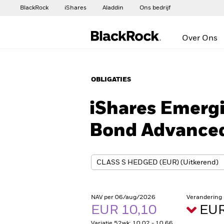
BlackRock
iShares
Aladdin
Ons bedrijf
Over Ons
OBLIGATIES
iShares Emerg
Bond Advanced
NAV per 06/aug/2026
Verandering
EUR 10,10
EUR
Variatie 52wk: 10,02 - 10,66