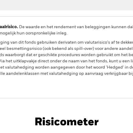
lrisico.
De waarde en het rendement van beleggingen kunnen dalen
ogelijk hun oorspronkelijke inleg.
ing van dit fonds gebruiken derivaten om valutarisico's af te dekke
el besmettingsrisico (ook bekend als spill-over) voor andere aande
s waarborgt dat er geschikte procedures worden gebruikt om het be
a het uitklapvakje direct onder de naam van het fonds, kunt u een li
met valutahedging worden aangegeven door het woord 'Hedged' in d
n alle aandelenklassen met valutahedging op aanvraag verkrijgbaar b
PRIIP KID
Factsheet
rnment Bond Advanced
SFDR Web Disclosure
Do
Risicometer