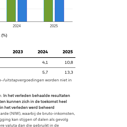
2024
2025
 (%)
2023
2024
2025
4,1
10,8
5,7
13,3
p-/uitstapvergoedingen worden niet in
n.
In het verleden behaalde resultaten
ten kunnen zich in de toekomst heel
 in het verleden werd beheerd
arde (NIW), waarbij de bruto-inkomsten,
ging kan stijgen of dalen als gevolg
e valuta dan die gebruikt in de