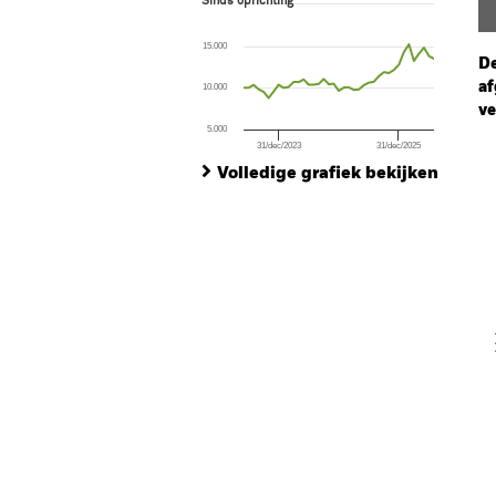
Sinds oprichting
Line chart with 39 data points.
The chart has 1 X axis displaying Time. Ran
15.000
The chart has 1 Y axis displaying values. Range
De
af
10.000
ve
5.000
31/dec/2023
31/dec/2025
Ch
End of interactive chart.
Ba
Volledige grafiek bekijken
Th
Th
V