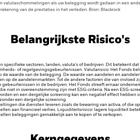
n valutaschommelingen als uw belegging wordt gedaan in een ander
rekening van de prestaties in het verleden. Bron: Blackrock
Belangrijkste Risico's
 specifieke sectoren, landen, valuta's of bedrijven. Dit betekent dat
amheids- of regelgevingsgebeurtenissen.
Valutarisico: Het Fonds bel
op de waarde van de belegging.
De waarde van aandelen en aandelen
n op de aandelenmarkten. Tot de andere factoren die van invloed zi
ke gebeurtenissen in de bedrijven.
Het Fonds streeft ernaar ondernemi
ie niet in overeenstemming zijn met ESG-criteria. Na een ESG-scre
orden en een dergelijke screening kan een negatief effect hebben 
 zonder een dergelijke screening.
tellingen die diensten leveren zoals de bewaring van activa, of die o
llen aan financieel verlies.
Liquiditeitsrisico: lagere liquiditeit be
stellen beleggingen gemakkelijk aan te kopen of te verkopen.
Kerngegevens