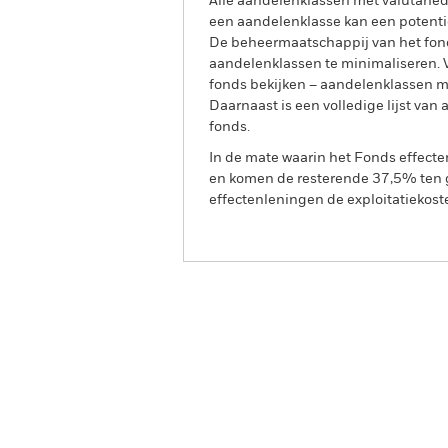
Alle aandelenklassen met valutahedg
een aandelenklasse kan een potentie
De beheermaatschappij van het fond
aandelenklassen te minimaliseren. Vi
fonds bekijken – aandelenklassen 
Daarnaast is een volledige lijst va
fonds.
In de mate waarin het Fonds effect
en komen de resterende 37,5% ten g
effectenleningen de exploitatiekost
BGF Brown to Green Mater
Overzicht
Rendeme