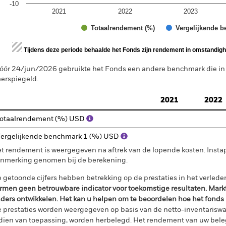
-10
2021
2022
2023
Totaalrendement (%)
Vergelijkende b
d of interactive chart.
Tijdens deze periode behaalde het Fonds zijn rendement in omstandighe
óór 24/jun/2026 gebruikte het Fonds een andere benchmark die i
erspiegeld.
2021
2022
otaalrendement (%) USD
ergelijkende benchmark 1 (%) USD
t rendement is weergegeven na aftrek van de lopende kosten. Insta
nmerking genomen bij de berekening.
 getoonde cijfers hebben betrekking op de prestaties in het verlede
rmen geen betrouwbare indicator voor toekomstige resultaten. Mark
ders ontwikkelen. Het kan u helpen om te beoordelen hoe het fonds
 prestaties worden weergegeven op basis van de netto-inventariswa
dien van toepassing, worden herbelegd. Het rendement van uw beleg