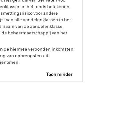
n. Het gebruik van derivaten voor
lenklassen in het fonds betekenen.
smettingsrisico voor andere
jst van alle aandelenklassen in het
e naam van de aandelenklasse.
ij de beheermaatschappij van het
 van de hiermee verbonden inkomsten
ing van opbrengsten uit
opgenomen.
Toon minder
losure
Prospectus
Download
osities
Documenten