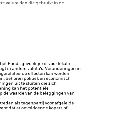
e valuta dan die gebruikt in de
 het Fonds gevoeliger is voor lokale
egt in andere valuta's. Veranderingen in
gerelateerde effecten kan worden
jn, behoren politiek en economisch
ngen uit te sluiten die zich
ening kan het potentiële
op de waarde van de beleggingen van
ptreden als tegenpartij voor afgeleide
tekent dat er onvoldoende kopers of