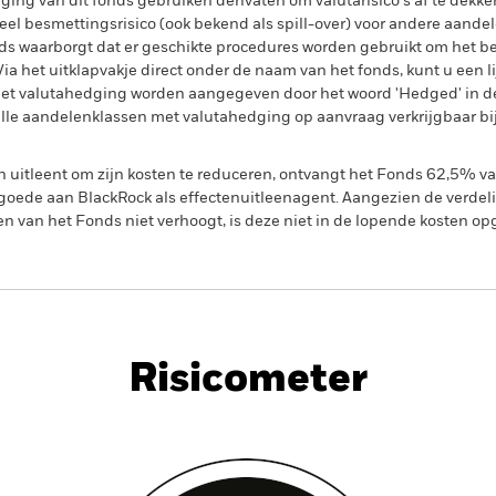
ing van dit fonds gebruiken derivaten om valutarisico's af te dekke
el besmettingsrisico (ook bekend als spill-over) voor andere aande
s waarborgt dat er geschikte procedures worden gebruikt om het be
a het uitklapvakje direct onder de naam van het fonds, kunt u een li
met valutahedging worden aangegeven door het woord 'Hedged' in d
n alle aandelenklassen met valutahedging op aanvraag verkrijgbaar b
en uitleent om zijn kosten te reduceren, ontvangt het Fonds 62,5%
oede aan BlackRock als effectenuitleenagent. Aangezien de verdel
en van het Fonds niet verhoogt, is deze niet in de lopende kosten 
PRIIP KID
Factsheet
SFDR Web Disc
ials Fund
Risicometer
nt
Kerngegevens
Managers
P