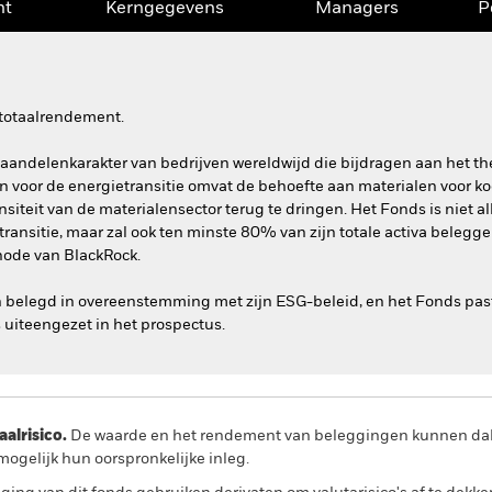
nt
Kerngegevens
Managers
P
 totaalrendement.
 aandelenkarakter van bedrijven wereldwijd die bijdragen aan het t
en voor de energietransitie omvat de behoefte aan materialen voor k
iteit van de materialensector terug te dringen. Het Fonds is niet a
ransitie, maar zal ook ten minste 80% van zijn totale activa belegge
hode van BlackRock.
n belegd in overeenstemming met zijn ESG-beleid, en het Fonds past
 uiteengezet in het prospectus.
lrisico.
De waarde en het rendement van beleggingen kunnen dalen
ogelijk hun oorspronkelijke inleg.