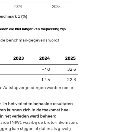
2024
2025
enchmark 1 (%)
den die niet langer van toepassing zijn.
n de benchmarkgegevens wordt
2023
2024
2025
-7,0
32,6
17,5
22,3
p-/uitstapvergoedingen worden niet in
n.
In het verleden behaalde resultaten
ten kunnen zich in de toekomst heel
 in het verleden werd beheerd
arde (NIW), waarbij de bruto-inkomsten,
ging kan stijgen of dalen als gevolg