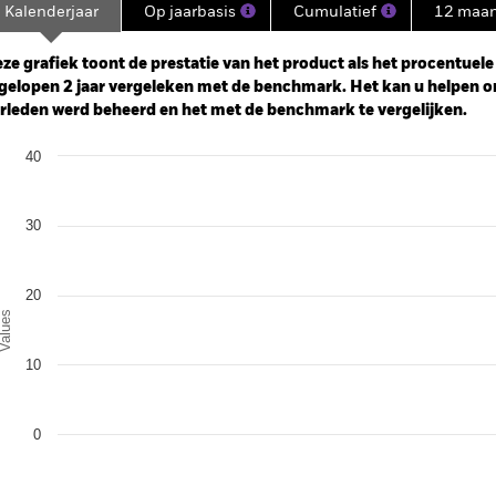
Kalenderjaar
Op jaarbasis
Cumulatief
12 maa
ge: 2023-05-31 00:00:00 to 2026-07-31 00:00:00.
: -50 to 100.
ze grafiek toont de prestatie van het product als het procentuele v
gelopen 2 jaar vergeleken met de benchmark. Het kan u helpen o
rleden werd beheerd en het met de benchmark te vergelijken.
art
40
r chart with 2 data series.
e chart has 1 X axis displaying categories.
e chart has 1 Y axis displaying Values. Range: -10 to 40.
30
20
alues
10
0