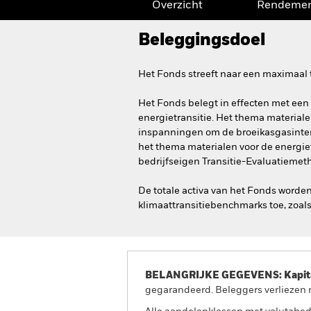
Overzicht
Rendeme
Beleggingsdoel
Het Fonds streeft naar een maximaal
Het Fonds belegt in effecten met een
energietransitie. Het thema material
inspanningen om de broeikasgasintens
het thema materialen voor de energiet
bedrijfseigen Transitie-Evaluatiemet
De totale activa van het Fonds worde
klimaattransitiebenchmarks toe, zoals
BELANGRIJKE GEGEVENS: Kapitaa
gegarandeerd. Beleggers verliezen m