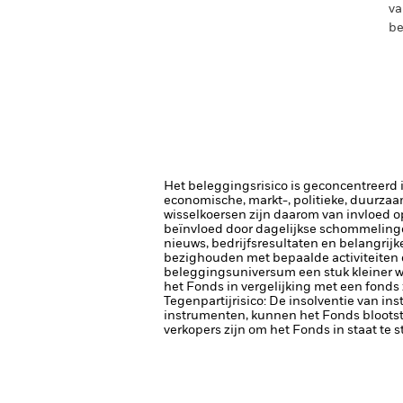
va
be
Het beleggingsrisico is geconcentreerd in
economische, markt-, politieke, duurza
wisselkoersen zijn daarom van invloed 
beïnvloed door dagelijkse schommelinge
nieuws, bedrijfsresultaten en belangrij
bezighouden met bepaalde activiteiten d
beleggingsuniversum een stuk kleiner w
het Fonds in vergelijking met een fonds
Tegenpartijrisico: De insolventie van ins
instrumenten, kunnen het Fonds blootste
verkopers zijn om het Fonds in staat te 