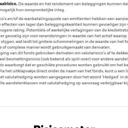
lrisico.
De waarde en het rendement van beleggingen kunnen dalen
ogelijk hun oorspronkelijke inleg.
sico's en/of de wanbetalingsquote van emittenten hebben een aanzien
 effecten van lager dan beleggingskwaliteit kunnen gevoeliger zijn v
ogere rating. Potentiële of werkelijke verlagingen van de kredietrat
r gevoelig zijn voor veranderingen in waarde van het actief waarop 
stijgen, wat leidt tot grotere schommelingen in de waarde van het f
ge of complexe manier wordt gebruikgemaakt van derivaten.
ing van dit fonds gebruiken derivaten om valutarisico's af te dekke
el besmettingsrisico (ook bekend als spill-over) voor andere aande
s waarborgt dat er geschikte procedures worden gebruikt om het be
a het uitklapvakje direct onder de naam van het fonds, kunt u een li
met valutahedging worden aangegeven door het woord 'Hedged' in d
n alle aandelenklassen met valutahedging op aanvraag verkrijgbaar b
PRIIP KID
Factsheet
Pros
 Yield Credit
Download