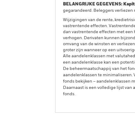
BELANGRIJKE GEGEVENS: Kapitaa
gegarandeerd. Beleggers verliezen m
Wijzigingen van de rente, kredietri
vastrentende effecten. Vastrentende
dan vastrentende effecten met een h
verhogen. Derivaten kunnen bijzonde
omvang van de winsten en verliezen 
groter zijn wanneer op een uitvoeri
Alle aandelenklassen met valutahedg
een aandelenklasse kan een potentie
De beheermaatschappij van het fond
aandelenklassen te minimaliseren. Vi
fonds bekijken – aandelenklassen 
Daarnaast is een volledige lijst va
fonds.
BlackRock Advantage Global High
Screened Fund