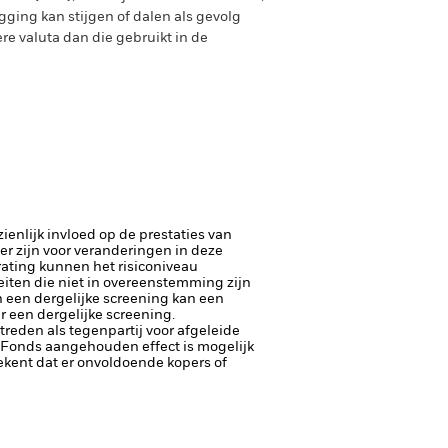
ging kan stijgen of dalen als gevolg
e valuta dan die gebruikt in de
enlijk invloed op de prestaties van
er zijn voor veranderingen in deze
trating kunnen het risiconiveau
eiten die niet in overeenstemming zijn
 een dergelijke screening kan een
 een dergelijke screening.
ptreden als tegenpartij voor afgeleide
et Fonds aangehouden effect is mogelijk
etekent dat er onvoldoende kopers of