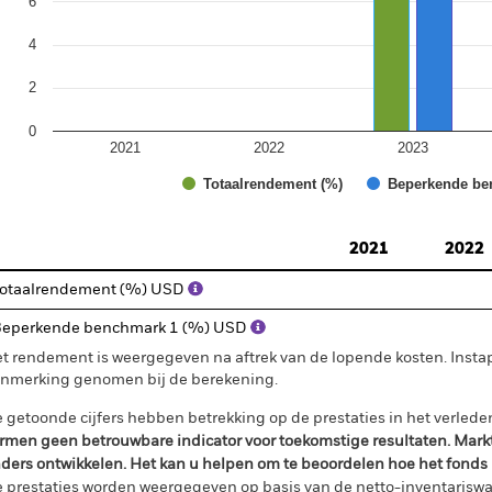
6
4
2
0
2021
2022
2023
Totaalrendement (%)
Beperkende be
d of interactive chart.
2021
2022
otaalrendement (%) USD
eperkende benchmark 1 (%) USD
t rendement is weergegeven na aftrek van de lopende kosten. Insta
nmerking genomen bij de berekening.
 getoonde cijfers hebben betrekking op de prestaties in het verlede
rmen geen betrouwbare indicator voor toekomstige resultaten. Mark
ders ontwikkelen. Het kan u helpen om te beoordelen hoe het fonds
 prestaties worden weergegeven op basis van de netto-inventariswa