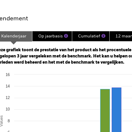
endement
Kalenderjaar
Op jaarbasis
Cumulatief
12 maa
ge: 2022-10-31 00:00:00 to 2026-07-31 00:00:00.
: 0 to 45.
ze grafiek toont de prestatie van het product als het procentuele v
gelopen 3 jaar vergeleken met de benchmark. Het kan u helpen o
rleden werd beheerd en het met de benchmark te vergelijken.
art
16
r chart with 2 data series.
e chart has 1 X axis displaying categories.
14
e chart has 1 Y axis displaying Values. Range: 0 to 16.
12
10
alues
8