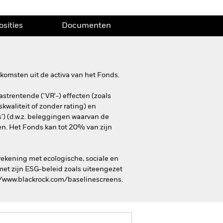
osities
Documenten
komsten uit de activa van het Fonds.
astrentende ('VR'-) effecten (zoals
kwaliteit of zonder rating) en
') (d.w.z. beleggingen waarvan de
en. Het Fonds kan tot 20% van zijn
rekening met ecologische, sociale en
et zijn ESG-beleid zoals uiteengezet
://www.blackrock.com/baselinescreens.