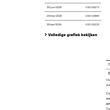
30/jun/2026
USD 0,6273
29/mei/2026
USD 0,5884
30/apr/2026
USD 0,6233
Volledige grafiek bekijken
En
T
B
He
aa
De
vo
an
De