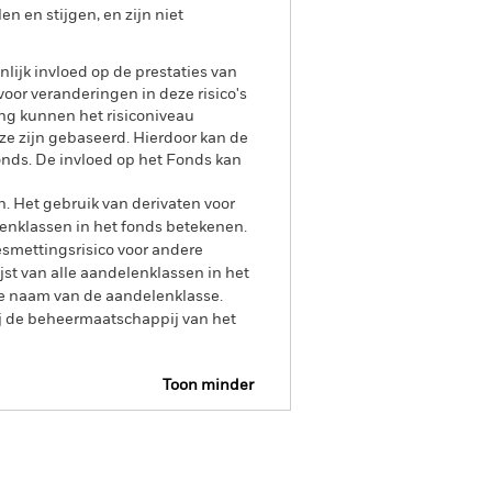
 en stijgen, en zijn niet
lijk invloed op de prestaties van
oor veranderingen in deze risico's
ing kunnen het risiconiveau
ze zijn gebaseerd. Hierdoor kan de
onds. De invloed op het Fonds kan
n. Het gebruik van derivaten voor
lenklassen in het fonds betekenen.
smettingsrisico voor andere
jst van alle aandelenklassen in het
e naam van de aandelenklasse.
ij de beheermaatschappij van het
Toon minder
pectus
SFDR Web Disclosure