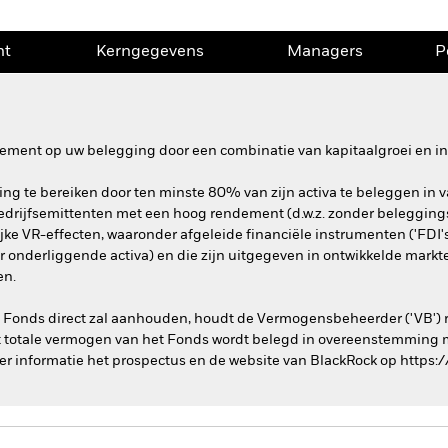
nt
Kerngegevens
Managers
P
dement op uw belegging door een combinatie van kapitaalgroei en in
ling te bereiken door ten minste 80% van zijn activa te beleggen in v
bedrijfsemittenten met een hoog rendement (d.w.z. zonder beleggings
ke VR-effecten, waaronder afgeleide financiële instrumenten ('FDI's
r onderliggende activa) en die zijn uitgegeven in ontwikkelde markt
en.
et Fonds direct zal aanhouden, houdt de Vermogensbeheerder ('VB') 
 totale vermogen van het Fonds wordt belegd in overeenstemming m
er informatie het prospectus en de website van BlackRock op https