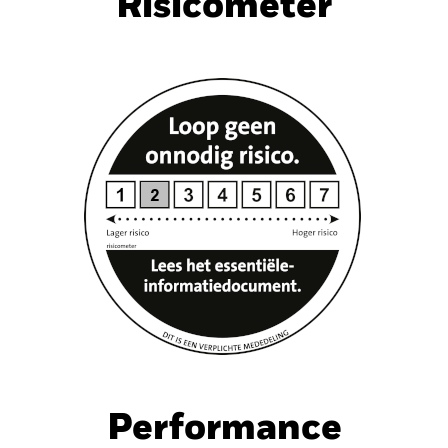
Risicometer
nt
Kerngegevens
Managers
P
Performance