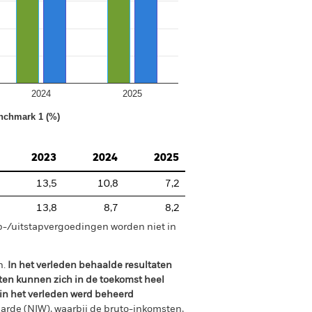
2024
2025
nchmark 1 (%)
2023
2024
2025
13,5
10,8
7,2
13,8
8,7
8,2
p-/uitstapvergoedingen worden niet in
n.
In het verleden behaalde resultaten
ten kunnen zich in de toekomst heel
 in het verleden werd beheerd
arde (NIW), waarbij de bruto-inkomsten,