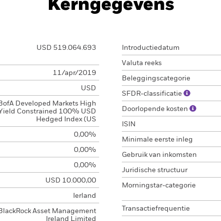
Kerngegevens
USD 519.064.693
Introductiedatum
Valuta reeks
11/apr/2019
Beleggingscategorie
USD
SFDR-classificatie
BofA Developed Markets High
Doorlopende kosten
Yield Constrained 100% USD
Hedged Index (US
ISIN
0,00%
Minimale eerste inleg
0,00%
Gebruik van inkomsten
0,00%
Juridische structuur
USD 10.000,00
Morningstar-categorie
Ierland
Transactiefrequentie
BlackRock Asset Management
Ireland Limited