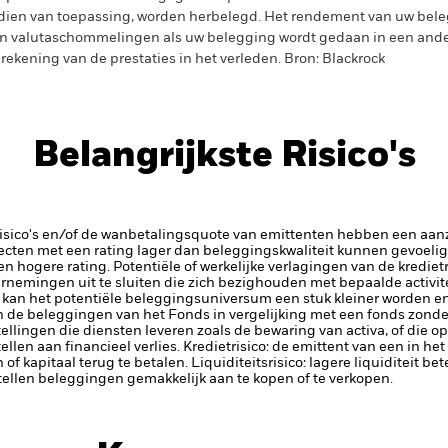
dien van toepassing, worden herbelegd. Het rendement van uw beleg
n valutaschommelingen als uw belegging wordt gedaan in een ander
rekening van de prestaties in het verleden. Bron: Blackrock
Belangrijkste Risico's
risico's en/of de wanbetalingsquote van emittenten hebben een aanzi
ecten met een rating lager dan beleggingskwaliteit kunnen gevoelig
en hogere rating. Potentiële of werkelijke verlagingen van de kredie
rnemingen uit te sluiten die zich bezighouden met bepaalde activit
 kan het potentiële beleggingsuniversum een stuk kleiner worden en
 de beleggingen van het Fonds in vergelijking met een fonds zonder
tellingen die diensten leveren zoals de bewaring van activa, of die o
llen aan financieel verlies.
Kredietrisico: de emittent van een in h
n of kapitaal terug te betalen.
Liquiditeitsrisico: lagere liquiditeit b
stellen beleggingen gemakkelijk aan te kopen of te verkopen.