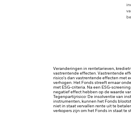
in
va
be
Veranderingen in rentetarieven, krediet
vastrentende effecten. Vastrentende eff
risico's dan vastrentende effecten met e
verhogen.
Het Fonds streeft ernaar onde
met ESG-criteria. Na een ESG-screening
negatief effect hebben op de waarde van
Tegenpartijrisico: De insolventie van ins
instrumenten, kunnen het Fonds blootste
niet in staat vervallen rente uit te betale
verkopers zijn om het Fonds in staat te 