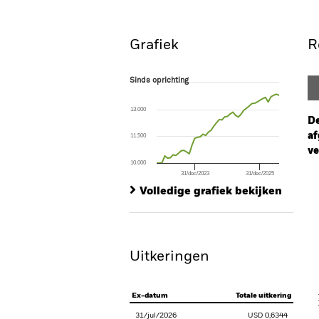
Grafiek
R
Sinds oprichting
Sinds oprichting
Line chart with 46 data points.
The chart has 1 X axis displaying Time. Ran
13.000
The chart has 1 Y axis displaying values. Range
De
af
11.500
ve
10.000
31/dec/2023
31/dec/2025
Ch
End of interactive chart.
Ba
Volledige grafiek bekijken
Th
Th
Uitkeringen
V
Ex-datum
Totale uitkering
31/jul/2026
USD 0,6344