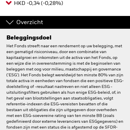
HKD -0,34 (-0,28%)
BlackRock
Overzicht
iShares
Aladdin
Beleggingsdoel
Het Fonds streeft naar een rendement op uw belegging, met
Ons bedrijf
een gematigd risiconiveau, door een combinatie van
kapitaalgroei en inkomsten uit de activa van het Fonds, op
een wijze die in overeenstemming is met de beginselen van
beleggen met oog voor milieu, maatschappij en governance
('ESG'). Het Fonds belegt wereldwijd ten minste 80% van zijn
totale activa in eenheden van fondsen die een positieve ESG-
doelstelling of -resultaat nastreven en niet alleen ESG -
uitsluitingsfilters gebruiken als hun enige ESG-beleid, of, in
het geval van blootstellingen aan staatsobligaties, volgt
referentie-indexen die ESG-vereisten bevatten of die
bestaan uit obligaties die zijn uitgegeven door overheden
met een ESG-soevereine rating van ten minste BB (zoals
gedefinieerd door externe leveranciers van ESGgegevens) en
fondsen zijn met een status die is afgestemd op de SFDR-