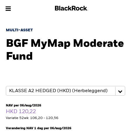
Over Ons
MULTI-ASSET
BGF MyMap Moderate
Producten
Fund
Thema's
Inzichten
Beleggingsinformatie
Particulieren
NAV per 06/aug/2026
HKD 120,22
Variatie 52wk: 106,20 - 120,56
Nederland
Change location
Verandering NAV 1 dag per 06/aug/2026