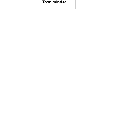
Toon minder
 Web Disclosure
Download
s
Documenten