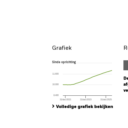
Grafiek
R
Sinds oprichting
Sinds oprichting
Line chart with 253 data points.
The chart has 1 X axis displaying Time. Ran
11.600
The chart has 1 Y axis displaying values. Range
De
af
10.000
ve
8.400
31/dec/2021
31/dec/2023
31/dec/2025
Ch
End of interactive chart.
Ba
Volledige grafiek bekijken
Th
Th