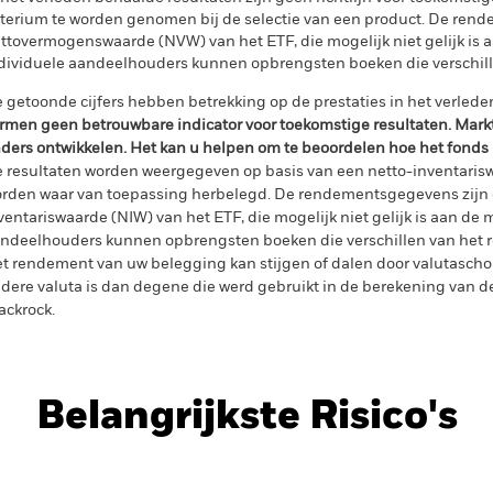
iterium te worden genomen bij de selectie van een product. De re
ttovermogenswaarde (NVW) van het ETF, die mogelijk niet gelijk is a
dividuele aandeelhouders kunnen opbrengsten boeken die verschil
 getoonde cijfers hebben betrekking op de prestaties in het verlede
rmen geen betrouwbare indicator voor toekomstige resultaten. Mark
ders ontwikkelen. Het kan u helpen om te beoordelen hoe het fonds
 resultaten worden weergegeven op basis van een netto-inventaris
rden waar van toepassing herbelegd. De rendementsgegevens zijn 
ventariswaarde (NIW) van het ETF, die mogelijk niet gelijk is aan de m
ndeelhouders kunnen opbrengsten boeken die verschillen van het 
t rendement van uw belegging kan stijgen of dalen door valutasch
dere valuta is dan degene die werd gebruikt in de berekening van de
ackrock.
Belangrijkste Risico's