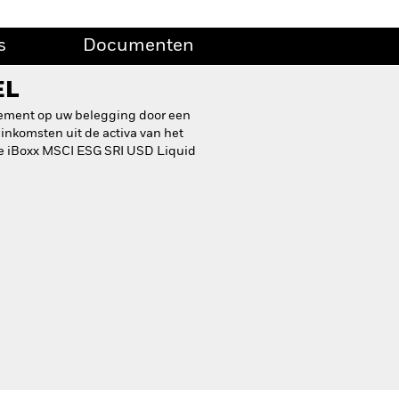
s
Documenten
EL
dement op uw belegging door een
inkomsten uit de activa van het
e iBoxx MSCI ESG SRI USD Liquid