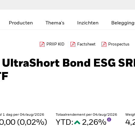
Producten
Thema's
Inzichten
Belegging
PRIIP KID
Factsheet
Prospectus
$ UltraShort Bond ESG SR
TF
V 1 dag per 04/aug/2026
Totaalrendement per 04/aug/2026
Weig
0,00 (0,02%)
YTD:
2,26%
4