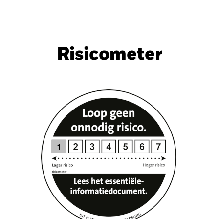
PRIIP KID
Factsheet
Prospectus
SFDR
Risicometer
dement
Kerngegevens
Positie