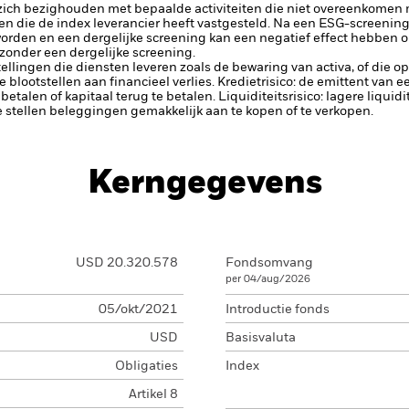
zich bezighouden met bepaalde activiteiten die niet overeenkomen me
den die de index leverancier heeft vastgesteld. Na een ESG-screening
orden en een dergelijke screening kan een negatief effect hebben 
 zonder een dergelijke screening.
tellingen die diensten leveren zoals de bewaring van activa, of die o
lootstellen aan financieel verlies.
Kredietrisico: de emittent van 
 betalen of kapitaal terug te betalen.
Liquiditeitsrisico: lagere liqui
te stellen beleggingen gemakkelijk aan te kopen of te verkopen.
Kerngegevens
USD 20.320.578
Fondsomvang
per 04/aug/2026
05/okt/2021
Introductie fonds
USD
Basisvaluta
Obligaties
Index
Artikel 8