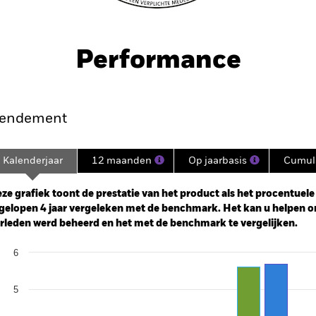
Performance
endement
Kalenderjaar
12 maanden
Op jaarbasis
Cumula
ge: 2021-10-04 00:00:00 to 2026-08-04 00:00:00.
: -16 to 32.
ze grafiek toont de prestatie van het product als het procentuele v
gelopen 4 jaar vergeleken met de benchmark. Het kan u helpen o
rleden werd beheerd en het met de benchmark te vergelijken.
art
6
r chart with 2 data series.
e chart has 1 X axis displaying categories.
e chart has 1 Y axis displaying Values. Range: 0 to 6.
5