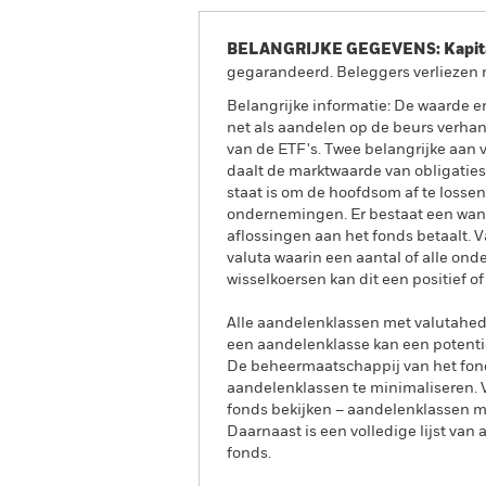
BELANGRIJKE GEGEVENS: Kapitaa
gegarandeerd. Beleggers verliezen m
Belangrijke informatie: De waarde e
net als aandelen op de beurs verha
van de ETF's. Twee belangrijke aan va
daalt de marktwaarde van obligaties
staat is om de hoofdsom af te lossen
ondernemingen. Er bestaat een wanb
aflossingen aan het fonds betaalt.
valuta waarin een aantal of alle on
wisselkoersen kan dit een positief o
Alle aandelenklassen met valutahedg
een aandelenklasse kan een potentie
De beheermaatschappij van het fond
aandelenklassen te minimaliseren. Vi
fonds bekijken – aandelenklassen 
Daarnaast is een volledige lijst va
fonds.