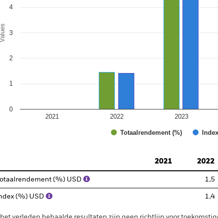
4
alues
3
2
1
0
2021
2022
2023
Totaalrendement (%)
Index
d of interactive chart.
2021
2022
otaalrendement (%) USD
1,5
ndex (%) USD
1,4
 het verleden behaalde resultaten zijn geen richtlijn voor toekomstig