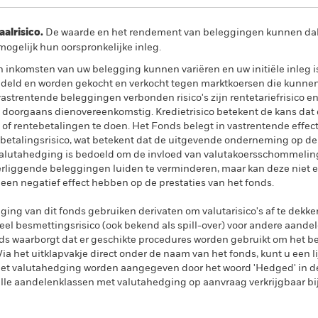
lrisico.
De waarde en het rendement van beleggingen kunnen dalen
ogelijk hun oorspronkelijke inleg.
n inkomsten van uw belegging kunnen variëren en uw initiële inleg 
ndeld en worden gekocht en verkocht tegen marktkoersen die kunnen 
strentende beleggingen verbonden risico's zijn rentetariefrisico en kr
 doorgaans dienovereenkomstig. Kredietrisico betekent de kans dat d
 of rentebetalingen te doen. Het Fonds belegt in vastrentende effec
etalingsrisico, wat betekent dat de uitgevende onderneming op de
 Valutahedging is bedoeld om de invloed van valutakoersschommelin
derliggende beleggingen luiden te verminderen, maar kan deze niet e
f een negatief effect hebben op de prestaties van het fonds.
ing van dit fonds gebruiken derivaten om valutarisico's af te dekke
el besmettingsrisico (ook bekend als spill-over) voor andere aande
s waarborgt dat er geschikte procedures worden gebruikt om het be
a het uitklapvakje direct onder de naam van het fonds, kunt u een li
met valutahedging worden aangegeven door het woord 'Hedged' in d
n alle aandelenklassen met valutahedging op aanvraag verkrijgbaar b