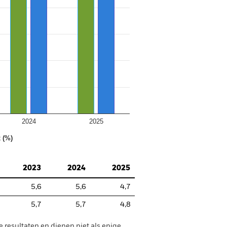
2024
2025
 (%)
2023
2024
2025
5,6
5,6
4,7
5,7
5,7
4,8
e resultaten en dienen niet als enige