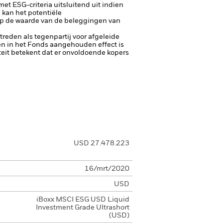
t ESG-criteria uitsluitend uit indien
 kan het potentiële
op de waarde van de beleggingen van
ptreden als tegenpartij voor afgeleide
een in het Fonds aangehouden effect is
diteit betekent dat er onvoldoende kopers
USD 27.478.223
16/mrt/2020
USD
iBoxx MSCI ESG USD Liquid
Investment Grade Ultrashort
(USD)