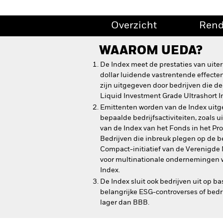
Overzicht
Ren
WAAROM
UEDA
?
De Index meet de prestaties van uite
dollar luidende vastrentende effecte
zijn uitgegeven door bedrijven die d
Liquid Investment Grade Ultrashort I
Emittenten worden van de Index uitges
bepaalde bedrijfsactiviteiten, zoals u
van de Index van het Fonds in het Pr
Bedrijven die inbreuk plegen op de b
Compact-initiatief van de Verenigde
voor multinationale ondernemingen w
Index.
De Index sluit ook bedrijven uit op b
belangrijke ESG-controverses of bed
lager dan BBB.