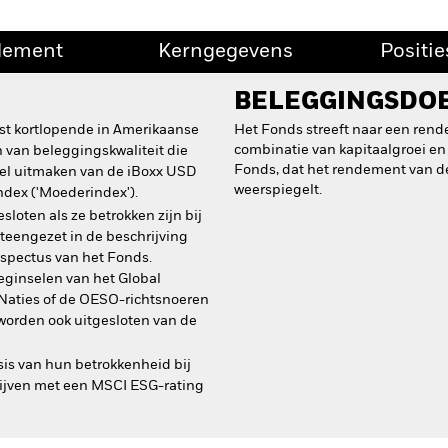
dement
Kerngegevens
Positie
BELEGGINGSDO
rst kortlopende in Amerikaanse
Het Fonds streeft naar een ren
combinatie van kapitaalgroei en 
n van beleggingskwaliteit die
Fonds, dat het rendement van d
eel uitmaken van de iBoxx USD
weerspiegelt.
ndex ('Moederindex').
loten als ze betrokken zijn bij
iteengezet in de beschrijving
ospectus van het Fonds.
eginselen van het Global
 Naties of de OESO-richtsnoeren
orden ook uitgesloten van de
asis van hun betrokkenheid bij
rijven met een MSCI ESG-rating