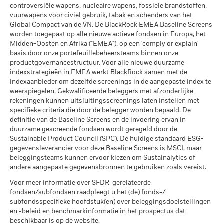
per 17/jul/2026
van toepassing, worden herbelegd. Het rendement van uw
Het stressscenario laat zien wat u zou kunnen terugkrijgen in
controversiële wapens, nucleaire wapens, fossiele brandstoffen,
per 30/jun/2026
vuurwapens voor civiel gebruik, tabak en schenders van het
belegging kan stijgen of dalen als gevolg van
extreme marktomstandigheden.
MSCI ESG % Dekking
98,03
MSCI – Oliezand
0,00%
Global Compact van de VN. De BlackRock EMEA Baseline Screens
valutaschommelingen als uw belegging wordt gedaan in een
per 17/jul/2026
per 30/jun/2026
worden toegepast op alle nieuwe actieve fondsen in Europa, het
andere valuta dan die gebruikt in de berekening van de
MSCI ESG-kwaliteitsscore –
50,17
Midden-Oosten en Afrika ("EMEA"), op een 'comply or explain'
prestaties in het verleden. Bron: Blackrock
Percentiel peer
basis door onze portefeuillebeheersteams binnen onze
per 17/jul/2026
productgovernancestructuur. Voor alle nieuwe duurzame
indexstrategieën in EMEA werkt BlackRock samen met de
Betrokkenheid van
99,94%
Fondsen in peergroup
5.521
bedrijfsleven Dekking
indexaanbieder om dezelfde screenings in de aangepaste index te
per 17/jul/2026
weerspiegelen. Gekwalificeerde beleggers met afzonderlijke
per 30/jun/2026
rekeningen kunnen uitsluitingsscreenings laten instellen met
MSCI Gewogen Gemiddelde
92,45
Percentage niet-gedekt
0,06%
Koolstofintensiteit % Dekking
specifieke criteria die door de belegger worden bepaald. De
Fonds
definitie van de Baseline Screens en de invoering ervan in
per 30/jun/2026
per 17/jul/2026
duurzame gescreende fondsen wordt geregeld door de
Sustainable Product Council (SPC). De huidige standaard ESG-
De blootstellingen van BlackRock inzake betrokkenheid van
Alle data komen van MSCI ESG Fund Ratings per
gegevensleverancier voor deze Baseline Screens is MSCI, maar
het bedrijfsleven, zoals hierboven weergegeven voor
17/jul/2026, op basis van posities per 31/mrt/2026. De
beleggingsteams kunnen ervoor kiezen om Sustainalytics of
Ketelkool en Oliezand, worden berekend en gerapporteerd
duurzaamheidskenmerken van het fonds kunnen bijgevolg
andere aangepaste gegevensbronnen te gebruiken zoals vereist.
voor bedrijven die meer dan 5% van hun inkomsten
van tijd tot tijd verschillen van de MSCI ESG Fund Ratings.
Voor meer informatie over SFDR-gerelateerde
genereren uit ketelkool of oliezand zoals bepaald door MSCI
fondsen/subfondsen raadpleegt u het (de) fonds-/
Om in MSCI ESG Fund Ratings te worden opgenomen, moet
ESG Research. Voor de blootstelling van bedrijven die
subfondsspecifieke hoofdstuk(en) over beleggingsdoelstellingen
65% (of 50% voor obligatiefondsen en geldmarktfondsen)
inkomsten genereren uit ketelkool of oliezand (met een
en -beleid en benchmarkinformatie in het prospectus dat
van de brutoweging van het fonds komen van effecten die
inkomstendrempel van 0%), zoals bepaald door MSCI ESG
beschikbaar is op de website.