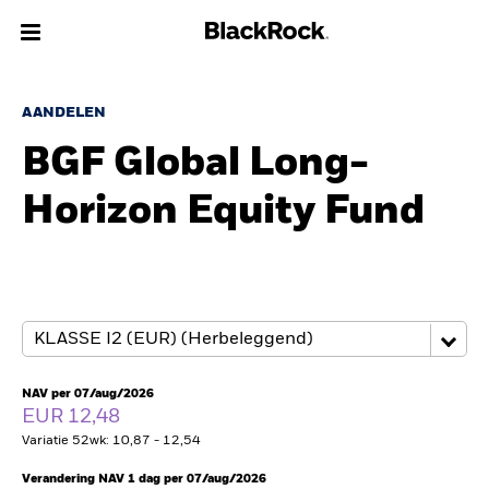
Over Ons
AANDELEN
BGF Global Long-
Producten
Horizon Equity Fund
Thema's
Inzichten
Beleggingsinformatie
Particulieren
NAV per 07/aug/2026
EUR 12,48
Variatie 52wk: 10,87 - 12,54
Nederland
Change location
Verandering NAV 1 dag per 07/aug/2026