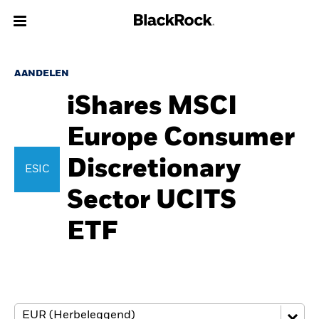
Over Ons
AANDELEN
iShares MSCI
Producten
Europe Consumer
Thema's
Discretionary
ESIC
Inzichten
Sector UCITS
Beleggingsinformatie
ETF
Particulieren
Nederland
Change location