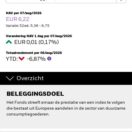
BlackRock
NAV per 07/aug/2026
EUR 6,22
iShares
Variatie 52wk: 5,38 - 6,75
Verandering NAV 1 dag per 07/aug/2026
Aladdin
EUR 0,01 (0,17%)
Ons bedrijf
Totaalrendement per 06/aug/2026
YTD:
-6,87%
Overzicht
BELEGGINGSDOEL
Het Fonds streeft ernaar de prestatie van een index te volgen
die bestaat uit Europese aandelen in de sector van duurzame
consumptiegoederen.