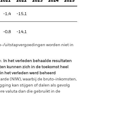
2021
2022
2023
2024
2025
-1,4
-15,1
-0,8
-14,1
p-/uitstapvergoedingen worden niet in
n.
In het verleden behaalde resultaten
ten kunnen zich in de toekomst heel
 in het verleden werd beheerd
arde (NIW), waarbij de bruto-inkomsten,
ging kan stijgen of dalen als gevolg
e valuta dan die gebruikt in de