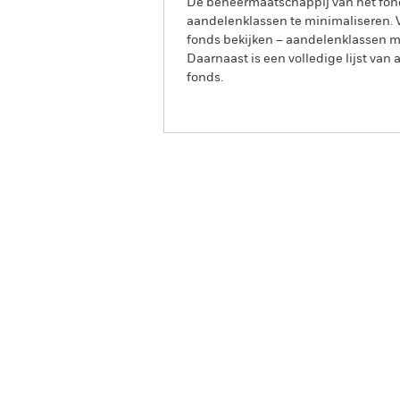
De beheermaatschappij van het fond
aandelenklassen te minimaliseren. Vi
fonds bekijken – aandelenklassen 
Daarnaast is een volledige lijst va
fonds.
BlackRock Advantage Global Corp
Screened Fund
Overzicht
Rendeme