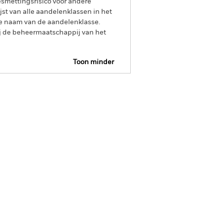
smettingsrisico voor andere
jst van alle aandelenklassen in het
e naam van de aandelenklasse.
ij de beheermaatschappij van het
Toon minder
pectus
SFDR Web Disclosure
osities
Documenten