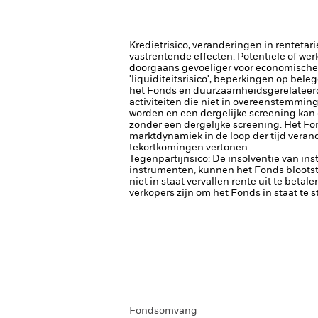
Kredietrisico, veranderingen in renteta
vastrentende effecten. Potentiële of wer
doorgaans gevoeliger voor economische e
'liquiditeitsrisico', beperkingen op bele
het Fonds en duurzaamheidsgerelateerde
activiteiten die niet in overeenstemmin
worden en een dergelijke screening kan
zonder een dergelijke screening.
Het Fo
marktdynamiek in de loop der tijd veran
tekortkomingen vertonen.
Tegenpartijrisico: De insolventie van ins
instrumenten, kunnen het Fonds blootste
niet in staat vervallen rente uit te betale
verkopers zijn om het Fonds in staat te 
Fondsomvang