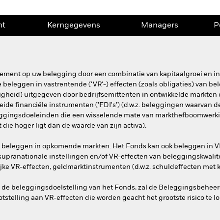
nt
Kerngegevens
Managers
P
dement op uw belegging door een combinatie van kapitaalgroei en in
 beleggen in vastrentende ('VR'-) effecten (zoals obligaties) van bel
gheid) uitgegeven door bedrijfsemittenten in ontwikkelde markten
leide financiële instrumenten ('FDI's') (d.w.z. beleggingen waarvan 
eggingsdoeleinden die een wisselende mate van markthefboomwerking
 die hoger ligt dan de waarde van zijn activa).
va beleggen in opkomende markten. Het Fonds kan ook beleggen in V
upranationale instellingen en/of VR-effecten van beleggingskwalite
ke VR-effecten, geldmarktinstrumenten (d.w.z. schuldeffecten met ko
n de beleggingsdoelstelling van het Fonds, zal de Beleggingsbehee
otstelling aan VR-effecten die worden geacht het grootste risico te l