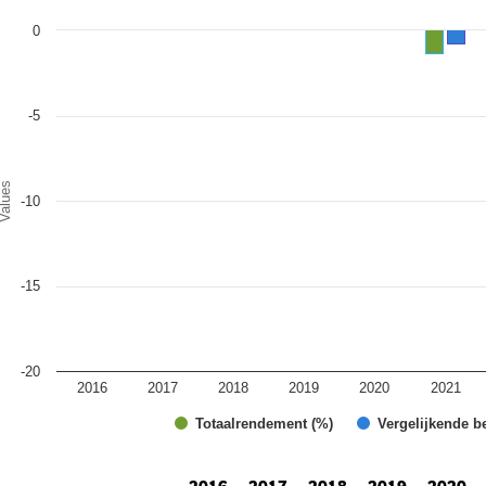
art
0
r chart with 2 data series.
e chart has 1 X axis displaying categories.
e chart has 1 Y axis displaying Values. Range: -20 to 0.
-5
alues
-10
-15
-20
2016
2017
2018
2019
2020
2021
Totaalrendement (%)
Vergelijkende b
d of interactive chart.