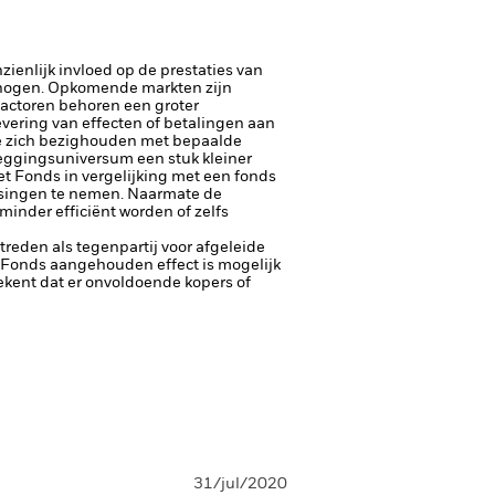
ienlijk invloed op de prestaties van
rhogen.
Opkomende markten zijn
factoren behoren een groter
 levering van effecten of betalingen aan
ie zich bezighouden met bepaalde
leggingsuniversum een stuk kleiner
t Fonds in vergelijking met een fonds
ssingen te nemen. Naarmate de
inder efficiënt worden of zelfs
ptreden als tegenpartij voor afgeleide
et Fonds aangehouden effect is mogelijk
etekent dat er onvoldoende kopers of
31/jul/2020