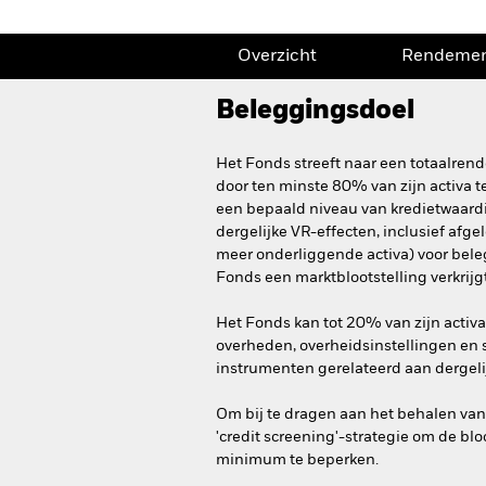
Overzicht
Rendeme
Beleggingsdoel
Het Fonds streeft naar een totaalren
door ten minste 80% van zijn activa te
een bepaald niveau van kredietwaardi
dergelijke VR-effecten, inclusief afge
meer onderliggende activa) voor bel
Fonds een marktblootstelling verkrijgt
Het Fonds kan tot 20% van zijn acti
overheden, overheidsinstellingen en s
instrumenten gerelateerd aan dergelij
Om bij te dragen aan het behalen va
'credit screening'-strategie om de blo
minimum te beperken.