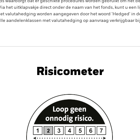
s waarborgt dat er geschikte procedures worden gebruikt om het be
a het uitklapvakje direct onder de naam van het fonds, kunt u een li
met valutahedging worden aangegeven door het woord 'Hedged' in d
n alle aandelenklassen met valutahedging op aanvraag verkrijgbaar b
PRIIP KID
Factsheet
Pros
orate Credit
Download
Risicometer
nt
Kerngegevens
Managers
P