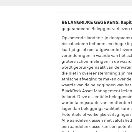
BELANGRIJKE GEGEVENS: Kapitaa
gegarandeerd. Beleggers verliezen m
Opkomende landen zijn doorgaans me
risicofactoren behoren een hoger liq
laattijdige of niet uitgevoerde leve
veranderingen in waarde van het acti
grotere schommelingen in de waarde 
wordt gebruikgemaakt van derivaten.
die niet in overeenstemming zijn m
ethische afweging te maken over de
waarde van de beleggingen van het F
BlackRock Asset Management Ireland 
Ireland. Deze essentiële beleggersin
wanbetalingsquote van emittenten h
lager dan beleggingskwaliteit kunne
Potentiële of werkelijke verlagingen
Alle aandelenklassen met valutahedg
een aandelenklasse kan een potentie