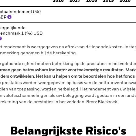
2016
2017
2018
2019
2020
otaalrendement (%)
GBP
ergelijkende
enchmark 1 (%) USD
t rendement is weergegeven na aftrek van de lopende kosten. Insta
nmerking genomen bij de berekening.
 getoonde cijfers hebben betrekking op de prestaties in het verlede
rmen geen betrouwbare indicator voor toekomstige resultaten. Mark
ders ontwikkelen. Het kan u helpen om te beoordelen hoe het fonds
 prestaties worden weergegeven op basis van de netto-inventariswa
dien van toepassing, worden herbelegd. Het rendement van uw beleg
n valutaschommelingen als uw belegging wordt gedaan in een ander
rekening van de prestaties in het verleden. Bron: Blackrock
Belangrijkste Risico's