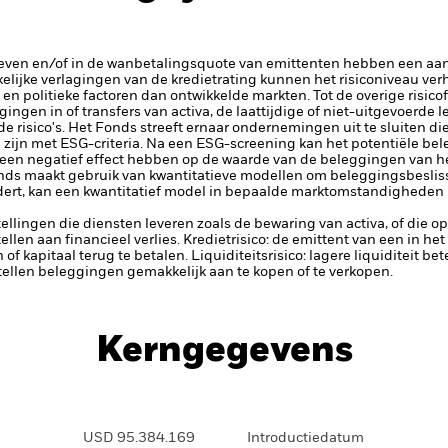
rieven en/of in de wanbetalingsquote van emittenten hebben een aanz
kelijke verlagingen van de kredietrating kunnen het risiconiveau ve
n politieke factoren dan ontwikkelde markten. Tot de overige risico
ggingen in of transfers van activa, de laattijdige of niet-uitgevoerde
 risico's.
Het Fonds streeft ernaar ondernemingen uit te sluiten d
g zijn met ESG-criteria. Na een ESG-screening kan het potentiële be
 een negatief effect hebben op de waarde van de beleggingen van he
nds maakt gebruik van kwantitatieve modellen om beleggingsbesli
dert, kan een kwantitatief model in bepaalde marktomstandigheden m
tellingen die diensten leveren zoals de bewaring van activa, of die o
llen aan financieel verlies.
Kredietrisico: de emittent van een in h
n of kapitaal terug te betalen.
Liquiditeitsrisico: lagere liquiditeit b
stellen beleggingen gemakkelijk aan te kopen of te verkopen.
Kerngegevens
USD 95.384.169
Introductiedatum