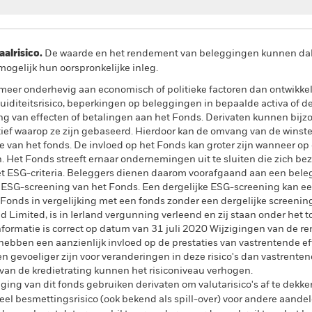
lrisico.
De waarde en het rendement van beleggingen kunnen dalen
ogelijk hun oorspronkelijke inleg.
er onderhevig aan economisch of politieke factoren dan ontwikkel
uiditeitsrisico, beperkingen op beleggingen in bepaalde activa of de 
ring van effecten of betalingen aan het Fonds. Derivaten kunnen bijzo
ef waarop ze zijn gebaseerd. Hierdoor kan de omvang van de winsten 
van het fonds. De invloed op het Fonds kan groter zijn wanneer op
 Het Fonds streeft ernaar ondernemingen uit te sluiten die zich be
et ESG-criteria. Beleggers dienen daarom voorafgaand aan een beleg
 ESG-screening van het Fonds. Een dergelijke ESG-screening kan ee
onds in vergelijking met een fonds zonder een dergelijke screening
Limited, is in Ierland vergunning verleend en zij staan onder het t
formatie is correct op datum van 31 juli 2020 Wijzigingen van de rent
ebben een aanzienlijk invloed op de prestaties van vastrentende ef
n gevoeliger zijn voor veranderingen in deze risico's dan vastrenten
 van de kredietrating kunnen het risiconiveau verhogen.
ing van dit fonds gebruiken derivaten om valutarisico's af te dekke
el besmettingsrisico (ook bekend als spill-over) voor andere aande