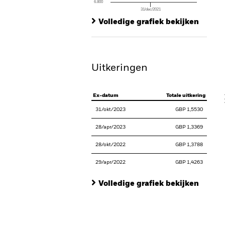
6.800
31/dec/2021
Ch
End of interactive chart.
Ba
Volledige grafiek bekijken
Th
Th
Uitkeringen
V
Ex-datum
Totale uitkering
31/okt/2023
GBP 1,5530
28/apr/2023
GBP 1,3369
28/okt/2022
GBP 1,3788
29/apr/2022
GBP 1,4263
Volledige grafiek bekijken
En