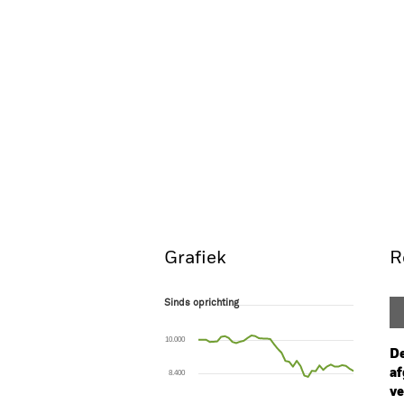
Grafiek
R
Sinds oprichting
Sinds oprichting
Line chart with 42 data points.
The chart has 1 X axis displaying Time. Ran
10.000
The chart has 1 Y axis displaying values. Range
De
af
8.400
ve