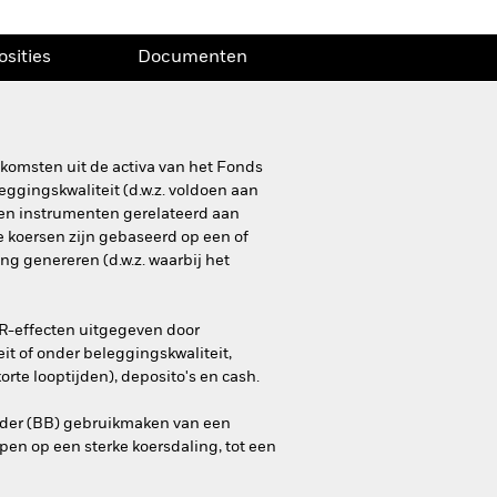
osities
Documenten
komsten uit de activa van het Fonds
eggingskwaliteit (d.w.z. voldoen aan
 en instrumenten gerelateerd aan
de koersen zijn gebaseerd op een of
 genereren (d.w.z. waarbij het
R-effecten uitgegeven door
it of onder beleggingskwaliteit,
rte looptijden), deposito's en cash.
rder (BB) gebruikmaken van een
open op een sterke koersdaling, tot een