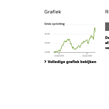
Grafiek
R
Sinds oprichting
Sinds oprichting
Line chart with 91 data points.
The chart has 1 X axis displaying Time. Ran
30.000
The chart has 1 Y axis displaying values. Range
De
af
20.000
ve
10.000
31/dec/2019
31/dec/2024
Ch
End of interactive chart.
Ba
Volledige grafiek bekijken
Th
Th
V