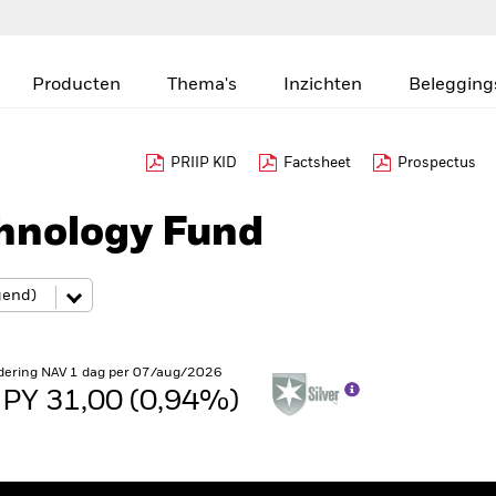
Producten
Thema's
Inzichten
Belegging
PRIIP KID
Factsheet
Prospectus
hnology Fund
dering NAV 1 dag per 07/aug/2026
JPY 31,00 (0,94%)