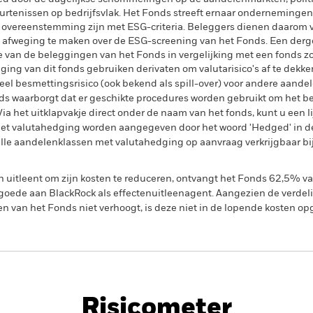
urtenissen op bedrijfsvlak. Het Fonds streeft ernaar ondernemingen 
 in overeenstemming zijn met ESG-criteria. Beleggers dienen daarom
e afweging te maken over de ESG-screening van het Fonds. Een derg
 van de beleggingen van het Fonds in vergelijking met een fonds zo
ing van dit fonds gebruiken derivaten om valutarisico's af te dekke
el besmettingsrisico (ook bekend als spill-over) voor andere aande
s waarborgt dat er geschikte procedures worden gebruikt om het be
a het uitklapvakje direct onder de naam van het fonds, kunt u een li
met valutahedging worden aangegeven door het woord 'Hedged' in d
n alle aandelenklassen met valutahedging op aanvraag verkrijgbaar b
en uitleent om zijn kosten te reduceren, ontvangt het Fonds 62,5%
oede aan BlackRock als effectenuitleenagent. Aangezien de verdel
en van het Fonds niet verhoogt, is deze niet in de lopende kosten 
PRIIP KID
Factsheet
Prospectus
nd
Risicometer