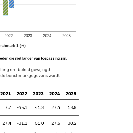
2022
2023
2024
2025
nchmark 1 (%)
den die niet langer van toepassing zijn.
ing en -beleid gewijzigd.
n de benchmarkgegevens wordt
2021
2022
2023
2024
2025
7,7
-45,1
41,3
27,4
13,9
27,4
-31,1
51,0
27,5
30,2