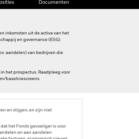
osities
Documenten
n inkomsten uit de activa van het
schappij en governance (ESG).
bv. aandelen) van bedrijven die
 in het prospectus. Raadpleeg voor
com/baselinescreens
 en stijgen, en zijn niet
 dat het Fonds gevoeliger is voor
 aandelen en aan aandelen
ieke factoren, economisch nieuws,