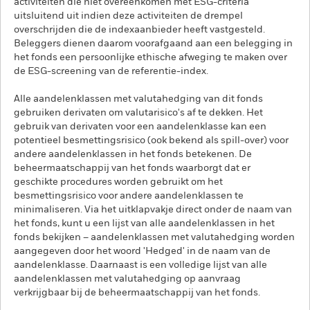
activiteiten die niet overeenkomen met ESG-criteria
uitsluitend uit indien deze activiteiten de drempel
overschrijden die de indexaanbieder heeft vastgesteld.
Beleggers dienen daarom voorafgaand aan een belegging in
het fonds een persoonlijke ethische afweging te maken over
de ESG-screening van de referentie-index.
Alle aandelenklassen met valutahedging van dit fonds
gebruiken derivaten om valutarisico's af te dekken. Het
gebruik van derivaten voor een aandelenklasse kan een
potentieel besmettingsrisico (ook bekend als spill-over) voor
andere aandelenklassen in het fonds betekenen. De
beheermaatschappij van het fonds waarborgt dat er
geschikte procedures worden gebruikt om het
besmettingsrisico voor andere aandelenklassen te
minimaliseren. Via het uitklapvakje direct onder de naam van
het fonds, kunt u een lijst van alle aandelenklassen in het
fonds bekijken – aandelenklassen met valutahedging worden
aangegeven door het woord 'Hedged' in de naam van de
aandelenklasse. Daarnaast is een volledige lijst van alle
aandelenklassen met valutahedging op aanvraag
verkrijgbaar bij de beheermaatschappij van het fonds.