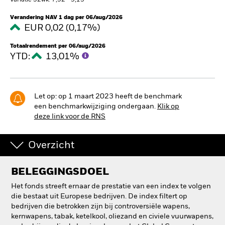
Variatie 52wk: 7,52 - 9,13
BlackRock
Verandering NAV 1 dag per 06/aug/2026
EUR 0,02 (0,17%)
iShares
Totaalrendement per 06/aug/2026
YTD:
13,01%
Aladdin
Ons bedrijf
Let op: op 1 maart 2023 heeft de benchmark
een benchmarkwijziging ondergaan.
Klik op
deze link voor de RNS
Overzicht
BELEGGINGSDOEL
Het fonds streeft ernaar de prestatie van een index te volgen
die bestaat uit Europese bedrijven. De index filtert op
bedrijven die betrokken zijn bij controversiële wapens,
kernwapens, tabak, ketelkool, oliezand en civiele vuurwapens,