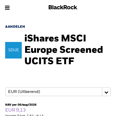
Over Ons
AANDELEN
iShares MSCI
Producten
Europe Screened
SDUE
Thema's
UCITS ETF
Inzichten
Beleggingsinformatie
Particulieren
NAV per 06/aug/2026
Nederland
EUR 9,13
Change location