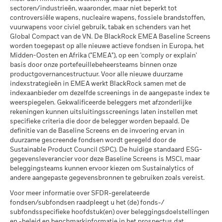
Totaalrendement
26,4
-1,6
sectoren/industrieën, waaronder, maar niet beperkt tot
MSCI Gewogen Gemiddelde
68,76
(%) EUR
Max. uitgeleend (% van AUM)
Wat u kunt terugkrijgen na aftrek van kost
Koolstofintensiteit (ton CO2-
controversiële wapens, nucleaire wapens, fossiele brandstoffen,
Gunstig
Gemiddeld rendement per jaar
eq/$ miljoen OMZET)
vuurwapens voor civiel gebruik, tabak en schenders van het
Index (%) EUR
26,0
-1,7
Onderpand (% van lening)
per 17/jul/2026
Global Compact van de VN. De BlackRock EMEA Baseline Screens
Het stressscenario laat zien wat u zou kunnen terugkrijgen in
worden toegepast op alle nieuwe actieve fondsen in Europa, het
extreme marktomstandigheden.
MSCI Impliciete
> 2,0 - 2,5 °C
Midden-Oosten en Afrika ("EMEA"), op een 'comply or explain'
In het verleden behaalde resultaten zijn geen richtlijn voor
Temperatuurstijging (0-3,0+
De bovenstaande tabel geeft de beschikbare Securities
basis door onze portefeuillebeheersteams binnen onze
°C)
toekomstige resultaten en dienen niet als enige criterium te
Lending gegevens weer.
productgovernancestructuur. Voor alle nieuwe duurzame
per 17/jul/2026
worden genomen bij de selectie van een product. De
indexstrategieën in EMEA werkt BlackRock samen met de
rendementsgegevens zijn gebaseerd op de
De informatie in de tabel “Samenvatting Leningen” wordt niet
MSCI ESG % Dekking
99,97
indexaanbieder om dezelfde screenings in de aangepaste index te
nettovermogenswaarde (NVW) van het ETF, die mogelijk niet
weergegeven voor fondsen die korter dan 12 maanden
per 17/jul/2026
weerspiegelen. Gekwalificeerde beleggers met afzonderlijke
gelijk is aan de marktprijs van het ETF. Individuele
gebruik hebben gemaakt van securities lending. De
rekeningen kunnen uitsluitingsscreenings laten instellen met
MSCI ESG-kwaliteitsscore –
72,57
aandeelhouders kunnen opbrengsten boeken die verschillen
weergegeven cijfers hebben betrekking op resultaten in het
specifieke criteria die door de belegger worden bepaald. De
Percentiel peer
van het rendement van de NVW.
definitie van de Baseline Screens en de invoering ervan in
verleden. In het verleden behaalde resultaten zijn geen
per 17/jul/2026
duurzame gescreende fondsen wordt geregeld door de
betrouwbare indicator voor toekomstige resultaten. Het beleid
De getoonde cijfers hebben betrekking op de prestaties in het
Sustainable Product Council (SPC). De huidige standaard ESG-
Fondsen in peergroup
1.316
van BlackRock is om rendementsgegevens openbaar te
verleden.
In het verleden behaalde resultaten vormen geen
gegevensleverancier voor deze Baseline Screens is MSCI, maar
per 17/jul/2026
maken met een vertraging van één maand. Dit betekent dat
betrouwbare indicator voor toekomstige resultaten. Markten
beleggingsteams kunnen ervoor kiezen om Sustainalytics of
het rendement van 01/01/2019 tot 31/12/2019 openbaar
MSCI Gewogen Gemiddelde
99,00
kunnen zich in de toekomst heel anders ontwikkelen. Het kan
andere aangepaste gegevensbronnen te gebruiken zoals vereist.
kan worden gemaakt vanaf 01/02/2020.
Koolstofintensiteit % Dekking
u helpen om te beoordelen hoe het fonds in het verleden
Voor meer informatie over SFDR-gerelateerde
werd beheerd
Het maximale uitgeleende percentage kan in de loop der tijd
per 17/jul/2026
fondsen/subfondsen raadpleegt u het (de) fonds-/
De resultaten worden weergegeven op basis van een netto-
stijgen of dalen.
subfondsspecifieke hoofdstuk(en) over beleggingsdoelstellingen
MSCI Impliciete
98,58
inventariswaarde (NIW), en de bruto-inkomsten worden waar
en -beleid en benchmarkinformatie in het prospectus dat