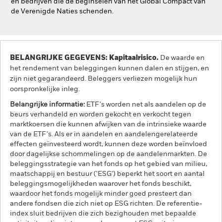
en bedrijven die de beginselen van het Global Compact van
de Verenigde Naties schenden.
BELANGRIJKE GEGEVENS: Kapitaalrisico.
De waarde en
het rendement van beleggingen kunnen dalen en stijgen, en
zijn niet gegarandeerd. Beleggers verliezen mogelijk hun
oorspronkelijke inleg.
Belangrijke informatie:
ETF's worden net als aandelen op de
beurs verhandeld en worden gekocht en verkocht tegen
marktkoersen die kunnen afwijken van de intrinsieke waarde
van de ETF's. Als er in aandelen en aandelengerelateerde
effecten geïnvesteerd wordt, kunnen deze worden beïnvloed
door dagelijkse schommelingen op de aandelenmarkten. De
beleggingsstrategie van het fonds op het gebied van milieu,
maatschappij en bestuur ('ESG') beperkt het soort en aantal
beleggingsmogelijkheden waarover het fonds beschikt,
waardoor het fonds mogelijk minder goed presteert dan
andere fondsen die zich niet op ESG richten. De referentie-
index sluit bedrijven die zich bezighouden met bepaalde