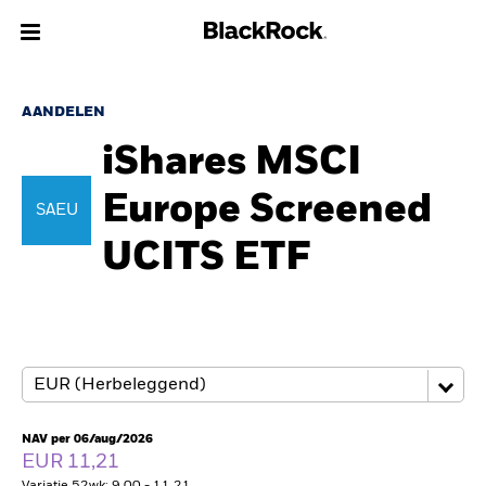
Over Ons
AANDELEN
iShares MSCI
Producten
Europe Screened
SAEU
Thema's
UCITS ETF
Inzichten
Beleggingsinformatie
Particulieren
NAV per 06/aug/2026
Nederland
EUR 11,21
Change location