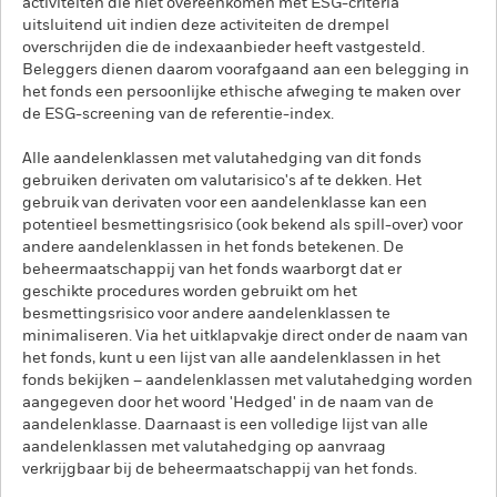
activiteiten die niet overeenkomen met ESG-criteria
uitsluitend uit indien deze activiteiten de drempel
overschrijden die de indexaanbieder heeft vastgesteld.
Beleggers dienen daarom voorafgaand aan een belegging in
het fonds een persoonlijke ethische afweging te maken over
de ESG-screening van de referentie-index.
Alle aandelenklassen met valutahedging van dit fonds
gebruiken derivaten om valutarisico's af te dekken. Het
gebruik van derivaten voor een aandelenklasse kan een
potentieel besmettingsrisico (ook bekend als spill-over) voor
andere aandelenklassen in het fonds betekenen. De
beheermaatschappij van het fonds waarborgt dat er
geschikte procedures worden gebruikt om het
besmettingsrisico voor andere aandelenklassen te
minimaliseren. Via het uitklapvakje direct onder de naam van
het fonds, kunt u een lijst van alle aandelenklassen in het
fonds bekijken – aandelenklassen met valutahedging worden
aangegeven door het woord 'Hedged' in de naam van de
aandelenklasse. Daarnaast is een volledige lijst van alle
aandelenklassen met valutahedging op aanvraag
verkrijgbaar bij de beheermaatschappij van het fonds.