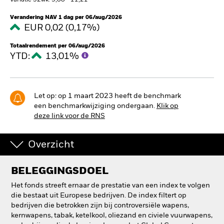
Variatie 52wk: 9,00 - 11,21
BlackRock
Verandering NAV 1 dag per 06/aug/2026
EUR 0,02 (0,17%)
iShares
Totaalrendement per 06/aug/2026
YTD:
13,01%
Aladdin
Ons bedrijf
Let op: op 1 maart 2023 heeft de benchmark
een benchmarkwijziging ondergaan.
Klik op
deze link voor de RNS
Overzicht
BELEGGINGSDOEL
Het fonds streeft ernaar de prestatie van een index te volgen
die bestaat uit Europese bedrijven. De index filtert op
bedrijven die betrokken zijn bij controversiële wapens,
kernwapens, tabak, ketelkool, oliezand en civiele vuurwapens,