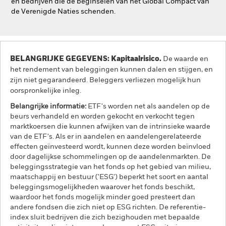
en bedrijven die de beginselen van het Global Compact van
de Verenigde Naties schenden.
BELANGRIJKE GEGEVENS: Kapitaalrisico.
De waarde en
het rendement van beleggingen kunnen dalen en stijgen, en
zijn niet gegarandeerd. Beleggers verliezen mogelijk hun
oorspronkelijke inleg.
Belangrijke informatie:
ETF's worden net als aandelen op de
beurs verhandeld en worden gekocht en verkocht tegen
marktkoersen die kunnen afwijken van de intrinsieke waarde
van de ETF's. Als er in aandelen en aandelengerelateerde
effecten geïnvesteerd wordt, kunnen deze worden beïnvloed
door dagelijkse schommelingen op de aandelenmarkten. De
beleggingsstrategie van het fonds op het gebied van milieu,
maatschappij en bestuur ('ESG') beperkt het soort en aantal
beleggingsmogelijkheden waarover het fonds beschikt,
waardoor het fonds mogelijk minder goed presteert dan
andere fondsen die zich niet op ESG richten. De referentie-
index sluit bedrijven die zich bezighouden met bepaalde