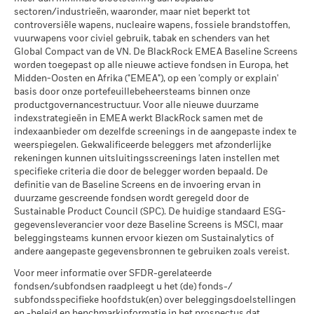
kunnen zich in de toekomst heel anders ontwikkelen. Het kan
sectoren/industrieën, waaronder, maar niet beperkt tot
MSCI Gewogen Gemiddelde
68,76
Max. uitgeleend (% van AUM)
u helpen om te beoordelen hoe het fonds in het verleden
Wat u kunt terugkrijgen na aftrek van kost
Koolstofintensiteit (ton CO2-
controversiële wapens, nucleaire wapens, fossiele brandstoffen,
Gunstig
Gemiddeld rendement per jaar
werd beheerd
eq/$ miljoen OMZET)
vuurwapens voor civiel gebruik, tabak en schenders van het
Onderpand (% van lening)
per 17/jul/2026
De resultaten worden weergegeven op basis van een netto-
Global Compact van de VN. De BlackRock EMEA Baseline Screens
Het stressscenario laat zien wat u zou kunnen terugkrijgen in
inventariswaarde (NIW), en de bruto-inkomsten worden waar
worden toegepast op alle nieuwe actieve fondsen in Europa, het
extreme marktomstandigheden.
MSCI Impliciete
> 2,0 - 2,5 °C
Midden-Oosten en Afrika ("EMEA"), op een 'comply or explain'
van toepassing herbelegd. De rendementsgegevens zijn
Temperatuurstijging (0-3,0+
De bovenstaande tabel geeft de beschikbare Securities
basis door onze portefeuillebeheersteams binnen onze
gebaseerd op de netto-inventariswaarde (NIW) van het ETF,
°C)
Lending gegevens weer.
productgovernancestructuur. Voor alle nieuwe duurzame
per 17/jul/2026
die mogelijk niet gelijk is aan de marktprijs van het ETF.
indexstrategieën in EMEA werkt BlackRock samen met de
Individuele aandeelhouders kunnen opbrengsten boeken die
De informatie in de tabel “Samenvatting Leningen” wordt niet
MSCI ESG % Dekking
99,97
indexaanbieder om dezelfde screenings in de aangepaste index te
verschillen van het rendement van de NIW.
weergegeven voor fondsen die korter dan 12 maanden
per 17/jul/2026
weerspiegelen. Gekwalificeerde beleggers met afzonderlijke
Het rendement van uw belegging kan stijgen of dalen door
gebruik hebben gemaakt van securities lending. De
rekeningen kunnen uitsluitingsscreenings laten instellen met
MSCI ESG-kwaliteitsscore –
72,57
valutaschommelingen indien uw belegging in een andere
weergegeven cijfers hebben betrekking op resultaten in het
specifieke criteria die door de belegger worden bepaald. De
Percentiel peer
valuta is dan degene die werd gebruikt in de berekening van
definitie van de Baseline Screens en de invoering ervan in
verleden. In het verleden behaalde resultaten zijn geen
per 17/jul/2026
de resultaten uit het verleden.
Bron:
Blackrock.
duurzame gescreende fondsen wordt geregeld door de
betrouwbare indicator voor toekomstige resultaten. Het beleid
Sustainable Product Council (SPC). De huidige standaard ESG-
Fondsen in peergroup
1.316
van BlackRock is om rendementsgegevens openbaar te
gegevensleverancier voor deze Baseline Screens is MSCI, maar
per 17/jul/2026
maken met een vertraging van één maand. Dit betekent dat
beleggingsteams kunnen ervoor kiezen om Sustainalytics of
het rendement van 01/01/2019 tot 31/12/2019 openbaar
MSCI Gewogen Gemiddelde
99,00
andere aangepaste gegevensbronnen te gebruiken zoals vereist.
kan worden gemaakt vanaf 01/02/2020.
Koolstofintensiteit % Dekking
Voor meer informatie over SFDR-gerelateerde
Het maximale uitgeleende percentage kan in de loop der tijd
per 17/jul/2026
fondsen/subfondsen raadpleegt u het (de) fonds-/
stijgen of dalen.
subfondsspecifieke hoofdstuk(en) over beleggingsdoelstellingen
MSCI Impliciete
98,58
en -beleid en benchmarkinformatie in het prospectus dat