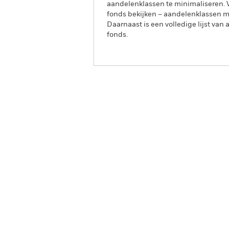
aandelenklassen te minimaliseren. Vi
fonds bekijken – aandelenklassen 
Daarnaast is een volledige lijst va
fonds.
iShares Core MSCI Europe
UCITS ETF
IMEU
Overzicht
Ren