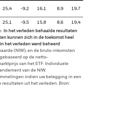
25,4
-9,2
16,1
8,9
19,7
25,1
-9,5
15,8
8,6
19,4
n.
In het verleden behaalde resultaten
ten kunnen zich in de toekomst heel
 in het verleden werd beheerd
waarde (NIW), en de bruto-inkomsten
gebaseerd op de netto-
arktprijs van het ETF. Individuele
rendement van de NIW.
ommelingen indien uw belegging in een
 resultaten uit het verleden.
Bron: