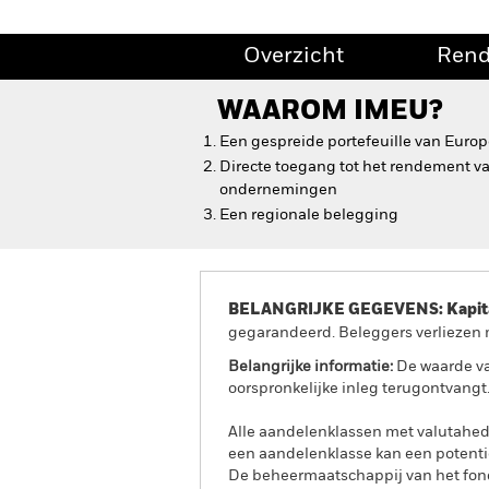
Overzicht
Ren
WAAROM
IMEU
?
Een gespreide portefeuille van Eur
Directe toegang tot het rendement v
ondernemingen
Een regionale belegging
BELANGRIJKE GEGEVENS: Kapitaa
gegarandeerd. Beleggers verliezen m
Belangrijke informatie:
De waarde va
oorspronkelijke inleg terugontvangt
Alle aandelenklassen met valutahedg
een aandelenklasse kan een potentie
De beheermaatschappij van het fond