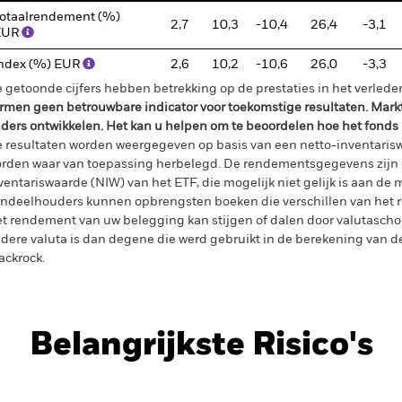
otaalrendement (%)
2,7
10,3
-10,4
26,4
-3,1
EUR
ndex (%) EUR
2,6
10,2
-10,6
26,0
-3,3
 getoonde cijfers hebben betrekking op de prestaties in het verlede
rmen geen betrouwbare indicator voor toekomstige resultaten. Mark
ders ontwikkelen. Het kan u helpen om te beoordelen hoe het fonds
 resultaten worden weergegeven op basis van een netto-inventaris
rden waar van toepassing herbelegd. De rendementsgegevens zijn 
ventariswaarde (NIW) van het ETF, die mogelijk niet gelijk is aan de m
ndeelhouders kunnen opbrengsten boeken die verschillen van het 
t rendement van uw belegging kan stijgen of dalen door valutasch
dere valuta is dan degene die werd gebruikt in de berekening van de
ackrock.
Belangrijkste Risico's