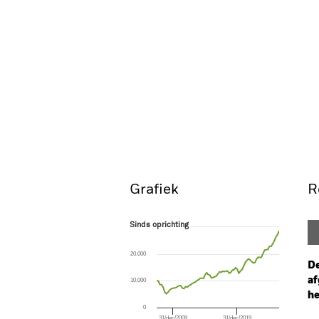
Grafiek
R
Sinds oprichting
Sinds oprichting
Line chart with 77 data points.
The chart has 1 X axis displaying Time. Ran
20.000
The chart has 1 Y axis displaying values. Rang
De
af
10.000
he
0
31/dec/2009
31/dec/2019