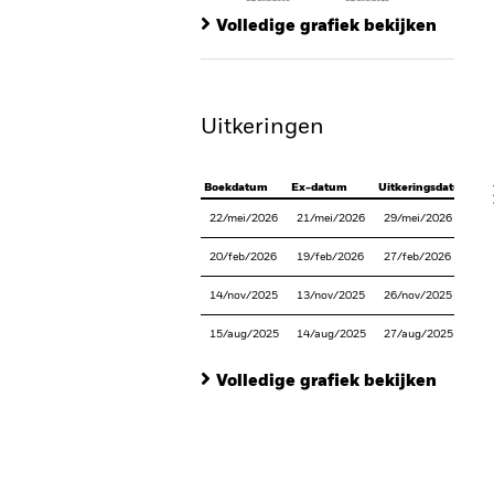
Ch
End of interactive chart.
Ba
Volledige grafiek bekijken
Th
Th
Uitkeringen
V
Boekdatum
Ex-datum
Uitkeringsdatum
22/mei/2026
21/mei/2026
29/mei/2026
20/feb/2026
19/feb/2026
27/feb/2026
14/nov/2025
13/nov/2025
26/nov/2025
15/aug/2025
14/aug/2025
27/aug/2025
Volledige grafiek bekijken
En