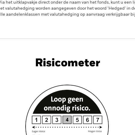
a het uitklapvakje direct onder de naam van het fonds, kunt u een li
met valutahedging worden aangegeven door het woord 'Hedged' in d
n alle aandelenklassen met valutahedging op aanvraag verkrijgbaar b
PRIIP KID
Factsheet
Prospec
Risicometer
dement
Kerngegevens
Positie