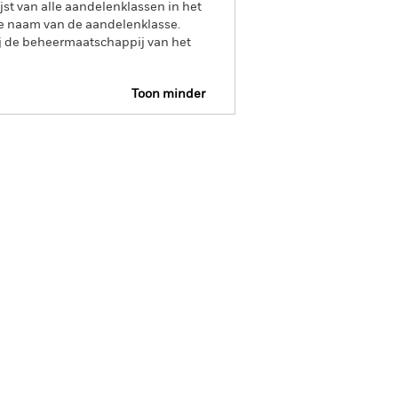
jst van alle aandelenklassen in het
e naam van de aandelenklasse.
ij de beheermaatschappij van het
Toon minder
tus
Download
s
Documenten