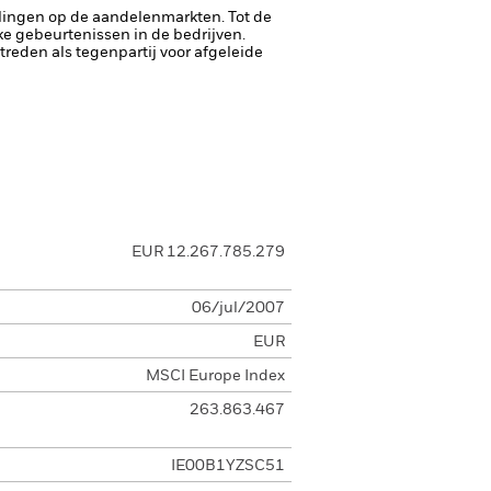
lingen op de aandelenmarkten. Tot de
ke gebeurtenissen in de bedrijven.
ptreden als tegenpartij voor afgeleide
EUR 12.267.785.279
06/jul/2007
EUR
MSCI Europe Index
263.863.467
IE00B1YZSC51