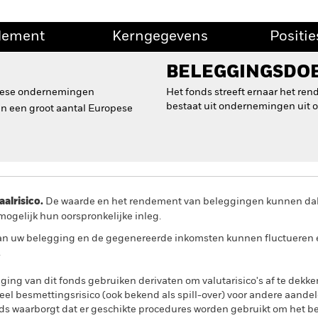
dement
Kerngegevens
Positie
BELEGGINGSDO
opese ondernemingen
Het fonds streeft ernaar het re
bestaat uit ondernemingen uit o
an een groot aantal Europese
lrisico.
De waarde en het rendement van beleggingen kunnen dalen
ogelijk hun oorspronkelijke inleg.
n uw belegging en de gegenereerde inkomsten kunnen fluctueren en 
.
ing van dit fonds gebruiken derivaten om valutarisico's af te dekke
el besmettingsrisico (ook bekend als spill-over) voor andere aande
s waarborgt dat er geschikte procedures worden gebruikt om het be