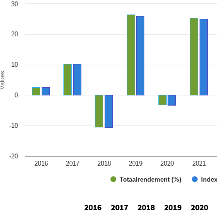
art
30
r chart with 2 data series.
e chart has 1 X axis displaying categories.
e chart has 1 Y axis displaying Values. Range: -20 to 30.
20
10
alues
0
-10
-20
2016
2017
2018
2019
2020
2021
Totaalrendement (%)
Index
d of interactive chart.
2016
2017
2018
2019
2020