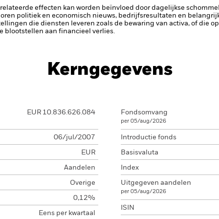
elateerde effecten kan worden beïnvloed door dagelijkse schomme
horen politiek en economisch nieuws, bedrijfsresultaten en belangrij
tellingen die diensten leveren zoals de bewaring van activa, of die o
lootstellen aan financieel verlies.
Kerngegevens
EUR 10.836.626.084
Fondsomvang
per 05/aug/2026
06/jul/2007
Introductie fonds
EUR
Basisvaluta
Aandelen
Index
Overige
Uitgegeven aandelen
per 05/aug/2026
0,12%
ISIN
Eens per kwartaal