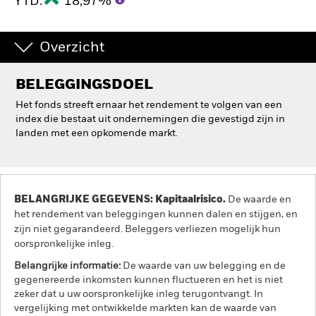
YTD:
18,97%
BlackRock
Overzicht
iShares
BELEGGINGSDOEL
Aladdin
Het fonds streeft ernaar het rendement te volgen van een
index die bestaat uit ondernemingen die gevestigd zijn in
Ons bedrijf
landen met een opkomende markt.
BELANGRIJKE GEGEVENS: Kapitaalrisico.
De waarde en
het rendement van beleggingen kunnen dalen en stijgen, en
zijn niet gegarandeerd. Beleggers verliezen mogelijk hun
oorspronkelijke inleg.
Belangrijke informatie:
De waarde van uw belegging en de
gegenereerde inkomsten kunnen fluctueren en het is niet
zeker dat u uw oorspronkelijke inleg terugontvangt. In
vergelijking met ontwikkelde markten kan de waarde van