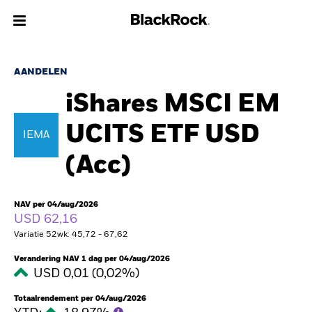
Over Ons
AANDELEN
iShares MSCI EM
Producten
UCITS ETF USD
IEMA
Thema's
(Acc)
Inzichten
NAV per 04/aug/2026
Beleggingsinformatie
USD 62,16
Variatie 52wk: 45,72 - 67,62
Particulieren
Verandering NAV 1 dag per 04/aug/2026
USD 0,01 (0,02%)
Nederland
Change location
Totaalrendement per 04/aug/2026