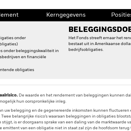
dement
Kerngegevens
Positie
BELEGGINGSDO
ligaties onder
Het Fonds streeft ernaar het re
bestaat uit in Amerikaanse doll
ligaties)
bedrijfsobligaties.
es onder beleggingskwaliteit in
tsbedrijven en financiële
entende obligaties
lrisico.
De waarde en het rendement van beleggingen kunnen dalen
ogelijk hun oorspronkelijke inleg.
n uw belegging en de gegenereerde inkomsten kunnen fluctueren en 
 Twee belangrijke risico’s waaraan beleggingen in obligaties blootsta
 stijgt, is er doorgaans sprake van een daling van de marktwaarde van
 emittent van een obligatie niet in staat zal zijn de hoofdsom terug