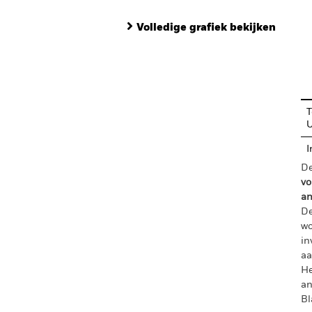
Volledige grafiek bekijken
En
T
I
De
vo
an
De
wo
in
aa
He
an
Bl