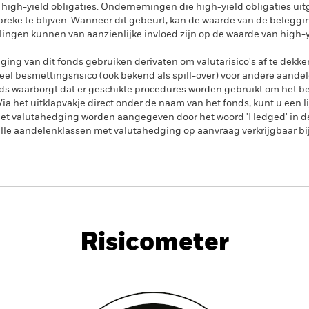
in high-yield obligaties. Ondernemingen die high-yield obligaties u
breke te blijven. Wanneer dit gebeurt, kan de waarde van de belegg
en kunnen van aanzienlijke invloed zijn op de waarde van high-yi
ing van dit fonds gebruiken derivaten om valutarisico's af te dekke
el besmettingsrisico (ook bekend als spill-over) voor andere aande
s waarborgt dat er geschikte procedures worden gebruikt om het be
a het uitklapvakje direct onder de naam van het fonds, kunt u een li
met valutahedging worden aangegeven door het woord 'Hedged' in d
n alle aandelenklassen met valutahedging op aanvraag verkrijgbaar b
PRIIP KID
Factsheet
Prospec
Risicometer
dement
Kerngegevens
Positie