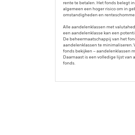
rente te betalen. Het fonds belegt 
algemeen een hoger risico om in ge
omstandigheden en renteschommeling
Alle aandelenklassen met valutahedg
een aandelenklasse kan een potentie
De beheermaatschappij van het fond
aandelenklassen te minimaliseren. Vi
fonds bekijken – aandelenklassen 
Daarnaast is een volledige lijst va
fonds.
iShares $ High Yield Corp
Bond UCITS ETF
SHYU
Overzicht
Ren