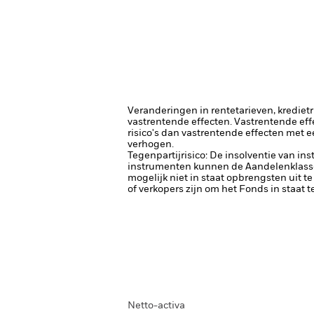
Veranderingen in rentetarieven, krediet
vastrentende effecten. Vastrentende eff
risico's dan vastrentende effecten met e
verhogen.
Tegenpartijrisico: De insolventie van ins
instrumenten kunnen de Aandelenklasse b
mogelijk niet in staat opbrengsten uit te
of verkopers zijn om het Fonds in staat 
Netto-activa