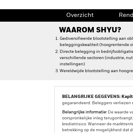
Overzicht
Ren
WAAROM
SHYU
?
Gediversifieerde blootstelling aan ob
beleggingskwaliteit (hoogrentende ob
Directe belegging in bedrijfsobligati
verschillende sectoren (industrie, nu
instellingen)
Wereldwijde blootstelling aan hoogr
BELANGRIJKE GEGEVENS: Kapitaa
gegarandeerd. Beleggers verliezen m
Belangrijke informatie:
De waarde va
oorspronkelijke inleg terugontvangt.
kredietrisico. Wanneer de marktrente
betrekking op de mogelijkheid dat de