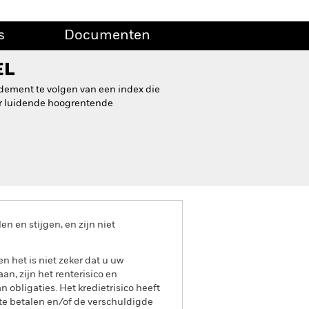
s
Documenten
EL
ndement te volgen van een index die
ar luidende hoogrentende
 en stijgen, en zijn niet
het is niet zeker dat u uw
an, zijn het renterisico en
 obligaties. Het kredietrisico heeft
 te betalen en/of de verschuldigde