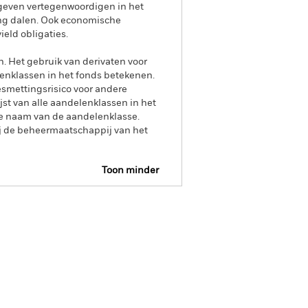
itgeven vertegenwoordigen in het
ing dalen. Ook economische
eld obligaties.
n. Het gebruik van derivaten voor
lenklassen in het fonds betekenen.
smettingsrisico voor andere
jst van alle aandelenklassen in het
e naam van de aandelenklasse.
ij de beheermaatschappij van het
Toon minder
tus
Download
s
Documenten