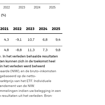
2022
2023
2024
2025
 (%)
2021
2022
2023
2024
2025
4,3
-9,1
10,7
6,8
9,4
4,8
-8,8
11,3
7,3
9,8
n.
In het verleden behaalde resultaten
ten kunnen zich in de toekomst heel
 in het verleden werd beheerd
waarde (NIW), en de bruto-inkomsten
gebaseerd op de netto-
arktprijs van het ETF. Individuele
rendement van de NIW.
ommelingen indien uw belegging in een
 resultaten uit het verleden.
Bron: