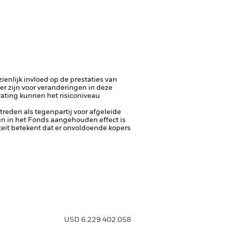
enlijk invloed op de prestaties van
er zijn voor veranderingen in deze
trating kunnen het risiconiveau
ptreden als tegenpartij voor afgeleide
een in het Fonds aangehouden effect is
diteit betekent dat er onvoldoende kopers
USD 6.229.402.058