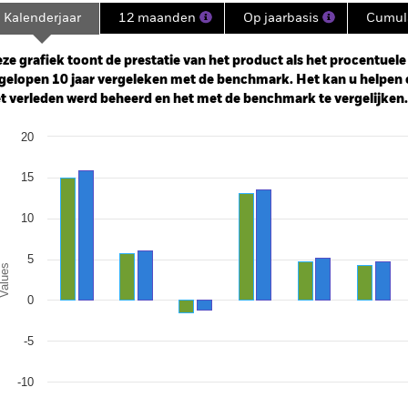
Kalenderjaar
12 maanden
Op jaarbasis
Cumula
ge: 2011-09-01 00:00:00 to 2026-08-05 00:00:00.
: 0 to 150.
ze grafiek toont de prestatie van het product als het procentuele v
gelopen 10 jaar vergeleken met de benchmark. Het kan u helpen 
t verleden werd beheerd en het met de benchmark te vergelijken.
art
20
r chart with 2 data series.
e chart has 1 X axis displaying categories.
e chart has 1 Y axis displaying Values. Range: -15 to 20.
15
10
5
alues
0
-5
-10