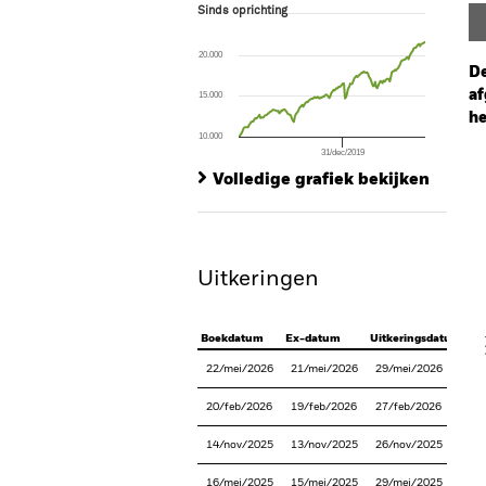
Sinds oprichting
Sinds oprichting
Line chart with 180 data points.
The chart has 1 X axis displaying Time. Ran
20.000
The chart has 1 Y axis displaying values. Range
De
af
15.000
he
10.000
31/dec/2019
Ch
End of interactive chart.
Ba
Volledige grafiek bekijken
Th
Th
Uitkeringen
V
Boekdatum
Ex-datum
Uitkeringsdatum
22/mei/2026
21/mei/2026
29/mei/2026
20/feb/2026
19/feb/2026
27/feb/2026
14/nov/2025
13/nov/2025
26/nov/2025
16/mei/2025
15/mei/2025
29/mei/2025