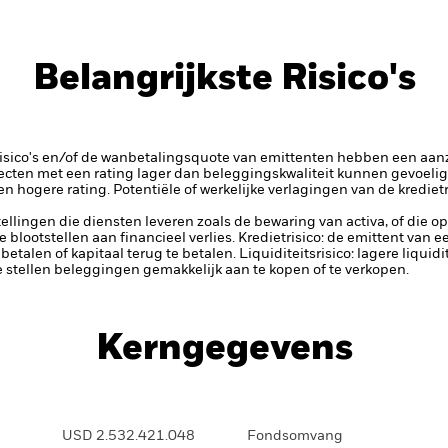
Belangrijkste Risico's
risico's en/of de wanbetalingsquote van emittenten hebben een aanzi
ecten met een rating lager dan beleggingskwaliteit kunnen gevoelig
en hogere rating. Potentiële of werkelijke verlagingen van de kredie
tellingen die diensten leveren zoals de bewaring van activa, of die o
lootstellen aan financieel verlies.
Kredietrisico: de emittent van 
 betalen of kapitaal terug te betalen.
Liquiditeitsrisico: lagere liqui
te stellen beleggingen gemakkelijk aan te kopen of te verkopen.
Kerngegevens
USD 2.532.421.048
Fondsomvang