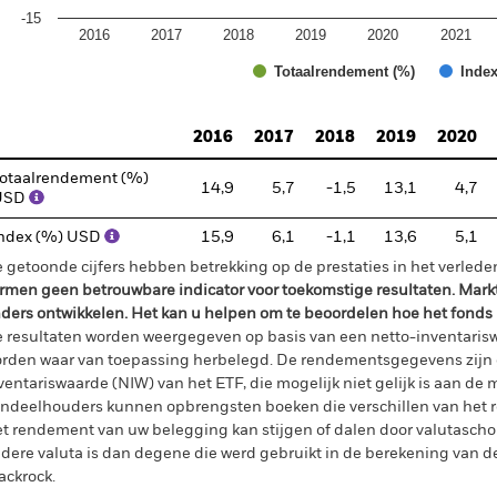
-15
2016
2017
2018
2019
2020
2021
Totaalrendement (%)
Index
d of interactive chart.
2016
2017
2018
2019
2020
otaalrendement (%)
14,9
5,7
-1,5
13,1
4,7
USD
ndex (%) USD
15,9
6,1
-1,1
13,6
5,1
 getoonde cijfers hebben betrekking op de prestaties in het verlede
rmen geen betrouwbare indicator voor toekomstige resultaten. Mark
ders ontwikkelen. Het kan u helpen om te beoordelen hoe het fonds
 resultaten worden weergegeven op basis van een netto-inventaris
rden waar van toepassing herbelegd. De rendementsgegevens zijn 
ventariswaarde (NIW) van het ETF, die mogelijk niet gelijk is aan de m
ndeelhouders kunnen opbrengsten boeken die verschillen van het 
t rendement van uw belegging kan stijgen of dalen door valutasch
dere valuta is dan degene die werd gebruikt in de berekening van de
ackrock.