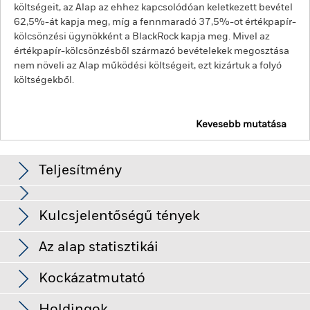
költségeit, az Alap az ehhez kapcsolódóan keletkezett bevétel
62,5%-át kapja meg, míg a fennmaradó 37,5%-ot értékpapír-
kölcsönzési ügynökként a BlackRock kapja meg. Mivel az
értékpapír-kölcsönzésből származó bevételekek megosztása
nem növeli az Alap működési költségeit, ezt kizártuk a folyó
költségekből.
Kevesebb mutatása
BGF Emerging Markets Equity Income Fund
Teljesítmény
Diagram
Kulcsjelentőségű tények
A feltörekvő piacok általában érzékenyebbek a gazdasági és
politikai feltételekre, mint a fejlett piacok. Az egyéb tényezők
közé tartozik a nagyobb „likviditási kockázat”, a befektetésekre
Teljes diagram megtekintése
Az alap statisztikái
vagy a tőketranszferekre vonatkozó korlátozások, valamint az
Az Alap Nettó
USD 229 083 903
értékpapírok átadásának vagy az alapba történő kifizetések
eszközállománya
meghiúsulása/késedelme, valamint a fenntarthatósággal
Kockázatmutató
ekkor: 2026. aug. 07.
kapcsolatos kockázatok.
A részvények és a részvényekhez
Részesedések száma
97
kapcsolódó értékpapírok értékét befolyásolhatják a tőkepiaci
ekkor: 2026. jún. 30.
Alap indulásának napja
2011. aug. 12.
Kifizetések
mozgások. A további befolyásoló tényezők között a politikai,