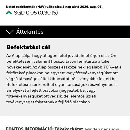
Nettó eszközérték (NAV) változása 1 nap alatt 2026. aug. 07.
SGD 0,05 (0,30%)
Áttekintés
Befektetési cél
Az Alap célja, hogy átlagon felül jövedelmet érjen el az Ön
befektetésén, valamint hosszú távon fenntartsa a tőke
növekedését. Az Alap összes eszközeinek legalább 70%-át a
feltörekvő piacokon bejegyzett vagy főtevékenységüket ott
végző társaságok által kibocsátott részvényekbe fekteti be.
Befektetésre sor kerülhet olyan társaságok részvényeibe is,
amelyeket a fejlett piacokon jegyeztek be, vagy
főtevékenységüket ott végzik, de jelentős üzleti
tevékenységet folytatnak a fejlődő piacokon.
FONTOS INFORMÁCIÓ: Tőkekockázat.
Minden pénzügyi