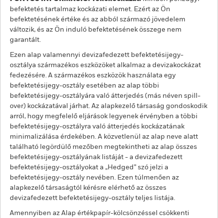
befektetés tartalmaz kockázati elemet. Ezért az Ön
befektetésének értéke és az abból származó jövedelem
változik, és az Ön induló befektetésének összege nem
garantált.
Ezen alap valamennyi devizafedezett befektetésijegy-
osztálya származékos eszközöket alkalmaz a devizakockázat
fedezésére. A származékos eszközök használata egy
befektetésijegy-osztály esetében az alap többi
befektetésijegy-osztályára való átterjedés (más néven spill-
over) kockázatával járhat. Az alapkezelő társaság gondoskodik
arról, hogy megfelelő eljárások legyenek érvényben a többi
befektetésijegy-osztályra való átterjedés kockázatának
minimalizálása érdekében. A közvetlenül az alap neve alatt
található legördülő mezőben megtekintheti az alap összes
befektetésijegy-osztályának listáját - a devizafedezett
befektetésijegy-osztályokat a „Hedged” szó jelzi a
befektetésijegy-osztály nevében. Ezen túlmenően az
alapkezelő társaságtól kérésre elérhető az összes
devizafedezett befektetésijegy-osztály teljes listája.
Amennyiben az Alap értékpapír-kölcsönzéssel csökkenti