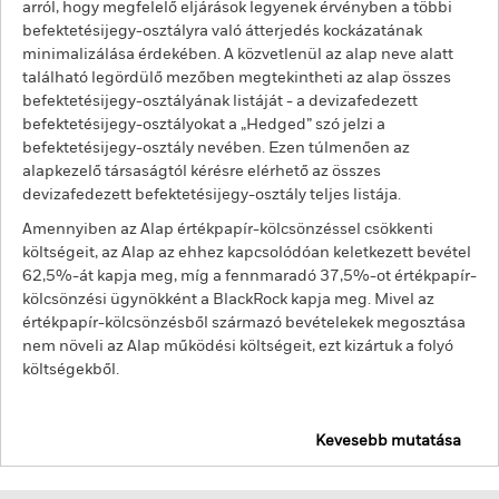
arról, hogy megfelelő eljárások legyenek érvényben a többi
befektetésijegy-osztályra való átterjedés kockázatának
minimalizálása érdekében. A közvetlenül az alap neve alatt
található legördülő mezőben megtekintheti az alap összes
befektetésijegy-osztályának listáját - a devizafedezett
befektetésijegy-osztályokat a „Hedged” szó jelzi a
befektetésijegy-osztály nevében. Ezen túlmenően az
alapkezelő társaságtól kérésre elérhető az összes
devizafedezett befektetésijegy-osztály teljes listája.
Amennyiben az Alap értékpapír-kölcsönzéssel csökkenti
költségeit, az Alap az ehhez kapcsolódóan keletkezett bevétel
62,5%-át kapja meg, míg a fennmaradó 37,5%-ot értékpapír-
kölcsönzési ügynökként a BlackRock kapja meg. Mivel az
értékpapír-kölcsönzésből származó bevételekek megosztása
nem növeli az Alap működési költségeit, ezt kizártuk a folyó
költségekből.
Kevesebb mutatása
BGF US Dollar Reserve Fund