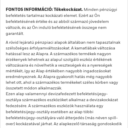
FONTOS INFORMÁCIÓ: Tőkekockázat.
Minden pénzügyi
befektetés tartalmaz kockázati elemet. Ezért az Ön
befektetésének értéke és az abból származó jövedelem
változik, és az Ön induló befektetésének összege nem
garantált.
A rövid lejáratú pénzpiaci alapok általában nem tapasztalnak
szélsőséges árfolyamváltozásokat. A kamatlábak változása
hatással lesz az Alapra. A származékos termékek nagyon
érzékenyek lehetnek az alapul szolgáló eszköz értékének
változásaira és növelhetik a veszteségek és a nyereségek
mértékét, így az Alap értékében nagyobb ingadozásokat
eredményeznek. Az Alapra gyakorolt hatás még nagyobb
lehet ott, ahol a származékos termékeket széles körben vagy
összetett módon alkalmazzák.
Ezen alap valamennyi devizafedezett befektetésijegy-
osztálya származékos eszközöket alkalmaz a devizakockázat
fedezésére. A származékos eszközök használata egy
befektetésijegy-osztály esetében az alap többi
befektetésijegy-osztályára való átterjedés (más néven spill-
over) kockázatával járhat. Az alapkezelő társaság gondoskodik