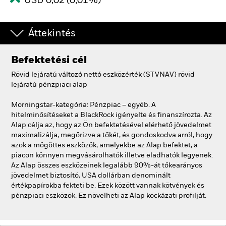
USD 0,02 (0,01%)
Áttekintés
Befektetési cél
Rövid lejáratú változó nettó eszközérték (STVNAV) rövid
lejáratú pénzpiaci alap
Morningstar-kategória: Pénzpiac – egyéb. A
hitelminősítéseket a BlackRock igényelte és finanszírozta. Az
Alap célja az, hogy az Ön befektetésével elérhető jövedelmet
maximalizálja, megőrizve a tőkét, és gondoskodva arról, hogy
azok a mögöttes eszközök, amelyekbe az Alap befektet, a
piacon könnyen megvásárolhatók illetve eladhatók legyenek.
Az Alap összes eszközeinek legalább 90%-át tőkearányos
jövedelmet biztosító, USA dollárban denominált
értékpapírokba fekteti be. Ezek között vannak kötvények és
pénzpiaci eszközök. Ez növelheti az Alap kockázati profilját.