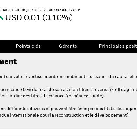
ariation sur un jour de la VL au 05/août/2026
USD 0,01 (0,10%)
Points clés
Gérants
Principales posi
ement
t sur votre investissement, en combinant croissance du capital et r
au moins 70 % du total de son actif en titres à revenu fixe. Il s’agit
est-à-dire des titres de créance à échéance courte).
dans différentes devises et peuvent être émis par des États, des organ
anque internationale pour la reconstruction et le développement).