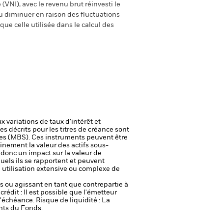
(VNI), avec le revenu brut réinvesti le
 diminuer en raison des fluctuations
ue celle utilisée dans le calcul des
 variations de taux d'intérêt et
es décrits pour les titres de créance sont
ires (MBS). Ces instruments peuvent être
inement la valeur des actifs sous-
 donc un impact sur la valeur de
uels ils se rapportent et peuvent
e utilisation extensive ou complexe de
fs ou agissant en tant que contrepartie à
crédit : Il est possible que l'émetteur
 l'échéance.
Risque de liquidité : La
ents du Fonds.