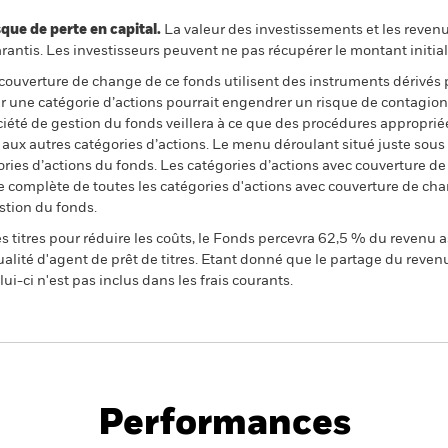
 de perte en capital.
La valeur des investissements et les reven
ntis. Les investisseurs peuvent ne pas récupérer le montant initial
 couverture de change de ce fonds utilisent des instruments dérivés 
 une catégorie d’actions pourrait engendrer un risque de contagion (e
ciété de gestion du fonds veillera à ce que des procédures appropriée
n aux autres catégories d’actions. Le menu déroulant situé juste sou
égories d’actions du fonds. Les catégories d’actions avec couverture 
 complète de toutes les catégories d'actions avec couverture de ch
stion du fonds.
 titres pour réduire les coûts, le Fonds percevra 62,5 % du revenu a
alité d'agent de prêt de titres. Etant donné que le partage du reven
ui-ci n'est pas inclus dans les frais courants.
PRIIP KID
Fich
Opportunities Fund
tech
Performances