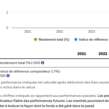
2
0
2021
2022
2023
Rendement total (%)
Indice de référence
d of interactive chart.
2021
2022
endement total (%) USD
ndice de référence comparateur 1 (%)
USD
 performance indiquée est calculée après déduction des frais courant
s inclus dans le calcul.
s chiffres indiqués se rapportent aux performances passées.
Les pe
dicateur fiable des performances futures. Les marchés pourraient év
der à évaluer la façon dont le fonds a été géré dans le passé