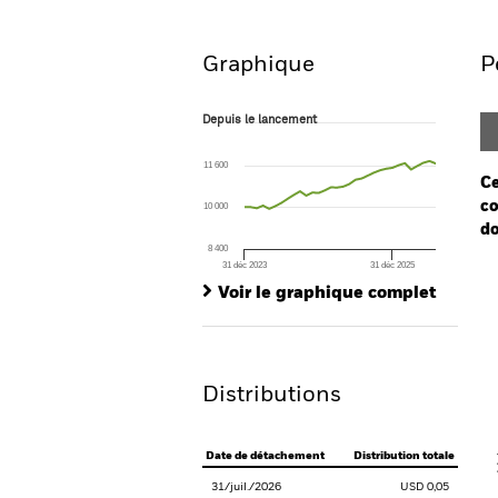
Aperçu
Performances
Graphique
P
Depuis le lancement
Depuis le lancement
Line chart with 32 data points.
The chart has 1 X axis displaying Time. Ran
11 600
The chart has 1 Y axis displaying values. Range
Ce
co
10 000
do
8 400
31 déc 2023
31 déc 2025
Ch
End of interactive chart.
Ba
Voir le graphique complet
Th
Th
Distributions
V
Date de détachement
Distribution totale
31/juil./2026
USD 0,05