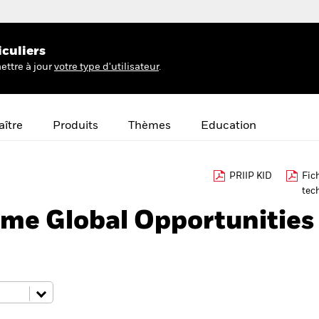
iculiers
ettre à jour
votre type d'utilisateur
.
ître
Produits
Thèmes
Education
PRIIP KID
Fic
tec
me Global Opportunities