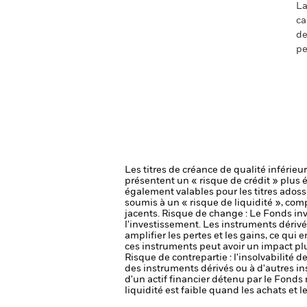
La
ca
de
pe
Les titres de créance de qualité inférie
présentent un « risque de crédit » plus 
également valables pour les titres adoss
soumis à un « risque de liquidité », com
jacents.
Risque de change : Le Fonds inve
l'investissement.
Les instruments dérivés
amplifier les pertes et les gains, ce qui
ces instruments peut avoir un impact pl
Risque de contrepartie : l'insolvabilité 
des instruments dérivés ou à d'autres i
d'un actif financier détenu par le Fonds 
liquidité est faible quand les achats et