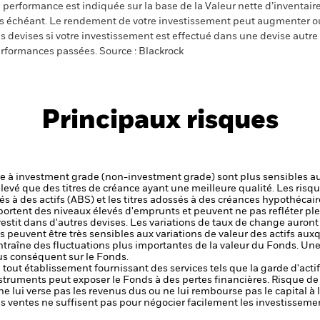
 performance est indiquée sur la base de la Valeur nette d’inventaire 
s échéant. Le rendement de votre investissement peut augmenter ou
s devises si votre investissement est effectué dans une devise autre q
rformances passées. Source : Blackrock
Principaux risques
ure à investment grade (non-investment grade) sont plus sensibles aux
élevé que des titres de créance ayant une meilleure qualité.
Les risqu
és à des actifs (ABS) et les titres adossés à des créances hypothéca
portent des niveaux élevés d'emprunts et peuvent ne pas refléter ple
stit dans d'autres devises. Les variations de taux de change auront
 peuvent être très sensibles aux variations de valeur des actifs auxq
 entraîne des fluctuations plus importantes de la valeur du Fonds. Un
us conséquent sur le Fonds.
de tout établissement fournissant des services tels que la garde d'acti
nstruments peut exposer le Fonds à des pertes financières.
Risque de 
ne lui verse pas les revenus dus ou ne lui rembourse pas le capital à
 les ventes ne suffisent pas pour négocier facilement les investissem