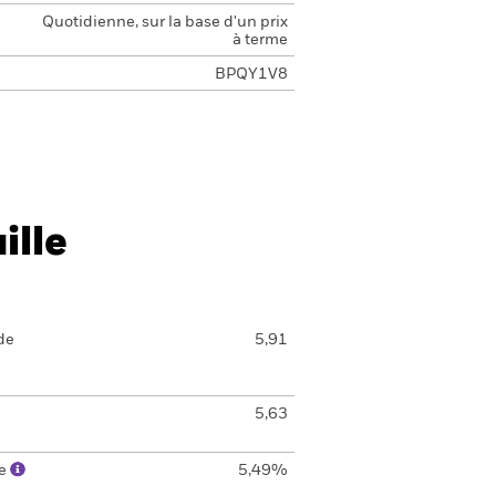
Quotidienne, sur la base d'un prix
à terme
BPQY1V8
ille
de
5,91
5,63
le
5,49%