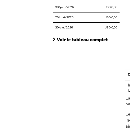
30/juin/2026
USD 0,05
29/mai/2026
USD 0,05
30/avr./2026
USD 0,05
Voir le tableau complet
En
R
I
La
pa
Le
in
ai