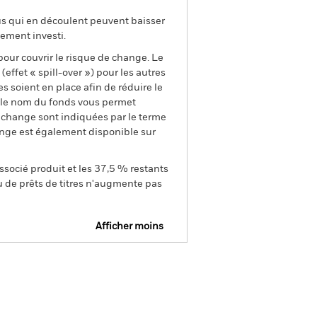
us qui en découlent peuvent baisser
ement investi.
pour couvrir le risque de change. Le
ffet « spill-over ») pour les autres
s soient en place afin de réduire le
s le nom du fonds vous permet
de change sont indiquées par le terme
ange est également disponible sur
ssocié produit et les 37,5 % restants
u de prêts de titres n'augmente pas
Afficher moins
e
Prospectus
Télécharger
nique