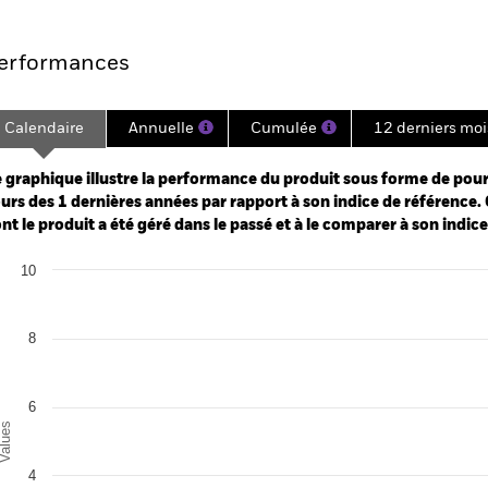
Points clés
Gérants
Principales posi
erformances
Calendaire
Annuelle
Cumulée
12 derniers moi
ge: 2023-12-31 00:00:00 to 2026-07-31 00:00:00.
: -16 to 32.
 graphique illustre la performance du produit sous forme de pour
urs des 1 dernières années par rapport à son indice de référence. 
nt le produit a été géré dans le passé et à le comparer à son indic
art
10
r chart with 2 data series.
e chart has 1 X axis displaying categories.
e chart has 1 Y axis displaying Values. Range: 0 to 10.
8
6
alues
4