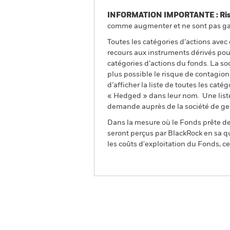
INFORMATION IMPORTANTE : Risque
comme augmenter et ne sont pas gara
Toutes les catégories d’actions avec
recours aux instruments dérivés pour
catégories d’actions du fonds. La so
plus possible le risque de contagio
d’afficher la liste de toutes les cat
« Hedged » dans leur nom. Une liste
demande auprès de la société de ge
Dans la mesure où le Fonds prête des
seront perçus par BlackRock en sa qu
les coûts d'exploitation du Fonds, cel
BGF Fixed Income Global 