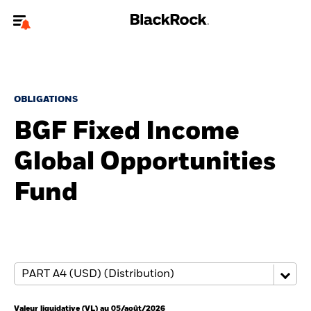
Bienvenue sur le site BlackRock pour les particuliers
Pour accéder directement à un autre site BlackRock, veuillez mettre à
jour
votre type d'utilisateur
.
OBLIGATIONS
BGF Fixed Income
Nous connaître
Global Opportunities
Produits
Fund
Thèmes
Education
Particuliers
Valeur liquidative (VL) au 05/août/2026